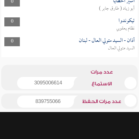
أسير الخطايا
0
أبو زياد ( طارق جابر )
تيكوندوا
0
نظام يعقوبي
أذان - السيد متولي العال - لبنان
0
السيد متولي العال
عدد مرات
3095006614
الاستماع
عدد مرات الحفظ
839755066