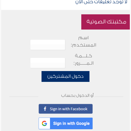
لا توجد تعليقات حتى الآن
مكتبتك الصوتية
اسم
المستخدم:
كـلـــمـة
الـمـــــرور:
دخول المشتركين
أو الدخول بحساب