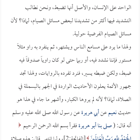
الواحد على الإنسان، والأصل أنها تضبط، ونحن نطالب
التشديد فيها أكثر من تشديدنا لبعض مسائل الصيام، لماذا؟ لأن
مسائل الصيام الفرضية حولية.
ولهذا ما يرد على مسامع الناس ويشتهر، ثم ينفرد به راو مثلاً
مستور فإننا نشدد فيه، أو ربما حتى لو كان راوياً صدوقاً فيه
ضبط، ولكن ضبطه يسير، فنرد تفرده بالروايات، ولهذا تجد
جمهور الأئمة يعلون الأحاديث الواردة في الجهر بالبسملة في
الصلاة، لماذا؟ لأنه لم يروها الكبار، وأشهر ما جاء في هذا هو
حديث
نعيم
عن
أبي هريرة
عن رسول الله صلى الله عليه وسلم
أنه قال: (
صلى بنا
أبو هريرة
فقرأ بسم الله الرحمن الرحيم
الْحَمْدُ لِلَّهِ رَبِّ الْعَالَمِينَ
[الفاتحة:2]، ولما انتهى قال: هذه صلاة