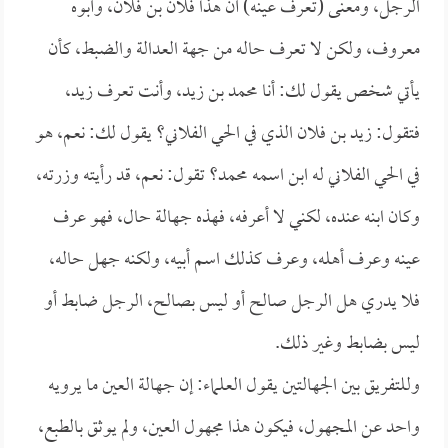
الرجل، ومعنى (تعرف عينه) أن هذا فلان بن فلان، وأبوه
معروف، ولكن لا تعرف حاله من جهة العدالة والضبط، كأن
يأتي شخص يقول لك: أنا محمد بن زيد، وأنت تعرف زيد،
فتقول: زيد بن فلان الذي في الحي الفلاني؟ يقول لك: نعم، هو
في الحي الفلاني له ابن اسمه محمد؟ تقول: نعم، قد رأيته وزرته،
وكان ابنه عنده، لكني لا أعرفه، فهذه جهالة حال، فهو عرف
عينه وعرف أهله، وعرف كذلك اسم أبيه، ولكنه جهل حاله،
فلا يدري هل الرجل صالح أو ليس بصالح، الرجل ضابط أو
ليس بضابط وغير ذلك.
وللتفريق بين الجهالتين يقول العلماء: إن جهالة العين ما يرويه
واحد عن المجهول، فيكون هذا مجهول العين، ولم يوثق بالطبع،