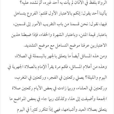
الرواة بلفظ في الأذان لم يأت به أحد غيره، ألم نشدد عليه؟
يأتينا أحد يقول: إنكم بالاعتبار الأول قلتم: الفروع يتساهل
فيها، نقول: نحن قسمنا من باب التقريب الأمور إلى قسمين،
باعتبار قيمة المتن، وباعتبار الشهرة والخفاء، فإذا ضبطنا هذين
الاعتبارين عرفنا موضع التساهل مع موضع التشديد.
ومن هذه المسائل أيضاً ما يتعلق بالجهر بالبسملة في الصلاة،
وهذه من أعلام المسائل، فكم مرة يقرأ الإمام بالصلاة الجهرية في
اليوم والليلة؟ يصلي ركعتين في الفجر، وركعتين في المغرب،
وركعتين في العشاء، وربما زادت في بعض الأيام ركعتين صلاة
الجمعة وأضيفت إلى هذا، وكذلك ربما جاء في بعض المواضع ما
يتعلق بصلاة العيد وأشباهها، فهي إذاً تتكرر كثيراً في اليوم