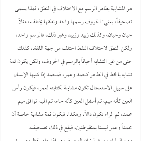
هو المشابهة بظاهر الرسم مع الاختلاف في النطق، فهذا يسمى
تصحيفاً، يعني: الحروف رسمها واحد ونطقها يختلف، مثلاً
حبان وحيان، وكذلك زبيد وزييد وغير ذلك، فالرسم واحد،
ولكن النطق لاختلاف النقط اختلف من جهة اللفظ، كذلك
حتى من غير التشابه أحياناً بالرسم في الحروف، ولكن يكون ثمة
تشابه بالخط في الظاهر كحمد وعمر، فمحمد إذا كتبها الإنسان
على سبيل الاستعجال تكون مشابهة لكتابته لعمر، فيكون رأس
العين كأنه ميم، ثم أسفل العين كأنه حاء، ثم الميم توافق ميم
محمد، ثم الراء تكون دالاً، وهكذا، فيكون ثمة مشابهة خاصة أن
محمداً وعمر ليستا بمنقوطتين، فيقع في ذلك تصحيف.