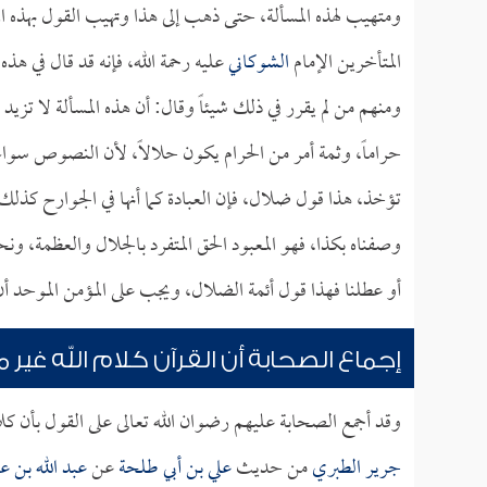
ومتهيب لهذه المسألة، حتى ذهب إلى هذا وتهيب القول بهذه ا
المتأخرين الإمام
الشوكاني
عليه رحمة الله، فإنه قد قال في هذه
ومنهم من لم يقرر في ذلك شيئاً وقال: أن هذه المسألة لا تزيد
حراماً، وثمة أمر من الحرام يكون حلالاً، لأن النصوص سواءً 
تؤخذ، هذا قول ضلال، فإن العبادة كما أنها في الجوارح كذلك
وصفناه بكذا، فهو المعبود الحق المتفرد بالجلال والعظمة، ون
أو عطلنا فهذا قول أئمة الضلال، ويجب على المؤمن الموحد أن
إجماع الصحابة أن القرآن كلام الله غير
وقد أجمع الصحابة عليهم رضوان الله تعالى على القول بأن 
جرير الطبري
من حديث
علي بن أبي طلحة
عن
عبد الله بن 