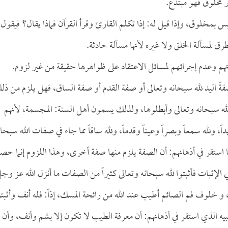
 مخلوق فهو مبتدع.
 بمخلوق، وإذا قيل له: إذا تكلم القارئ وقرأ القرآن فماذا يقال؟ فيقول
 لمسألة الخلق ولا غيره لأنها مسألة حادثة.
 وعدم إجرائهم لمسائل الاعتقاد على ظواهرها حقيقة من غير لزوم.
 اليد لله سبحانه وتعالى أو صفة القدم أو صفة الساق، فهل يلزم من ذل
الله سبحانه وتعالى وأبطلوها، ولذلك يسمون أهل السنة: المجسمة، لأنهم
ً، ولله سمعاً وبصراً وعيناً وقدماً، ولله ساقاً مما جاء في صفات الله سبحان
و ما استقر في أذهانهم: أن الصفة يلزم منها صفة أخرى، وهذا اللزوم إنما حص
لإثبات فأثبتوا لله سبحانه وتعالى كثيراً من الصفات ما أنزل الله عز وج
، و خلوف فم الصائم أطيب عند الله من رائحة المسك، إذاً: فله أنف وأثبتو
يه الذي استقر في أذهانهم: أن معرفة الطيب لا تكون إلا بشم وأنف، وأن