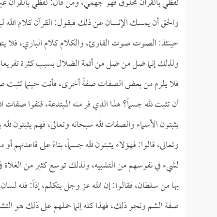
لفظي بالقرآن مخلوق فهو جهمي، ومن قال: لفظي بالقرآن غير
والحق أن يمسك الإنسان عن ذلك فيقول: القرآن كلام الله ليس
حينئذ: الصوت صوت القارئ، والكلام كلام الباري، فلا يتطرق
ولذلك إنما ضل من ضل من أئمة الضلال بسبب كثرة تفريعاتهم
فلا يلزم من بعض الصفات صفةً أخرى، فأنت حينما تثبت صفةً
أن تثبت لله جسماً؟ هذا الذي فر منه المبتدعة، فنفوا صفات 
يثبتون الأسماء والصفات لله سبحانه وتعالى، فهم يثبتون لله يدا
وتعالى، قالوا: فهؤلاء يثبتون لله جسماً، بناءً على قاعدتهم أ
لشيء في نفوسهم من التشبيه، ولذلك توسع كثير من الغلاة في ا
بها من سلطان، فقالوا: إن الله عز وجل يتكلم، إذاً: فله لسان
صفة الشم ونحو ذلك، فهذا كله إنما حملهم على ذلك هو التشب