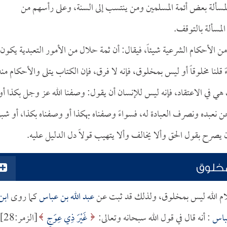
لمسألة بعض أئمة المسلمين ومن ينتسب إلى السنة، وعلى رأسهم من
 المسألة بالتوقف.
 من الأحكام الشرعية شيئاً، فيقال: أن ثمة حلال من الأمور التعبدية يكون
قلنا مخلوقاً أو ليس بمخلوق، فإنه لا فرق، فإن الكتاب يتلى والأحكام منه
 هي في الاعتقاد، فإنه ليس للإنسان أن يقول: وصفنا الله عز وجل بكذا أو
حن نعبده ونصرف العبادة له، فسواءً وصفناه بهكذا أو وصفناه بكذا، أو شبه
 يصرح بقول الحق وألا يخالف وألا يتهيب قولاً دل الدليل عليه.
 مخلوق
كلام الله ليس بمخلوق، ولذلك قد ثبت عن
عبد الله بن عباس
كما روى
ابن
عباس
: أنه قال في قول الله سبحانه وتعالى:
غَيْرَ ذِي عِوَجٍ
[الزم