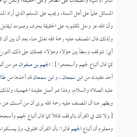
سائر الأسماء والصفات على الظاهر وعلى الحقيقة، ولكن لما
المسائل علماً على أهل السنة، ويجب على المسلم الذي أراد الم
وأن الله عز وجل تكلم به على الحقيقة بحرف وصوت ليقابل ق
ولذلك قال المصنف عليه رحمة الله تعالى هنا، بعد أن بين أن 
أي: تتوقف وسطاً بين هؤلاء وهؤلاء يحملك على ذلك التورع، ف
كما قال أتباع لجهم وأسجحوا ] :
الجهم بن صفوان
هو من أئم
أخذ عقيدته من
ابن سمعان
، و
ابن سمعان
قد أخذها من
طال
عليه الصلاة والسلام، وهذا هو أصل عقيدة الجهمية، ولذلك ق
ويظهر هنا أن المصنف عليه رحمة الله يرى أن من أمسك عن ه
[ ولا تك في القرآن بالوقف قائلاً كما قال أتباع لجهم وأسجحو
ومعلوم أن أتباع
الجهم
قالوا: بأن القرآن مخلوق، ولم يمسكوا