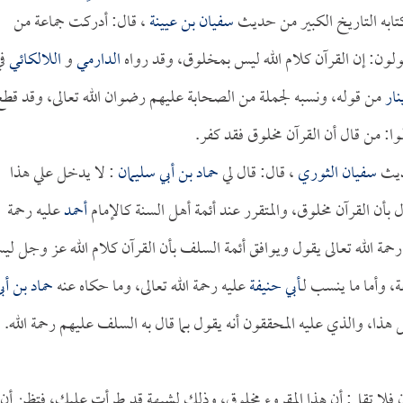
 كتابه التاريخ الكبير من حديث
سفيان بن عيينة
، قال: أدركت جماعة من
ولون: إن القرآن كلام الله ليس بمخلوق، وقد رواه
الدارمي
و
اللالكائي
في
ار
من قوله، ونسبه لجملة من الصحابة عليهم رضوان الله تعالى، وقد قطع
ا: من قال أن القرآن مخلوق فقد كفر.
حديث
سفيان الثوري
، قال: قال لي
حماد بن أبي سليمان
: لا يدخل علي هذا
ل بأن القرآن مخلوق، والمتقرر عند أئمة أهل السنة كالإمام
أحمد
عليه رحمة
حمة الله تعالى يقول ويوافق أئمة السلف بأن القرآن كلام الله عز وجل ل
 وأما ما ينسب لـ
أبي حنيفة
عليه رحمة الله تعالى، وما حكاه عنه
حماد بن أب
ل هذا، والذي عليه المحققون أنه يقول بما قال به السلف عليهم رحمة الله.
قرآن فلا تقل: أن هذا المقروء مخلوق، وذلك لشبهة قد طرأت عليك، فتظن أن