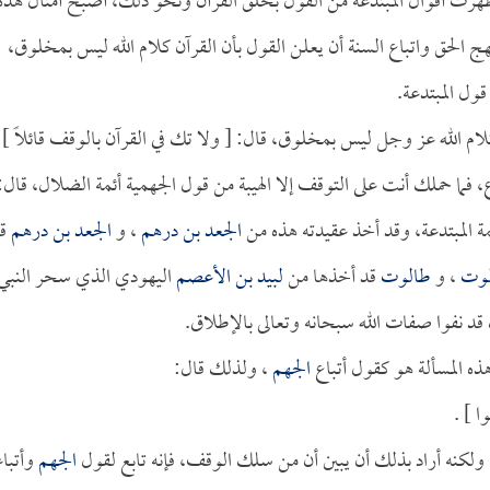
 ظهرت أقوال المبتدعة من القول بخلق القرآن ونحو ذلك، أصبح أمثال هذه
نهج الحق واتباع السنة أن يعلن القول بأن القرآن كلام الله ليس بمخلوق،
ول المبتدعة.
كلام الله عز وجل ليس بمخلوق، قال: [ ولا تك في القرآن بالوقف قائلاً ] 
ما حملك أنت على التوقف إلا الهيبة من قول الجهمية أئمة الضلال، قال:
ة المبتدعة، وقد أخذ عقيدته هذه من
الجعد بن درهم
، و
الجعد بن درهم
قد
وت
، و
طالوت
قد أخذها من
لبيد بن الأعصم
اليهودي الذي سحر النبي
د نفوا صفات الله سبحانه وتعالى بالإطلاق.
ذه المسألة هو كقول أتباع
الجهم
، ولذلك قال:
ا ] .
، ولكنه أراد بذلك أن يبين أن من سلك الوقف، فإنه تابع لقول
الجهم
وأتباع