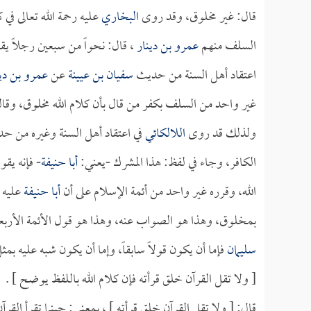
قال: غير مخلوق، وقد روى
البخاري
عليه رحمة الله تعالى في
السلف منهم
عمرو بن دينار
، قال: نحواً من سبعين رجلاً يق
اعتقاد أهل السنة من حديث
سفيان بن عيينة
عن
عمرو بن دين
غير واحد من السلف بكفر من قال بأن كلام الله مخلوق، وقالو
ولذلك قد روى
اللالكائي
في اعتقاد أهل السنة وغيره من 
الكافر، وجاء في لفظ: هذا المشرك -يعني:
أبا حنيفة
- فإنه يقو
الله، وقرره غير واحد من أئمة الإسلام على أن
أبا حنيفة
عليه ر
بمخلوق، وهذا هو الصواب عنه، وهذا هو قول الأئمة الأربعة،
سليمان
فإما أن يكون قولاً سابقاً، وإما أن يكون شبه عليه بمث
[ ولا تقل القرآن خلق قرأته فإن كلام الله باللفظ يوضح ] .
قال: [ ولا تقل القرآن خلق قرأته ] ، بمعنى: حينما تقرأ ال