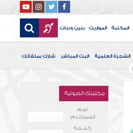
المكتبة
المواريث
بنين وبنات
الشجرة العلمية
البث المباشر
شارك بملفاتك
مكتبتك الصوتية
اسم
المستخدم:
كـلـــمـة