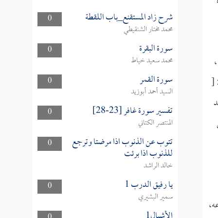
شرح زاد المستقنع_باب اللقطة
0
محمد مختار الشنقيطي
سورة البقرة
0
،
محمد سعيد خياط
سورة القمر
 [
0
السيد أحمد أبوزيد
تفسير سورة غافر [23-28]
0
المنتصر الكتاني
تتوب عن الذنوب اذا مرضتا وترجع
0
للذنوب اذا برئت
خالد الراشد
يا رفيق الدرب 1
0
سمير البشيري
ه،
الأشبال1
0