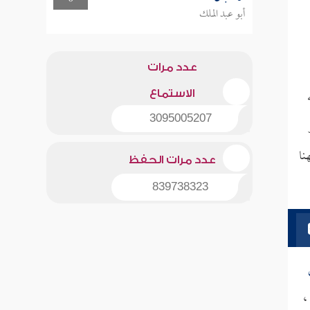
أبو عبد الملك
عدد مرات
الاستماع
3095005207
نا
عدد مرات الحفظ
839738323
ر:28] ،