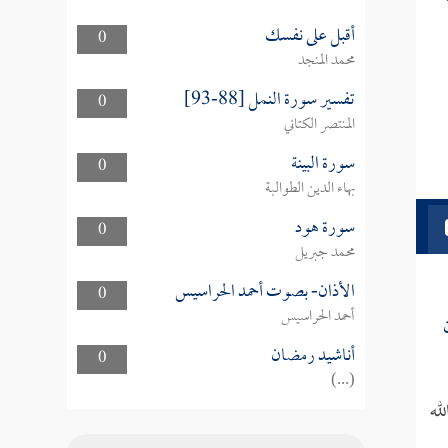
أقبل على نفسك
0
محمد المنجد
تفسير سورة النمل [88-93]
0
المنتصر الكتاني
سورة البينة
0
بهاء الدين الطوالبة
سورة هود
0
محمد جبريل
الأذان- بصوت أحمد الحراسيس
0
أحمد الحراسيس
أناشيد رمضان
0
(...)
له