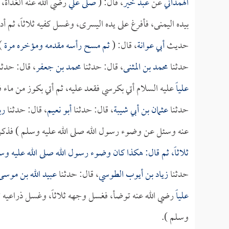
الهمداني
عن
عبد خير
، قال: (
صلى
علي
رضي الله عنه الغداة، ث
بيده اليمنى، فأفرغ على يده اليسرى، وغسل كفيه ثلاثاً، ثم أد
حديث
أبي عوانة
، قال: (
ثم مسح رأسه مقدمه ومؤخره مرة
)
حدثنا
محمد بن المثنى
، قال: حدثنا
محمد بن جعفر
، قال: حدثن
علياً
عليه السلام أتي بكرسي فقعد عليه، ثم أتي بكوز من ماء 
حدثنا
عثمان بن أبي شيبة
، قال: حدثنا
أبو نعيم
، قال: حدثنا
رب
عنه وسئل عن وضوء رسول الله صلى الله عليه وسلم ) فذكر
ثلاثاً، ثم قال: هكذا كان وضوء رسول الله صلى الله عليه و
حدثنا
زياد بن أيوب الطوسي
، قال: حدثنا
عبيد الله بن موسى
علياً
رضي الله عنه توضأ، فغسل وجهه ثلاثاً، وغسل ذراعيه ثل
وسلم ).