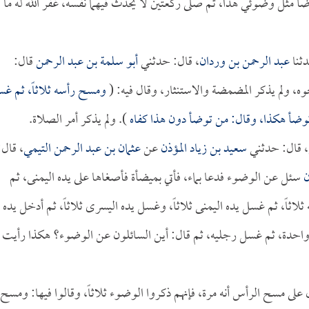
 مثل وضوئي هذا، ثم صلى ركعتين لا يحدث فيهما نفسه، غفر الله له ما
دثنا
عبد الرحمن بن وردان
، قال: حدثني
أبو سلمة بن عبد الرحمن
قال:
ه، ولم يذكر المضمضة والاستنثار، وقال فيه: (
ومسح رأسه ثلاثاً، ثم غ
 توضأ هكذا، وقال: من توضأ دون هذا كفاه
). ولم يذكر أمر الصلاة.
، قال: حدثني
سعيد بن زياد المؤذن
عن
عثمان بن عبد الرحمن التيمي
، قال:
ن
سئل عن الوضوء فدعا بماء، فأتي بميضأة فأصغاها على يده اليمنى، ثم
لاثاً، ثم غسل يده اليمنى ثلاثاً، وغسل يده اليسرى ثلاثاً، ثم أدخل يده
 واحدة، ثم غسل رجليه، ثم قال: أين السائلون عن الوضوء؟ هكذا رأيت
لى مسح الرأس أنه مرة، فإنهم ذكروا الوضوء ثلاثاً، وقالوا فيها: ومسح