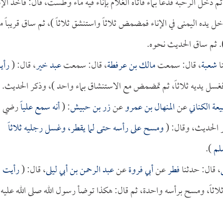
م دخل الرحبة فدعا بماء فأتاه الغلام بإناء فيه ماء وطست، قال: فأخذ الإن
خل يده اليمنى في الإناء فمضمض ثلاثاً واستنشق ثلاثاً )، ثم ساق قريباً 
. ثم ساق الحديث نحوه.
ا
شعبة
، قال: سمعت
مالك بن عرفطة
، قال: سمعت
عبد خير
، قال: (
رأي
فغسل يديه ثلاثاً، ثم تمضمض مع الاستنشاق بماء واحد )، وذكر الحديث.
يعة الكناني
عن
المنهال بن عمرو
عن
زر بن حبيش
: (
أنه سمع
علياً
رضي ال
 الحديث، وقال: (
ومسح على رأسه حتى لما يقطر، وغسل رجليه ثلاثاً
سلم
).
، قال: حدثنا
فطر
عن
أبي فروة
عن
عبد الرحمن بن أبي ليلى
، قال: (
رأيت
اثاً، ومسح برأسه واحدة، ثم قال: هكذا توضأ رسول الله صلى الله عليه