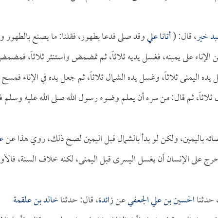
بد خير
، قال: (
أتانا
علي
وقد صلى فدعا بطهور، فقلنا: ما يصنع بالطهور و
من الإناء على يمينه، فغسل يديه ثلاثاً، ثم تمضمض واستنثر ثلاثاً، فمضم
ده اليمنى ثلاثاً، وغسل يده الشمال ثلاثاً، ثم جعل يده في الإناء فمسح
 ثلاثاً، ثم قال: من سره أن يعلم وضوء رسول الله صلى الله عليه وسلم ف
ضائه باليمين، ولكن لو بدأ بالشمال قبل اليمين لصح ذلك، روي هذا عن
ع
حرج على الإنسان أن يغسل اليسرى قبل اليمنى، لكنه خلاف السنة، فالأول
 حدثنا
الحسين بن علي الجعفي
عن
زائدة
، قال: حدثنا
خالد بن علقمة