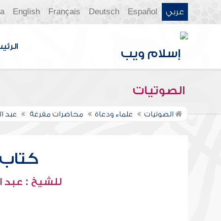
عربي
Español
Deutsch
Français
English
ia
الرئي
الصوتيات
الصوتيات
علماء ودعاة
محاضرات مفرغة
عبد ا
كتاب ا
للشيخ : عبد ا