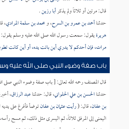
قال: مرتين أو ثلاثاً ولم يذكر
أبا رزين
.
حدثنا
أحمد بن عمرو بن السرح
، و
محمد بن سلمة المرادي
، قا
هريرة
يقول: سمعت رسول الله صلى الله عليه وسلم يقول: 
مرات، فإن أحدكم لا يدري أين باتت يده، أو أين كانت تطو
باب صفة وضوء النبي صلى الله عليه و
قال المصنف رحمه الله تعالى: [ باب صفة وضوء النبي صلى ال
حدثنا
الحسن بن علي الحلواني
، قال: حدثنا
عبد الرزاق
، أخبرن
بن عفان
، قال: (
رأيت
عثمان بن عفان
توضأ فأفرغ على يديه ث
اليمنى إلى المرفق ثلاثاً، ثم اليسرى مثل ذلك، ثم مسح رأسه