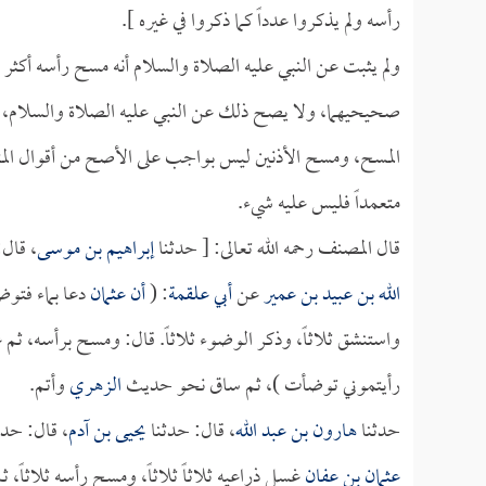
رأسه ولم يذكروا عدداً كما ذكروا في غيره ].
ولم يثبت عن النبي عليه الصلاة والسلام أنه مسح رأسه أكث
صحيحيهما، ولا يصح ذلك عن النبي عليه الصلاة والسلام،
المسح، ومسح الأذنين ليس بواجب على الأصح من أقوال المت
متعمداً فليس عليه شيء.
قال المصنف رحمه الله تعالى: [ حدثنا
إبراهيم بن موسى
، قال:
الله بن عبيد بن عمير
عن
أبي علقمة
: (
أن
عثمان
دعا بماء فتوض
واستنشق ثلاثاً، وذكر الوضوء ثلاثاً. قال: ومسح برأسه، ثم
رأيتموني توضأت )، ثم ساق نحو حديث
الزهري
وأتم.
حدثنا
هارون بن عبد الله
، قال: حدثنا
يحيى بن آدم
، قال: حدث
عثمان بن عفان
غسل ذراعيه ثلاثاً ثلاثاً، ومسح رأسه ثلاثاً،