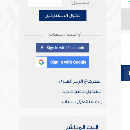
الـمـــــرور:
دخول المشتركين
أو الدخول بحساب
استرجاع الرمز السري
تسجيل عضو جديد
إعادة تفعيل حساب
البث المباشر