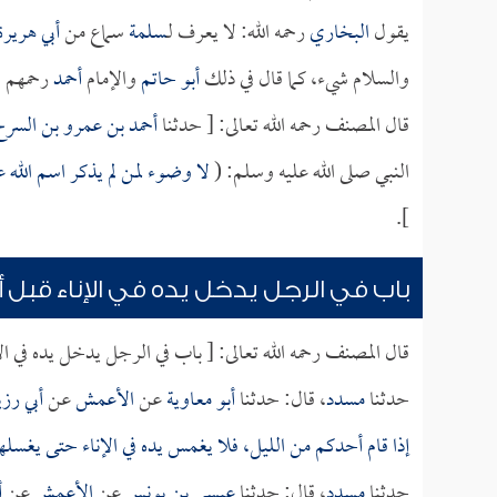
يقول
البخاري
رحمه الله: لا يعرف لـ
سلمة
سماع من
أبي هريرة
والسلام شيء، كما قال في ذلك
أبو حاتم
والإمام
أحمد
رحمهم ال
قال المصنف رحمه الله تعالى: [ حدثنا
أحمد بن عمرو بن السر
النبي صلى الله عليه وسلم: (
لا وضوء لمن لم يذكر اسم الله ع
].
باب في الرجل يدخل يده في الإناء قبل 
قال المصنف رحمه الله تعالى: [ باب في الرجل يدخل يده في ال
حدثنا
مسدد
، قال: حدثنا
أبو معاوية
عن
الأعمش
عن
أبي رز
إذا قام أحدكم من الليل، فلا يغمس يده في الإناء حتى يغسله
حدثنا
مسدد
، قال: حدثنا
عيسى بن يونس
عن
الأعمش
عن
أ