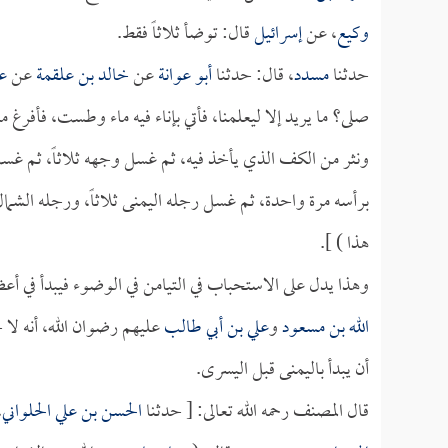
وكيع
، عن
إسرائيل
قال: توضأ ثلاثاً فقط.
حدثنا
مسدد
، قال: حدثنا
أبو عوانة
عن
خالد بن علقمة
عن
ع
صلى؟ ما يريد إلا ليعلمنا، فأتي بإناء فيه ماء وطست، فأفرغ 
ونثر من الكف الذي يأخذ فيه، ثم غسل وجهه ثلاثاً، ثم غسل ي
برأسه مرة واحدة، ثم غسل رجله اليمنى ثلاثاً، ورجله الشمال
هذا ) ].
وهذا يدل على الاستحباب في التيامن في الوضوء فيبدأ في أع
الله بن مسعود
و
علي بن أبي طالب
عليهم رضوان الله، أنه لا 
أن يبدأ باليمنى قبل اليسرى.
قال المصنف رحمه الله تعالى: [ حدثنا
الحسن بن علي الحلواني
،