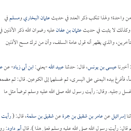
ر من واحدة؛ ولهذا تنكب ذكر العدد في حديث
عثمان
البخاري
و
مسلم
في
 وكذلك لا يثبت في حديث
عثمان بن عفان
عليه رضوان الله ذكر الأذنين في
أخرين، والذي يظهر أنه قول عامة السلف، وأن من ترك مسح الأذنين
 أخبرنا
عيسى بن يونس
، قال: حدثنا
عبيد الله
-يعني:
ابن أبي زياد
- عن
عب
أ، فأفرغ بيده اليمنى على اليسرى، ثم غسلهما إلى الكوعين. قال: ثم مض
 غسل رجليه. وقال: رأيت رسول الله صلى الله عليه وسلم توضأ مثل ما
نا
إسرائيل
عن
عامر بن شقيق بن جمرة
عن
شقيق بن سلمة
، قال: (
رأيت
 ثم قال: رأيت رسول الله صلى الله عليه وسلم فعل هذا ). قال
أبو داود
: روا