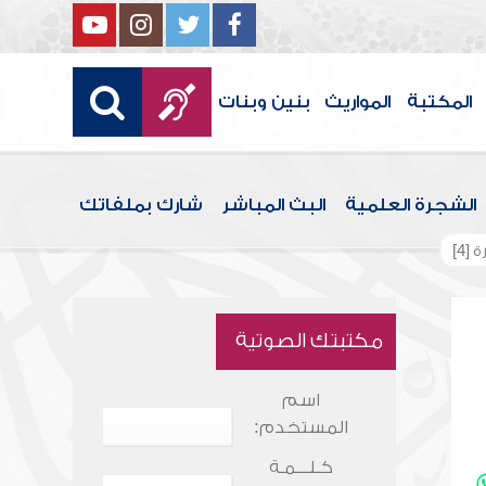
المكتبة
المواريث
بنين وبنات
الشجرة العلمية
البث المباشر
شارك بملفاتك
[4]
مكتبتك الصوتية
اسم
المستخدم:
كـلـــمـة