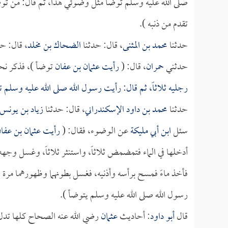
صلى الله عليه وسلم توضأ مثل وضوئي هذا، ثم قال: من توضأ
تقدم من ذنبه ).
حدثنا
محمد بن المثنى
، قال: حدثنا
الضحاك بن مخلد
، قال: ح
حدثني
حمران
، قال: (
رأيت
عثمان بن عفان
توضأ )، فذكر نحو
رجليه ثلاثاً، ثم قال: رأيت رسول الله صلى الله عليه وسلم
حدثنا
محمد بن داود الإسكندراني
، قال: حدثنا
زياد بن يونس
سئل
ابن أبي مليكة
عن الوضوء، فقال: (
رأيت
عثمان بن عفا
أدخلها في الماء فتمضمض ثلاثاً، واستنثر ثلاثاً، وغسل وجهه ث
فأخذ ماءً فمسح برأسه وأذنيه، فغسل بطونهما وظهورهما مرة
رسول الله صلى الله عليه وسلم يتوضأ ).
قال
أبو داود
: أحاديث
عثمان
رضي الله عنه الصحاح كلها تدل ع