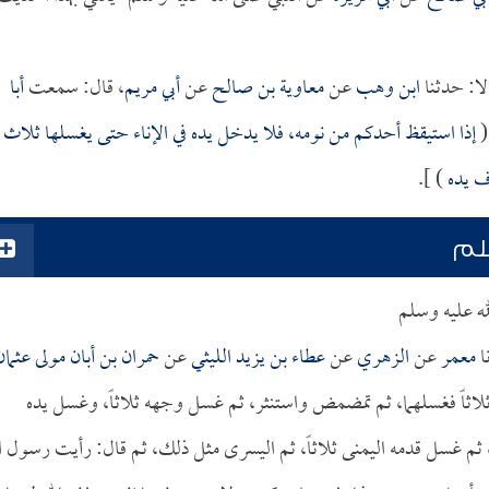
لا: حدثنا
ابن وهب
عن
معاوية بن صالح
عن
أبي مريم
، قال: سمعت
أبا
(
إذا استيقظ أحدكم من نومه، فلا يدخل يده في الإناء حتى يغسلها ثلاث
ف يده
) ].
سلم
له عليه وسلم
ا
معمر
عن
الزهري
عن
عطاء بن يزيد الليثي
عن
حمران بن أبان مولى عثمان
لاثاً فغسلهما، ثم تمضمض واستنثر، ثم غسل وجهه ثلاثاً، وغسل يده
، ثم غسل قدمه اليمنى ثلاثاً، ثم اليسرى مثل ذلك، ثم قال: رأيت رسول ال