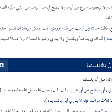
، ولا لـ
يعقوب
سماع من أبيه، ولا يصح في هذا الباب عن النبي عليه الصل
له.
ح
، قال: حدثنا
ابن وهب
عن
الدراوردي
، قال: وذكر
ربيعة
: أن تفسير حد
ليه
) أنه الذي يتوضأ ويغتسل ولا ينوي وضوءاً للصلاة ولا غسلاً للجناب
أن يغسلها
إناء قبل أن يغسلها
ين
و
أبي صالح
عن
أبي هريرة
، قال: قال رسول الله صلى الله عليه وسلم: (
ا ثلاث مرات، فإنه لا يدري أين باتت يده
).
بي صالح
عن
أبي هريرة
عن النبي صلى الله عليه وسلم -يعني بهذا الحديث