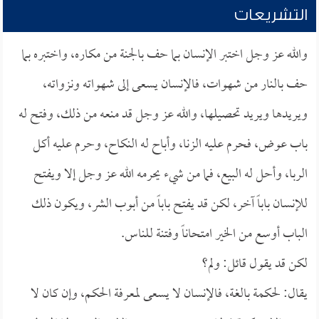
التشريعات
والله عز وجل اختبر الإنسان بما حف بالجنة من مكاره، واختبره بما
حف بالنار من شهوات، فالإنسان يسعى إلى شهواته ونزواته،
ويريدها ويريد تحصيلها، والله عز وجل قد منعه من ذلك، وفتح له
باب عوض، فحرم عليه الزنا، وأباح له النكاح، وحرم عليه أكل
الربا، وأحل له البيع، فما من شيء يحرمه الله عز وجل إلا ويفتح
للإنسان باباً آخر، لكن قد يفتح باباً من أبوب الشر، ويكون ذلك
الباب أوسع من الخير امتحاناً وفتنة للناس.
لكن قد يقول قائل: ولم؟
يقال: لحكمة بالغة، فالإنسان لا يسعى لمعرفة الحكم، وإن كان لا