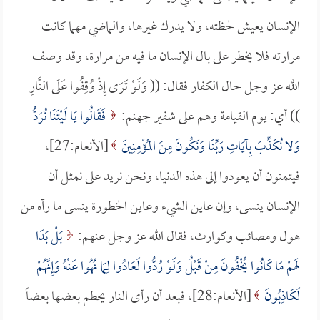
الإنسان يعيش لحظته، ولا يدرك غيرها، والماضي مهما كانت
مرارته فلا يخطر على بال الإنسان ما فيه من مرارة، وقد وصف
الله عز وجل حال الكفار فقال: (( وَلَوْ تَرَى إِذْ وُقِفُوا عَلَى النَّارِ
)) أي: يوم القيامة وهم على شفير جهنم:
فَقَالُوا يَا لَيْتَنَا نُرَدُّ
وَلا نُكَذِّبَ بِآيَاتِ رَبِّنَا وَنَكُونَ مِنَ المُؤْمِنِينَ
[الأنعام:27]،
فيتمنون أن يعودوا إلى هذه الدنيا، ونحن نريد على نمثل أن
الإنسان ينسى، وإن عاين الشيء وعاين الخطورة ينسى ما رآه من
هول ومصائب وكوارث، فقال الله عز وجل عنهم:
بَلْ بَدَا
لَهمْ مَا كَانُوا يُخْفُونَ مِنْ قَبْلُ وَلَوْ رُدُّوا لَعَادُوا لِمَا نُهُوا عَنْهُ وَإِنَّهُمْ
لَكَاذِبُونَ
[الأنعام:28]، فبعد أن رأى النار يحطم بعضها بعضاً