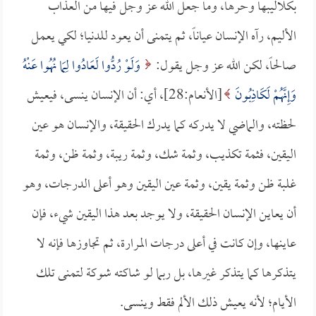
بكلاليبها وحرها، وما جعل الله عز وجل فيها من العذاب
الأليم، رآه الإنسان عياناً، ثم يتمنى أن يعود للدنيا؛ لكي يعمل
صالحاً، لكن الله عز وجل يقول:
وَلَوْ رُدُّوا لَعَادُوا لِمَا نُهُوا عَنْهُ
وَإِنَّهُمْ لَكَاذِبُونَ
[الأنعام:28]، أي: أن الإنسان ينسى، فيعيش
لحظته، والماضي لا يدركه كما يدرك الحقيقة، والإنسان هو عين
اليقين، فثمة تكذيب، وثمة شك، وثمة ريبة، وثمة ظن، وثمة
غلبة ظن وثمة يقين، وثمة عين اليقين وهو أعلى الدرجات، وهو
أن يعاين الإنسان الحقيقة، ولا يوجد بعد هذا اليقين شيء، فإن
عاينها، وإن كانت في أعلى درجات المرارة، ثم تجاوزها فإنه لا
يتذكرها كما يتذكر غيرها، بل ربما لو شاكته شوكة لتمنى تلك
الأيام؛ لأنه يعيش ذلك الألم فقط وينسى.