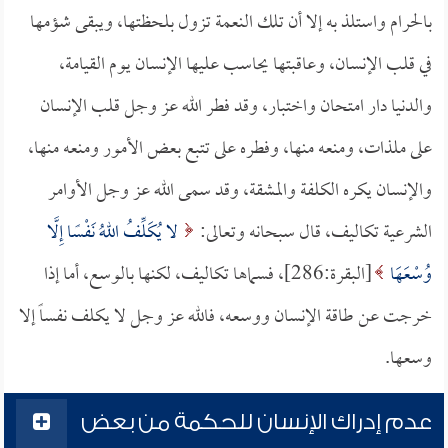
بالحرام واستلذ به إلا أن تلك النعمة تزول بلحظتها، ويبقى شؤمها
في قلب الإنسان، وعاقبتها يحاسب عليها الإنسان يوم القيامة،
والدنيا دار امتحان واختبار، وقد فطر الله عز وجل قلب الإنسان
على ملذات، ومنعه منها، وفطره على تتبع بعض الأمور ومنعه منها،
والإنسان يكره الكلفة والمشقة، وقد سمى الله عز وجل الأوامر
الشرعية تكاليف، قال سبحانه وتعالى:
لا يُكَلِّفُ اللهُ نَفْسًا إِلَّا
وُسْعَهَا
[البقرة:286]، فسماها تكاليف، لكنها بالوسع، أما إذا
خرجت عن طاقة الإنسان ووسعه، فالله عز وجل لا يكلف نفساً إلا
وسعها.
عدم إدراك الإنسان للحكمة من بعض