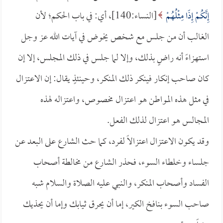
إِنَّكُمْ إِذًا مِثْلُهُمْ
[النساء:140]، أي: في باب الحكم؛ لأن
الغالب أن من جلس مع شخص يخوض في آيات الله عز وجل
استهزاءً أنه راضٍ بذلك، وإلا لما جلس في ذلك المجلس، إلا إن
كان صاحب إنكار فينكر ذلك المنكر، وحينئذٍ يقال: إن الاعتزال
في مثل هذه المواطن هو اعتزال مخصوص، واعتزاله لهذه
المجالس هو اعتزال لذلك الفعل.
وقد يكون الاعتزال اعتزالاً لفرد، كما حث الشارع على البعد عن
جلساء وخلطاء السوء، فحذر الشارع من مخالطة أصحاب
الفساد وأصحاب المنكر، والنبي عليه الصلاة والسلام شبه
صاحب السوء بنافخ الكير، إما أن يحرق ثيابك وإما أن يحذيك