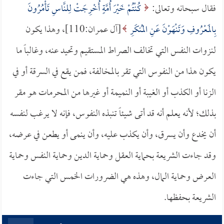
فقال سبحانه وتعالى:
كُنْتُمْ خَيْرَ أُمَّةٍ أُخْرِجَتْ لِلنَّاسِ تَأْمُرُونَ
بِالمَعْرُوفِ وَتَنْهَوْنَ عَنِ المُنكَرِ
[آل عمران:110]، وهذا يكون
لنزوات النفس التي تخالف الصراط المستقيم وتحيد عنه، وغالباً ما
يكون هذا من النفوس التي تقر بالمخالفة، فمن يقع في السرقة أو في
الزنا أو الكذب أو الغيبة أو النميمة أو غيرها من المحرمات هو مقر
بذلك؛ لأنه يعلم أنه قد أتى شيئاً تنبذه النفوس، فإنه لا يرغب لنفسه
أن يخدع وأن يسرق، وأن يكذب عليه، وأن ينمى أو يطعن في عرضه،
وقد جاءت الشريعة بحماية العقل وحماية الدين وحماية النفس وحماية
العرض وحماية المال، وهذه هي الضرورات الخمس التي جاءت
الشريعة بحفظها.