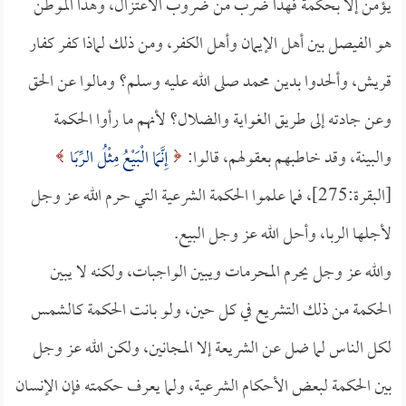
يؤمن إلا بحكمة فهذا ضرب من ضروب الاعتزال، وهذا الموطن
هو الفيصل بين أهل الإيمان وأهل الكفر، ومن ذلك لماذا كفر كفار
قريش، وألحدوا بدين محمد صلى الله عليه وسلم؟ ومالوا عن الحق
وعن جادته إلى طريق الغواية والضلال؟ لأنهم ما رأوا الحكمة
والبينة، وقد خاطبهم بعقولهم، قالوا:
إِنَّمَا الْبَيْعُ مِثْلُ الرِّبَا
[البقرة:275]، فما علموا الحكمة الشرعية التي حرم الله عز وجل
لأجلها الربا، وأحل الله عز وجل البيع.
والله عز وجل يحرم المحرمات ويبين الواجبات، ولكنه لا يبين
الحكمة من ذلك التشريع في كل حين، ولو بانت الحكمة كالشمس
لكل الناس لما ضل عن الشريعة إلا المجانين، ولكن الله عز وجل
بين الحكمة لبعض الأحكام الشرعية، ولما يعرف حكمته فإن الإنسان