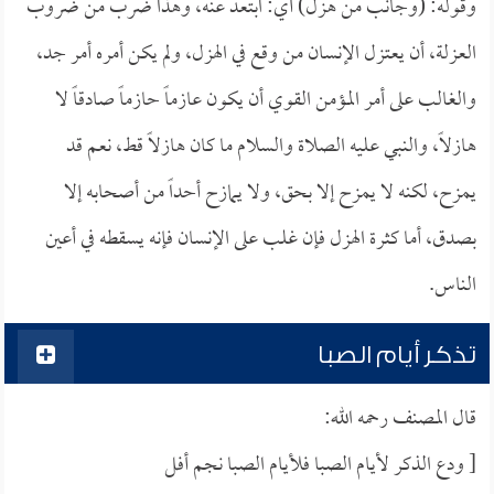
وقوله: (وجانب من هزل) أي: ابتعد عنه، وهذا ضرب من ضروب
العزلة، أن يعتزل الإنسان من وقع في الهزل، ولم يكن أمره أمر جد،
والغالب على أمر المؤمن القوي أن يكون عازماً حازماً صادقاً لا
هازلاً، والنبي عليه الصلاة والسلام ما كان هازلاً قط، نعم قد
يمزح، لكنه لا يمزح إلا بحق، ولا يمازح أحداً من أصحابه إلا
بصدق، أما كثرة الهزل فإن غلب على الإنسان فإنه يسقطه في أعين
الناس.
تذكر أيام الصبا
قال المصنف رحمه الله:
[ ودع الذكر لأيام الصبا فلأيام الصبا نجم أفل