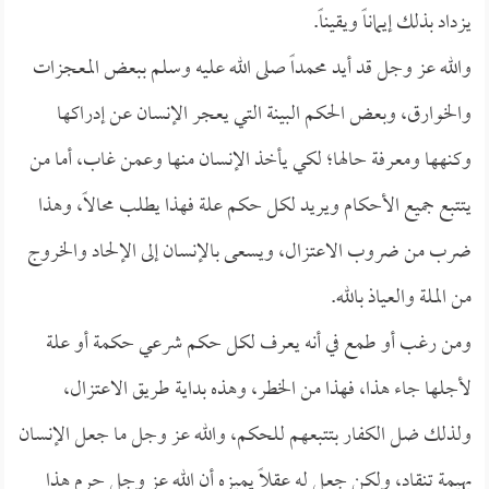
يزداد بذلك إيماناً ويقيناً.
والله عز وجل قد أيد محمداً صلى الله عليه وسلم ببعض المعجزات
والخوارق، وبعض الحكم البينة التي يعجر الإنسان عن إدراكها
وكنهها ومعرفة حالها؛ لكي يأخذ الإنسان منها وعمن غاب، أما من
يتتبع جميع الأحكام ويريد لكل حكم علة فهذا يطلب محالاً، وهذا
ضرب من ضروب الاعتزال، ويسعى بالإنسان إلى الإلحاد والخروج
من الملة والعياذ بالله.
ومن رغب أو طمع في أنه يعرف لكل حكم شرعي حكمة أو علة
لأجلها جاء هذا، فهذا من الخطر، وهذه بداية طريق الاعتزال،
ولذلك ضل الكفار بتتبعهم للحكم، والله عز وجل ما جعل الإنسان
بهيمة تنقاد، ولكن جعل له عقلاً يميزه أن الله عز وجل حرم هذا