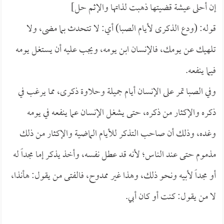
إن أحلى عيشة قضيتها ذهبت لذاتها والإثم حل]
قوله: (ودع الذكرى لأيام الصبا) أي: لا تتحدث بما مضى، ولا
تلهيك عن يومك، فالإنسان ابن يومه، ويجب عليه أن يستغل يومه
فيما ينفعه.
وفي الصبا تمر على الإنسان أيام جميلة وحلاوة ذكرى، مما يرغب في
ذكره والإكثار من ذكره، حتى يشغل الإنسان عما ينفعه في يومه
وغده، وذلك أن صاحب التذكر للأيام الماضية والإكثار من ذلك
مذموم حتى عند الناس؛ لأنه قد عطل نفسه، وأخذ يذكر إما مجداً له
أو مجداً لأبيه ونحو ذلك، وهذا غير ممدوح، فالفتى من يقول: هأنذا،
لا من يقول: كنت أو كان أبي.