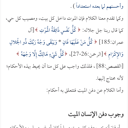
وأحسنهم لما بعده استعداداً
) .
وكما تقدم معنا الكلام فإن الموت داخل كل بيت، ومصيب كل حي،
كما قال ربنا جل جلاله:
كُلُّ نَفْسٍ ذَائِقَةُ الْمَوْتِ
[آل
عمران:185]
كُلُّ مَنْ عَلَيْهَا فَانٍ
*
وَيَبْقَى وَجْهُ رَبِّكَ ذُو الْجَلالِ
وَالإِكْرَامِ
[الرحمن:26-27]،
كُلُّ شَيْءٍ هَالِكٌ إِلَّا وَجْهَهُ
[القصص:88] ، فلذلك واجب على كل منا أن يحيط بهذه الأحكام؛
لأنه محتاج إليها.
وأما الكلام عن دفن الميت فتتعلق به أحكام:
وجوب دفن الإنسان الميت