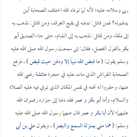
ربي وسلامه عليه؛ لأنه لما توفاه الله اختلف الصحابة أين
يدفنونه؟ فمن قائل: ندفنه في بقيع الغرقد، ومن قائل: نذهب به
إلى مكة، ومن قائل: نذهب به إلى الشام، حتى جاء الصديق
أبو
بكر
بالقول الفصل، فقال: إني سمعت رسول الله صلى الله عليه
وسلم يقول: (
ما قبض الله نبياً إلا ودفن حيث قبض
) ، فرفع
الصحابة الفراش الذي مات عليه في حجرة
عائشة
رضي الله
عنها، وحفروا له تحته في نفس المكان الذي توفي فيه عليه الصلاة
والسلام، وأما
أبو بكر
و
عمر
فقد دفنا إلى جواره رضوان الله
عليهما؛ لأن
أبا بكر
و
عمر
قال عنهما رسول الله صلى الله عليه
وسلم: (
هما مني بمنزلة السمع والبصر
) ، ويقول
علي بن أبي