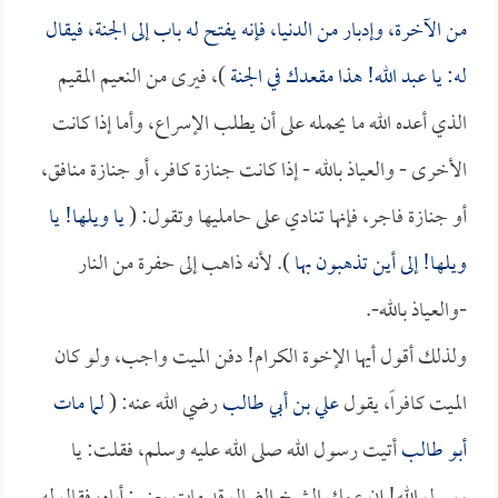
من الآخرة، وإدبار من الدنيا، فإنه يفتح له باب إلى الجنة، فيقال
له: يا عبد الله! هذا مقعدك في الجنة
)، فيرى من النعيم المقيم
الذي أعده الله ما يحمله على أن يطلب الإسراع، وأما إذا كانت
الأخرى - والعياذ بالله - إذا كانت جنازة كافر، أو جنازة منافق،
أو جنازة فاجر، فإنها تنادي على حامليها وتقول: (
يا ويلها! يا
ويلها! إلى أين تذهبون بها
). لأنه ذاهب إلى حفرة من النار
-والعياذ بالله-.
ولذلك أقول أيها الإخوة الكرام! دفن الميت واجب، ولو كان
الميت كافراً، يقول
علي بن أبي طالب
رضي الله عنه: (
لما مات
أبو طالب
أتيت رسول الله صلى الله عليه وسلم، فقلت: يا