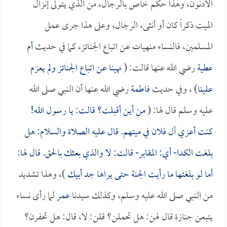
الأدنون، وهذا حكم خاص بالرجال، من الذي يتولى إنزال
الميت ذكراً كان أو أنثى، الرجال، وعلى هذا جرى عمل
المسلمين، فالنساء منهيات عن اتباع الجنائز، كما في حديث
أم
عطية
رضي الله عنها قالت: (
نهينا عن اتباع الجنائز ولم يعزم
علينا
) ، وفي حديث
فاطمة
رضي الله عنها أن النبي صلى الله
عليه وسلم قال لها: (
من أين أقبلت؟ قالت: يا رسول الله!
كنت أعزي آل فلان في ميتهم. قال عليه الصلاة والسلام: هل
بلغت الكدا- أي: المقابر- قالت: لا والذي بعثك بالحق. قال لها:
أما لو بلغتها ما رأيت الجنة حتى يراها جد أبيك
)، وهذا تشديد
من النبي صلى الله عليه وسلم، وكذلك سيدنا
عمر
لما رأى نساء
يتبعن جنازة قال لهن: هل تحملن؟ قلن: لا، قال: هل تحفرن؟