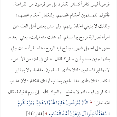
فرعوناً ليس كافراً كسائر الكفرة، بل هو فرعون من الفراعنة.
فأقول: للمسلمين أحكام تخصهم، وللكفار أحكام تخصهم؛
ولذلك لا ينبغي الخلط بينهم؛ ولما سئل بعض أهل العلم عن
امرأة نصرانية تزوج بها مسلم، ثم حملت منه فماتت، يعني: بعد ما
مضى على الحمل شهور، ونفخ فيه الروح، هذه المرأة ماتت وفي
بطنها جنين مسلم أين تدفن؟ فقال: تدفن في فلاة من الأرض،
لا بمقابر المسلمين؛ لئلا يتأذى المسلمون بعذابها، ولا بمقابر
الكفار؛ لئلا يتأذى هذا الجنين بعذاب أولئك الكفار؛ لأن عذاب
الكافر في قبره دائم لا ينقطع - والعياذ بالله - إلى يوم القيامة، قال
الله تعالى:
النَّارُ يُعْرَضُونَ عَلَيْهَا غُدُوًّا وَعَشِيًّا وَيَوْمَ تَقُومُ
السَّاعَةُ أَدْخِلُوا آلَ فِرْعَوْنَ أَشَدَّ الْعَذَابِ
[غافر:46] .