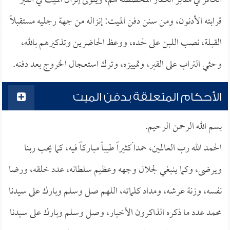
الكافر في مقابر الكفار المخصصة لهم، ويتولى إنزال الميت في القبر
قرابته الأدنون، ومن سنن دفن الميت: إنزاله من جهة رجليه مستقبلاً
القبلة، نصب اللبن على لحده، ووعظ الحاضرين وتذكيرهم بالله،
وحثي التراب على القبر، وتمييزه، وترك استعجال الخروج بعد دفنه.
الأحكام المتعلقة بدفن الميت
بسم الله الرحمن الرحيم.
الحمد الله رب العالمين، حمدا ًكثيراً طيباً مباركاً فيه، كما يحب ربنا
ويرضى، وكما ينبغي لجلال وجهه وعظيم سلطانه، عدد خلقه، ورضا
نفسه، وزنة عرشه، ومداد كلماته، اللهم صل وسلم وبارك على سيدنا
محمد عدد ما ذكره الذاكرون الأخيار، وصل وسلم وبارك على سيدنا