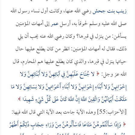
زينب بنت جحش
رضي الله عنها، وكانت أول نساء رسول الله
صلى الله عليه وسلم لحوقاً به، أرسل
عمر
إلى أمهات المؤمنين
يسألهن: من ينزل في قبرها؟ وكان رضي الله عنه يحب أن يلي
ذلك، فقال له أمهات المؤمنين: انظر من كان يطلع عليها حال
حياتها ينزل في قبرها، والذي كان يطلع عليها هم المحارم، قال
الله عز وجل:
لا جُنَاحَ عَلَيْهِنَّ فِي آبَائِهِنَّ وَلا أَبْنَائِهِنَّ وَلا
إِخْوَانِهِنَّ وَلا أَبْنَاءِ إِخْوَانِهِنَّ وَلا أَبْنَاءِ أَخَوَاتِهِنَّ وَلا نِسَائِهِنَّ وَلا مَا
مَلَكَتْ أَيْمَانُهُنَّ وَاتَّقِينَ اللَّهَ إِنَّ اللَّهَ كَانَ عَلَى كُلِّ شَيْءٍ شَهِيدًا
[الأحزاب:55] وهذه الآية جاءت بعد الآية التي قال الله فيها:
وَإِذَا سَأَلْتُمُوهُنَّ مَتَاعًا فَاسْأَلُوهُنَّ مِنْ وَرَاءِ حِجَابٍ ذَلِكُمْ أَطْهَرُ