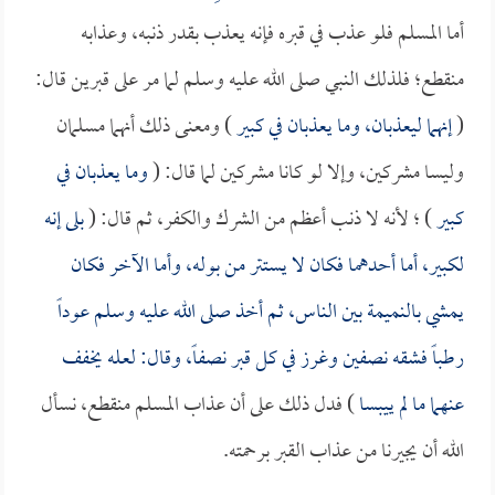
أما المسلم فلو عذب في قبره فإنه يعذب بقدر ذنبه، وعذابه
منقطع؛ فلذلك النبي صلى الله عليه وسلم لما مر على قبرين قال:
(
إنهما ليعذبان، وما يعذبان في كبير
) ومعنى ذلك أنهما مسلمان
وليسا مشركين، وإلا لو كانا مشركين لما قال: (
وما يعذبان في
كبير
) ؛ لأنه لا ذنب أعظم من الشرك والكفر، ثم قال: (
بلى إنه
لكبير، أما أحدهما فكان لا يستتر من بوله، وأما الآخر فكان
يمشي بالنميمة بين الناس، ثم أخذ صلى الله عليه وسلم عوداً
رطباً فشقه نصفين وغرز في كل قبر نصفاً، وقال: لعله يخفف
عنهما ما لم ييبسا
) فدل ذلك على أن عذاب المسلم منقطع، نسأل
الله أن يجيرنا من عذاب القبر برحمته.