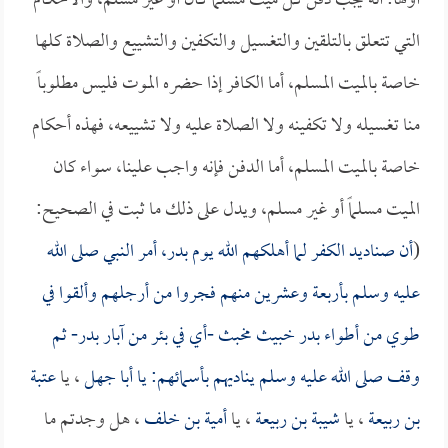
أولها: أنه يجب دفن كل ميت مسلماً كان أو غير مسلم، والأحكام
التي تتعلق بالتلقين والتغسيل والتكفين والتشييع والصلاة كلها
خاصة بالميت المسلم، أما الكافر إذا حضره الموت فليس مطلوباً
منا تغسيله ولا تكفينه ولا الصلاة عليه ولا تشييعه، فهذه أحكام
خاصة بالميت المسلم، أما الدفن فإنه واجب علينا، سواء كان
الميت مسلماً أو غير مسلم، ويدل على ذلك ما ثبت في الصحيح:
(
أن صناديد الكفر لما أهلكهم الله يوم بدر، أمر النبي صلى الله
عليه وسلم بأربعة وعشرين منهم فجروا من أرجلهم وألقوا في
طوي من أطواء بدر خبيث مخبث -أي في بئر من آبار بدر- ثم
وقف صلى الله عليه وسلم يناديهم بأسمائهم: يا
أبا جهل
، يا
عتبة
بن ربيعة
، يا
شيبة بن ربيعة
، يا
أمية بن خلف
، هل وجدتم ما