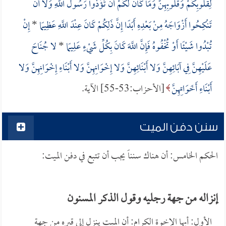
لِقُلُوبِكُمْ وَقُلُوبِهِنَّ وَمَا كَانَ لَكُمْ أَنْ تُؤْذُوا رَسُولَ اللَّهِ وَلا أَنْ
تَنْكِحُوا أَزْوَاجَهُ مِنْ بَعْدِهِ أَبَدًا إِنَّ ذَلِكُمْ كَانَ عِنْدَ اللَّهِ عَظِيمًا
*
إِنْ
تُبْدُوا شَيْئًا أَوْ تُخْفُوهُ فَإِنَّ اللَّهَ كَانَ بِكُلِّ شَيْءٍ عَلِيمًا
*
لا جُنَاحَ
عَلَيْهِنَّ فِي آبَائِهِنَّ وَلا أَبْنَائِهِنَّ وَلا إِخْوَانِهِنَّ وَلا أَبْنَاءِ إِخْوَانِهِنَّ وَلا
أَبْنَاءِ أَخَوَاتِهِنَّ
[الأحزاب:53-55] الآية.
سنن دفن الميت
الحكم الخامس: أن هناك سنناً يجب أن تتبع في دفن الميت:
إنزاله من جهة رجليه وقول الذكر المسنون
الأول: أيها الإخوة الكرام: أن الميت ينزل إلى قبره من جهة