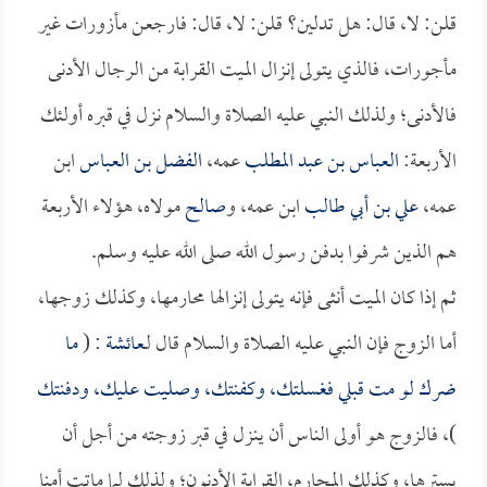
قلن: لا، قال: هل تدلين؟ قلن: لا، قال: فارجعن مأزورات غير
مأجورات، فالذي يتولى إنزال الميت القرابة من الرجال الأدنى
فالأدنى؛ ولذلك النبي عليه الصلاة والسلام نزل في قبره أولئك
الأربعة:
العباس بن عبد المطلب
عمه،
الفضل بن العباس
ابن
عمه،
علي بن أبي طالب
ابن عمه، و
صالح
مولاه، هؤلاء الأربعة
هم الذين شرفوا بدفن رسول الله صلى الله عليه وسلم.
ثم إذا كان الميت أنثى فإنه يتولى إنزالها محارمها، وكذلك زوجها،
أما الزوج فإن النبي عليه الصلاة والسلام قال لـ
عائشة
: (
ما
ضرك لو مت قبلي فغسلتك، وكفنتك، وصليت عليك، ودفنتك
)، فالزوج هو أولى الناس أن ينزل في قبر زوجته من أجل أن
يسترها، وكذلك المحارم، القرابة الأدنون؛ ولذلك لما ماتت أمنا