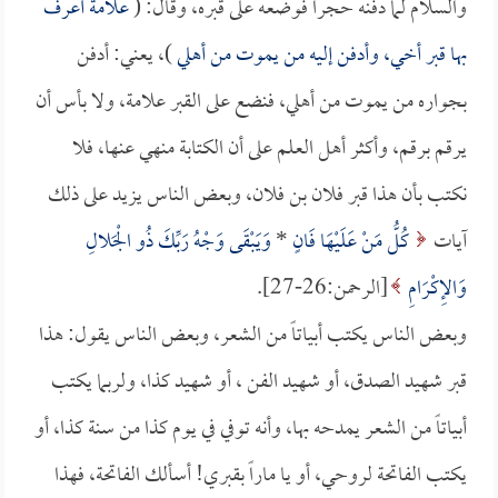
والسلام لما دفنه حجراً فوضعه على قبره، وقال: (
علامة أعرف
بها قبر أخي، وأدفن إليه من يموت من أهلي
)، يعني: أدفن
بجواره من يموت من أهلي، فنضع على القبر علامة، ولا بأس أن
يرقم برقم، وأكثر أهل العلم على أن الكتابة منهي عنها، فلا
نكتب بأن هذا قبر فلان بن فلان، وبعض الناس يزيد على ذلك
آيات
كُلُّ مَنْ عَلَيْهَا فَانٍ
*
وَيَبْقَى وَجْهُ رَبِّكَ ذُو الْجَلالِ
وَالإِكْرَامِ
[الرحمن:26-27].
وبعض الناس يكتب أبياتاً من الشعر، وبعض الناس يقول: هذا
قبر شهيد الصدق، أو شهيد الفن ، أو شهيد كذا، ولربما يكتب
أبياتاً من الشعر يمدحه بها، وأنه توفي في يوم كذا من سنة كذا، أو
يكتب الفاتحة لروحي، أو يا ماراً بقبري! أسألك الفاتحة، فهذا