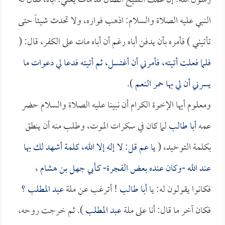
رسول الله! إن عمك الشيخ الضال قد مات يعني: أباه، فقال له
النبي عليه الصلاة والسلام: اذهب فواره، ولا تحدث شيئاً حتى
تأتيني ) فأمره بأن يدفن أباه رغم أن أباه مات على الكفر، قال: (
فلما فعلت أتيته، فأمرني أن أغتسل، ثم أتيته فدعا لي دعوات ما
يسرني أن لي بها حمر النعم
).
ومعلوم أيها الإخوة الكرام أن نبينا عليه الصلاة والسلام حضر
عمه
أبا طالب
لما كان في سكرات الموت، وطلب منه أن ينطق
بكلمة التوحيد، (
يا عم قل: لا إله إلا الله، كلمة أشهد لك بها
عند الله -وكان عنده بعض الفجرة- كـ
أبي جهل بن هشام
،
فكانوا يقولون له: يا
أبا طالب
! أترغب عن ملة
عبد المطلب
؟
فكان آخر ما قال: أنا على ملة
عبد المطلب
). ثم خرجت روحه،