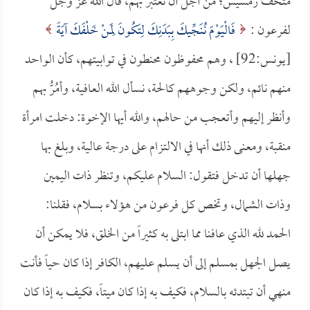
متحف رمسيس؛ من أجل أن نعتبر بهم، قال الله عز وجل
لفرعون :
فَالْيَوْمَ نُنَجِّيكَ بِبَدَنِكَ لِتَكُونَ لِمَنْ خَلْفَكَ آيَةً
[يونس:92] ، وهم محفوظون محنطون في توابيتهم، كأن الواحد
منهم نائم، ولكن وجوههم كالحة، نسأل الله العافية، وأمُرُّ بهم
وأنظر إليهم وأتعجب من حالهم، والله أيها الإخوة: دخلت امرأة
منقبة، ومعنى ذلك أنها في الالتزام على درجة عالية، وبلغ بها
جهلها أن تدخل فتقول: السلام عليكم، وتنظر ذات اليمين
وذات الشمال، وتخص كل فرعون من هؤلاء بسلام، فقلنا:
الحمد لله الذي عافنا مما ابتلى به كثيراً من الخلق، فلا يمكن أن
يصل الجهل بمسلم إلى أن يسلم عليهم، الكافر إذا كان حياً فأنت
منهي أن تبتدئه بالسلام، فكيف به إذا كان ميتاً، فكيف به إذا كان