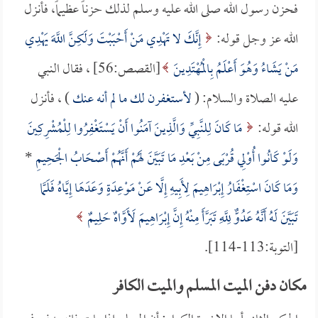
فحزن رسول الله صلى الله عليه وسلم لذلك حزناً عظيماً، فأنزل
الله عز وجل قوله:
إِنَّكَ لا تَهْدِي مَنْ أَحْبَبْتَ وَلَكِنَّ اللَّهَ يَهْدِي
مَنْ يَشَاءُ وَهُوَ أَعْلَمُ بِالْمُهْتَدِينَ
[القصص:56] ، فقال النبي
عليه الصلاة والسلام: (
لأستغفرن لك ما لم أنه عنك
) ، فأنزل
الله قوله:
مَا كَانَ لِلنَّبِيِّ وَالَّذِينَ آمَنُوا أَنْ يَسْتَغْفِرُوا لِلْمُشْرِكِينَ
وَلَوْ كَانُوا أُوْلِي قُرْبَى مِنْ بَعْدِ مَا تَبَيَّنَ لَهُمْ أَنَّهُمْ أَصْحَابُ الْجَحِيمِ
*
وَمَا كَانَ اسْتِغْفَارُ إِبْرَاهِيمَ لِأَبِيهِ إِلَّا عَنْ مَوْعِدَةٍ وَعَدَهَا إِيَّاهُ فَلَمَّا
تَبَيَّنَ لَهُ أَنَّهُ عَدُوٌّ لِلَّهِ تَبَرَّأَ مِنْهُ إِنَّ إِبْرَاهِيمَ لَأَوَّاهٌ حَلِيمٌ
[التوبة:113-114].
مكان دفن الميت المسلم والميت الكافر