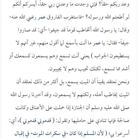
وعد ربكم حقاً؟ فإني وجدت ما وعدني ربي حقاً، أيسركم أنكم
لو أطعتم الله ورسوله؟ -فاستغرب الفاروق
عمر
رضي الله عنه-
وقال: يا رسول الله أتخاطب قوماً قد جيفوا -أي: قد صاروا
جيفاً- فقال: يا
عمر
ما أنت بأسمع لما أقول منهم، غير أنهم لا
يستطيعون الجواب ) يعني أنت تسمع وهم يسمعون كسمعك أو
أشد مما تسمع، لكنك تجيب وهم لا يجيبون.
ونحن نعتقد يقيناً أن الميت يسمع، بل أكثر من ذلك نعتقد أن
الميت يخاطب أهله، ولكنهم لا يسمعون، وقد أخبرنا رسول الله
صلى الله عليه وسلم أن الجنازة إذا حملت على الأعناق وكانت
صالحة فإنها تنادي على حامليها وتقول: (
قدموني قدموني
)، أي:
أسرعوا بي؛ (
لأن المسلم إذا كان -في سكرات الموت- في إقبال