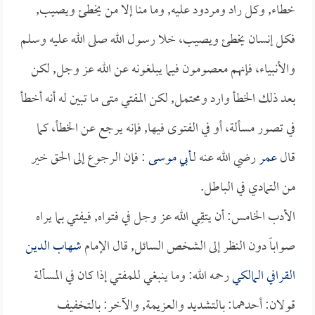
خطاء, وكل راد ومردود عليه, وما منا إلا من يخطئ ويصيب,
فكل إنسان يخطئ ويصيب، خلا رسول الله صلى الله عليه وسلم
والأنبياء، فإنهم معصومون فيما يبلغونه عن الله عز وجل, لكن
بعد ذلك الخطأ وارد ومحتمل, لكن المفتي متى ما تبين له أنه أخطأ
في تصور مسألة، أو في الفتوى فيها, فإنه يرجع عن الخطأ، كما
قال
عمر
رضي الله عنه لـ
أبي موسى
: فإن الرجوع إلى الحق خير
من التمادي في الباطل.
الأدب الخامس: أن يتقِي الله عز وجل في فتواه, فيفتي بما يراه
صواباً دون النظر إلى الشخص السائل, قال الإمام
شهاب الدين
القرافي المالكي
رحمه الله: وما ينبغي للمفتي إذا كان في المسألة
قولان: أحدهما: بالتشديد والعزيمة, والآخر: بالتخفيف