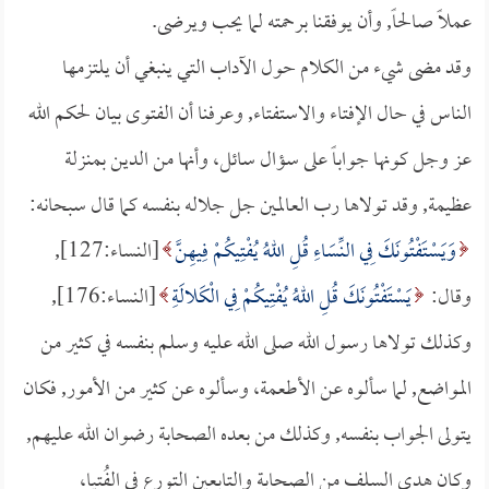
عملاً صالحاً, وأن يوفقنا برحمته لما يحب ويرضى.
وقد مضى شيء من الكلام حول الآداب التي ينبغي أن يلتزمها
الناس في حال الإفتاء والاستفتاء, وعرفنا أن الفتوى بيان لحكم الله
عز وجل كونها جواباً على سؤال سائل، وأنها من الدين بمنزلة
عظيمة, وقد تولاها رب العالمين جل جلاله بنفسه كما قال سبحانه:
وَيَسْتَفْتُونَكَ فِي النِّسَاءِ قُلِ اللهُ يُفْتِيكُمْ فِيهِنَّ
[النساء:127],
وقال:
يَسْتَفْتُونَكَ قُلِ اللهُ يُفْتِيكُمْ فِي الْكَلالَةِ
[النساء:176],
وكذلك تولاها رسول الله صلى الله عليه وسلم بنفسه في كثير من
المواضع, لما سألوه عن الأطعمة، وسألوه عن كثير من الأمور, فكان
يتولى الجواب بنفسه, وكذلك من بعده الصحابة رضوان الله عليهم,
وكان هدي السلف من الصحابة والتابعين التورع في الفُتيا،