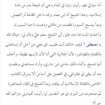
أما سؤالي فهو رأيت رؤيا في المنام وهي أن شيخاً يدرس مادة
إسلامية، وهذا الشيخ أنا ابن عمه, وكنا داخل القاعة أو الفصل,
وبدأ يمسح السبورة فقمت من مكاني وذهبت ناحية السبورة,
وأخذت المساحة منه، فلما رآني الشيخ سلم عليّ وقال لي: حياك الله
يا
مصطفى
! كيف حالك أنت طيب, ابق معي من أجل أن تساعدني
بالكتابة بالطباشير؛ لأن الجلابية التي أنا الآن لابسها نظيفة، وأخاف
أنها تتسخ, وأثناء ذلك جاءني ابن جاري، وأراد مساعدتي وطلبت
منه أن يبقى في طاولتي, في الفصل على أساس ألا يسرق الكتاب
الخاص بالثقافة الإسلامية أو يتلفه, وبدأ الشيخ في إلقاء المحاضرة
ثم صحوت من النوم, فما هو التفسير لما رأيت، أفيدوني جزاكم الله
خيراً؟