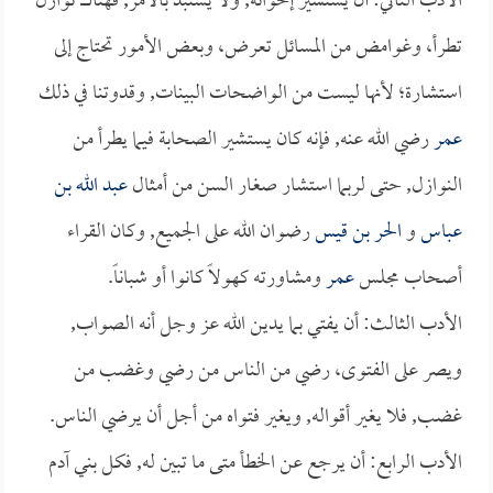
الأدب الثاني: أن يستشير إخوانه, ولا يستبد بالأمر, فهناك نوازل
تطرأ، وغوامض من المسائل تعرض، وبعض الأمور تحتاج إلى
استشارة؛ لأنها ليست من الواضحات البينات, وقدوتنا في ذلك
عمر
رضي الله عنه, فإنه كان يستشير الصحابة فيما يطرأ من
النوازل, حتى لربما استشار صغار السن من أمثال
عبد الله بن
عباس
و
الحر بن قيس
رضوان الله على الجميع, وكان القراء
أصحاب مجلس
عمر
ومشاورته كهولاً كانوا أو شباناً.
الأدب الثالث: أن يفتي بما يدين الله عز وجل أنه الصواب,
ويصر على الفتوى، رضي من الناس من رضي وغضب من
غضب, فلا يغير أقواله, ويغير فتواه من أجل أن يرضي الناس.
الأدب الرابع: أن يرجع عن الخطأ متى ما تبين له, فكل بني آدم