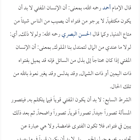
قال الإمام
أحمد
رحمه الله، بمعنى: أن الإنسان المفتي لا بد أن
يكون مكتفياً, لا يرجو من فتواه أن يصيب من الناس شيئاً من
متاع الدنيا, وكما قال
الحسن البصري
رحمه الله: ولولا ذلك, أي:
لولا ما عندي من المال لتمندل بنا الملوك, بمعنى: أن الإنسان
المفتي إذا كان محتاجاً إلى بذل من السائل فإنه قد يميل بفتواه
ذات اليمين أو ذات الشمال, وقد يدلس وقد يغير نعوذ بالله من
تلك الحال.
الشرط السابع: لا بد أن يكون المفتي قوياً فيما يتكلم به, فيتصور
المسألة تصوراً جيداً, تصوراً قوياً, تصوراً واضحاً, ثم بعد ذلك
يبين في فتواه, فلا تكون الفتوى غامضة, ولا هي عبارة عن
تحاويم يحوم حول الحمى, بل لا بد أن يكون قوياً في ما يصدر