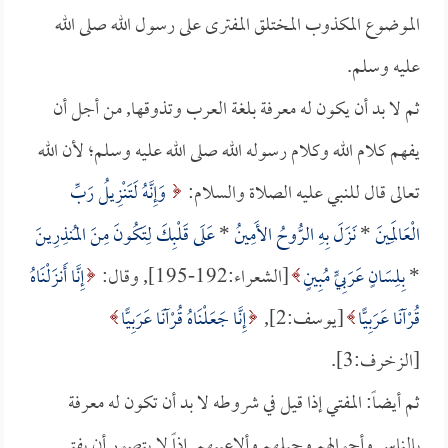
الموضوع المكذوب المختلق المفترى على رسول الله صلى الله
عليه وسلم.
ثم لا بد أن يكون له معرفة بلغة العرب وتذوقها, من أجل أن
يفهم كلام الله وكلام رسوله الله صلى الله عليه وسلم؛ لأن الله
تعالى قال للنبي عليه الصلاة والسلام:
وَإِنَّهُ لَتَنْزِيلُ رَبِّ
الْعَالَمِينَ
*
نَزَلَ بِهِ الرُّوحُ الأَمِينُ
*
عَلَى قَلْبِكَ لِتَكُونَ مِنَ المُنذِرِينَ
*
بِلِسَانٍ عَرَبِيٍّ مُبِينٍ
[الشعراء:192-195], وقال:
إِنَّا أَنزَلْنَاهُ
قُرْآنًا عَرَبِيًّا
[يوسف:2],
إِنَّا جَعَلْنَاهُ قُرْآنًا عَرَبِيًّا
[الزخرف:3].
ثم أيضاً: المفتي إذا قيل في شروطه لا بد أن تكون له معرفة
بالناس وأحوالهم وحيلهم وألاعيبهم, إذاً لا يتصور أن يفتي