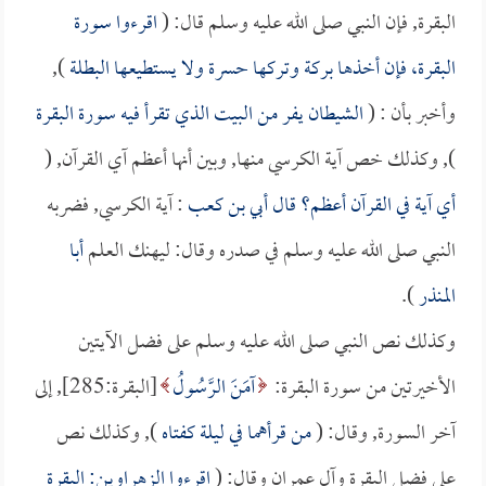
البقرة, فإن النبي صلى الله عليه وسلم قال: (
اقرءوا سورة
البقرة، فإن أخذها بركة وتركها حسرة ولا يستطيعها البطلة
),
وأخبر بأن : (
الشيطان يفر من البيت الذي تقرأ فيه سورة البقرة
), وكذلك خص آية الكرسي منها, وبين أنها أعظم آي القرآن, (
أي آية في القرآن أعظم؟ قال
أبي بن كعب
: آية الكرسي, فضربه
النبي صلى الله عليه وسلم في صدره وقال: ليهنك العلم
أبا
المنذر
).
وكذلك نص النبي صلى الله عليه وسلم على فضل الآيتين
الأخيرتين من سورة البقرة:
آمَنَ الرَّسُولُ
[البقرة:285], إلى
آخر السورة, وقال: (
من قرأهما في ليلة كفتاه
), وكذلك نص
على فضل البقرة وآل عمران وقال: (
اقرءوا الزهراوين: البقرة