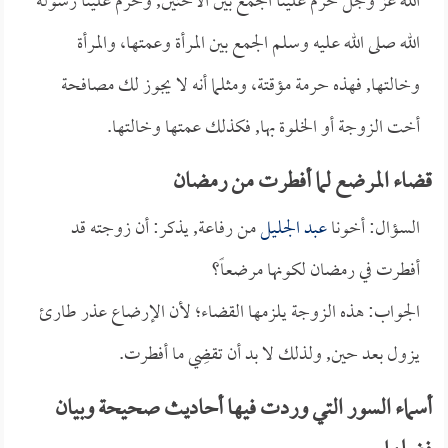
الله عز وجل حرم علينا الجمع بين الأختين, وحرم علينا رسوله
الله صلى الله عليه وسلم الجمع بين المرأة وعمتها، والمرأة
وخالتها, فهذه حرمة مؤقتة، ومثلما أنه لا يجوز لك مصافحة
أخت الزوجة أو الخلوة بها, فكذلك عمتها وخالتها.
قضاء المرضع لما أفطرت من رمضان
السؤال: أخونا
عبد الجليل
من رفاعة, يذكر: أن زوجته قد
أفطرت في رمضان لكونها مرضعاً؟
الجواب: هذه الزوجة يلزمها القضاء؛ لأن الإرضاع عذر طارئ
يزول بعد حين, ولذلك لا بد أن تقضِي ما أفطرت.
أسماء السور التي وردت فيها أحاديث صحيحة وبيان