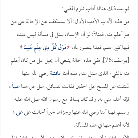
ثم بعد ذلك هناك آداب تلزم المفتي:
من هذه الآداب الأدب الأول: ألا يستنكف عن الإحالة على من
هو أعلم منه, فمثلاً: لو أن الإنسان سئل في مسألة ليس عنده
فيها كبير علم, فهذا يتصور بأن
فَوْقَ كُلِّ ذِي عِلْمٍ عَلِيمٌ
[يوسف:76], ففي هذه الحالة ينبغي أن يحيل على من كان أعلم
منه بالشيء الذي سئل عنه, هذه أمنا
عائشة
رضي الله عنها
سُئلت عن المسح على الخفين فقالت للسائل: سل عن هذا
علياً
،
فإنه أعلم مني به, وقد كان يسافر مع رسول الله صلى الله عليه
وسلم, فهنا أمنا رضي الله عنها وجزاها خيراً أحالت على
علي
؛
لأنه أعلم منها في هذه المسألة.