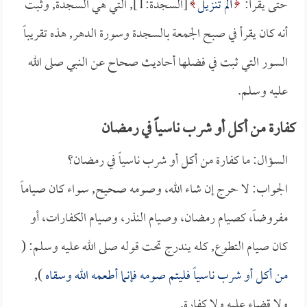
حتى يقرأ:
أَلم تنزيل
[السجدة:1], التي هي السجدة, وثبت
أنه كان يقرأ في صبح الجمعة بالسجدة وسورة الدهر, هذه تقريباً
السور التي ثبت في فضلها أحاديث صحاح عن النبي صلى الله
عليه وسلم.
كفارة من أكل أو شرب ناسياً في رمضان
السؤال: ما كفارة من أكل أو شرب ناسياً في رمضان؟
الجواب: لا حرج إن شاء الله، وصومه صحيح, سواء كان صياماً
مفروضاً، كصيام رمضان، وصيام النذر، وصيام الكفارات، أو
كان صيام التطوع, كله يندرج تحت قوله صلى الله عليه وسلم: (
من أكل أو شرب ناسياً فليتم صومه فإنما أطعمه الله وسقاه
),
ولا قضاء عليه ولا كفارة.