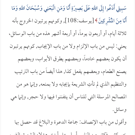
سَبِيلِي أَدْعُوا إِلَى اللهِ عَلَى بَصِيرَةٍ أَنَا وَمَنِ اتَّبَعَنِي وَسُبْحَانَ اللهِ وَمَا
أَنَا مِنَ المُشْرِكِينَ
[يوسف:108], وكونهم يرتبون الخروج بأنه
ثلاثة أيام، أو أربعون يوماً، أو أربعة أشهر هذه من باب الوسائل،
يعني: ليس من باب الإلزام ولا من باب الإيجاب, كونهم يرتبون
أن يكون بعضهم خادماً، وبعضهم يطرق الأبواب، وبعضهم
يصنع الطعام، وبعضهم يفعل كذا, هذا أيضاً من باب الترتيب
والتنظيم الذي لم تأتِ الشريعة بإيجابه ولا بمنعه, وإنما هو من
المصالح المرسلة التي للناس أن يتفننوا فيها ولا حجر, وإنما هي
وسائل.
وأقول من باب الإنصاف: جماعة الدعوة والبلاغ قد حصل بها