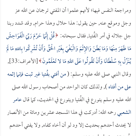
ومراجعة النفس فيها؛ لأنهم علموا أن المفتي ترجمان عن الله عز
وجل وموقع عنه, حين يقول: هذا حلال وهذا حرام, وقد شدد ربنا
جل جلاله في أمر الفُتيا, فقال سبحانه:
قُلْ إِنَّمَا حَرَّمَ رَبِّيَ الْفَوَاحِشَ
مَا ظَهَرَ مِنْهَا وَمَا بَطَنَ وَالإِثْمَ وَالْبَغْيَ بِغَيْرِ الْحَقِّ وَأَنْ تُشْرِكُوا بِاللهِ مَا لَمْ
يُنَزِّلْ بِهِ سُلْطَانًا وَأَنْ تَقُولُوا عَلَى اللهِ مَا لا تَعْلَمُونَ
[الأعراف:33],
وقال النبي صلى الله عليه وسلم: (
من أفتي بفُتيا غير ثبت فإنما إثمه
على من أفتاه
), ولذلك كان الواحد من أصحاب رسول الله صلى
الله عليه وسلم يتورع في الفُتيا ويتورع في الحديث، كما قال
عامر
الشعبي
رحمه الله: أدركت في هذا المسجد عشرين ومائة من الأنصار
لا يحدث أحدهم بحديث إلا ود لو أن أخاه كفاه, ولا يفتي أحدهم