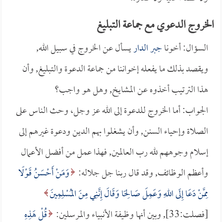
الخروج الدعوي مع جماعة التبليغ
السؤال: أخونا
جبر الدار
يسأل عن الخروج في سبيل الله,
ويقصد بذلك ما يفعله إخواننا من جماعة الدعوة والتبليغ, وأن
هذا الترتيب أخذوه عن المشايخ, وهل هو واجب؟
الجواب: أما الخروج للدعوة إلى الله عز وجل، وحث الناس على
الصلاة وإحياء السنن, وأن يشغلوا بهم الدين ودعوة غيرهم إلى
إسلام وجوههم لله رب العالمين, فهذا عمل من أفضل الأعمال
وأعظم الوظائف, وقد قال ربنا جل جلاله:
وَمَنْ أَحْسَنُ قَوْلًا
مِمَّنْ دَعَا إِلَى اللهِ وَعَمِلَ صَالِحًا وَقَالَ إِنَّنِي مِنَ المُسْلِمِينَ
[فصلت:33], وبين أنها وظيفة الأنبياء والمرسلين:
قُلْ هَذِهِ