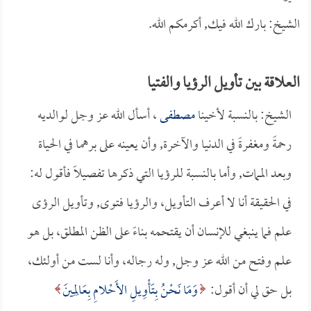
الشيخ: بارك الله فيك, أكرمكم الله.
العلاقة بين تأويل الرؤيا والفتيا
الشيخ: بالنسبة لأخينا
مصطفى
، أسأل الله عز وجل لوالديه
رحمةً ومغفرةً في الدنيا والآخرة, وأن يعينه على برهما في الحياة
وبعد الممات, وأما بالنسبة للرؤيا التي ذكرها تفصيلاً فأقول له:
في الحقيقة أنا لا أعرف التأويل، والرؤيا فتوى, وتأويل الرؤى
علم فما ينبغي للإنسان أن يقتحمه بناءً على الظن المطلق، بل هو
علم وفتح من الله عز وجل, وله رجاله، وأنا لست من أولئك،
بل حق لي أن أقول:
وَمَا نَحْنُ بِتَأْوِيلِ الأَحْلامِ بِعَالِمِينَ