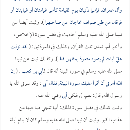
وآل عمران، فإنهما تأتيان يوم القيامة كأنهما غمامتان أو غيايتان أو
فرقان من طير صواف تحاجان عن صاحبهما
)، وثبت أيضاً عن
نبينا صلى الله عليه وسلم أحاديث في فضل سورة الإخلاص،
وأخبر أنها تعدل ثلث القرآن, وكذلك في المعوذتين: (
لقد نزلت
عليّ آيات لم يتعوذ متعوذ بمثلهن قط
), وكذلك ثبت عن نبينا
صلى الله عليه وسلم في سورة البينة أنه قال لـ
أبي بن كعب
: (
إن
الله أمرني أن أقرأ عليك سورة البينة, فقال
أبي
: وقد سماني الله يا
رسول الله, قال: نعم. ), فبكى
أبي
رضي الله عنه.
وثبت كذلك في فضل سورة الملك: أنها تنجي صاحبها من
عذاب القبر, وثبت أن نبينا صلى الله عليه وسلم كان لا ينام ليلة