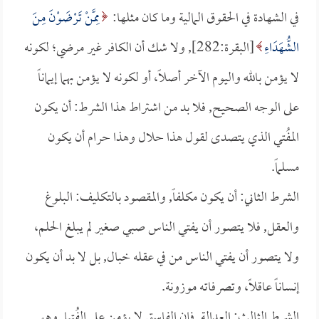
في الشهادة في الحقوق المالية وما كان مثلها:
مِمَّنْ تَرْضَوْنَ مِنَ
الشُّهَدَاءِ
[البقرة:282], ولا شك أن الكافر غير مرضي؛ لكونه
لا يؤمن بالله واليوم الآخر أصلاً، أو لكونه لا يؤمن بهما إيماناً
على الوجه الصحيح, فلا بد من اشتراط هذا الشرط: أن يكون
المفُتي الذي يتصدى لقول هذا حلال وهذا حرام أن يكون
مسلماً.
الشرط الثاني: أن يكون مكلفاً, والمقصود بالتكليف: البلوغ
والعقل, فلا يتصور أن يفتي الناس صبي صغير لم يبلغ الحلم،
ولا يتصور أن يفتي الناس من في عقله خبال, بل لا بد أن يكون
إنساناً عاقلاً، وتصرفاته موزونة.
الشرط الثالث: العدالة, فإن الفاسق لا يؤمن على الفُتيا, وهو