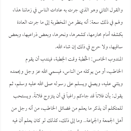
والقول الثاني وهو الذي جرت به عادات الناس في زماننا هذا،
ولهم في ذلك سعة: أنه ينظر من المخطوبة إلى ما جرت العادة
بكشفه أمام محارمها، كشعرها، ونحرها، وبعض ذراعيها، وبعض
ساقيها، ولا حرج في ذلك إن شاء الله.
المندوب الخامس: الخُطبة وقت الخِطبة، فيندب أن يقوم
الخاطب، أو من يوكله من الناس، فيسمي الله عز وجل ويحمده
ويثني عليه، ويصلي ويسلم على رسوله صلى الله عليه وسلم، ثم
يقول: بأن فلاناً قد جاءكم راغباً في أن يتزوج فلانةً. ويستحب
للمتكلم أن يذكر ما يعلم من فضائل الخاطب، من أنه رجل من
أهل الجمعة والجماعة.. وما إلى ذلك، كذلك لو كان يعلم أن فيه