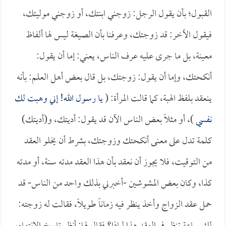
القبول؛ بأن يقول الرجل: زوجني ابنتك، أو زوجني موليتك،
فيقول الآخر: قد زوجتك، وعرفنا بأن الصيغة ليس لها ألفاظ
معينة، بل ما جرى عليه عرف الناس، يعني: إما أن يقول:
أنكحتك، وإما أن يقول: زوجتك، بل قال بعض أهل العلم: بأنه
ينعقد بلفظ الهبة، كما قالت المرأة: (
يا رسول الله! إني وهبت لك
نفسي
)، أو مثلاً بعض الناس الآن قد يقول: أديتك، و(أديتك)
كلمة تدل على معنى أنكحتك وزوجتك، بشرط أن يخلو العقد
من التوقيت، فلا يجوز أن نعقد بأن هذا العقد مدته سنة، أو مدته
كذا، وكان بعض المشوشين -أخبرني بذلك واحد من الناس- قد
حمل عقد الزواج وأخذ ينظر فيه زماناً طويلاً، فقالت له زوجته: