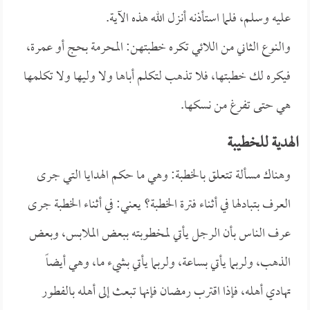
عليه وسلم، فلما استأذنه أنزل الله هذه الآية.
والنوع الثاني من اللائي تكره خطبتهن: المحرمة بحج أو عمرة،
فيكره لك خطبتها، فلا تذهب لتكلم أباها ولا وليها ولا تكلمها
هي حتى تفرغ من نسكها.
الهدية للخطيبة
وهناك مسألة تتعلق بالخطبة: وهي ما حكم الهدايا التي جرى
العرف بتبادلها في أثناء فترة الخطبة؟ يعني: في أثناء الخطبة جرى
عرف الناس بأن الرجل يأتي لمخطوبته ببعض الملابس، وبعض
الذهب، ولربما يأتي بساعة، ولربما يأتي بشيء ما، وهي أيضاً
تهادي أهله، فإذا اقترب رمضان فإنها تبعث إلى أهله بالفطور