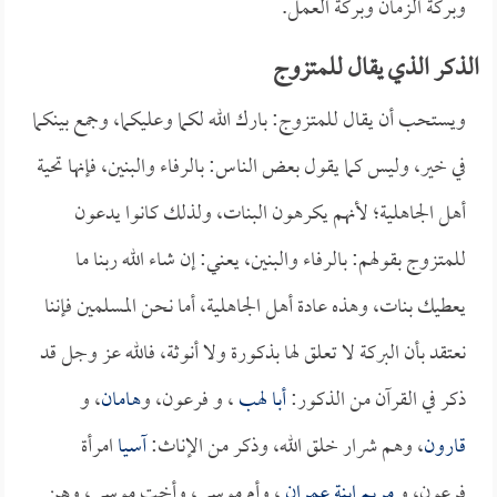
وبركة الزمان وبركة العمل.
الذكر الذي يقال للمتزوج
ويستحب أن يقال للمتزوج: بارك الله لكما وعليكما، وجمع بينكما
في خير، وليس كما يقول بعض الناس: بالرفاء والبنين، فإنها تحية
أهل الجاهلية؛ لأنهم يكرهون البنات، ولذلك كانوا يدعون
للمتزوج بقولهم: بالرفاء والبنين، يعني: إن شاء الله ربنا ما
يعطيك بنات، وهذه عادة أهل الجاهلية، أما نحن المسلمين فإننا
نعتقد بأن البركة لا تعلق لها بذكورة ولا أنوثة، فالله عز وجل قد
ذكر في القرآن من الذكور:
أبا لهب
، و فرعون، و
هامان
، و
قارون
، وهم شرار خلق الله، وذكر من الإناث:
آسيا
امرأة
فرعون، و
مريم ابنة عمران
، وأم موسى، وأخت موسى، وهن