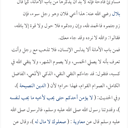
مساوئ قادحة فإنه لا بد أن يذكرها من باب الأمانة، كما قال
بلال
رضي الله عنه: هذا أخي فلان وهو رجل سوء، فإن
زوجتموه فالحمد لله، وإن رددتموه فلا حول ولا قوة إلا بالله،
فقالوا: والله لا نرده وقد جاء معك.
فمن باب الأمانة ألا يدلس الإنسان، فلا تذهب مع رجل وأنت
تعرف بأنه لا يصلي الخمس، ولا يصوم الشهر، ولا يتقي الله في
كسبه، فتقول: قد جاءكم التقي النقي، الذكي الألمعي، الفاضل
الكامل، الصوام القوام، فهذا حرام؛ لأن (
الدين النصيحة
)،
وفي الحديث: (
لا يؤمن أحدكم حتى يحب لأخيه ما يحب لنفسه
)، وقدوتنا رسول الله صلى الله عليه وسلم، فالرسول صلى الله
عليه وسلم قال عن
معاوية
: (
صعلوك لا مال له
)، وقال عن