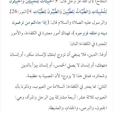
النكاح؛ لأن الله عز وجل قال:
الْخَبِيثَاتُ لِلْخَبِيثِينَ وَالْخَبِيثُونَ
لِلْخَبِيثَاتِ وَالطَّيِّبَاتُ لِلطَّيِّبِينَ وَالطَّيِّبُونَ لِلطَّيِّبَاتِ
[النور:26].
والرسول عليه الصلاة والسلام قال: (
إذا جاءكم من ترضون
دينه وخلقه فزوجوه
)، فهناك أمور معتبرة في الكفاءة، والأمور
المعتبرة في الكفاءة اثنان:
أولها: الدين، فلا ينبغي أن تزوج ابنتك لإنسان سكير، أو إنسان
متهتك، أو إنسان لا يصلي الخمس، أو إنسان يهزأ بالدين
وشعائره، فمثل هذا لا يزوج؛ لأن المصيبة به عظيمة.
الثاني: مما يعتبر في الكفاءة: السلامة من العيوب، وذكرنا بأن
العيوب ثلاثة عشر: أربعة مشتركة بين الرجل والمرأة، وهي:
الجنون، والبرص، والجذام، والعذيطة.