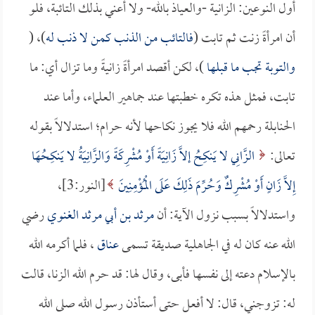
أول النوعين: الزانية -والعياذ بالله- ولا أعني بذلك التائبة، فلو
أن امرأةً زنت ثم تابت (
فالتائب من الذنب كمن لا ذنب له
)، (
والتوبة تجب ما قبلها
)، لكن أقصد امرأةً زانيةً وما تزال أي: ما
تابت، فمثل هذه تكره خطبتها عند جماهير العلماء، وأما عند
الحنابلة رحمهم الله فلا يجوز نكاحها لأنه حرام؛ استدلالاً بقوله
تعالى:
الزَّانِي لا يَنكِحُ إلاَّ زَانِيَةً أَوْ مُشْرِكَةً وَالزَّانِيَةُ لا يَنكِحُهَا
إِلاَّ زَانٍ أَوْ مُشْرِكٌ وَحُرِّمَ ذَلِكَ عَلَى الْمُؤْمِنِينَ
[النور:3]،
واستدلالاً بسبب نزول الآية: أن
مرثد بن أبي مرثد الغنوي
رضي
الله عنه كان له في الجاهلية صديقة تسمى
عناق
، فلما أكرمه الله
بالإسلام دعته إلى نفسها فأبى، وقال لها: قد حرم الله الزنا، قالت
له: تزوجني، قال: لا أفعل حتى أستأذن رسول الله صلى الله