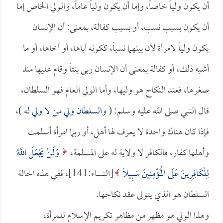
أن يكون ولياً خاصاً، وإما أن يكون ولياً عاماً، والولي الخاص إما
أن يكون بسبب نسب، أو بسبب كفالة، بمعنى: أن الإنسان
يكون ولياً لامرأة لأن بينهما نسباً، ككونه أباها، أو أخاها، أو ما
أشبه ذلك، أو كفالة بمعنى أن الإنسان ربى بنتاً وقام عليها منذ
صغرها، فعند النكاح هو وليها، وأما الولي العام فهو السلطان،
قال النبي صلى الله عليه وسلم: (
والسلطان ولي من لا ولي له
)،
فإذا كان هناك واحدة لا يعرف لها أهل، أو ربما امرأة أسلمت
وأهلها كفار، فالكافر لا ولاية له على المسلمة،
وَلَنْ يَجْعَلَ اللَّهُ
لِلْكَافِرِينَ عَلَى الْمُؤْمِنِينَ سَبِيلاً
[النساء:141]، ففي هذه الحالة
السلطان هو الذي يتولى عقد نكاحها.
وهذا الولي هو مظهر من مظاهر تكريم الإسلام للمرأة،