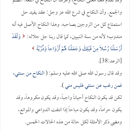
وقد تقدم معنا معنى النكاح، وعرفنا أن النكاح في اللغة: الضم
والجمع. وأن النكاح في شرع الله عز وجل: عقد يفيد حل
استمتاع كل من الزوجين بصاحبه. وهذا النكاح الأصل فيه أنه
مندوب؛ لأنه من سنة النبيين، كما قال ربنا جل جلاله:
وَلَقَدْ
أَرْسَلْنَا رُسُلاً مِنْ قَبْلِكَ وَجَعَلْنَا لَهُمْ أَزْوَاجاً وَذُرِّيَّةً
[الرعد:38].
وقد قال رسول الله صلى الله عليه وسلم: (
النكاح من سنتي،
فمن رغب عن سنتي فليس مني
).
لكن قد يكون النكاح أحياناً واجباً، وقد يكون مكروهاً، وقد
يكون حراماً، وقد يكون مباحاً إذا انتفت الدواعي والموانع،
ومضى ذكر الأمثلة لكل حالة من هذه الحالات الخمس.