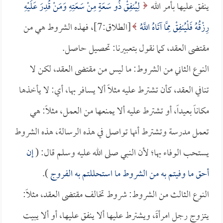
ينفق عليها بأمر الله
لِيُنفِقْ ذُو سَعَةٍ مِنْ سَعَتِهِ وَمَنْ قُدِرَ عَلَيْهِ
رِزْقُهُ فَلْيُنفِقْ مِمَّا آتَاهُ اللَّهُ
[الطلاق:7]، فهذه الشروط هي من
مقتضى العقد، كما نقول بتعبيرنا: تحصيل حاصل.
النوع الثاني من الشروط: ما ليس من مقتضى العقد، لكن لا
تنافي العقد، كأن تشترط عليه مثلاً ألا يسافر بها، أي: لا يأخذها
مكاناً بعيداً، أو تشترط عليه ألا يمنعها من العمل، مثلاً: هي
تعمل مدرسة وتشترط أنها تواصل في هذه الرسالة، هذه الشروط
يستحب الوفاء بها؛ لأن النبي صلى الله عليه وسلم قال: (
إن
أحق ما وفيتم به من الشروط ما استحللتم به الفروج
).
النوع الثالث من الشروط: شروط تخالف مقتضى العقد، مثلاً:
يتزوج رجل امرأةً، ويشترط عليها ألا ينفق عليها، أو ألا يبيت