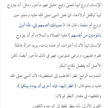
الإنسان تزوج ثيباً لمعنىً رفيع جليل فهو مأجور، مثل: أن يتزوج
ثيباً ليكفل أولادها، كما فعل النبي صلى الله عليه وسلم حين
تزوج
أم سلمة
، قال لها: (
صبيانك أضمهم إلي، فأنا أولى
بالمؤمنين من أنفسهم
) عليه الصلاة والسلام، أو أن يتزوج
الإنسان ثيباً لأن له أخوات، أو عنده بنات، يريد امرأةً عاقلةً
تقوم عليهن، وترعى شئونهن، فهو في ذلك مأجور أيضاً، لكن
الأصل أنه يفضل نكاح البكر.
المندوب الرابع: نظر الخاطب إلى المخطوبة؛ لأن النبي صلى الله
عليه وسلم قال: (
انظر إليها، فإنه أحرى أن يؤدم بينكما
)،
وللفقهاء في مقدار النظر قولان:
القول الأول: بأنه ينظر فقط إلى الوجه والكفين.