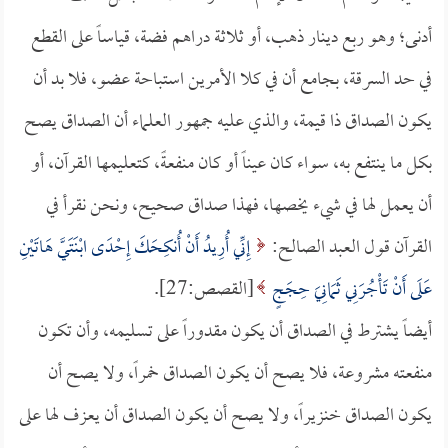
أدنى؛ وهو ربع دينار ذهب، أو ثلاثة دراهم فضة، قياساً على القطع
في حد السرقة، بجامع أن في كلا الأمرين استباحة عضو، فلا بد أن
يكون الصداق ذا قيمة، والذي عليه جمهور العلماء أن الصداق يصح
بكل ما ينتفع به، سواء كان عيناً أو كان منفعةً، كتعليمها القرآن، أو
أن يعمل لها في شيء يخصها، فهذا صداق صحيح، ونحن نقرأ في
القرآن قول العبد الصالح:
إِنِّي أُرِيدُ أَنْ أُنكِحَكَ إِحْدَى ابْنَتَيَّ هَاتَيْنِ
عَلَى أَنْ تَأْجُرَنِي ثَمَانِيَ حِجَجٍ
[القصص:27].
أيضاً يشترط في الصداق أن يكون مقدوراً على تسليمه، وأن تكون
منفعته مشروعة، فلا يصح أن يكون الصداق خمراً، ولا يصح أن
يكون الصداق خنزيراً، ولا يصح أن يكون الصداق أن يعزف لها على