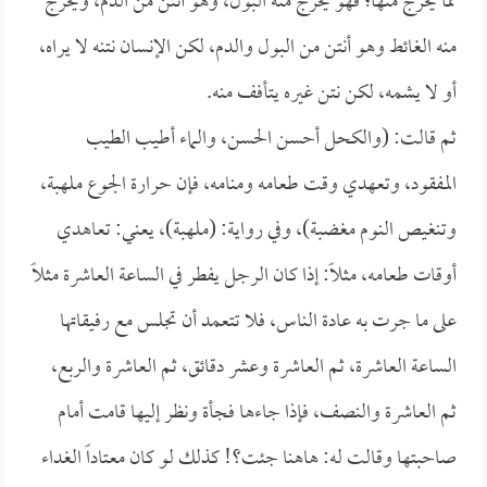
مما يخرج منها؛ فهو يخرج منه البول، وهو أنتن من الدم، ويخرج
منه الغائط وهو أنتن من البول والدم، لكن الإنسان نتنه لا يراه،
أو لا يشمه، لكن نتن غيره يتأفف منه.
ثم قالت: (والكحل أحسن الحسن، والماء أطيب الطيب
المفقود، وتعهدي وقت طعامه ومنامه، فإن حرارة الجوع ملهبة،
وتنغيص النوم مغضبة)، وفي رواية: (ملهبة)، يعني: تعاهدي
أوقات طعامه، مثلاً: إذا كان الرجل يفطر في الساعة العاشرة مثلاً
على ما جرت به عادة الناس، فلا تتعمد أن تجلس مع رفيقاتها
الساعة العاشرة، ثم العاشرة وعشر دقائق، ثم العاشرة والربع،
ثم العاشرة والنصف، فإذا جاءها فجأة ونظر إليها قامت أمام
صاحبتها وقالت له: هاهنا جئت؟! كذلك لو كان معتاداً الغداء