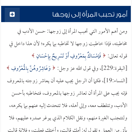
أمور تحبب المرأة إلى زوجها
ومن أهم الأمور التي تحبب المرأة إلى زوجها: حسن الأدب في
مخاطبته، فإذا خاطبت زوجها لا تخاطبه بما يكره؛ لأن هذا داخل في
قوله تعالى:
فَإمْسَاكٌ بِمَعْرُوفٍ أَوْ تَسْرِيحٌ بِإِحْسَانٍ
[البقرة:229]، وفي قول الله عز وجل:
وَعَاشِرُوهُنَّ بِالْمَعْرُوفِ
[النساء:19]، فكما أن الرجل يجب عليه أن يعاشر زوجته بالمعروف
فإنه يجب على المرأة أن تعاشر زوجها بالمعروف، فتخاطبه بأحسن
الأدب، وتتلطف معه، وإلى أهله، فلا تتحدث إليه عنهم بما يكرهه،
ولتتجنب الغيرة منهم، ونقل الكلام الذي يوغر صدره عليهم، فلا
يأتي من العمل وتقول له: أمك قالت، وأختك فعلت، وفلانة قالت