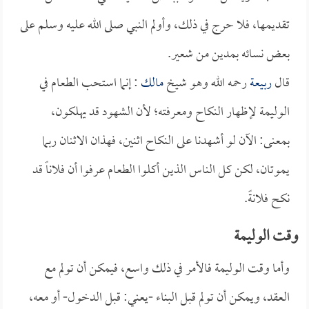
تقديمها، فلا حرج في ذلك، وأولم النبي صلى الله عليه وسلم على
بعض نسائه بمدين من شعير.
قال
ربيعة
رحمه الله وهو شيخ
مالك
: إنما استحب الطعام في
الوليمة لإظهار النكاح ومعرفته؛ لأن الشهود قد يهلكون،
بمعنى: الآن لو أشهدنا على النكاح اثنين، فهذان الاثنان ربما
يموتان، لكن كل الناس الذين أكلوا الطعام عرفوا أن فلاناً قد
نكح فلانةً.
وقت الوليمة
وأما وقت الوليمة فالأمر في ذلك واسع، فيمكن أن تولم مع
العقد، ويمكن أن تولم قبل البناء -يعني: قبل الدخول- أو معه،