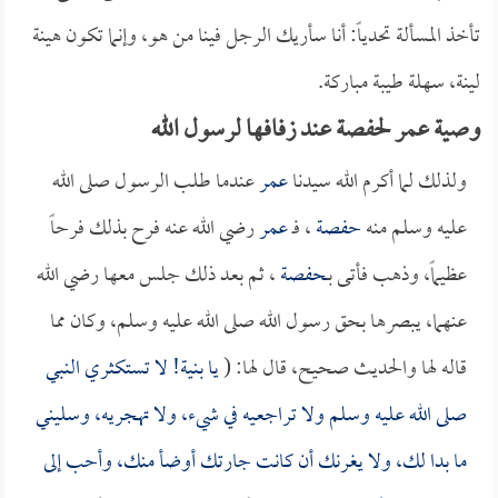
تأخذ المسألة تحدياً: أنا سأريك الرجل فينا من هو، وإنما تكون هينة
لينة، سهلة طيبة مباركة.
وصية عمر لحفصة عند زفافها لرسول الله
ولذلك لما أكرم الله سيدنا
عمر
عندما طلب الرسول صلى الله
عليه وسلم منه
حفصة
، فـ
عمر
رضي الله عنه فرح بذلك فرحاً
عظيماً، وذهب فأتى بـ
حفصة
، ثم بعد ذلك جلس معها رضي الله
عنهما، يبصرها بحق رسول الله صلى الله عليه وسلم، وكان مما
قاله لها والحديث صحيح، قال لها: (
يا بنية! لا تستكثري النبي
صلى الله عليه وسلم ولا تراجعيه في شيء، ولا تهجريه، وسليني
ما بدا لك، ولا يغرنك أن كانت جارتك أوضأ منك، وأحب إلى