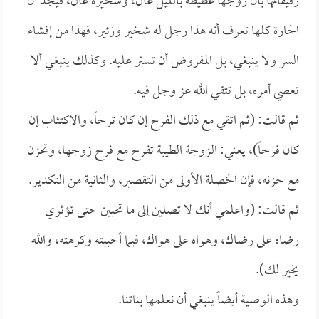
رفيقاتها بأن زوجها غطيطه بالليل عال، وشخيره عال، فيجد أن
الحارة كلها تعرف أنه هذا رجل له شخير وزئير، فهذا من إفشاء
السر ولا ينبغي، بل المفروض أن تستر عليه. وكذلك ينبغي ألا
تعصي أمره، بل تتقي الله عز وجل فيه.
ثم قالت: (ثم اتقي مع ذلك الفرح إن كان ترحاً، والاكتئاب إن
كان فرحاً)، يعني: الزوجة الطيبة تفرح مع فرح زوجها، وتحزن
مع حزنه، فإن الخصلة الأولى من التقصير، والثانية من التكدير.
ثم قالت: (واعلمي أنك لا تصلين إلى ما تحبين حتى تؤثري
رضاه على رضاك، وهواه على هواك، فيما أحببته وكرهته، والله
يخير لك).
وهذه الوصية أيضاً ينبغي أن نعلمها بناتنا.