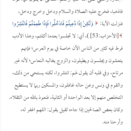
فاذهبا، فخرج عليه الصلاة والسلام ودخل وخرج ودخل،
فنزلت الآية:
وَلَكِنْ إِذَا دُعِيتُمْ فَادْخُلُوا فَإِذَا طَعِمْتُمْ فَانْتَشِرُوا
[الأحزاب:53] )، أي: لا تجلسوا بعدما أكلتم، وهذا الأدب
فرط فيه كثير من الناس الآن خاصة في يوم العرس؛ فإنهم
يتعشون ويجلسون ويطيلون، والزوج يغالبه النعاس؛ لأنه غير
مرتاح، وفي قلبه أن يقول لهم: انتشروا، لكنه يستحي من ذلك،
والقوم في ونس وعن حاله غافلون، والمسكين ربما لا يستطيع
التخلص منهم إلا بعد الواحدة أو الثانية، فنعوذ بالله من الثقلاء.
وكان بعض الصالحين إذا جاءه ثقيل يقول: اللهم اغفر له،
وأرحنا منه.