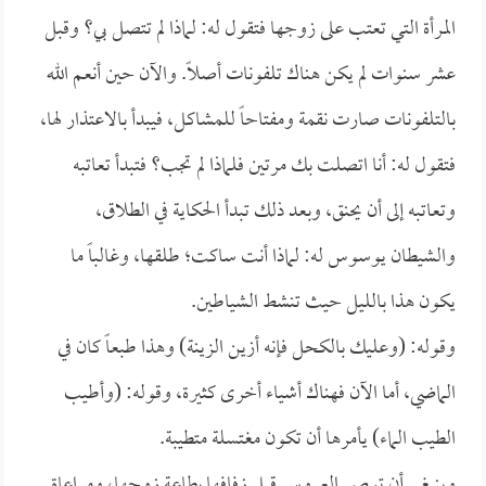
المرأة التي تعتب على زوجها فتقول له: لماذا لم تتصل بي؟ وقبل
عشر سنوات لم يكن هناك تلفونات أصلاً. والآن حين أنعم الله
بالتلفونات صارت نقمة ومفتاحاً للمشاكل، فيبدأ بالاعتذار لها،
فتقول له: أنا اتصلت بك مرتين فلماذا لم تجب؟ فتبدأ تعاتبه
وتعاتبه إلى أن يحنق، وبعد ذلك تبدأ الحكاية في الطلاق،
والشيطان يوسوس له: لماذا أنت ساكت؛ طلقها، وغالباً ما
يكون هذا بالليل حيث تنشط الشياطين.
وقوله: (وعليك بالكحل فإنه أزين الزينة) وهذا طبعاً كان في
الماضي، أما الآن فهناك أشياء أخرى كثيرة، وقوله: (وأطيب
الطيب الماء) يأمرها أن تكون مغتسلة متطيبة.
وينبغي أن توصى العروس قبل زفافها بطاعة زوجها، ومراعاة