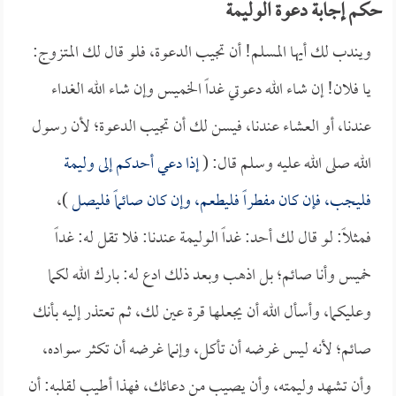
حكم إجابة دعوة الوليمة
ويندب لك أيها المسلم! أن تجيب الدعوة، فلو قال لك المتزوج:
يا فلان! إن شاء الله دعوتي غداً الخميس وإن شاء الله الغداء
عندنا، أو العشاء عندنا، فيسن لك أن تجيب الدعوة؛ لأن رسول
الله صلى الله عليه وسلم قال: (
إذا دعي أحدكم إلى وليمة
فليجب، فإن كان مفطراً فليطعم، وإن كان صائماً فليصل
)،
فمثلاً: لو قال لك أحد: غداً الوليمة عندنا: فلا تقل له: غداً
خميس وأنا صائم؛ بل اذهب وبعد ذلك ادع له: بارك الله لكما
وعليكما، وأسأل الله أن يجعلها قرة عين لك، ثم تعتذر إليه بأنك
صائم؛ لأنه ليس غرضه أن تأكل، وإنما غرضه أن تكثر سواده،
وأن تشهد وليمته، وأن يصيب من دعائك، فهذا أطيب لقلبه: أن