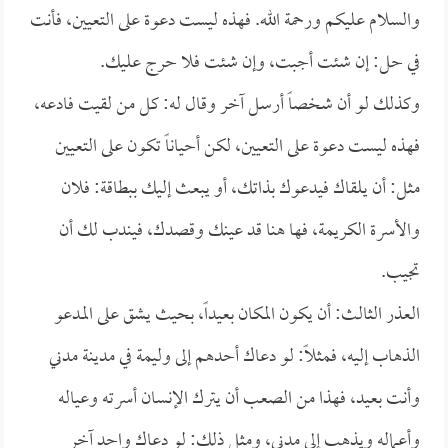
والسلام عليكم ورحمة الله. فهذه ليست دعوة على التعيين، فأنت
في حل: إن شئت أجبت، وإن شئت فلا حرج عليك.
وكذلك لو أن شخصاً أرسل آخر وقال له: كل من لقيت فادعه،
فهذه ليست دعوة على التعيين، لكن أحياناً تكون على التعيين
مثل: أن يلقاك فيدعوك بذاتك، أو يبعث إليك ببطاقة: فلان
والأسرة الكريمة، فها هنا قد عينك وقصدك، فيندب لك أن
تجيب.
العذر الثالث: أن يكون المكان بعيداً، بحيث يشق على المدعو
الذهاب إليه، فمثلاً: لو دعاك أحدهم إلى وليمة في مدينة مدني
وأنت بعيد، فهذا من الصعب أن يترك الإنسان أسرته وعياله
وأعماله ويذهب إلى مدني، ومثل ذلك: لو دعاك واحد آخر