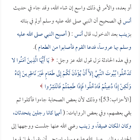
أو بعده، والأمر في ذلك واسع إن شاء الله، وقد جاء في حديث
أنس
في الصحيح أن النبي صلى الله عليه وسلم أولم في بنائه
بـ
زينب
بعد الدخول، قال
أنس
: (
أصبح النبي صلى الله عليه
وسلم بها عروساً، فدعا القوم فأصابوا من الطعام
).
وفي هذه الحادثة نزل قول الله عز وجل:
يَا أَيُّهَا الَّذِينَ آمَنُوا لا
تَدْخُلُوا بُيُوتَ النَّبِيِّ إِلاَّ أَنْ يُؤْذَنَ لَكُمْ إِلَى طَعَامٍ غَيْرَ نَاظِرِينَ إِنَاهُ
وَلَكِنْ إِذَا دُعِيتُمْ فَادْخُلُوا فَإِذَا طَعِمْتُمْ فَانْتَشِرُوا
[الأحزاب:53]؛ وذلك لأن بعض الصحابة جاءوا فأكلوا ثم
بقي بعضهم، وفي بعض الروايات: (
أنهما كانا رجلين يتحدثان،
وكان المكان ضيقاً، و
زينب
رضي الله عنها جلست ووجهها إلى
الجدار، والنبي صلى الله عليه وسلم استحى أن يقول لهما: قوما