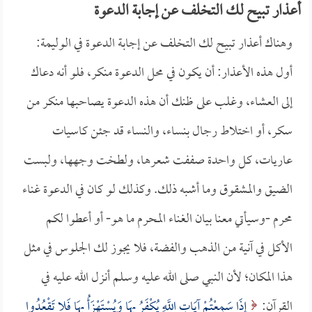
أعذار تبيح لك التخلف عن إجابة الدعوة
وهناك أعذار تبيح لك التخلف عن إجابة الدعوة في الوليمة:
أول هذه الأعذار: أن يكون في محل الدعوة منكر، فلو أنه دعاك
إلى العشاء، وغلب على ظنك أن هذه الدعوة يصاحبها منكر من
سكر، أو اختلاط رجال بنساء، والنساء قد جئن كاسيات
عاريات، كل واحدة صففت شعرها، ولطخت وجهها، ولبست
الضيق والمشقوق وما أشبه ذلك. وكذلك لو كان في الدعوة غناء
محرم -وسيأتي معنا بيان الغناء المحرم ما هو- أو أعطوا لكم
الأكل في آنية من الذهب والفضة، فلا يجوز لك الجلوس في مثل
هذا المكان؛ لأن النبي صلى الله عليه وسلم أنزل الله عليه في
القرآن:
إِذَا سَمِعْتُمْ آيَاتِ اللَّهِ يُكْفَرُ بِهَا وَيُسْتَهْزَأُ بِهَا فَلا تَقْعُدُوا