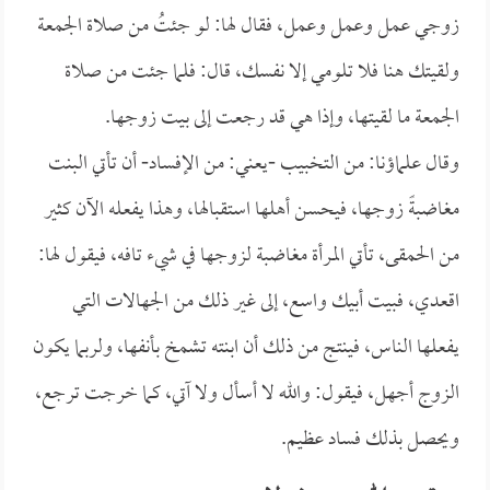
زوجي عمل وعمل وعمل، فقال لها: لو جئتُ من صلاة الجمعة
ولقيتك هنا فلا تلومي إلا نفسك، قال: فلما جئت من صلاة
الجمعة ما لقيتها، وإذا هي قد رجعت إلى بيت زوجها.
وقال علماؤنا: من التخبيب -يعني: من الإفساد- أن تأتي البنت
مغاضبةً زوجها، فيحسن أهلها استقبالها، وهذا يفعله الآن كثير
من الحمقى، تأتي المرأة مغاضبة لزوجها في شيء تافه، فيقول لها:
اقعدي، فبيت أبيك واسع، إلى غير ذلك من الجهالات التي
يفعلها الناس، فينتج من ذلك أن ابنته تشمخ بأنفها، ولربما يكون
الزوج أجهل، فيقول: والله لا أسأل ولا آتي، كما خرجت ترجع،
ويحصل بذلك فساد عظيم.