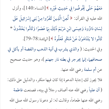
مَعَهُمْ حَتَّى يَخُوضُوا فِي حَدِيثٍ غَيْرِهِ
[النساء:140]، وأنزل
الله عليه في القرآن:
لُعِنَ الَّذِينَ كَفَرُوا مِنْ بَنِي إِسْرَائِيلَ عَلَى
لِسَانِ دَاوُودَ وَعِيسَى ابْنِ مَرْيَمَ ذَلِكَ بِمَا عَصَوْا وَكَانُوا يَعْتَدُونَ
*
كَانُوا لا يَتَنَاهَوْنَ عَنْ مُنكَرٍ فَعَلُوهُ
[المائدة:78-79].
وفي الحديث: (
والذي يشرب في آنية الذهب والفضة أو يأكل في
صحافهما، إنما يجرجر في بطنه نار جهنم
)، وهو حديث صحيح
عن
أم سلمة
رضي الله عنها.
فلا يجوز لك إجابة الدعوة إذا كان فيها منكر، والدليل على ذلك:
(
أن
علياً
رضي الله عنه أضاف رجلاً في بيته، فصنعت
فاطمة
رضي الله عنها طعاماً، وقالت له: لو دعونا رسول الله صلى الله