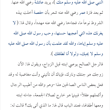
النبي صلى الله عليه وسلم منك
)، يريد
عائشة
رضي الله عنها.
ثم بعد فترة
عمر
رضي الله عنه شعر بأن
حفصة
أخلت بهذه
الشروط نوعاً ما، فجاءها رضي الله عنه مهدداً، وقال لها: (
لا
يغرنك هذه التي أعجبها حسنها، وحب رسول الله صلى الله
عليه وسلم إياها، والله لقد علمت بأن رسول الله صلى الله عليه
وسلم لا يحبك، ولولا أنا لطلقك
).
فالرجل الصالح يوصي ابنته قبل الزواج، ويقول لها: الآن
زوجك هو جنتك ونارك، فإياك أن تأتيني وأنت مغاضبة له وقد
فعل بعض الناس الصالحين هذا -وهو والله من أطيب الرجال
وأكملهم عقلاً- فبينما هو خارج لصلاة الجمعة، جاءته ابنته
ومعها أطفالها، فعند الباب قال لها: ما الذي أتى بك؟ قالت له: