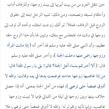
حين تنقل العروس من بيت أبويها إلى بيت زوجها، وللزفاف آداب
وأحكام تسبقه وتصحبه، ومن ذلك: تنبيه الرجل ابنته إلى حقوق
الزوج قبل الزفاف، فمثلاً: لو أنك زوجت ابنتك، وحُدد أن تزف إلى
زوجها في وقت ما، فتجلس مع بنتك، وتبين لها بأن هذا الزوج حقه
عظيم، وأن النبي صلى الله عليه وسلم قد أخبر أنه (
إذا ماتت المرأة
وزوجها راض عنها دخلت الجنة
)، وأخبر صلى الله عليه وسلم
قال: (
ألا أخبركم بنساء أهل الجنة؟ قالوا: بلى يا رسول الله! قال:
من إذا غاضبها زوجها جاءت فوضعت يدها في يده وقالت: والله لا
أذوق غمضاً حتى ترضى
)، فهذه من أهل الجنة بمعنى: أنه إذا حصل
خلاف بينها وبين زوجها في ليلة من الليالي فإنها لا تبيت وزوجها
غاضب، وإنما تأتيه وتقول له: والله لا أذوق غمضاً حتى ترضى، فلا