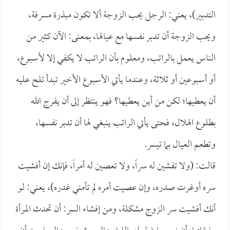
التدبير)، يعني: الرجل يحب الزوجة ألا تكون مبذرة مسرفة،
ويحب الزوجة أن تدبر نفسها مع عيالها، بمعنى: الآن كثير من
الناس يعمل بالراتب، ومعلوم بأن الراتب لا يكفي إلا لأسبوع،
أو أسبوعين أو ثلاثة، وعندما يأتي الأسبوع الأخير تبدأ تلح عليه
أن يعطيها؛ لكن من أين يعطيها؟ فهو ينتظر إلى أن يفرج الله
بطلوع الهلال، فحتى يأتي الراتب ينبغي لها أن تدبر نفسها،
وتطعم العيال بما تيسر.
قالت: (ولا تفشين له سراً، ولا تعصين له أمراً، فإنك إن أفشيت
سره أوغرت صدره، وإن عصيت أمره لم تأمني غدره)، يعني: لو
أنك أفشيت سر الزوج مشكلة، ومن إفشاء السر: أن تحدث المرأة