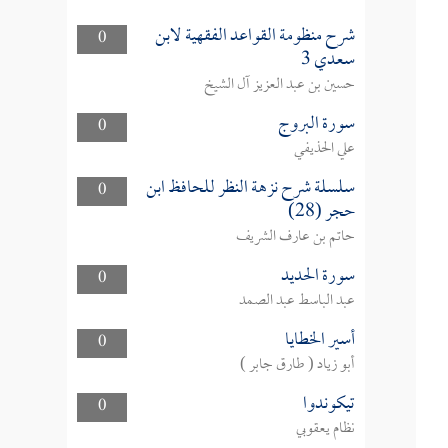
شرح منظومة القواعد الفقهية لابن
0
سعدي 3
حسين بن عبد العزيز آل الشيخ
سورة البروج
0
علي الحذيفي
سلسلة شرح نزهة النظر للحافظ ابن
0
حجر (28)
حاتم بن عارف الشريف
سورة الحديد
0
عبد الباسط عبد الصمد
أسير الخطايا
0
أبو زياد ( طارق جابر )
تيكوندوا
0
نظام يعقوبي