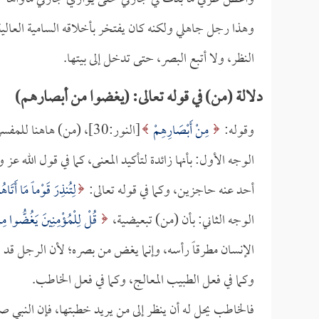
وهذا رجل جاهلي ولكنه كان يفتخر بأخلاقه السامية العالي
النظر، ولا أتبع البصر، حتى تدخل إلى بيتها.
دلالة (من) في قوله تعالى: (يغضوا من أبصارهم)
وقوله:
مِنْ أَبْصَارِهِمْ
[النور:30]، (من) هاهنا للمفسرين فيها وجهان:
الوجه الأول: بأنها زائدة لتأكيد المعنى، كما في قول الله عز
أحد عنه حاجزين، وكما في قوله تعالى:
لِتُنذِرَ قَوْماً مَا أَتَاه
الوجه الثاني: بأن (من) تبعيضية،
قُلْ لِلْمُؤْمِنِينَ يَغُضُّوا مِ
الإنسان مطرقاً رأسه، وإنما يغض من بصره؛ لأن الرجل قد يحت
وكما في فعل الطبيب المعالج، وكما في فعل الخاطب.
فالخاطب يحل له أن ينظر إلى من يريد خطبتها، فإن النبي صل