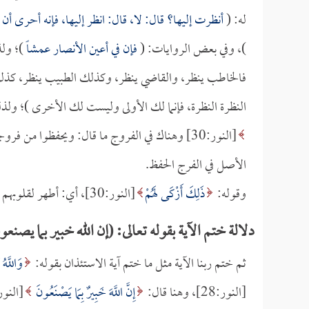
له: (
أنظرت إليها؟ قال: لا، قال: انظر إليها، فإنه أحرى أن 
)، وفي بعض الروايات: (
فإن في أعين الأنصار عمشاً
)؛ ولذ
فالخاطب ينظر، والقاضي ينظر، وكذلك الطبيب ينظر، كذلك ا
النظرة النظرة، فإنما لك الأولى وليست لك الأخرى )؛ ولذ
[النور:30] وهناك في الفروج ما قال: ويحفظوا من فروجهم، وإنما قال:
الأصل في الفرج الحفظ.
وقوله:
ذَلِكَ أَزْكَى لَهُمْ
[النور:30]، أي: أطهر لقلوبهم وأبقى لدينهم.
دلالة ختم الآية بقوله تعالى: (إن الله خبير بما يصنعو
ثم ختم ربنا الآية مثل ما ختم آية الاستئذان بقوله:
وَاللَّهُ
[النور:28]، وهنا قال:
إِنَّ اللَّهَ خَبِيرٌ بِمَا يَصْنَعُونَ