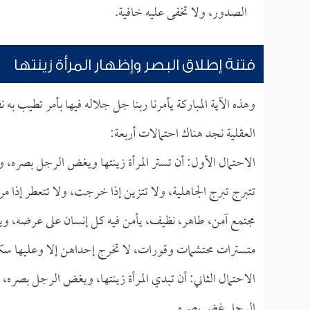
الصدور، ولا تخفى عليه خافية.
فتنة إطلاق البصر وإظهار المرأة زينتها
وهذه الآية المباركة يأمرنا ربنا جل جلاله فيها بأمر تطيب ب
العقلية نجد هناك احتمالات أربعة:
الاحتمال الأول: أن تستر المرأة زينتها ويغض الرجل بصره، وهذ
تتبرج تبرج الجاهلية، ولا تتزين إذا خرجت، ولا تتعطر إذا
مجتمع آمن، طاهر، نظيف، يأمن فيه كل إنسان على عرضه، ويط
متسترات محتشمات وقورات، لا تخرج إحداهن إلا وعليها سكين
الاحتمال الثاني: أن تبدي المرأة زينتها، ويغض الرجل بصره،
الرجل غض بصره.