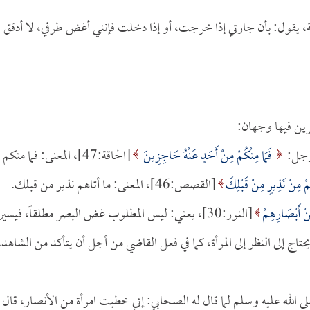
ة، يقول: بأن جارتي إذا خرجت، أو إذا دخلت فإنني أغض طرفي، لا أدقق
 وجل:
فَمَا مِنْكُمْ مِنْ أَحَدٍ عَنْهُ حَاجِزِينَ
[الحاقة:47]، المعنى: فما منكم
ُمْ مِنْ نَذِيرٍ مِنْ قَبْلِكَ
[القصص:46]، المعنى: ما أتاهم نذير من قبلك.
نْ أَبْصَارِهِمْ
[النور:30]، يعني: ليس المطلوب غض البصر مطلقاً، فيسير
اج إلى النظر إلى المرأة، كما في فعل القاضي من أجل أن يتأكد من الشاهد،
ى الله عليه وسلم لما قال له الصحابي: إني خطبت امرأة من الأنصار، قال