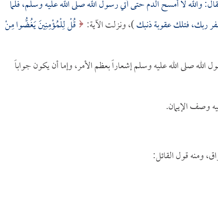
ل: والله لا أمسح الدم حتى آتي رسول الله صلى الله عليه وسلم، فلما
غفر ربك، فتلك عقوبة ذنبك
)، ونزلت الآية:
قُلْ لِلْمُؤْمِنِينَ يَغُضُّوا مِنْ
ول الله صلى الله عليه وسلم إشعاراً بعظم الأمر، وإما أن يكون جواباً