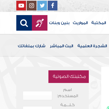
المكتبة
المواريث
بنين وبنات
الشجرة العلمية
البث المباشر
شارك بملفاتك
مكتبتك الصوتية
اسم
المستخدم:
كـلـــمـة