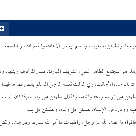
ه نفوسنا، وتطمئن به قلوبنا، ونسلم فيه من الآهات والحسرات، وبالقسمة
ا هو المجتمع الطاهر النقي، الشريف المبارك، تستر المرأة فيه زينتها، ول
 مرت بالرجال الأجانب، وفي الوقت نفسه الرجل المسلم يغض بصره، فهذا
مئن على زوجه وابنته وأخته، وكذلك يطمئن على ولده، فإذا كان النساء
ة ووقار، فإن الإنسان يطمئن على ولده، ويطمئن على بنته.
 فالمرأة ما اتقت الله عز وجل، وأظهرت ما أمر الله بستره، وتبرجت، ولكن