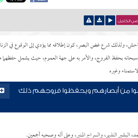
نصي الكامل
فواحش، ولذلك شرع غض البصر، كون إطلاقه مما يؤدي إلى الوقوع في الزنا،
 الله سبحانه بحفظ الفروج، والأمر به على جهة العموم، حيث يشمل حفظهما 
استمناء وغيره
ضوا من أبصارهم ويحفظوا فروجهم ذلك
د، البشير النذير، والسراج المنير، وعلى آله وصحبه أجمعين.