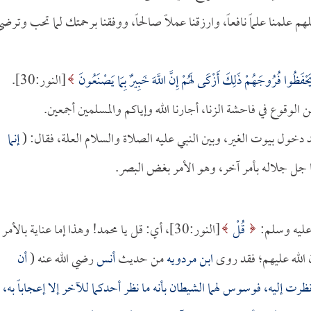
هم علمنا علماً نافعاً، وارزقنا عملاً صالحاً، ووفقنا برحمتك لما تحب وترض
ْفَظُوا فُرُوجَهُمْ ذَلِكَ أَزْكَى لَهُمْ إِنَّ اللَّهَ خَبِيرٌ بِمَا يَصْنَعُونَ
[النور:30].
ن الوقوع في فاحشة الزنا، أجارنا الله وإياكم والمسلمين أجمعين.
خول بيوت الغير، وبين النبي عليه الصلاة والسلام العلة، فقال: (
إنما
نا جل جلاله بأمر آخر، وهو الأمر بغض البصر.
 عليه وسلم:
قُلْ
[النور:30]، أي: قل يا محمد! وهذا إما عناية بالأمر
 الله عليهم؛ فقد روى
ابن مردويه
من حديث
أنس
رضي الله عنه (
أن
ظرت إليه، فوسوس لهما الشيطان بأنه ما نظر أحدكما للآخر إلا إعجاباً به،