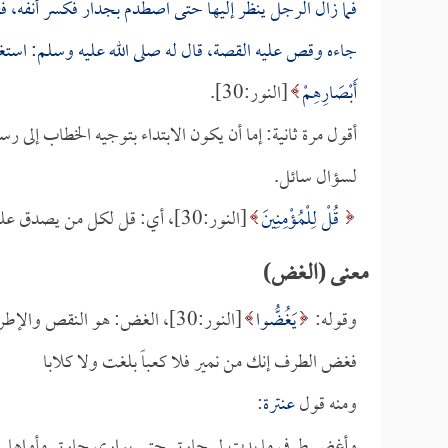
فما زال الرجل ينظر إليها حتى اصطدم بجدار فكسر أنفه، فقا
جاءه وقص عليه القصة، قال له صلى الله عليه وسلم: است
أَبْصَارِهِمْ
[النور:30].
أقول مرة ثانية: إما أن يكون الابتداء بتوجيه الخطاب إلى رس
لسؤال سائل.
قُلْ لِلْمُؤْمِنِينَ
[النور:30]، أي: قل لكل من يصدق عليه وصف الإيمان.
معنى (الغض)
وقوله:
يَغُضُّوا
[النور:30]، الغض: هو النقص والإطراق، ومنه قول القائل:
فغض الطرف إنك من نمير فلا كعباً بلغت ولا كلابا
ومنه قول
عنترة
:
وأغض طرفي ما بدت لي جارتي حتى يواري جارتي مأواها