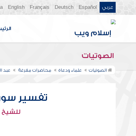
عربي
Español
Deutsch
Français
English
ia
الرئي
الصوتيات
الصوتيات
علماء ودعاة
محاضرات مفرغة
عبد 
تفسير سورة ال
للشيخ :