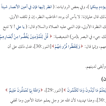
يؤدم بينكما
)، وفي بعض الروايات: (
انظر إليها فإن في أعين الأنصار شيئاً
لك قال علماؤنا: لا بأس أن يردد الخاطب النظر، إن لم تكف الأولى.
لنظرة الأولى، فإن النبي عليه الصلاة والسلام قال: (
يا
علي
! لا تتبع
لك جيء في البصر بـ(من) التبعيضية:
قُلْ لِلْمُؤْمِنِينَ يَغُضُّوا مِنْ أَبْصَارِهِمْ
وَيَحْفَظُوا فُرُوجَهُمْ
[النور:30]، فدل ذلك على أن
ن)
 يَعْلَمُ مَا تُبْدُونَ وَمَا تَكْتُمُونَ
[النور:29]،
وَاللَّهُ بِمَا تَعْمَلُونَ عَلِيمٌ
[النور:30]، وهذا تهديد؛ لأن الله عز وجل يعلم خائنة الأعين وما تخفي