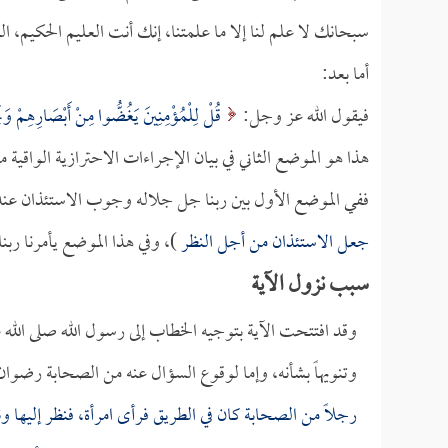
سبحانك لا علم لنا إلا ما علمتنا، إنك أنت العليم الحكيم، الل
أما بعد:
فيقول الله عز وجل:
قُلْ لِلْمُؤْمِنِينَ يَغُضُّوا مِنْ أَبْصَارِهِمْ وَيَح
هذا هو الموضع الثاني في بيان الإجراءات الاحترازية الواقية م
ففي الموضع الأول بين ربنا جل جلاله وجوب الاستئذان عند د
جعل الاستئذان من أجل النظر
)، وفي هذا الموضع يأمرنا رب
سبب نزول الآية
وقد افتتحت الآية بتوجيه الخطاب إلى رسول الله صلى الله
وتنويهاً بشأنه، وإما لوقوع السؤال عنه من الصحابة رضوان
رجلاً من الصحابة كان في الطريق فرأى امرأة، فنظر إليها ون