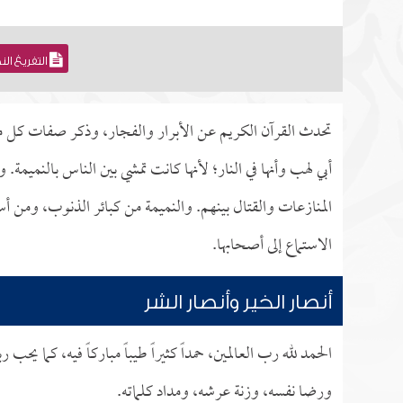
التفريغ ال
تحدث القرآن الكريم عن الأبرار والفجار، وذكر صفات كل منه
أبي لهب وأنها في النار؛ لأنها كانت تمشي بين الناس بالنميمة
المنازعات والقتال بينهم. والنميمة من كبائر الذنوب، ومن 
الاستماع إلى أصحابها.
أنصار الخير وأنصار الشر
الحمد لله رب العالمين، حمداً كثيراً طيباً مباركاً فيه، كما 
ورضا نفسه، وزنة عرشه، ومداد كلماته.