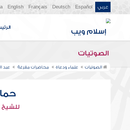
عربي
Español
Deutsch
Français
English
ia
الرئي
الصوتيات
الصوتيات
علماء ودعاة
محاضرات مفرغة
عبد 
حما
للشيخ :