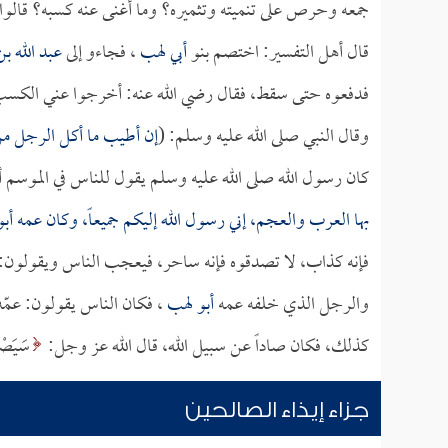
جمعه وحرص على تنميته وتثميره؟ وما أغنى عنه كسبه؟ قالوا:
قال أهل التفسير: اختصم بنو
أبي لهب
، فجاءو إلى
عبد الله ب
فدفعوه حتى سقط، فقال رضي الله عنه: أخرجوا عني الكسب
وقال النبي صلى الله عليه وسلم: (
إن أطيب ما أكل الرجل من
كان رسول الله صلى الله عليه وسلم يقول للناس في الموسم 
بها العرب والعجم، إني رسول الله إليكم جميعاً، وكان عمه
أب
فإنه كذاب، لا تصدقوه فإنه ساحر، فيعجب الناس ويقولون: من
والرجل الذي خلفه عمه
أبو لهب
، فكان الناس يقولون: عمّه 
كذلك، فكان صاداً عن سبيل الله، قال الله عز وجل:
سَيَصْل
جزاء إيذاء الصالحين