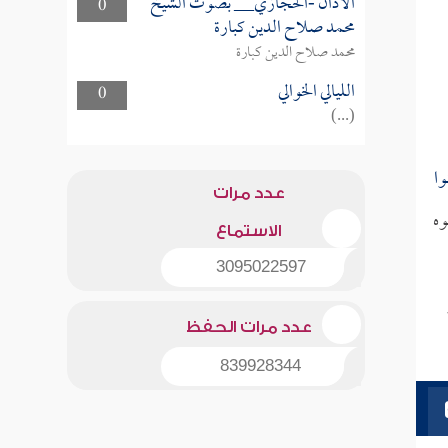
الأذان -الحجازي__ بصوت الشيخ
0
محمد صلاح الدين كبارة
محمد صلاح الدين كبارة
الليالي الخوالي
0
(...)
وا
عدد مرات
وه
الاستماع
3095022597
عدد مرات الحفظ
839928344