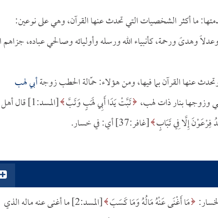
قدمتها: ما أكثر الشخصيات التي تحدث عنها القرآن، وهي على نوعين:
لاً وهدىً ورحمة، كأنبياء الله ورسله وأوليائه وصالحي عباده، جزاهم ال
حدث عنها القرآن بما فيها، ومن هؤلاء: حمّالة الحطب زوجة
أبي لهب
هي وزوجها بنار ذات لهب،
تَبَّتْ يَدَا أَبِي لَهَبٍ وَتَبَّ
[المسد:1] قال أهل
دُ فِرْعَوْنَ إِلَّا فِي تَبَابٍ
[غافر:37] أي: في خسار.
لخسار:
مَا أَغْنَى عَنْهُ مَالُهُ وَمَا كَسَبَ
[المسد:2] ما أغنى عنه ماله الذي