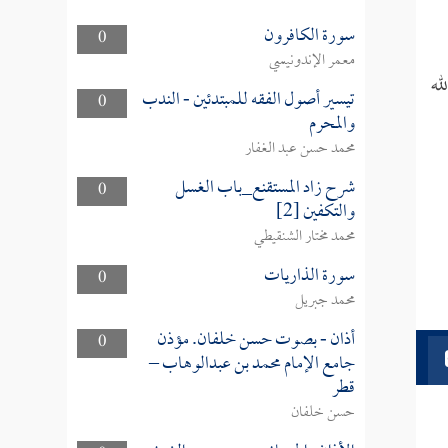
سورة الكافرون
0
معمر الإندونيسي
له
تيسير أصول الفقه للمبتدئين - الندب
0
والمحرم
محمد حسن عبد الغفار
شرح زاد المستقنع_باب الغسل
0
والتكفين [2]
محمد مختار الشنقيطي
سورة الذاريات
0
محمد جبريل
أذان - بصوت حسن خلفان. مؤذن
0
جامع الإمام محمد بن عبدالوهاب –
قطر
حسن خلفان