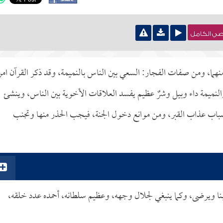
نصي الكامل
ما، ومن صفات الفجار: السعي بين الناس بالنميمة، وقد ذكر القرآن امر
. والنميمة داء وبيل وشرٌ عظيم يفسد العلاقات الأخوية بين الناس، وينشئ
أسباب عذاب القبر، ومن موانع دخول الجنة، فيجب الحذر منها وتجنب
يحب ربنا ويرضى، وكما ينبغي لجلال وجهه، وعظيم سلطانه، أحمده عدد خلقه،