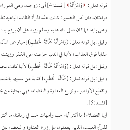
قوله تعالى:
وَامْرَأَتُهُ
[المسد:4] أي: زوجته، وهي العوراء
قراءتان، قال أهل التفسير: كانت هذه المرأة الظالمة الباغية
وعلى بابه، فما كان صلى الله عليه وسلم يزيد على أن يرفع يده
وقيل: بل قوله تعالى: (
وَامْرَأَتُهُ حَمَّالَةَ الْحَطَبِ) إخبار
عذاباً فوق العذاب؛ لأنها في الدنيا حرَّضته على الكفر وزينت 
وقيل: بل قوله تعالى: (
وَامْرَأَتُهُ حَمَّالَةَ الْحَطَبِ) لأنها
وقيل: بل قوله تعالى: (
حَمَّالَةَ الْحَطَبِ) كناية عن سعيها 
وتقطع الأواصر، وتزرع العداوة والبغضاء، فهي بمثابة من يحم
[المسد:5].
أيها الفضلاء! ما أكثر آباء لهب وأمهات لهب في زماننا، ما أكثر
للبرآءِ العيب، الذين يعملون على زرع العداوة والبغضاء بين الم