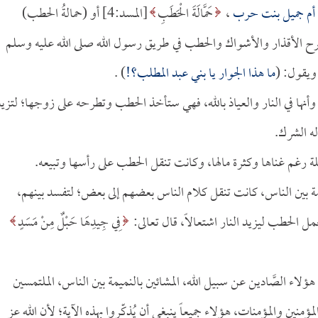
أم جميل بنت حرب
،
حَمَّالَةَ الْحَطَبِ
[المسد:4] أو (حمالةُ الحطب)
 تطرح الأقذار والأشواك والحطب في طريق رسول الله صلى الله عليه وسلم
 ويقول: (
ما هذا الجوار يا بني عبد المطلب؟!
) .
 عن المآل وأنها في النار والعياذ بالله، فهي ستأخذ الحطب وتطرحه على زوجها؛ لتزي
له الشرك.
 كانت بخيلة رغم غناها وكثرة مالها، وكانت تنقل الحطب على رأسها وتبيعه.
بالنميمة بين الناس، كانت تنقل كلام الناس بعضهم إلى بعض؛ لتفسد بينهم،
ل الحطب ليزيد النار اشتعالاً، قال تعالى:
فِي جِيدِهَا حَبْلٌ مِنْ مَسَدٍ
 هؤلاء الصَّادين عن سبيل الله، المشائين بالنميمة بين الناس، الملتمسين
ؤمنين والمؤمنات، هؤلاء جميعاً ينبغي أن يُذكّروا بهذه الآية؛ لأن الله عز