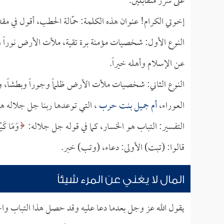
على سرر متقابلين.
إخوتي الكرام! عنوان هذه الكلمة: حمّالة الحطب، أقول في م
النوع الأول: شخصيات مؤمنة برة تقية، ملأت الأرض نوراً وعد
عن الإسلام وأهله خيراً.
النوع الثاني: شخصيات ملأت الأرض ظلماً وجوراً وبطشاً، وت
العوراء،
أم جميل بنت حرب
، التي توعدها ربنا جل جلاله 
التفسير: التباب هو الخسار، كما في قوله جل جلاله:
وَمَا كَيْ
قالوا: (تبت) الأولى: دعاء، (وتب) خبر.
المال لا يغني عن المرء شيئاً
يقول الله عز وجل بعدما دعا عليه وقد حصل هذا التباب وا