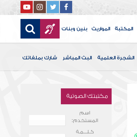
المكتبة
المواريث
بنين وبنات
الشجرة العلمية
البث المباشر
شارك بملفاتك
مكتبتك الصوتية
اسم
المستخدم:
كـلـــمـة