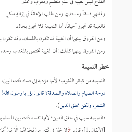
القدح ليس بغيبة في ستةٍ متظلمٍ ومعرفٍ ومحذر
ولمظهرٍ فسقاً ومستفتٍ ومن طلب الإعانةَ في إزالةِ منكرِ
فالغيبة قد تجوز أحياناً، أما النميمة فلا تجوز بحال.
ومن الفروق بينهما أن الغيبة قد تكون باللسان، وقد تكون ب
ومن الفروق بينهما كذلك: أن الغيبة تختص بالمغتاب وحده ال
خطر النميمة
النميمة من كبائر الذنوب؛ لأنها مؤدية إلى فساد ذات البين،
درجة الصيام والصلاة والصدقة؟ قالوا: بلى يا رسول الله! ق
الشعر، ولكن تحلق الدين
).
فالنميمة سبب في حلق الدين؛ لأنها تفسد ذات بين المسلمي
[الأنفال:1]وقال:
لا خَيْرَ فِي كَثِيرٍ مِنْ نَجْوَاهُمْ إِلَّا مَنْ أَمَ