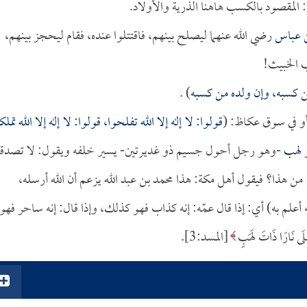
 المقصود بالكسب هاهنا الذرية والأولاد.
ن عباس
رضي الله عنهما ليصلح بينهم، فاقتتلوا عنده، فقام ليحجز بينهم،
 الخبيث!
 كسبه، وإن ولده من كسبه
) .
أو في سوق عكاظ: (
قولوا: لا إله إلا الله تفلحوا، قولوا: لا إله إلا الله تملك
و لهب
-وهو رجل أحول جسيم ذو غديرتين- يسير خلفه ويقول: لا تصدق
 هذا؟ فيقول أهل مكة: هذا محمد بن عبد الله يزعم أن الله أرسله،
أعلم به) أي: إذا قال عمّه: إنه كذاب فهو كذلك، وإذا قال: إنه ساحر فهو
َى نَارًا ذَاتَ لَهَبٍ
[المسد:3].