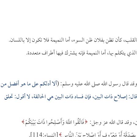
القلب، كأن تظن بفلان ظن السوء، أما النميمة فلا تكون إلا باللسان.
ذي يتكلم بها، أما النميمة فإنه يشترك فيها أطراف متعددة.
 وقد قال رسول الله صلى الله عليه وسلم: (
ألا أدلكم على ما هو أفضل من
ال: إصلاح ذات البين، فإن فساد ذات البين هي الحالقة، لا أقول: تحلق
ن، وقد قال الله عز وجل:
فَاتَّقُوا اللَّهَ وَأَصْلِحُوا ذَاتَ بَيْنِكُمْ
رَ بِصَدَقَةٍ أَوْ مَعْرُوفٍ أَوْ إِصْلاحٍ بَيْنَ النَّاسِ
[النساء:114].