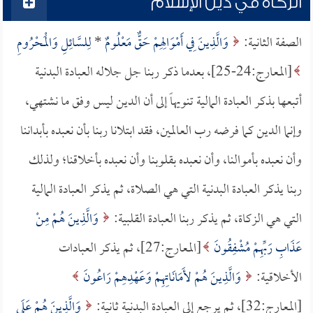
الزكاة في دين الإسلام
الصفة الثانية:
وَالَّذِينَ فِي أَمْوَالِهِمْ حَقٌّ مَعْلُومٌ
*
لِلسَّائِلِ وَالْمَحْرُومِ
[المعارج:24-25]، بعدما ذكر ربنا جل جلاله العبادة البدنية
أتبعها بذكر العبادة المالية تنويهاً إلى أن الدين ليس وفق ما نشتهي،
وإنما الدين كما فرضه رب العالمين، فقد ابتلانا ربنا بأن نعبده بأبداننا
وأن نعبده بأموالنا، وأن نعبده بقلوبنا وأن نعبده بأخلاقنا؛ ولذلك
ربنا يذكر العبادة البدنية التي هي الصلاة، ثم يذكر العبادة المالية
التي هي الزكاة، ثم يذكر ربنا العبادة القلبية:
وَالَّذِينَ هُمْ مِنْ
عَذَابِ رَبِّهِمْ مُشْفِقُونَ
[المعارج:27]، ثم يذكر العبادات
الأخلاقية:
وَالَّذِينَ هُمْ لأَمَانَاتِهِمْ وَعَهْدِهِمْ رَاعُونَ
[المعارج:32]، ثم يرجع إلى العبادة البدنية ثانية:
وَالَّذِينَ هُمْ عَلَى