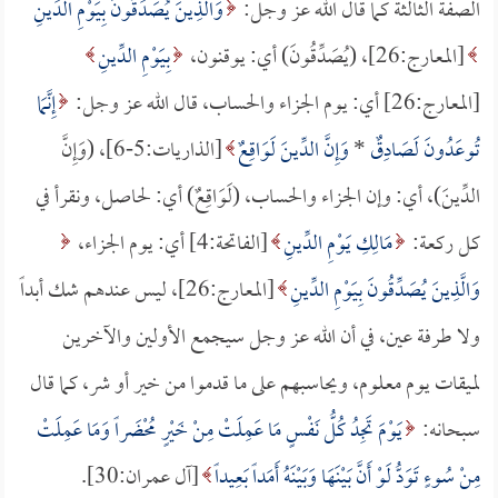
الصفة الثالثة كما قال الله عز وجل:
وَالَّذِينَ يُصَدِّقُونَ بِيَوْمِ الدِّينِ
[المعارج:26]، (يُصَدِّقُونَ) أي: يوقنون،
بِيَوْمِ الدِّينِ
[المعارج:26] أي: يوم الجزاء والحساب، قال الله عز وجل:
إِنَّمَا
تُوعَدُونَ لَصَادِقٌ
*
وَإِنَّ الدِّينَ لَوَاقِعٌ
[الذاريات:5-6]، (وَإِنَّ
الدِّينَ)، أي: وإن الجزاء والحساب، (لَوَاقِعٌ) أي: لحاصل، ونقرأ في
كل ركعة:
مَالِكِ يَوْمِ الدِّينِ
[الفاتحة:4] أي: يوم الجزاء،
وَالَّذِينَ يُصَدِّقُونَ بِيَوْمِ الدِّينِ
[المعارج:26]، ليس عندهم شك أبداً
ولا طرفة عين، في أن الله عز وجل سيجمع الأولين والآخرين
لميقات يوم معلوم، ويحاسبهم على ما قدموا من خير أو شر، كما قال
سبحانه:
يَوْمَ تَجِدُ كُلُّ نَفْسٍ مَا عَمِلَتْ مِنْ خَيْرٍ مُحْضَراً وَمَا عَمِلَتْ
مِنْ سُوءٍ تَوَدُّ لَوْ أَنَّ بَيْنَهَا وَبَيْنَهُ أَمَداً بَعِيداً
[آل عمران:30].