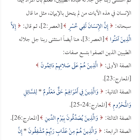
ثم استثنى ربنا جل جلاله عباده الطيبين، فعلم بأن المراد بهذا
الإنسان في هذه الآيات من لم يتحل بالإيمان، مثل ما قال
سبحانه:
إِنَّ الإِنسَانَ لَفِي خُسْرٍ
[العصر:2]، ثم قال:
إِلاَّ
الَّذِينَ آمَنُوا
[العصر:3]، هنا أيضاً استثنى ربنا جل جلاله
الطيبين الذين اتصفوا بتسع صفات:
الصفة الأولى:
الَّذِينَ هُمْ عَلَى صَلاتِهِمْ دَائِمُونَ
[المعارج:23].
الصفة الثانية:
وَالَّذِينَ فِي أَمْوَالِهِمْ حَقٌّ مَعْلُومٌ
*
لِلسَّائِلِ
وَالْمَحْرُومِ
[المعارج:24-25].
الصفة الثالثة:
وَالَّذِينَ يُصَدِّقُونَ بِيَوْمِ الدِّينِ
[المعارج:26].
الصفة الرابعة:
وَالَّذِينَ هُمْ مِنْ عَذَابِ رَبِّهِمْ مُشْفِقُونَ
*
إِنَّ