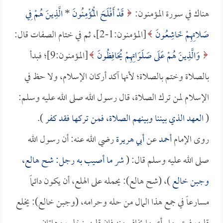
هناك في سورة المؤمنون:
قَدْ أَفْلَحَ الْمُؤْمِنُونَ
*
الَّذِينَ هُمْ فِي
صَلاتِهِمْ خَاشِعُونَ
[المؤمنون:1-2]، ثم في ختام الصفات قال:
وَالَّذِينَ هُمْ عَلَى صَلَوَاتِهِمْ يُحَافِظُونَ
[المؤمنون:9]؛ فبدأ
بالصلاة وختم بالصلاة؛ لأنها آكد أركان الإسلام، ولا حظ في
الإسلام لمن ترك الصلاة، قال رسول الله صلى الله عليه وسلم:
(
العهد الذي بيننا وبينهم الصلاة، فمن تركها فقد كفر
).
روى الإمام
أحمد
عن
أبي هريرة
رضي الله عنه: أن رسول الله
صلى الله عليه وسلم قال: (
شر ما أصيب به رجل: شح هالع،
وجبن خالع
)، (شح هالع): يحمله على الهلع، أن يكون دائماً
مسارعاً في جمع هذا المال من حله وحرامه، (وجبن خالع): يخلع