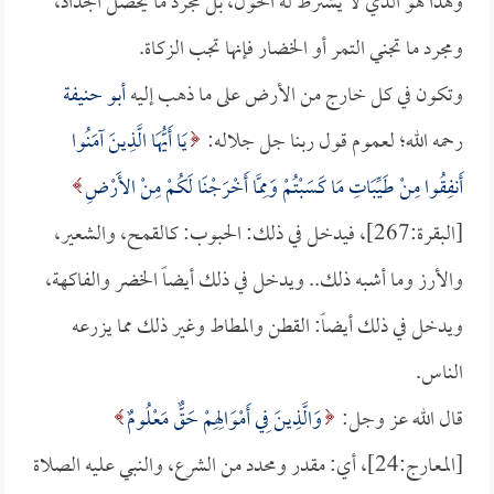
وهذا هو الذي لا يشترط له الحول، بل مجرد ما يحصل الجذاذ،
ومجرد ما تجني التمر أو الخضار فإنها تجب الزكاة.
وتكون في كل خارج من الأرض على ما ذهب إليه
أبو حنيفة
رحمه الله؛ لعموم قول ربنا جل جلاله:
يَا أَيُّهَا الَّذِينَ آمَنُوا
أَنفِقُوا مِنْ طَيِّبَاتِ مَا كَسَبْتُمْ وَمِمَّا أَخْرَجْنَا لَكُمْ مِنْ الأَرْضِ
[البقرة:267]، فيدخل في ذلك: الحبوب: كالقمح، والشعير،
والأرز وما أشبه ذلك.. ويدخل في ذلك أيضاً الخضر والفاكهة،
ويدخل في ذلك أيضاً: القطن والمطاط وغير ذلك مما يزرعه
الناس.
قال الله عز وجل:
وَالَّذِينَ فِي أَمْوَالِهِمْ حَقٌّ مَعْلُومٌ
[المعارج:24]، أي: مقدر ومحدد من الشرع، والنبي عليه الصلاة