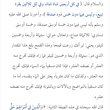
والسلام قال: (
في كل أربعين شاة شاة، وفي كل ثلاثين بقرة
تبيع، وليس فيما دون خمس ذود صدقة
)، وأخبرنا صلى الله عليه
وسلم بأنه ليس فيما دون خمسة أوسق صدقة، وخمسة أوسق
تساوي: ثلاثمائة صاع، وتعادل حوالي: ستمائة وأربعة وخمسين
كيلو، يعني: لو أنك زرعت قمحاً وهذا القمح بلغ هذا المقدار
الذي هو: ستمائة وأربعة وخمسين كيلو فما زاد فإنك تخرج منه
العشر أو نصف العشر، فإذا كان مسقياً بماء السماء فإنك تخرج
منه العشر، وكذلك ما كان عثرياً، يعثر على الماء بنفسه، أما ما
كان مسقياً بالنواضح وبالآلات وبالمئونة فإنك تخرج منه نصف
عشره.
قال الله سبحانه في هذه الصفة الثانية:
وَالَّذِينَ فِي أَمْوَالِهِمْ حَقٌّ