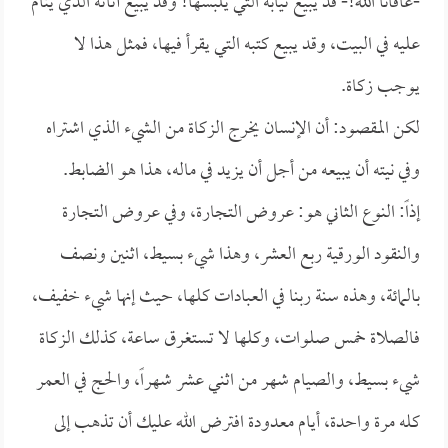
-عافانا الله!- قد يبيع ثيابه التي يلبسها! وقد يبيع أثاثه الذي ينام
عليه في البيت، وقد يبيع كتبه التي يقرأ فيها، فمثل هذا لا
يوجب زكاة.
لكن المقصود: أن الإنسان يخرج الزكاة من الشيء الذي اشتراه
وفي نيته أن يبيعه من أجل أن يزيد في ماله، هذا هو الضابط.
إذاً: النوع الثاني هو: عروض التجارة، وفي عروض التجارة
والنقود الورقية ربع العشر، وهذا شيء بسيط، اثنين ونصف
بالمائة، وهذه سنة ربنا في العبادات كلها، حيث إنها شيء خفيف،
فالصلاة خمس صلوات، وكلها لا تستغرق ساعة، كذلك الزكاة
شيء بسيط، والصيام شهر من اثني عشر شهراً، والحج في العمر
كله مرة واحدة، أيام معدودة افترض الله عليك أن تذهب إلى