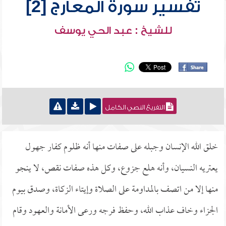
تفسير سورة المعارج [2]
للشيخ : عبد الحي يوسف
التفريغ النصي الكامل
خلق الله الإنسان وجبله على صفات منها أنه ظلوم كفار جهول
يعتريه النسيان، وأنه هلع جزوع، وكل هذه صفات نقص، لا ينجو
منها إلا من اتصف بالمداومة على الصلاة وإيتاء الزكاة، وصدق بيوم
الجزاء وخاف عذاب الله، وحفظ فرجه ورعى الأمانة والعهود وقام