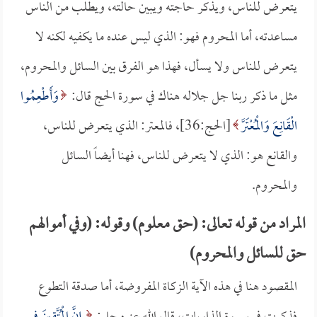
يتعرض للناس، ويذكر حاجته ويبين حالته، ويطلب من الناس
مساعدته، أما المحروم فهو: الذي ليس عنده ما يكفيه لكنه لا
يتعرض للناس ولا يسأل، فهذا هو الفرق بين السائل والمحروم،
مثل ما ذكر ربنا جل جلاله هناك في سورة الحج قال:
وَأَطْعِمُوا
الْقَانِعَ وَالْمُعْتَرَّ
[الحج:36]، فالمعتر: الذي يتعرض للناس،
والقانع هو: الذي لا يتعرض للناس، فهنا أيضاً السائل
والمحروم.
المراد من قوله تعالى: (حق معلوم) وقوله: (وفي أموالهم
حق للسائل والمحروم)
المقصود هنا في هذه الآية الزكاة المفروضة، أما صدقة التطوع