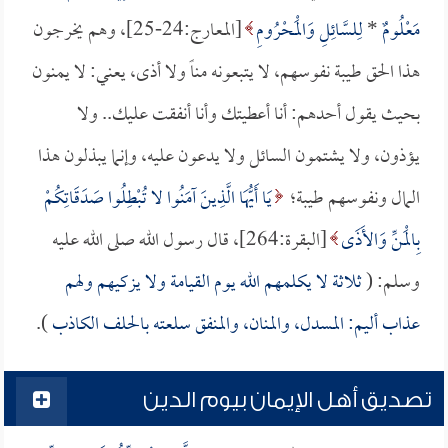
مَعْلُومٌ
*
لِلسَّائِلِ وَالْمَحْرُومِ
[المعارج:24-25]، وهم يخرجون
هذا الحق طيبة نفوسهم، لا يتبعونه مناً ولا أذى، يعني: لا يمنون
بحيث يقول أحدهم: أنا أعطيتك وأنا أنفقت عليك.. ولا
يؤذون، ولا يشتمون السائل ولا يدعون عليه، وإنما يبذلون هذا
المال ونفوسهم طيبة؛
يَا أَيُّهَا الَّذِينَ آمَنُوا لا تُبْطِلُوا صَدَقَاتِكُمْ
بِالْمَنِّ وَالأَذَى
[البقرة:264]، قال رسول الله صلى الله عليه
وسلم: (
ثلاثة لا يكلمهم الله يوم القيامة ولا يزكيهم ولهم
عذاب أليم: المسدل، والمنان، والمنفق سلعته بالحلف الكاذب
).
تصديق أهل الإيمان بيوم الدين