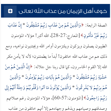
خوف أهل الإيمان من عذاب الله تعالى
الصفة الرابعة:
وَالَّذِينَ هُمْ مِنْ عَذَابِ رَبِّهِمْ مُشْفِقُونَ
*
إِنَّ عَذَابَ
رَبِّهِمْ غَيْرُ مَأْمُونٍ
[المعارج:27-28]، الله أكبر! هؤلاء المؤمنون
الطيبون يصلون ويزكون ويلتزمون أوامر الله ويجتنبون نواهيه، ومع
ذلك هم من عذاب الله خائفون! أبداً ما يطمئنون؛ لأنه لا يأمن مكر
الله إلا القوم الخاسرون، كما قال ربنا جل جلاله:
إِنَّ الَّذِينَ هُمْ مِنْ
خَشْيَةِ رَبِّهِمْ مُشْفِقُونَ
*
وَالَّذِينَ هُمْ بِآيَاتِ رَبِّهِمْ يُؤْمِنُونَ
*
وَالَّذِينَ
هُمْ بِرَبِّهِمْ لا يُشْرِكُونَ
*
وَالَّذِينَ يُؤْتُونَ مَا آتَوا وَقُلُوبُهُمْ وَجِلَةٌ أَنَّهُمْ إِلَى
رَبِّهِمْ رَاجِعُونَ
[المؤمنون:57-60]، هؤلاء المؤمنون رغم صلاتهم
وصدقتهم وصيامهم وبذلهم وجهادهم إلا أنهم خائفون من عذاب