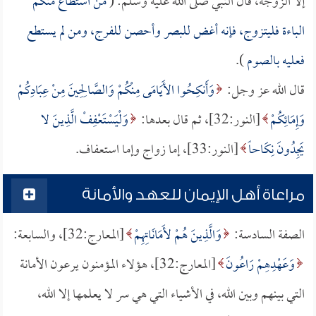
إلا الزوجة، قال النبي صلى الله عليه وسلم: (
من استطاع منكم
الباءة فليتزوج، فإنه أغض للبصر وأحصن للفرج، ومن لم يستطع
فعليه بالصوم
).
قال الله عز وجل:
وَأَنكِحُوا الأَيَامَى مِنْكُمْ وَالصَّالِحِينَ مِنْ عِبَادِكُمْ
وَإِمَائِكُمْ
[النور:32]، ثم قال بعدها:
وَلْيَسْتَعْفِفْ الَّذِينَ لا
يَجِدُونَ نِكَاحاً
[النور:33]، إما زواج وإما استعفاف.
مراعاة أهل الإيمان للعهد والأمانة
الصفة السادسة:
وَالَّذِينَ هُمْ لأَمَانَاتِهِمْ
[المعارج:32]، والسابعة:
وَعَهْدِهِمْ رَاعُونَ
[المعارج:32]، هؤلاء المؤمنون يرعون الأمانة
التي بينهم وبين الله، في الأشياء التي هي سر لا يعلمها إلا الله،