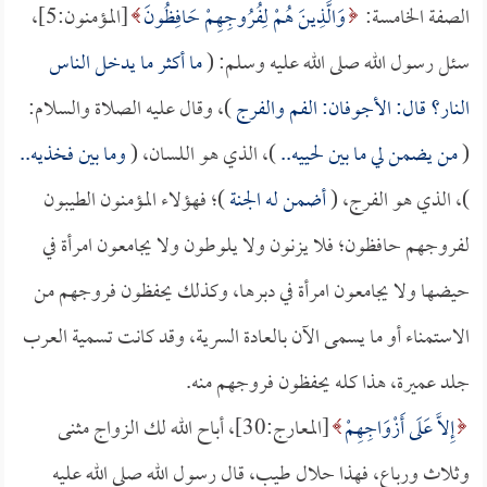
الصفة الخامسة:
وَالَّذِينَ هُمْ لِفُرُوجِهِمْ حَافِظُونَ
[المؤمنون:5]،
سئل رسول الله صلى الله عليه وسلم: (
ما أكثر ما يدخل الناس
النار؟ قال: الأجوفان: الفم والفرج
)، وقال عليه الصلاة والسلام:
(
من يضمن لي ما بين لحييه..
)، الذي هو اللسان، (
وما بين فخذيه..
)، الذي هو الفرج، (
أضمن له الجنة
)؛ فهؤلاء المؤمنون الطيبون
لفروجهم حافظون؛ فلا يزنون ولا يلوطون ولا يجامعون امرأة في
حيضها ولا يجامعون امرأة في دبرها، وكذلك يحفظون فروجهم من
الاستمناء أو ما يسمى الآن بالعادة السرية، وقد كانت تسمية العرب
جلد عميرة، هذا كله يحفظون فروجهم منه.
إِلاَّ عَلَى أَزْوَاجِهِمْ
[المعارج:30]، أباح الله لك الزواج مثنى
وثلاث ورباع، فهذا حلال طيب، قال رسول الله صلى الله عليه