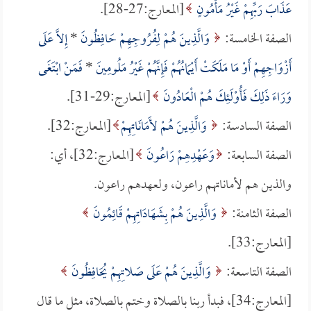
عَذَابَ رَبِّهِمْ غَيْرُ مَأْمُونٍ
[المعارج:27-28].
الصفة الخامسة:
وَالَّذِينَ هُمْ لِفُرُوجِهِمْ حَافِظُونَ
*
إِلاَّ عَلَى
أَزْوَاجِهِمْ أَوْ مَا مَلَكَتْ أَيْمَانُهُمْ فَإِنَّهُمْ غَيْرُ مَلُومِينَ
*
فَمَنْ ابْتَغَى
وَرَاءَ ذَلِكَ فَأُوْلَئِكَ هُمْ الْعَادُونَ
[المعارج:29-31].
الصفة السادسة:
وَالَّذِينَ هُمْ لأَمَانَاتِهِمْ
[المعارج:32].
الصفة السابعة:
وَعَهْدِهِمْ رَاعُونَ
[المعارج:32]، أي:
والذين هم لأماناتهم راعون، ولعهدهم راعون.
الصفة الثامنة:
وَالَّذِينَ هُمْ بِشَهَادَاتِهِمْ قَائِمُونَ
[المعارج:33].
الصفة التاسعة:
وَالَّذِينَ هُمْ عَلَى صَلاتِهِمْ يُحَافِظُونَ
[المعارج:34]، فبدأ ربنا بالصلاة وختم بالصلاة، مثل ما قال