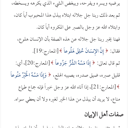
يرضيه ويسره ويفرحه، ويبغض الشيء الذي يكرهه ويسخطه،
ثم بعد ذلك ربنا جل جلاله ابتلاه ببذل هذا المحبوب أياً كان،
وابتلاه الله عز وجل بالصبر على المكروه أياً كان.
فهنا يخبر ربنا جل جلاله عن هذه الصفة بأن الإنسان هلوع،
فقال:
إِنَّ الإِنسَانَ خُلِقَ هَلُوعاً
[المعارج:19].
ثم قال تعالى:
إِذَا مَسَّهُ الشَّرُّ جَزُوعاً
[المعارج:20]، أي:
قليل صبره، ضيق صدره، يصيبه الهلع،
وَإِذَا مَسَّهُ الْخَيْرُ مَنُوعاً
[المعارج:21]، إذا آتاه الله عز وجل خيراً فإنه جماع طماع
مناع، لا يريد أن يبذل من هذا الخير لغيره ولا أن يعطي سواه.
صفات أهل الإيمان