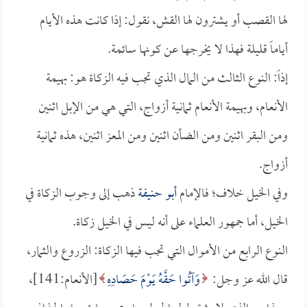
لها القصب أو يشترون لها القش، نقول: إذا كانت هذه الأيام
أياماً قليلة فهذا لا يخرجها عن كونها سائمة.
إذاً: النوع الثالث من المال الذي تجب فيه الزكاة هو: بهيمة
الأنعام، وبهيمة الأنعام ثمانية أزواج، التي هي من الإبل اثنين
ومن البقر اثنين ومن الضأن اثنين ومن المعز اثنين، هذه ثمانية
أزواج.
وفي الخيل خلاف؛ فالإمام
أبو حنيفة
ذهب إلى وجوب الزكاة في
الخيل، أما جمهور العلماء على أنه ليس في الخيل زكاة.
النوع الرابع من الأموال التي تجب فيها الزكاة: الزروع والثمار،
قال الله عز وجل:
وَآتُوا حَقَّهُ يَوْمَ حَصَادِهِ
[الأنعام:141]،