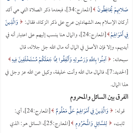
صَلاتِهِمْ يُحَافِظُونَ
[المعارج:34]، فبعدما ذكر الصلاة التي هي آكد
أركان الإسلام بعد الشهادتين عرج على ذكر الزكاة، فقال:
وَالَّذِينَ
فِي أَمْوَالِهِمْ
[المعارج:24]، والمال هنا ينسب إليهم على اعتبار أنه في
أيديهم، وإلا فإن الأصل في المال أنه مال الله جل جلاله، قال
سبحانه:
آمِنُوا بِاللَّهِ وَرَسُولِهِ وَأَنْفِقُوا مِمَّا جَعَلَكُمْ مُسْتَخْلَفِينَ فِيهِ
[الحديد:7]، فالمال مال الله وأنت خليفة، وكيل عن الله عز وجل في
هذا المال.
الفرق بين السائل والمحروم
قوله:
وَالَّذِينَ فِي أَمْوَالِهِمْ حَقٌّ مَعْلُومٌ
[المعارج:24]، أي:
ثابت،
لِلسَّائِلِ وَالْمَحْرُومِ
[المعارج:25]، السائل هو: الذي