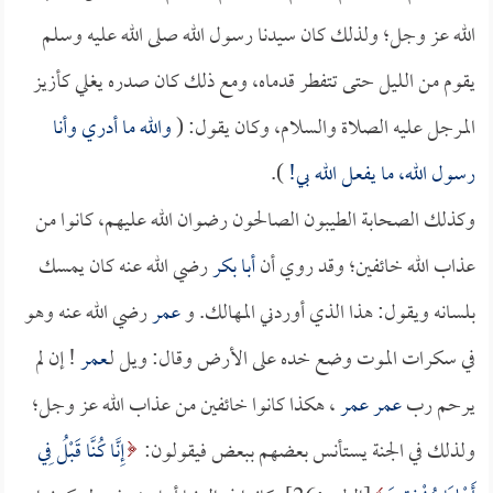
الله عز وجل؛ ولذلك كان سيدنا رسول الله صلى الله عليه وسلم
يقوم من الليل حتى تتفطر قدماه، ومع ذلك كان صدره يغلي كأزيز
المرجل عليه الصلاة والسلام، وكان يقول: (
والله ما أدري وأنا
رسول الله، ما يفعل الله بي!
).
وكذلك الصحابة الطيبون الصالحون رضوان الله عليهم، كانوا من
عذاب الله خائفين؛ وقد روي أن
أبا بكر
رضي الله عنه كان يمسك
بلسانه ويقول: هذا الذي أوردني المهالك. و
عمر
رضي الله عنه وهو
في سكرات الموت وضع خده على الأرض وقال: ويل لـ
عمر
! إن لم
يرحم رب
عمر
عمر
، هكذا كانوا خائفين من عذاب الله عز وجل؛
ولذلك في الجنة يستأنس بعضهم ببعض فيقولون:
إِنَّا كُنَّا قَبْلُ فِي