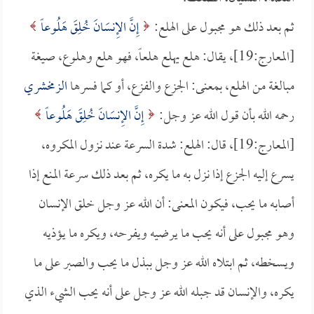
ثم بعد ذلك هو مجبول على الهلع:
إِنَّ الإِنسَانَ خُلِقَ هَلُوعاً
[المعارج:19]، يقال: هلع يهلع هلعاً، فهو هلع وهلوع، صيغة
مبالغة من الهلع، بمعنى: الجزع والفزع، أو كما فسرها
الزمخشري
رحمه الله بأن قول الله عز وجل:
إِنَّ الإِنسَانَ خُلِقَ هَلُوعاً
[المعارج:19]، قال: الهلع: شدة السرعة عند نزول المكروه،
يسرع إليه الجزع إذا نزل به ما يكره، ثم بعد ذلك سرعة المنع إذا
أصابه ما يحب، فيكون المعنى: أن الله عز وجل خلق الإنسان
وهو مجبول على أنه يحب ما يرضيه ويفرحه، ويكره ما يؤذيه
ويسخطه، ثم ابتلاه الله عز وجل ببذل ما يحب والصبر على ما
يكره، والإنسان قد جبله الله عز وجل على أنه يحب الشيء الذي