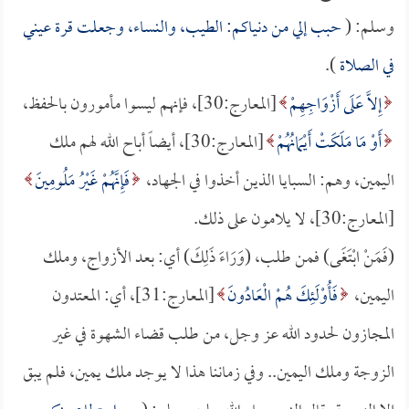
وسلم: (
حبب إلي من دنياكم: الطيب، والنساء، وجعلت قرة عيني
في الصلاة
).
إِلاَّ عَلَى أَزْوَاجِهِمْ
[المعارج:30]، فإنهم ليسوا مأمورون بالحفظ،
أَوْ مَا مَلَكَتْ أَيْمَانُهُمْ
[المعارج:30]، أيضاً أباح الله لهم ملك
اليمين، وهم: السبايا الذين أخذوا في الجهاد،
فَإِنَّهُمْ غَيْرُ مَلُومِينَ
[المعارج:30]، لا يلامون على ذلك.
(فَمَنْ ابْتَغَى) فمن طلب، (وَرَاءَ ذَلِكَ) أي: بعد الأزواج، وملك
اليمين،
فَأُوْلَئِكَ هُمْ الْعَادُونَ
[المعارج:31]، أي: المعتدون
المجازون لحدود الله عز وجل، من طلب قضاء الشهوة في غير
الزوجة وملك اليمين.. وفي زماننا هذا لا يوجد ملك يمين، فلم يبق