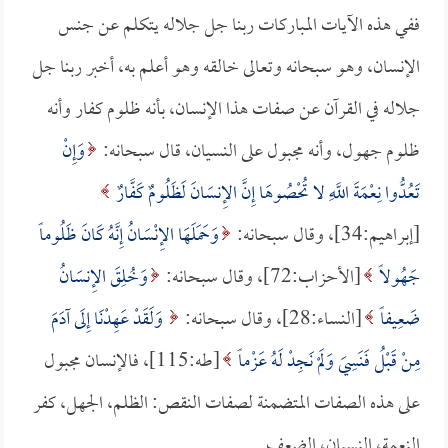
ففي هذه الآيات المباركات ربنا جل جلاله يتكلم عن جنس
الإنسان، وهو سبحانه وتعالى خالقه وهو أعلم به، أخبر ربنا جل
جلاله في القرآن عن صفات هذا الإنسان، بأنه ظلوم كفار وأنه
ظلوم جهول، وأنه مجبول على النسيان، قال سبحانه:
وَإِنْ
تَعُدُّوا نِعْمَةَ اللَّهِ لا تُحْصُوهَا إِنَّ الإِنسَانَ لَظَلُومٌ كَفَّارٌ
[إبراهيم:34]، وقال سبحانه:
وَحَمَلَهَا الإِنْسَانُ إِنَّهُ كَانَ ظَلُوماً
جَهُولاً
[الأحزاب:72]، وقال سبحانه:
وَخُلِقَ الإِنسَانُ
ضَعِيفاً
[النساء:28]، وقال سبحانه:
وَلَقَدْ عَهِدْنَا إِلَى آدَمَ
مِنْ قَبْلُ فَنَسِيَ وَلَمْ نَجِدْ لَهُ عَزْماً
[طه:115]، فالإنسان مجبول
على هذه الصفات المتضمنة لصفات النقص: الظلم، الجهل، كفر
النعمة، النسيان، الضعف.