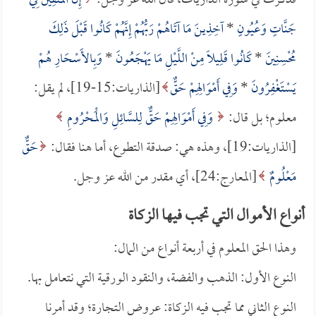
فذكرت في سورة الذاريات، قال الله عز وجل:
إِنَّ الْمُتَّقِينَ فِي
جَنَّاتٍ وَعُيُونٍ
*
آخِذِينَ مَا آتَاهُمْ رَبُّهُمْ إِنَّهُمْ كَانُوا قَبْلَ ذَلِكَ
مُحْسِنِينَ
*
كَانُوا قَلِيلاً مِنْ اللَّيْلِ مَا يَهْجَعُونَ
*
وَبِالأَسْحَارِ هُمْ
يَسْتَغْفِرُونَ
*
وَفِي أَمْوَالِهِمْ حَقٌّ
[الذاريات:15-19]، لم يقل:
معلوم؛ بل قال:
وَفِي أَمْوَالِهِمْ حَقٌّ لِلسَّائِلِ وَالْمَحْرُومِ
[الذاريات:19]، وهذه هي: صدقة التطوع، أما هنا فقال:
حَقٌّ
مَعْلُومٌ
[المعارج:24]، أي مقدر من الله عز وجل.
أنواع الأموال التي تجب فيها الزكاة
وهذا الحق المعلوم في أربعة أنواع من المال:
النوع الأول: الذهب والفضة، والنقود الورقية التي نتعامل بها.
النوع الثاني مما تجب فيه الزكاة: عروض التجارة؛ وقد أمرنا