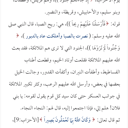
يوم الأحزاب،
إِذْ جَاءَتْكُمْ جُنُودٌ ))، وهم قريش، وغطفان،
وبنو سليم، والأحابيش، وقريظة، والنضير.
قوله:
فَأَرْسَلْنَا عَلَيْهِمْ رِيحاً ))، هي: ريح الصبا، قال النبي صلى
الله عليه وسلم: (
نصرت بالصبا وأهلكت عاد بالدبور
)،
وَجُنُوداً لَمْ تَرَوْهَا ))، الجنود التي لا ترى هم الملائكة، فقد بعث
الله عليهم الملائكة فقلعت أوتاد الخيم، وقطعت أطناب
الفساطيط، وأطفأت النيران، وأكفأت القدور، وجالت الخيل
بعضها في بعض، وأرسل الله عليهم الرعب، وكثر تكبير الملائكة
في جوانب العسكر حتى كان سيد كل قوم يقول لقومه: يا بني
فلان! هلم إلي، فإذا اجتمعوا إليه، قال لهم: النجاء النجاء.
ثم قال تعالى:
وَكَانَ اللَّهُ بِمَا تَعْمَلُونَ بَصِيراً
[الأحزاب:9]،