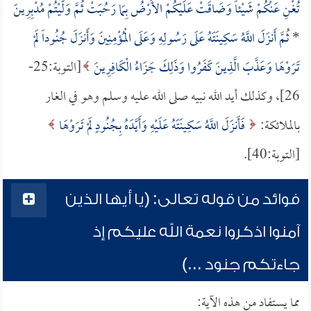
تُغْنِ عَنْكُمْ شَيْئاً وَضَاقَتْ عَلَيْكُمْ الأَرْضُ بِمَا رَحُبَتْ ثُمَّ وَلَّيْتُمْ مُدْبِرِينَ
*
ثُمَّ أَنزَلَ اللَّهُ سَكِينَتَهُ عَلَى رَسُولِهِ وَعَلَى الْمُؤْمِنِينَ وَأَنزَلَ جُنُوداً لَمْ
تَرَوْهَا وَعَذَّبَ الَّذِينَ كَفَرُوا وَذَلِكَ جَزَاءُ الْكَافِرِينَ
[التوبة:25-
26]، وكذلك أيد الله نبيه صلى الله عليه وسلم وهو في الغار
بالملائكة:
فَأَنزَلَ اللَّهُ سَكِينَتَهُ عَلَيْهِ وَأَيَّدَهُ بِجُنُودٍ لَمْ تَرَوْهَا
[التوبة:40].
فوائد من قوله تعالى: (يا أيها الذين
آمنوا اذكروا نعمة الله عليكم إذ
جاءتكم جنود ...)
مما يستفاد من هذه الآية: