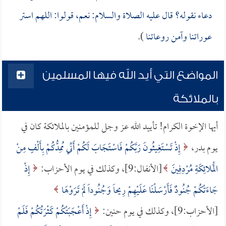
دعاء نقوله؟ قال عليه الصلاة والسلام: نعم، قولوا: اللهم استر
عوراتنا وآمن روعاتنا
).
المواضع التي أيد الله فيها المسلمين
بالملائكة
أيها الإخوة الكرام! تأييد الله عز وجل للمؤمنين بالملائكة كان في
يوم بدر،
إِذْ تَسْتَغِيثُونَ رَبَّكُمْ فَاسْتَجَابَ لَكُمْ أَنِّي مُمِدُّكُمْ بِأَلْفٍ مِنْ
الْمَلائِكَةِ مُرْدِفِينَ
[الأنفال:9]، وكذلك في يوم الأحزاب:
إِذْ
جَاءَتْكُمْ جُنُودٌ فَأَرْسَلْنَا عَلَيْهِمْ رِيحاً وَجُنُوداً لَمْ تَرَوْهَا
[الأحزاب:9]، وكذلك في يوم حنين:
إِذْ أَعْجَبَتْكُمْ كَثْرَتُكُمْ فَلَمْ