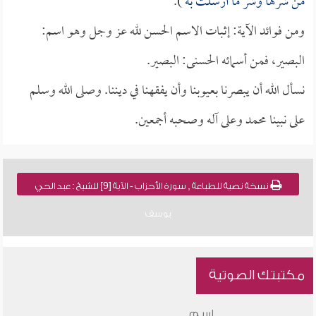
من شرها وشر ما أرسلت به
).
ومن فوائد الآية: إثبات الاسم الحسن لله عز وجل وهو اسم:
البصير، فمن أسمائه الحسنى: البصير.
نسأل الله أن يبصرنا بعيوبنا وأن يفقهنا في ديننا. وصلى الله وسلم
على نبينا محمد وعلى آله وصحبه أجمعين.
نسخة نصية للطباعة , سورة الأحزاب - الآية [9] للشيخ : عبد الحي
يوسف
مكتبتك الصوتية
اسم