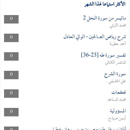
الأكثر استماعا لهذا الشهر
ماتيسر من سورة النحل 2
0
محمد الليثي
شرح رياض الصالحين - الوالي العادل
0
أحمد حطيبة
تفسير سورة طه [23-36]
0
المنتصر الكتاني
سورة الشرح
0
علي الحذيفي
قعقعات
0
محمد المساعد
المسؤولية
0
أيمن صيدح
أذان من فلسطين-بصوت صهيب هاني خطبا