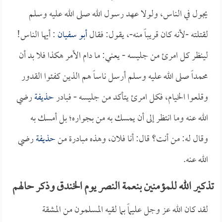
يجول في الناس، ولولا عهد رسول الله صلى الله عليه وسلم
لقتلته -لأنه كان قريباً منه-، يقول: فقال
أبو سفيان
: أيها الناس!
لينظر كل امرئ من جليسه - يعني: ما دام الأمر هكذا فلا بد أن
محمداً صلى الله عليه وسلم أرسل ناساً هم الذين كفئوا القدور
وقلعوا الخيام، فكل امرئ يتأكد من جليسه - فبادر
حذيفة
رضي
الله عنه وما انتظر إلى أن يمسك به من بجواره؛ بل أمسك به
وقال له: من أنت؟ قال: أنا فلان، وهذه مبادرة من
حذيفة
رضي
الله عنه.
تذكير الله للمؤمنين بنعمة النصر يوم الخندق وذكر حالهم
لقد كان الله عز وجل عليماً بما لقيه المسلمون من المشقة