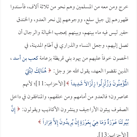
خرج ومن معه من المسلمين وهم نحو من ثلاثة آلاف، فأسندوا
ظهورهم إلى جبل سلع، ووجوههم إلى نحر العدو، والخندق
حفير ليس فيه ماء بينهم، وبينهم يحجب الخيالة والرجال أن
تصل إليهم، وجعل النساء والذراري في آطام المدينة، في
الحصون خوفاً عليهم من يهود بني قريظة بزعامة
كعب بن أسد
،
الذين نقضوا العهد، يقول الله عز وجل:
هُنَالِكَ ابْتُلِيَ
الْمُؤْمِنُونَ وَزُلْزِلُوا زِلْزَالاً شَدِيداً
[الأحزاب:11]؛ لأنهم
محاصرون؛ فالعدو من أمامهم ومن خلفهم، والمنافقون في داخل
الصفوف يبثون الأراجيف وينشرون الأكاذيب ويقولون:
إِنَّ
بُيُوتَنَا عَوْرَةٌ وَمَا هِيَ بِعَوْرَةٍ إِنْ يُرِيدُونَ إِلاَّ فِرَاراً
[الأحزاب:13].