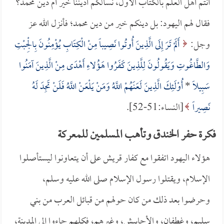
أنتم أهل العلم بالكتاب الأول، نسألكم أديننا خير أم دين محمد؟
فقال لهم اليهود: بل دينكم خير من دين محمد؛ فأنزل الله عز
وجل:
أَلَمْ تَرَ إِلَى الَّذِينَ أُوتُوا نَصِيباً مِنْ الْكِتَابِ يُؤْمِنُونَ بِالْجِبْتِ
وَالطَّاغُوتِ وَيَقُولُونَ لِلَّذِينَ كَفَرُوا هَؤُلاءِ أَهْدَى مِنْ الَّذِينَ آمَنُوا
سَبِيلاً
*
أُوْلَئِكَ الَّذِينَ لَعَنَهُمْ اللَّهُ وَمَنْ يَلْعَنْ اللَّهُ فَلَنْ تَجِدَ لَهُ
نَصِيراً
[النساء:51-52].
فكرة حفر الخندق وتأهب المسلمين للمعركة
هؤلاء اليهود اتفقوا مع كفار قريش على أن يتعاونوا ليستأصلوا
الإسلام، ويقتلوا رسول الإسلام صلى الله عليه وسلم،
وحرضوا بعد ذلك من كان حولهم من قبائل العرب من بني
سليم، وغطفان، والأحابيش، وغيرهم، فكلهم جاءوا إلى المدينة،