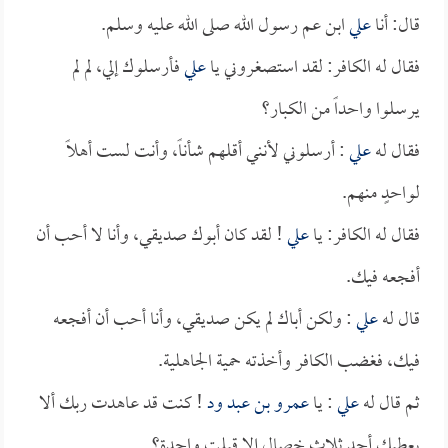
قال: أنا
علي
ابن عم رسول الله صلى الله عليه وسلم.
فقال له الكافر: لقد استصغروني يا
علي
فأرسلوك إلي، لم لم
يرسلوا واحداً من الكبار؟
فقال له
علي
: أرسلوني لأنني أقلهم شأناً، وأنت لست أهلاً
لواحدٍ منهم.
فقال له الكافر: يا
علي
! لقد كان أبوك صديقي، وأنا لا أحب أن
أفجعه فيك.
قال له
علي
: ولكن أباك لم يكن صديقي، وأنا أحب أن أفجعه
فيك، فغضب الكافر وأخذته حمية الجاهلية.
ثم قال له
علي
: يا
عمرو بن عبد ود
! كنت قد عاهدت ربك ألا
يعطيك أحد ثلاث خصال إلا قبلت واحدة؟