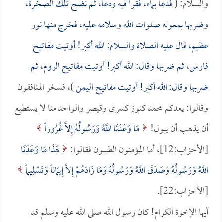
والسلام: (
فدعا بماء، فقرأ فيه ودعا، ثم نضح تلك الصخرة،
وضربها بمعوله صلوات الله وسلامه عليه، فخرج منها نور
عظيم، قال عليه الصلاة والسلام: الله أكبر! أوتيت مفاتيح
فارس، ثم ضربها وقال: الله أكبر! أوتيت مفاتيح الروم، ثم
ضربها وقال: الله أكبر! أوتيت مفاتيح اليمن
)، فسخر المنافقون
وقالوا: يعدكم محمد كنوز كسرى وقيصر والواحد منا لا يستطيع
أن يذهب أن يبول!
مَا وَعَدَنَا اللَّهُ وَرَسُولُهُ إِلاَّ غُرُوراً
[الأحزاب:12]، أما المؤمنون الطيبون فقالوا:
هَذَا مَا وَعَدَنَا
اللَّهُ وَرَسُولُهُ وَصَدَقَ اللَّهُ وَرَسُولُهُ وَمَا زَادَهُمْ إِلاَّ إِيمَاناً وَتَسْلِيماً
[الأحزاب:22].
أيها الإخوة الكرام! كان رسول الله صلى الله عليه وسلم قد