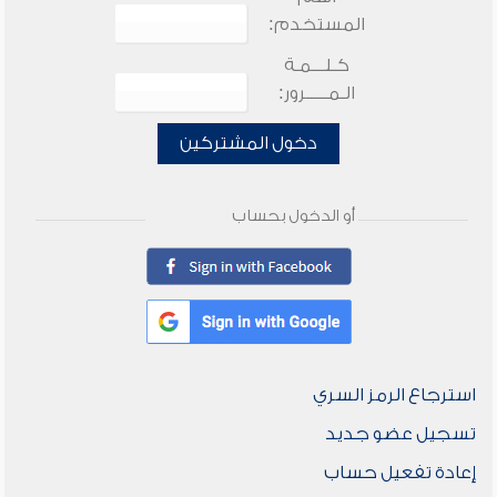
المستخدم:
كـلـــمـة
الـمـــــرور:
دخول المشتركين
أو الدخول بحساب
استرجاع الرمز السري
تسجيل عضو جديد
إعادة تفعيل حساب