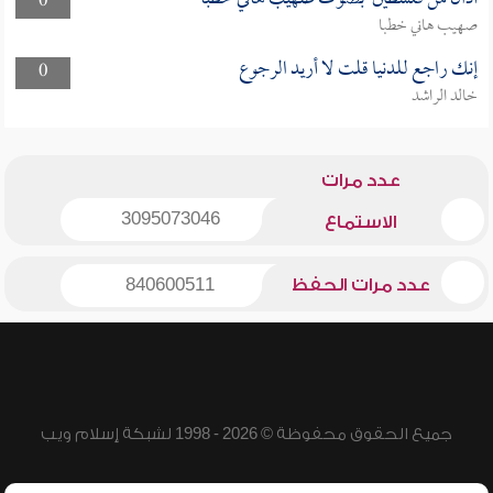
0
صهيب هاني خطبا
إنك راجع للدنيا قلت لا أريد الرجوع
0
خالد الراشد
عدد مرات
3095073046
الاستماع
عدد مرات الحفظ
840600511
جميع الحقوق محفوظة © 2026 - 1998 لشبكة إسلام ويب