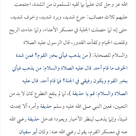
الله عز وجل كان عليماً بما لقيه المسلمون من الشدة، اجتمعت
عليهم ثلاث مصائب: جوع شديد، وبرد شديد، وخوف شديد،
حتى إنه لما حصلت الجلبة في معسكر الأعداء، ولما جاءت الريح
وقلعت الخيام وكفأت القدور، قال الرسول عليه الصلاة
والسلام للصحابة: (
من يذهب فيأتي بخبر القوم؟ فمن شدة
الخوف ما قام أحد. قال عليه الصلاة والسلام: من يذهب فيأتي
بخبر القوم ويكون رفيقي في الجنة؟ فما قام أحد. قال عليه
الصلاة والسلام: قم يا
حذيفة
)، لما لم ينفع التطوع كان لا بد من
التعيين، فعين النبي صلى الله عليه وسلم
حذيفة
وأمره ألا يحدث
شيئاً، وإنما يذهب لينظر الأخبار ويعود؛ فدخل
حذيفة
رضي الله
عنه في معسكر القوم، يقول رضي الله عنه: وكان
أبو سفيان