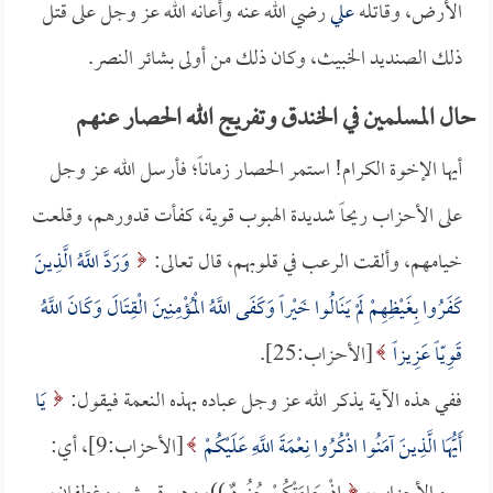
الأرض، وقاتله
علي
رضي الله عنه وأعانه الله عز وجل على قتل
ذلك الصنديد الخبيث، وكان ذلك من أولى بشائر النصر.
حال المسلمين في الخندق وتفريج الله الحصار عنهم
أيها الإخوة الكرام! استمر الحصار زماناً؛ فأرسل الله عز وجل
على الأحزاب ريحاً شديدة الهبوب قوية، كفأت قدورهم، وقلعت
خيامهم، وألقت الرعب في قلوبهم، قال تعالى:
وَرَدَّ اللَّهُ الَّذِينَ
كَفَرُوا بِغَيْظِهِمْ لَمْ يَنَالُوا خَيْراً وَكَفَى اللَّهُ الْمُؤْمِنِينَ الْقِتَالَ وَكَانَ اللَّهُ
قَوِيّاً عَزِيزاً
[الأحزاب:25].
ففي هذه الآية يذكر الله عز وجل عباده بهذه النعمة فيقول:
يَا
أَيُّهَا الَّذِينَ آمَنُوا اذْكُرُوا نِعْمَةَ اللَّهِ عَلَيْكُمْ
[الأحزاب:9]، أي: