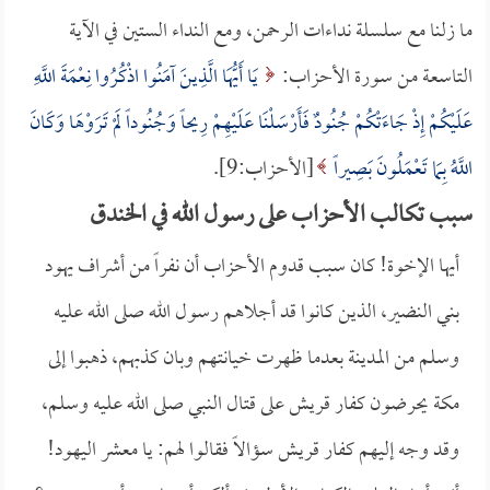
ما زلنا مع سلسلة نداءات الرحمن، ومع النداء الستين في الآية
التاسعة من سورة الأحزاب:
يَا أَيُّهَا الَّذِينَ آمَنُوا اذْكُرُوا نِعْمَةَ اللَّهِ
عَلَيْكُمْ إِذْ جَاءَتْكُمْ جُنُودٌ فَأَرْسَلْنَا عَلَيْهِمْ رِيحاً وَجُنُوداً لَمْ تَرَوْهَا وَكَانَ
اللَّهُ بِمَا تَعْمَلُونَ بَصِيراً
[الأحزاب:9].
سبب تكالب الأحزاب على رسول الله في الخندق
أيها الإخوة! كان سبب قدوم الأحزاب أن نفراً من أشراف يهود
بني النضير، الذين كانوا قد أجلاهم رسول الله صلى الله عليه
وسلم من المدينة بعدما ظهرت خيانتهم وبان كذبهم، ذهبوا إلى
مكة يحرضون كفار قريش على قتال النبي صلى الله عليه وسلم،
وقد وجه إليهم كفار قريش سؤالاً فقالوا لهم: يا معشر اليهود!