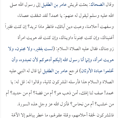
وقال
الضحاك
: بعثت قريش
عامر بن الطفيل
إلى رسول الله صلى
الله عليه وسلم ليقول له عنهم: يا محمد! لقد شققت عصانا،
وسفهت أحلامنا، وعبت دين آبائك، فانظر ماذا تريد؟ إن كنت فقيراً
أغنيناك، وإن كنت مجنوناً داويناك، وإن كنت قد هويت امرأة
زوجناك، فقال عليه الصلاة السلام: (
لست بفقير، ولا مجنون، ولا
هويت امرأة، وإنما أنا رسول الله إليكم أدعوكم لأن تعبدوه، وأن
تخلعوا عبادة الأوثان
) فرجع
عامر بن الطفيل
لما قال له النبي عليه
الصلاة والسلام هذا فأرسله المشركون ثانية، وقالوا له: قل له: يا
محمد! صف لنا إلهك، أمن ذهب هو؟ أم من فضة؟ أم من حديد؟ أم
من خشب؟ أم من نحاس؟ فأنزل الله عز وجل هذه السورة.
فالمشركون لخفة أحلامهم، وقلة عقولهم، ما خطر ببالهم إلا الآلهة