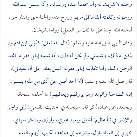
وحده لا شريك له وأن محمداً عبده ورسوله، وأن عيسى عبد الله
ورسوله وكلمته ألقاها إلى
مريم
وروح منه، والجنة حق والنار حق،
أدخله الله الجنة على ما كان من العمل) رواه الشيخان.
وقال النبي صلى الله عليه وسلم: (
قال الله تعالى: كذبني ابن آدم ولم
يكن له ذلك، وشتمني ولم يكن له ذلك، أما شتمه إياي فقوله: اتخذ
الرحمن ولداً، وأما تكذيبه إياي فقوله: ليس بقادر على أن يعيدني
).
قال صلى الله عليه وسلم: (
لا أحد أصبر على أذى من الله؛ ينسبون
إليه الصاحبة والولد وهو يرزقهم ويعافيهم
) ما أحلمه سبحانه
وبحمده على عباده! كما قال سبحانه في الحديث القدسي: (
إني والجن
والإنس في نبأ عظيم: أخلق ويعبد غيري، وأرزق ويشكر سواي،
خيري إلى العباد نازل، وشرهم إلي صاعد، أتحبب إليهم بالنعم