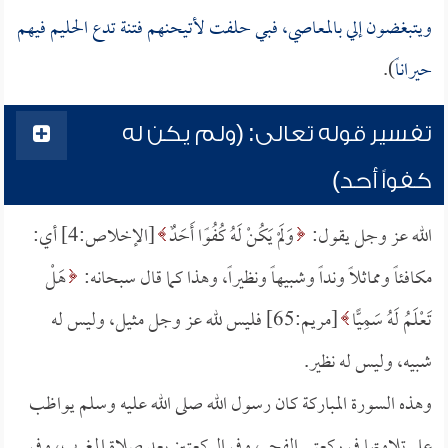
ويتبغضون إلي بالمعاصي، فبي حلفت لأتيحنهم فتنة تدع الحليم فيهم
حيراناً
).
تفسير قوله تعالى: (ولم يكن له
كفواً أحد)
الله عز وجل يقول:
وَلَمْ يَكُنْ لَهُ كُفُوًا أَحَدٌ
[الإخلاص:4] أي:
مكافئاً ومماثلاً ونداً وشبيهاً ونظيراً، وهذا كما قال سبحانه:
هَلْ
تَعْلَمُ لَهُ سَمِيًّا
[مريم:65] فليس لله عز وجل مثيل، وليس له
شبيه، وليس له نظير.
وهذه السورة المباركة كان رسول الله صلى الله عليه وسلم يواظب
على تلاوتها في ركعتي الفجر، وفي الركعتين بعد صلاة المغرب، وفي