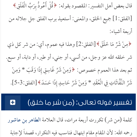
قال بعض أهل التفسير: المقصود بقوله:
قُلْ أَعُوذُ بِرَبِّ الْفَلَقِ
[الفلق:1] جميع الخلق، والمعنى: أستعيذ برب الفلق جل جلاله من
أربعة أشياء:
مِنْ شَرِّ مَا خَلَقَ
[الفلق:2] وهذا فيه عموم، أي: من شر كل ذي
شر خلقه الله عز وجل، من أنسي، أو جني، أو طير، أو دابة، أو سبع.
ثم بعد هذا العموم خصوص:
وَمِنْ شَرِّ غَاسِقٍ إِذَا وَقَبَ *
وَمِنْ
شَرِّ النَّفَّاثَاتِ فِي الْعُقَدِ *
وَمِنْ شَرِّ حَاسِدٍ إِذَا حَسَدَ
[الفلق:3-5].
تفسير قوله تعالى: (من شر ما خلق)
كلمة (من شر) تكررت أربعة مرات، قال العلامة
الطاهر بن عاشور
رحمه الله: لأن المقام مقام ابتهال فناسب فيه التكرار، قصداً لإجابة