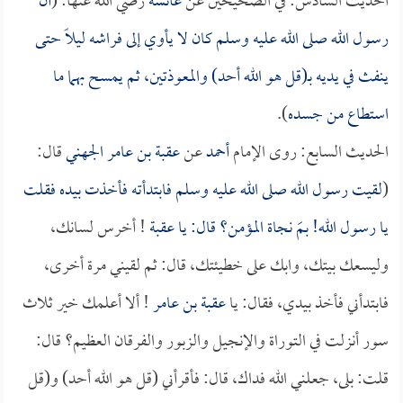
الحديث السادس: في الصحيحين عن
عائشة
رضي الله عنها: (
أن
رسول الله صلى الله عليه وسلم كان لا يأوي إلى فراشه ليلاً حتى
ينفث في يديه بـ(قل هو الله أحد) والمعوذتين، ثم يمسح بهما ما
استطاع من جسده
).
الحديث السابع: روى الإمام
أحمد
عن
عقبة بن عامر الجهني
قال:
(
لقيت رسول الله صلى الله عليه وسلم فابتدأته فأخذت بيده فقلت
يا رسول الله! بمَ نجاة المؤمن؟ قال: يا
عقبة
! أخرس لسانك،
وليسعك بيتك، وابك على خطيئتك، قال: ثم لقيني مرة أخرى،
فابتدأني فأخذ بيدي، فقال: يا
عقبة بن عامر
! ألا أعلمك خير ثلاث
سور أنزلت في التوراة والإنجيل والزبور والفرقان العظيم؟ قال:
قلت: بلى، جعلني الله فداك، قال: فأقرأني (قل هو الله أحد) و(قل