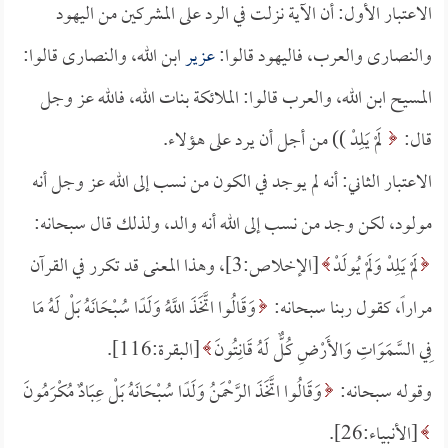
الاعتبار الأول: أن الآية نزلت في الرد على المشركين من اليهود
والنصارى والعرب، فاليهود قالوا:
عزير
ابن الله، والنصارى قالوا:
المسيح ابن الله، والعرب قالوا: الملائكة بنات الله، فالله عز وجل
قال:
لَمْ يَلِدْ )) من أجل أن يرد على هؤلاء.
الاعتبار الثاني: أنه لم يوجد في الكون من نسب إلى الله عز وجل أنه
مولود، لكن وجد من نسب إلى الله أنه والد، ولذلك قال سبحانه:
لَمْ يَلِدْ وَلَمْ يُولَدْ
[الإخلاص:3]، وهذا المعنى قد تكرر في القرآن
مراراً، كقول ربنا سبحانه:
وَقَالُوا اتَّخَذَ اللَّهُ وَلَدًا سُبْحَانَهُ بَلْ لَهُ مَا
فِي السَّمَوَاتِ وَالأَرْضِ كُلٌّ لَهُ قَانِتُونَ
[البقرة:116].
وقوله سبحانه:
وَقَالُوا اتَّخَذَ الرَّحْمَنُ وَلَدًا سُبْحَانَهُ بَلْ عِبَادٌ مُكْرَمُونَ
[الأنبياء:26].