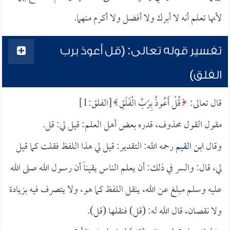
لأنها تعلم أنه لا أبرك ولا أفضل ولا أكرم منهما.
تفسير قوله تعالى: (قل أعوذ برب
الفلق)
قال تعالى:
قُلْ أَعُوذُ بِرَبِّ الْفَلَقِ
[الفلق:1]
مقول القول محذوف، قدره بعض أهل العلم: قيل لي: قل.
وقال
ابن القيم
رحمه الله: التقدير: قيل لي هذا اللفظ فقلت كما قيل
لي، قال: والسر في ذلك: أن يعلم الناس يقيناً أن رسول الله صلى الله
عليه وسلم مبلغ عن الله، ينقل اللفظ كما هو، ولا يتصرف فيه بزيادة
ولا نقصان، قال الله له: (قل) فنقلها (قل).