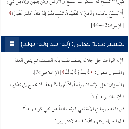
كَبِيرًا *
تُسَبِّحُ لَهُ السَّمَوَاتُ السَّبْعُ وَالأَرْضُ وَمَنْ فِيهِنَّ وَإِنْ مِنْ شَيْءٍ
إِلَّا يُسَبِّحُ بِحَمْدِهِ وَلَكِنْ لا تَفْقَهُونَ تَسْبِيحَهُمْ إِنَّهُ كَانَ حَلِيمًا غَفُورًا
[الإسراء:42-44].
تفسير قوله تعالى: (لم يلد ولم يولد)
الإله الواحد جل جلاله يصف نفسه بأنه الصمد، ثم ينفي العلة
والمعلول فيقول:
لَمْ يَلِدْ وَلَمْ يُولَدْ
[الإخلاص:3].
والسؤال: هل الإنسان يولد أولاً أم يلد؟ وهذا لا يحتاج إلى تفكير،
فالإنسان يولد أولاً.
فلماذا قدم ربنا في الآية نفي كونه والداً على نفي كونه ولداً؟
قال العلماء رحمهم الله: قدمه لاعتبارين: