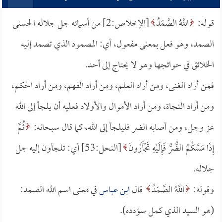
قوله:
اللَّهُ الصَّمَدُ
[الإخلاص:2] من أسمائه جل جلاله الحسنى
الصمد، وهو فعل بمعنى مفعول، أي: المصمود الذي تصمد إليه
الخلائق في حوائجها وهو لا يحتاج إلى أحد.
فمن أراد الغنى، ومن أراد العلم، ومن أراد الفهم، ومن أراد الحكم،
ومن أراد النجاة، ومن أراد الأموال والأولاد فعليه أن يلجأ إلى الله
عز وجل، ومن أصابه الضر فليلجأ إلى الله، كما قال سبحانه:
ثُمَّ
إِذَا مَسَّكُمُ الضُّرُّ فَإِلَيْهِ تَجْأَرُونَ
[النحل:53] أي: تلجأون إليه جل
جلاله.
وقوله:
اللَّهُ الصَّمَدُ
قال
ابن عباس
في معنى اسم الله الصمد:
(هو السيد الذي كمل سؤدده).