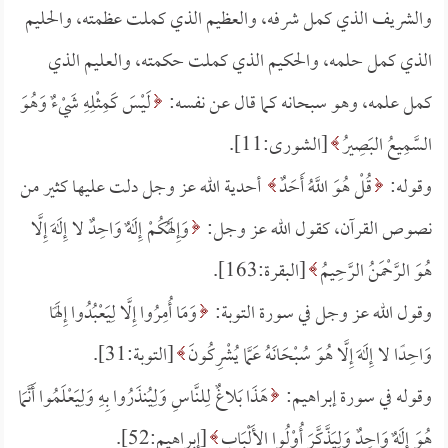
والشريف الذي كمل شرفه، والعظيم الذي كملت عظمته، والحليم
الذي كمل حلمه، والحكيم الذي كملت حكمته، والعليم الذي
كمل علمه، وهو سبحانه كما قال عن نفسه:
لَيْسَ كَمِثْلِهِ شَيْءٌ وَهُوَ
السَّمِيعُ البَصِيرُ
[الشورى:11].
وقوله:
قُلْ هُوَ اللَّهُ أَحَدٌ
أحدية الله عز وجل دلت عليها كثير من
نصوص القرآن، كقول الله عز وجل:
وَإِلَهُكُمْ إِلَهٌ وَاحِدٌ لا إِلَهَ إِلَّا
هُوَ الرَّحْمَنُ الرَّحِيمُ
[البقرة:163].
وقول الله عز وجل في سورة التوبة:
وَمَا أُمِرُوا إِلَّا لِيَعْبُدُوا إِلَهًا
وَاحِدًا لا إِلَهَ إِلَّا هُوَ سُبْحَانَهُ عَمَّا يُشْرِكُونَ
[التوبة:31].
وقوله في سورة إبراهيم:
هَذَا بَلاغٌ لِلنَّاسِ وَلِيُنذَرُوا بِهِ وَلِيَعْلَمُوا أَنَّمَا
هُوَ إِلَهٌ وَاحِدٌ وَلِيَذَّكَّرَ أُوْلُوا الأَلْبَابِ
[إبراهيم:52].