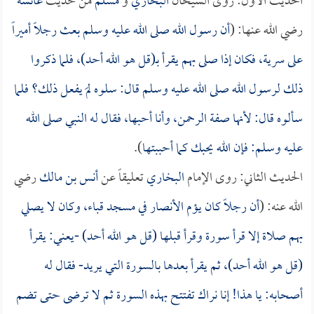
الحديث الأول: روى الشيخان
البخاري
و
مسلم
من حديث
عائشة
رضي الله عنها: (
أن رسول الله صلى الله عليه وسلم بعث رجلاً أميراً
على سرية، فكان إذا صلى بهم يقرأ بـ(قل هو الله أحد)، فلما ذكروا
ذلك لرسول الله صلى الله عليه وسلم قال: سلوه لمَ يفعل ذلك؟ فلما
سألوه قال: لأنها صفة الرحمن، وأنا أحبها، فقال له النبي صلى الله
عليه وسلم: فإن الله يحبك كما أحببتها
).
الحديث الثاني: روى الإمام
البخاري
تعليقاً عن
أنس بن مالك
رضي
الله عنه: (
أن رجلاً كان يؤم الأنصار في مسجد قباء، وكان لا يصلي
بهم صلاة إلا قرأ سورة وقرأ قبلها (قل هو الله أحد) -يعني: يقرأ
(قل هو الله أحد)، ثم يقرأ بعدها بالسورة التي يريد- فقال له
أصحابه: يا هذا! إنا نراك تفتتح بهذه السورة ثم لا ترضى حتى تضم