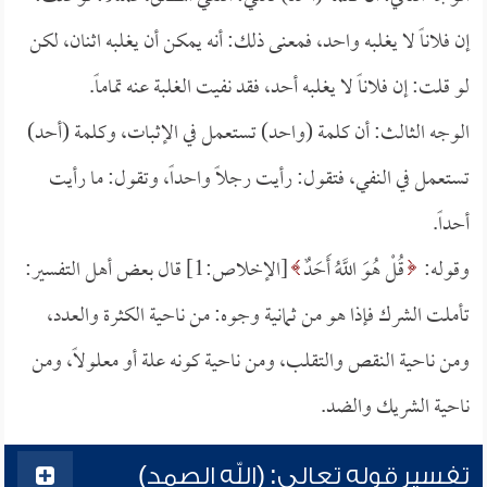
إن فلاناً لا يغلبه واحد، فمعنى ذلك: أنه يمكن أن يغلبه اثنان، لكن
لو قلت: إن فلاناً لا يغلبه أحد، فقد نفيت الغلبة عنه تماماً.
الوجه الثالث: أن كلمة (واحد) تستعمل في الإثبات، وكلمة (أحد)
تستعمل في النفي، فتقول: رأيت رجلاً واحداً، وتقول: ما رأيت
أحداً.
وقوله:
قُلْ هُوَ اللَّهُ أَحَدٌ
[الإخلاص:1] قال بعض أهل التفسير:
تأملت الشرك فإذا هو من ثمانية وجوه: من ناحية الكثرة والعدد،
ومن ناحية النقص والتقلب، ومن ناحية كونه علة أو معلولاً، ومن
ناحية الشريك والضد.
تفسير قوله تعالى: (الله الصمد)