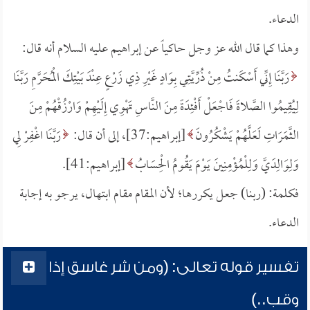
الدعاء.
وهذا كما قال الله عز وجل حاكياً عن إبراهيم عليه السلام أنه قال:
رَبَّنَا إِنِّي أَسْكَنتُ مِنْ ذُرِّيَّتِي بِوَادٍ غَيْرِ ذِي زَرْعٍ عِنْدَ بَيْتِكَ الْمُحَرَّمِ رَبَّنَا
لِيُقِيمُوا الصَّلاةَ فَاجْعَلْ أَفْئِدَةً مِنَ النَّاسِ تَهْوِي إِلَيْهِمْ وَارْزُقْهُمْ مِنَ
الثَّمَرَاتِ لَعَلَّهُمْ يَشْكُرُونَ
[إبراهيم:37]، إلى أن قال:
رَبَّنَا اغْفِرْ لِي
وَلِوَالِدَيَّ وَلِلْمُؤْمِنِينَ يَوْمَ يَقُومُ الْحِسَابُ
[إبراهيم:41].
فكلمة: (ربنا) جعل يكررها؛ لأن المقام مقام ابتهال، يرجو به إجابة
الدعاء.
تفسير قوله تعالى: (ومن شر غاسق إذا
وقب..)