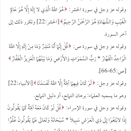
وقوله عز وجل في سورة الحشر:
هُوَ اللَّهُ الَّذِي لا إِلَهَ إِلَّا هُوَ عَالِمُ
الْغَيْبِ وَالشَّهَادَةِ هُوَ الرَّحْمَنُ الرَّحِيمُ
[الحشر:22] وتكرر ذلك إلى
آخر السورة.
وقوله عز وجل في سورة ص:
قُلْ إِنَّمَا أَنَا مُنذِرٌ وَمَا مِنْ إِلَهٍ إِلَّا اللَّهُ
الْوَاحِدُ الْقَهَّارُ *
رَبُّ السَّمَوَاتِ وَالأَرْضِ وَمَا بَيْنَهُمَا الْعَزِيزُ الْغَفَّارُ
[ص:65-66].
وقوله عز وجل:
لَوْ كَانَ فِيهِمَا آلِهَةٌ إِلَّا اللَّهُ لَفَسَدَتَا
[الأنبياء:22]
وهو ما يسميه العلماء: برهان التمانع، أو دليل التمانع.
وقوله عز وجل في سورة الإسراء:
قُلْ لَوْ كَانَ مَعَهُ آلِهَةٌ كَمَا يَقُولُونَ
إِذًا لابْتَغَوْا إِلَى ذِي الْعَرْشِ سَبِيلًا *
سُبْحَانَهُ وَتَعَالَى عَمَّا يَقُولُونَ عُلُوًّا