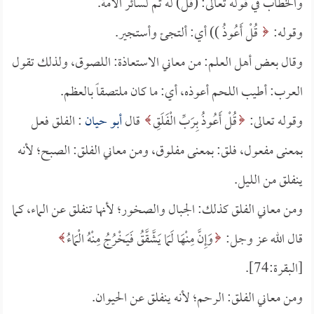
والخطاب في قوله تعالى: (قل) له ثم لسائر الأمة.
وقوله:
قُلْ أَعُوذُ )) أي: ألتجئ وأستجير.
وقال بعض أهل العلم: من معاني الاستعاذة: اللصوق، ولذلك تقول
العرب: أطيب اللحم أعوذه، أي: ما كان ملتصقاً بالعظم.
وقوله تعالى:
قُلْ أَعُوذُ بِرَبِّ الْفَلَقِ
قال
أبو حيان
: الفلق فعل
بمعنى مفعول، فلق: بمعنى مفلوق، ومن معاني الفلق: الصبح؛ لأنه
ينفلق من الليل.
ومن معاني الفلق كذلك: الجبال والصخور؛ لأنها تنفلق عن الماء، كما
قال الله عز وجل:
وَإِنَّ مِنْهَا لَمَا يَشَّقَّقُ فَيَخْرُجُ مِنْهُ الْمَاءُ
[البقرة:74].
ومن معاني الفلق: الرحم؛ لأنه ينفلق عن الحيوان.