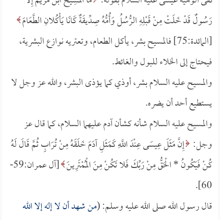
نفى ألوهية عيسى عليه السلام بقوله:
مَا الْمَسِيحُ ابْنُ مَرْيَمَ إِلَّا
رَسُولٌ قَدْ خَلَتْ مِنْ قَبْلِهِ الرُّسُلُ وَأُمُّهُ صِدِّيقَةٌ كَانَا يَأْكُلانِ الطَّعَامَ
[المائدة:75] فالمسيح بشر، يأكل الطعام، وتعتريه نوازع البشرية،
فيحتاج إلى الخلاء للبول والغائط.
والمسيح عليه السلام بشر، أوذي كما يؤذى البشر، والله عز وجل لا
يستطيع أحد أن يضره.
والمسيح عليه السلام شأنه كشأن آدم عليهما السلام، كما قال عز
وجل:
إِنَّ مَثَلَ عِيسَى عِنْدَ اللَّهِ كَمَثَلِ آدَمَ خَلَقَهُ مِنْ تُرَابٍ ثُمَّ قَالَ لَهُ
كُنْ فَيَكُونُ *
الْحَقُّ مِنْ رَبِّكَ فَلا تَكُنْ مِنَ الْمُمْتَرِينَ
[آل عمران:59-
60].
قال رسول الله صلى الله عليه وسلم: (
من شهد أن لا إله إلا الله