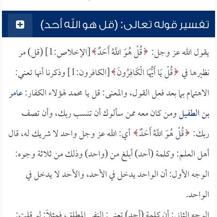
تفسير قوله تعالى: (قل هو الله أحد)
يقول الله عز وجل:
قُلْ هُوَ اللَّهُ أَحَدٌ
[الإخلاص:1] (قل) مر
نظيرها في
قُلْ يَا أَيُّهَا الْكَافِرُونَ
[الكافرون:1] وذكرنا أنها تعني:
الاهتمام بما بعد فعل القول، والمعنى: قل يا محمد لهؤلاء الكفار:
عامر
بن الطفيل
ومن كان معه ممن سألوك أن تنسب ربك، وأن تصف
ربك:
قُلْ هُوَ اللَّهُ أَحَدٌ
أي: الله عز وجل واحد لا شريك له، قال
أهل العلم: وكلمة (أحد) أبلغ من (واحد) وذلك من ثلاثة وجوه:
الوجه الأول: أن الواحد يدخل في الأحد، والأحد لا يدخل في
الواحد.
الوجه الثاني: أن كلمة (أحد) تعني: النفي المطلق، فمثلاً: لو قلت: