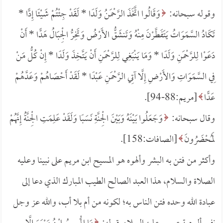
وقوله سبحانه:
وَقَالُوا اتَّخَذَ الرَّحْمَنُ وَلَدًا *
لَقَدْ جِئْتُمْ شَيْئًا إِدًّا *
تَكَادُ السَّمَوَاتُ يَتَفَطَّرْنَ مِنْهُ وَتَنشَقُّ الأَرْضُ وَتَخِرُّ الْجِبَالُ هَدًّا *
أَنْ
دَعَوْا لِلرَّحْمَنِ وَلَدًا *
وَمَا يَنْبَغِي لِلرَّحْمَنِ أَنْ يَتَّخِذَ وَلَدًا *
إِنْ كُلُّ مَنْ
فِي السَّمَوَاتِ وَالأَرْضِ إِلَّا آتِي الرَّحْمَنِ عَبْدًا *
لَقَدْ أَحْصَاهُمْ وَعَدَّهُمْ
عَدًّا
[مريم:88-94].
وقال سبحانه:
وَجَعَلُوا بَيْنَهُ وَبَيْنَ الْجِنَّةِ نَسَبًا وَلَقَدْ عَلِمَتِ الْجِنَّةُ إِنَّهُمْ
لَمُحْضَرُونَ
[الصافات:158].
وأكثر من فتن به البشر وألهوه هو المسيح ابن مريم على نبينا وعليه
الصلاة والسلام، هذا العبد الصالح الطيب المبارك الذي دعا إلى
عبادة الله وحده فتن الناس به؛ لكونه من أم بلا أب، والله عز وجل