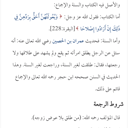
والأصل فيه الكتاب والسنة والإجماع:
أما الكتاب: فقول الله عز وجل:
وَبُعُولَتُهُنَّ أَحَقُّ بِرَدِّهِنَّ فِي
ذَلِكَ إِنْ أَرَادُوا إِصْلاحًا
[البقرة:228].
وأما السنة: فحديث
عمران بن الحصين
رضي الله تعالى عنه: أنه
سئل عن الرجل يطلق امرأته ثم يقع ولم يشهد على طلاقها ولا
رجعتها، فقال: طلقت لغير السنة، وراجعت لغير السنة. وهذا
الحديث في السنن صححه ابن حجر رحمه الله تعالى والإجماع
قائم على ذلك.
شروط الرجعة
قال المؤلف رحمه الله: (من طلق بلا عوض زوجه).