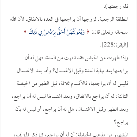
فله رجعتها).
المطلقة الرجعية: لزوجها أن يراجعها في العدة بالاتفاق، لأن الله
سبحانه وتعالى قال:
وَبُعُولَتُهُنَّ أَحَقُّ بِرَدِّهِنَّ فِي ذَلِكَ
[البقرة:228].
وإذا طهرت من الحيض فقد انتهت من العدة، فهل له أن
يراجعها بعد نهاية العدة وقبل الاغتسال؟ وأما بعد الاغتسال
فليس له أن يراجعها، فالأقسام ثلاثة، قبل الطهر من الحيضة
الثالثة: له أن يراجع بالاتفاق، وبعد اغتسالها ليس له أن يراجع،
وبعد الطهر وقبل الاغتسال، هل له أن يراجع، أو ليس له بأن
يراجع؟
المشهور من مذهب الحنابلة: أن له أن يراجع، كما ذكر المؤلف،