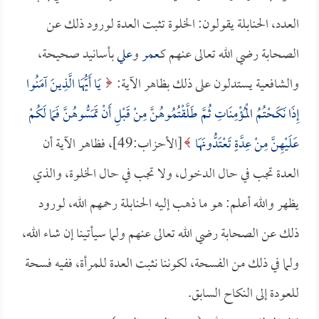
العدد، الحنابلة يقولون: الخلوة تثبت العدة لورود ذلك عن
الصحابة رضي الله تعالى عنهم كـ
عمر
و
علي
بأسانيد صحيحة،
والشافعية يستدلون على ذلك بظاهر الآية:
يَا أَيُّهَا الَّذِينَ آمَنُوا
إِذَا نَكَحْتُمُ الْمُؤْمِنَاتِ ثُمَّ طَلَّقْتُمُوهُنَّ مِنْ قَبْلِ أَنْ تَمَسُّوهُنَّ فَمَا لَكُمْ
عَلَيْهِنَّ مِنْ عِدَّةٍ تَعْتَدُّونَهَا
[الأحزاب:49]، فظاهر الآية أن
العدة تجب في حال الدخول، ولا تجب في حال الخلوة، والذي
يظهر والله أعلم: هو ما ذهب إليه الحنابلة رحمهم الله، لورود
ذلك عن الصحابة رضي الله تعالى عنهم ولما سيأتينا إن شاء الله،
ولما في ذلك من الفسحة، لكوننا نثبت العدة للمرأة، ففيه فسحة
للعودة إلى النكاح السابق.