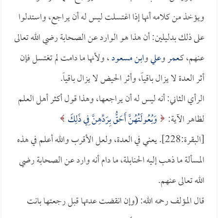
ويؤخذ من كلامه أنها إذا اغتسلت ليس له أن يراجع، واستدلوا
على ذلك بدليلين: أن هذا هو الوارد عن الصحابة رضي الله تعالى
عنهم، كـ
عمر
و
علي
و
ابن مسعود
، ولأنها ما دامت لم تغتسل فإن
أثر العدة لا يزال باقياً، وأثر الحيض لا يزال باقياً.
الرأي الثاني: أنه ليس له أن يراجعها، وهذا قول أكثر أهل العلم
لظاهر الآية:
وَبُعُولَتُهُنَّ أَحَقُّ بِرَدِّهِنَّ فِي ذَلِكَ
[البقرة:228]. يعني في العدة، ولعل الأقرب والله أعلم في هذه
المسألة ما ذهب إليه الحنابلة، ما دام أنه وارد عن الصحابة رضي
الله تعالى عنهم.
قال المؤلف رحمه الله: (وإن انقضت عدتها قبل رجعتها بانت