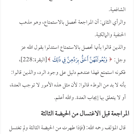
الشافعية.
والرأي الثاني: أن المراجعة تحصل بالاستمتاع، وهو مذهب
الحنفية والمالكية.
والذين قالوا بأنها تحصل بالاستمتاع استدلوا بقول الله عز
وجل:
وَبُعُولَتُهُنَّ أَحَقُّ بِرَدِّهِنَّ فِي ذَلِكَ
[البقرة:228]،
فكونه استمتع فهذا عندهم دليل على وجود الرد، والذين قالوا:
بأنه لا بد من الوطء قالوا: لأن مثل هذه الأمور لا توجب العدة،
أو لا يتعلق بها إيجاب العدة. والله أعلم.
المراجعة قبل الاغتسال من الحيضة الثالثة
قال المؤلف رحمه الله: (فإذا طهرت من الحيضة الثالثة ولم تغتسل