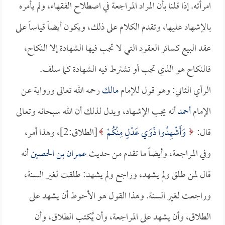
امرأته. إذا قلنا بأن المراد المراجعة في اصطلاح الفقهاء، ولم يأمره
بالإشهاد عليها، وتقدم الكلام على ذلك، ويكون أيضاً قياساً على
عقد البيع كسائر العقود التي لا تجب فيها الشهادة إلا النكاح،
فالنكاح هو الذي تجب أو تشترط فيه الشهادة كما سلف.
الرأي الثاني: وهو قول للإمام
مالك
رحمه الله تعالى ورواية عن
الإمام
أحمد
أنه يجب الإشهاد، ويدل لذلك أن الله سبحانه وتعالى
قال:
وَأَشْهِدُوا ذَوَي عَدْلٍ مِنْكُمْ
[الطلاق:2]، وهذا أمر،
وفي المراجعة، وأيضاً ما تقدم من حديث
عمران بن الحصين
أنه
قال لمن طلق ولم يشهد، وراجع ولم يشهد: طلقت لغير السنة،
وراجعت لغير السنة. وهذا القول هو الأحوط أن يشهد على
الطلاق، وأن يشهد على المراجعة، وأن يُكتب الطلاق، وأن