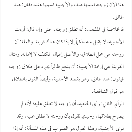
هنا الآن زوجته اسمها هند، والأجنبية اسمها هند، فقال: هند
طالق.
فالخلاصة في المذهب: أنه تطلق زوجته، حتى وإن قال: أردت
الأجنبية، لا يقبل منه حكماً إلا إذا كان هناك قرينة. والعلة: أن
زوجته هي محل الطلاق، والأصل إعمال المكلف لا إهماله. ومثال
القرينة على إرادة الأجنبية: أن يدفع ظالماً يجبره على طلاق زوجته
فيقول: هند طالق، وهو يقصد الأجنبية، وأيضاً القول بالطلاق
هو قول الشافعية.
الرأي الثاني: رأي الحنفية، أن زوجته لا تطلق عليه؛ لأنه لم
يصرح بطلاقها، وحينئذٍ نقول بأن زوجته لا تطلق عليه، وقد
نوى الأجنبية، وهذا القول هو الصواب في هذه المسألة: أنه إذا