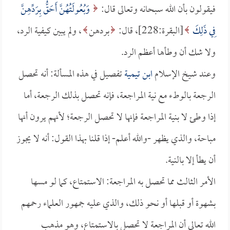
فيقولون بأن الله سبحانه وتعالى قال:
وَبُعُولَتُهُنَّ أَحَقُّ بِرَدِّهِنَّ
فِي ذَلِكَ
[البقرة:228]، قال:
بردهن
، ولم يبين كيفية الرد،
ولا شك أن وطأها أعظم الرد.
وعند شيخ الإسلام
ابن تيمية
تفصيل في هذه المسألة: أنه تحصل
الرجعة بالوطء مع نية المراجعة، فإنه تحصل بذلك الرجعة، أما
إذا وطئ لا بنية المراجعة فإنها لا تحصل الرجعة؛ لأنهم يرون أنها
مباحة، والذي يظهر -والله أعلم- إذا قلنا بهذا القول: أنه لا يجوز
أن يطأ إلا بالنية.
الأمر الثالث مما تحصل به المراجعة: الاستمتاع، كما لو مسها
بشهوة أو قبلها أو نحو ذلك، والذي عليه جمهور العلماء رحمهم
الله تعالى أن المراجعة لا تحصل بالاستمتاع، وهو مذهب