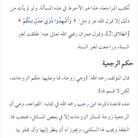
تُكتب المراجعة، هذا هو الأحوط في هذه المسألة. ولو لم يأتِ من
ذلك إلا قول الله عز وجل:
وَأَشْهِدُوا ذَوَي عَدْلٍ مِنْكُمْ
[الطلاق:2]، وقول عمران رضي الله تعالى عنه: طلقت لغير
السنة، وراجعت لغير السنة.
حكم الرجعية
قال المؤلف رحمه الله: (وهي زوجة، لها وعليها حكم الزوجات،
لكن لا قسم لها).
هذه قاعدة ذكرها
ابن رجب
رحمه الله في كتابه: القواعد، وهي أن
الرجعية زوجة كسائر الزوجات إلا في بعض المسائل، فتجب لها
النفقة ويجب لها السكنى، ويجوز له أن ينظر إليها وأن يخلو بها