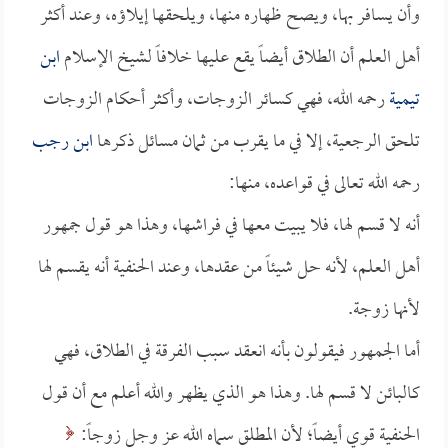
وأن يسافر بها، ويصح ظهاره منها، ويلحقها إيلاؤه، وعند أكثر
أهل العلم أن الطلاق أيضاً يقع عليها خلافاً لشيخ الإسلام
ابن
تيمية
رحمه الله، فهي كسائر الزوجات، وأكثر أحكام الزوجات
تلحق الرجعية، إلا في ما يقرب من ثمان مسائل ذكرها
ابن رجب
رحمه الله تعالى في قواعده، منها:
أنه لا قسم لها، فلا يبيت معها في فراشها، وهذا هو قول جمهور
أهل العلم، لأنه حل شيئاً من عقدها، وعند الحنفية أنه يقسم لها
لأنها زوجة.
أما الجمهور فيقولون بأنه انعقد سبب الفرقة في الطلاق، فهي
كالبائن لا قسم لها. وهذا هو الذي يظهر والله أعلم مع أن قول
الحنفية قوي أيضاً؛ لأن المطلق سماه الله عز وجل زوجاً: