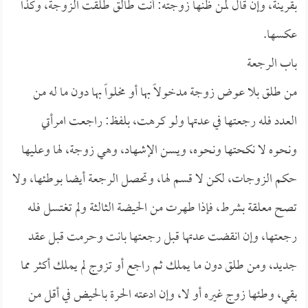
بقرينة، وإن قال لمن ظنها زوجته: أنت طالق طلقت الزوجة، وكذا
عكسها.
باب الرجعة
من طلق بلا عوض زوجة مدخولاً بها أو مخلواً بها دون ما له من
العدد فله رجعتها في عدتها ولو كرهت، بلفظ: راجعت امرأتي
ونحوه لا نكحتها ونحوه، ويسن الإشهاد، وهي زوجة، لها وعليها
حكم الزوجات، لكن لا قسم لها، وتحصل الرجعة أيضا بوطئها، ولا
تصح معلقة بشرط، فإذا طهرت من الحيضة الثالثة ولم تغتسل فله
رجعتها، وإن انقضت عدتها قبل رجعتها بانت وحرمت قبل عقد
جديد، ومن طلق دون ما يملك ثم راجع أو تزوج لم يملك أكثر مما
بقي، وطئها زوج غيره أو لا، وإن ادعته الحرة بالحيض في أقل من