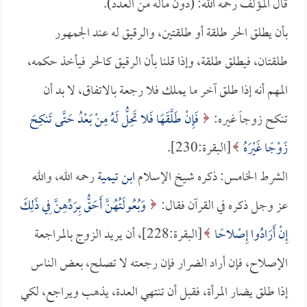
قال المؤلف رحمه الله: (دون ماله من العدد).
بأن يطلق الحر طلقة أو طلقتين، والرقيق له عند الجمهور
طلقتان، فيطلق طلقة، وإذا قلنا بأن الرقيق كالحر فيأخذ حكمه،
المهم أنه إذا طلق آخر ما يملك فلا رجعة بالاتفاق، لا بد أن
تنكح زوجاً غيره:
فَإِنْ طَلَّقَهَا فَلا تَحِلُّ لَهُ مِنْ بَعْدُ حَتَّى تَنكِحَ
زَوْجًا غَيْرَهُ
[البقرة:230].
الشرط الخامس: ذكره شيخ الإسلام
ابن تيمية
رحمه الله، والله
عز وجل ذكره في القرآن فقال:
وَبُعُولَتُهُنَّ أَحَقُّ بِرَدِّهِنَّ فِي ذَلِكَ
إِنْ أَرَادُوا إِصْلاحًا
[البقرة:228]، أن يريد الزوج بالمراجعة
الإصلاح، فإن أراد الضرار فإن رجعته لا تصلح، بعض الناس
إذا طلق يضار المرأة، فقبل أن تنتهي العدة، يذهب ويراجع، لكي