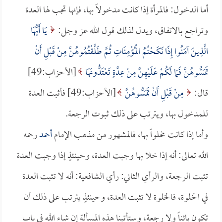
أما الدخول: فالمرأة إذا كانت مدخولاً بها، فإنها تجب لها العدة
وتراجع بالاتفاق، ويدل لذلك قول الله عز وجل:
يَا أَيُّهَا
الَّذِينَ آمَنُوا إِذَا نَكَحْتُمُ الْمُؤْمِنَاتِ ثُمَّ طَلَّقْتُمُوهُنَّ مِنْ قَبْلِ أَنْ
تَمَسُّوهُنَّ فَمَا لَكُمْ عَلَيْهِنَّ مِنْ عِدَّةٍ تَعْتَدُّونَهَا
[الأحزاب:49]
قال:
مِنْ قَبْلِ أَنْ تَمَسُّوهُنَّ
[الأحزاب:49] فأثبت العدة
للمدخول بها، ويترتب على ذلك ثبوت الرجعة.
وأما إذا كانت مخلواً بها، فالمشهور من مذهب الإمام
أحمد
رحمه
الله تعالى: أنه إذا خلا بها وجبت العدة، وحينئذٍ إذا وجبت العدة
تثبت الرجعة، والرأي الثاني: رأي الشافعية: أنه لا تثبت العدة
في الخلوة، فالخلوة لا تثبت العدة، وحينئذٍ يترتب على ذلك أن
تكون بائناً ولا رجعة، وستأتينا هذه المسألة إن شاء الله في باب