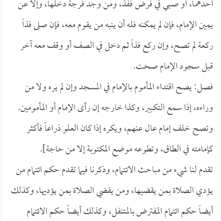
أحدهما، أو صبي في فرض ففذ، ومن وجد فرجة دخلها، وإلا عن
يمين الإمام، فإن لم يمكنه فله أن ينبه من يقوم معه، فإن صلى فذاً
ركعة لم تصح، وإن ركع فذاً ثم دخل في الصف أو وقف معه آخر
قبل سجود الإمام صحت.
فصل: يصح اقتداء المأموم بالإمام في المسجد وإن لم يره ولا من
وراءه، إذا سمع التكبير، وكذا خارجه إن رأى الإمام أو المأمومين.
وتصح خلف إمام عال عنهم، ويكره إذا كان العلو ذراعاً فأكثر
كإمامته في الطاق، وتطوعه موضع المكتوبة إلا من حاجة].
تقدم لنا شيء من مباحث الائتمام، وذكرنا فيما تقدم حكم ائتمام من
يؤدي الصلاة بمن يقضيها، ومن يقضي الصلاة بمن يؤديها، وكذلك
أيضاً حكم ائتمام المفترض بالمتنفل، وكذلك أيضاً حكم الائتمام