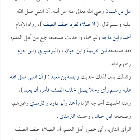
علي بن شيبان
رضي الله تعالى عنه عن أبيه: أن النبي صلى الله
عليه وسلم قال: (
لا صلاة لفرد خلف الصف
)، رواه الإمام
أحمد
و
ابن ماجه
وغيرهما، والحديث صححه جمع من أهل العلم؛
فقد صححه
ابن خزيمة
و
ابن حبان
، و
البوصيري
و
ابن حزم
رحمهم الله.
وكذلك يدل لذلك حديث
وابصة بن معبد
: (
أن النبي صلى الله
عليه وسلم رأى رجلاً يصلي خلف الصف فأمره أن يعيد
)،
وهذا الحديث أخرجه الإمام
أحمد
و
أبو داود
و
الترمذي
وغيرهم،
وصححه
ابن حبان
, وحسنه
الترمذي
.
الرأي الثاني، رأي جمهور أهل العلم: أن الصلاة خلف الصف