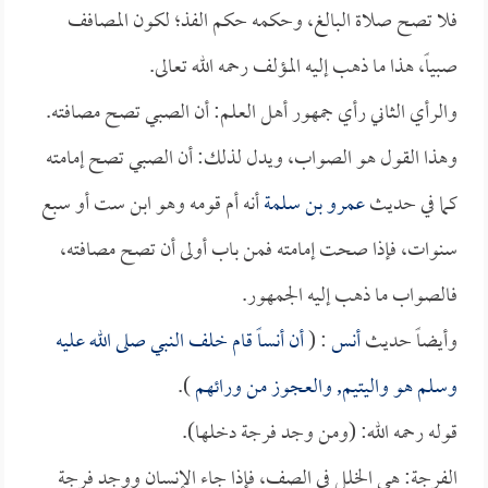
فلا تصح صلاة البالغ، وحكمه حكم الفذ؛ لكون المصافف
صبياً، هذا ما ذهب إليه المؤلف رحمه الله تعالى.
والرأي الثاني رأي جمهور أهل العلم: أن الصبي تصح مصافته.
وهذا القول هو الصواب، ويدل لذلك: أن الصبي تصح إمامته
كما في حديث
عمرو بن سلمة
أنه أم قومه وهو ابن ست أو سبع
سنوات، فإذا صحت إمامته فمن باب أولى أن تصح مصافته،
فالصواب ما ذهب إليه الجمهور.
وأيضاً حديث
أنس
: (
أن
أنساً
قام خلف النبي صلى الله عليه
وسلم هو واليتيم, والعجوز من ورائهم
).
قوله رحمه الله: (ومن وجد فرجة دخلها).
الفرجة: هي الخلل في الصف، فإذا جاء الإنسان ووجد فرجة