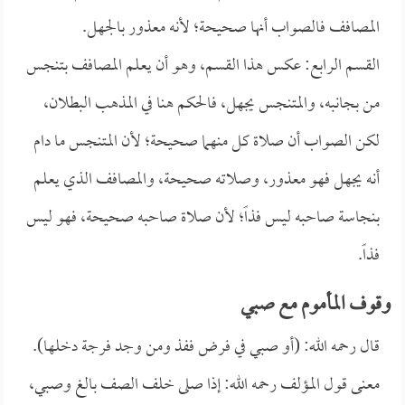
المصافف فالصواب أنها صحيحة؛ لأنه معذور بالجهل.
القسم الرابع: عكس هذا القسم، وهو أن يعلم المصافف بتنجس
من بجانبه، والمتنجس يجهل، فالحكم هنا في المذهب البطلان،
لكن الصواب أن صلاة كل منهما صحيحة؛ لأن المتنجس ما دام
أنه يجهل فهو معذور، وصلاته صحيحة، والمصافف الذي يعلم
بنجاسة صاحبه ليس فذاً؛ لأن صلاة صاحبه صحيحة، فهو ليس
فذاً.
وقوف المأموم مع صبي
قال رحمه الله: (أو صبي في فرض ففذ ومن وجد فرجة دخلها).
معنى قول المؤلف رحمه الله: إذا صلى خلف الصف بالغ وصبي،