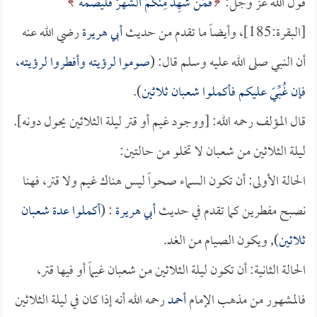
قول الله عز وجل:
فَمَنْ شَهِدَ مِنْكُمُ الشَّهْرَ فَلْيَصُمْهُ
[البقرة:185]، وأيضاً ما تقدم من حديث
أبي هريرة
رضي الله عنه
أن النبي صلى الله عليه وسلم قال: (
صوموا لرؤيته وأفطروا لرؤيته،
فإن غُبِّيَ عليكم فأكملوا شعبان ثلاثين
).
قال المؤلف رحمه الله: [ووجود غيم أو قتر ليلة الثلاثين يحول دونه].
ليلة الثلاثين من شعبان لا تخلو من حالتين:
الحالة الأولى: أن تكون السماء صحواً ليس هناك غيم ولا قتر، فهنا
نصبح مفطرين كما تقدم في حديث
أبي هريرة
: (
أكملوا عدة شعبان
ثلاثين
), ويكون الصيام من الغد.
الحالة الثانية: أن تكون ليلة الثلاثين من شعبان غيماً أو فيها قتر،
فالمشهور من مذهب الإمام
أحمد
رحمه الله أنه إذا كان في ليلة الثلاثين