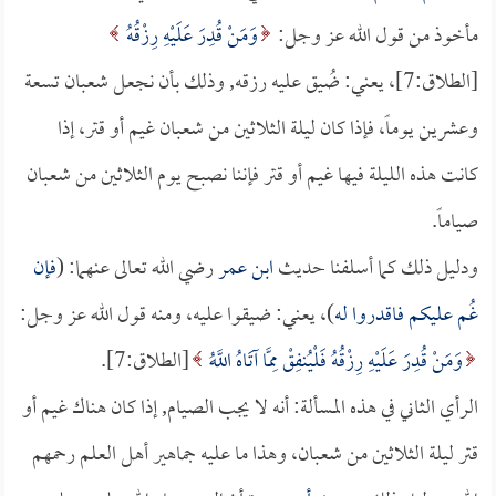
مأخوذ من قول الله عز وجل:
وَمَنْ قُدِرَ عَلَيْهِ رِزْقُهُ
[الطلاق:7]، يعني: ضُيق عليه رزقه, وذلك بأن نجعل شعبان تسعة
وعشرين يوماً، فإذا كان ليلة الثلاثين من شعبان غيم أو قتر، إذا
كانت هذه الليلة فيها غيم أو قتر فإننا نصبح يوم الثلاثين من شعبان
صياماً.
ودليل ذلك كما أسلفنا حديث
ابن عمر
رضي الله تعالى عنهما: (
فإن
غُم عليكم فاقدروا له
)، يعني: ضيقوا عليه، ومنه قول الله عز وجل:
وَمَنْ قُدِرَ عَلَيْهِ رِزْقُهُ فَلْيُنفِقْ مِمَّا آتَاهُ اللَّهُ
[الطلاق:7].
الرأي الثاني في هذه المسألة: أنه لا يجب الصيام, إذا كان هناك غيم أو
قتر ليلة الثلاثين من شعبان، وهذا ما عليه جماهير أهل العلم رحمهم