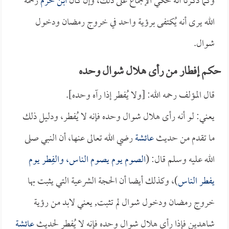
وكما ذكرنا أنه حُكي الإجماع على ذلك، وإن كان
ابن حزم
رحمه
الله يرى أنه يُكتفى برؤية واحد في خروج رمضان ودخول
شوال.
حكم إفطار من رأى هلال شوال وحده
قال المؤلف رحمه الله: [ولا يُفطر إذا رآه وحده].
يعني: لو أنه رأى هلال شوال وحده فإنه لا يُفطر، ودليل ذلك
ما تقدم من حديث
عائشة
رضي الله تعالى عنها، أن النبي صلى
الله عليه وسلم قال: (
الصوم يوم يصوم الناس، والفِطر يوم
يفطر الناس
)، وكذلك أيضا أن الحجة الشرعية التي يثبت بها
خروج رمضان ودخول شوال لم تثبت, يعني لابد من رؤية
شاهدين فإذا رأى هلال شوال وحده فإنه لا يُفطر لحديث
عائشة