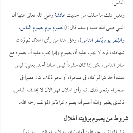
الناس.
ودليل ذلك ما سلف من حديث
عائشة
رضي الله تعالى عنها أن
النبي صلى الله عليه وسلم قال: (
الصوم يوم يصوم الناس،
والفِطر يوم يُفطر الناس
)، وعلى هذا من رأى الهلال ثم رُدت
شهادته، فإنه لا يجب عليه أن يصوم وإنما يجب عليه أن يصوم مع
سائر الناس، لكن إذا كان منفرداً ليس هناك أحد, يعني: ليس
عنده أحد كما لو كان في صحراء أو نحو ذلك، كان مقيماً في
صحراء ونحو ذلك, ثم رأى الهلال فهو الآن لا يخالف الناس،
فالذي يظهر والله أعلم أنه يصوم كما ذكر المؤلف رحمه الله.
شروط من يصوم برؤيته الهلال
قال المؤلف رحمه الله: [فإن كان عدلاً صام الناس بقوله].