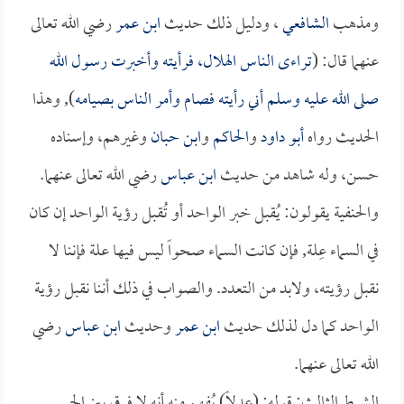
ومذهب
الشافعي
، ودليل ذلك حديث
ابن عمر
رضي الله تعالى
عنهما قال: (
تراءى الناس الهلال، فرأيته وأخبرت رسول الله
صلى الله عليه وسلم أني رأيته فصام وأمر الناس بصيامه
), وهذا
الحديث رواه
أبو داود
و
الحاكم
و
ابن حبان
وغيرهم، وإسناده
حسن، وله شاهد من حديث
ابن عباس
رضي الله تعالى عنهما.
والحنفية يقولون: يُقبل خبر الواحد أو تُقبل رؤية الواحد إن كان
في السماء عِلة, فإن كانت السماء صحواً ليس فيها علة فإننا لا
نقبل رؤيته، ولابد من التعدد. والصواب في ذلك أننا نقبل رؤية
الواحد كما دل لذلك حديث
ابن عمر
وحديث
ابن عباس
رضي
الله تعالى عنهما.
الشرط الثالث: قوله: (عدلاً) يُفهم منه أنه لا فرق بين الحر