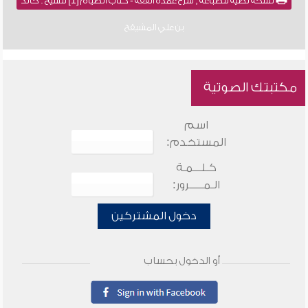
نسخة نصية للطباعة , شرح عمدة الفقه - كتاب الصيام [1] للشيخ : خالد
بن علي المشيقح
مكتبتك الصوتية
اسم
المستخدم:
كـلـــمـة
الـمـــــرور:
دخول المشتركين
أو الدخول بحساب