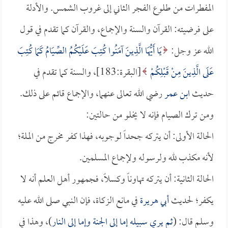
المفطرات من طلوع الفجر الثاني إلى غروب الشمس. والأدلة
على فرضيته: القرآن والسنة والإجماع، والقرآن كما تقدم في قول
الله عز وجل:
يَا أَيُّهَا الَّذِينَ آمَنُوا كُتِبَ عَلَيْكُمُ الصِّيَامُ كَمَا كُتِبَ
عَلَى الَّذِينَ مِنْ قَبْلِكُمْ
[البقرة:183]، والسنة كما تقدم في
حديث
ابن عمر
رضي الله تعالى عنهما، والإجماع قائم على ذلك.
ومن ترك الصيام فإنه لا يخلو من حالتين:
الحالة الأولى: أن يتركه جحداً لوجوبه، فهذا كفر مخرج من الملة؛
لأنه مكذب لله ولرسوله ولإجماع المسلمين.
الحالة الثانية: أن يتركه تهاوناً وكسلاً، فجمهور أهل العلم أنه لا
يكفر؛ لحديث
أبي هريرة
في مانع الزكاة، فإن النبي صلى الله عليه
وسلم قال: (
ثم يري سبيله إما إلى الجنة وإما إلى النار
)، وهذا في