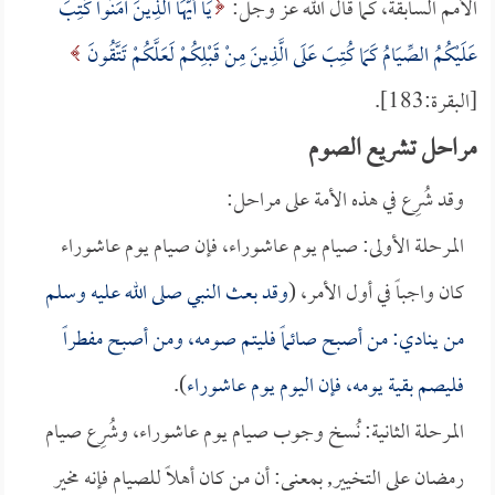
الأمم السابقة، كما قال الله عز وجل:
يَا أَيُّهَا الَّذِينَ آمَنُوا كُتِبَ
عَلَيْكُمُ الصِّيَامُ كَمَا كُتِبَ عَلَى الَّذِينَ مِنْ قَبْلِكُمْ لَعَلَّكُمْ تَتَّقُونَ
[البقرة:183].
مراحل تشريع الصوم
وقد شُرِع في هذه الأمة على مراحل:
المرحلة الأولى: صيام يوم عاشوراء، فإن صيام يوم عاشوراء
كان واجباً في أول الأمر، (
وقد بعث النبي صلى الله عليه وسلم
من ينادي: من أصبح صائماً فليتم صومه، ومن أصبح مفطراً
فليصم بقية يومه، فإن اليوم يوم عاشوراء
).
المرحلة الثانية: نُسخ وجوب صيام يوم عاشوراء، وشُرِع صيام
رمضان على التخيير, بمعنى: أن من كان أهلاً للصيام فإنه مخير