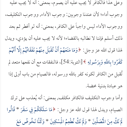
وعلى هذا فالكافر لا يجب عليه أن يصوم، بمعنى: أنه لا يجب عليه
وجوب أداء؛ لأن عندنا وجوبين: وجوب الأداء, ووجوب التكليف،
ووجوب الأداء ليس واجباً على الكافر، بمعنى: أنه لو أفطر ثم بعد
ذلك أسلم فإننا لا نطالبه بالقضاء؛ لأنه لا يجب عليه أن يؤدي، ويدل
لهذا قول الله عز وجل:
وَمَا مَنَعَهُمْ أَنْ تُقْبَلَ مِنْهُمْ نَفَقَاتُهُمْ إِلَّا أَنَّهُمْ
كَفَرُوا بِاللَّهِ وَبِرَسُولِهِ
[التوبة:54]، فالنفقات مع أن نفعها متعد لم
تُقبل من الكافر لكونه كفر بالله ورسوله، فالصيام من باب أولى إذا
هو عبادة بدنية محضة.
وأما وجوب التكليف فالكافر مكلف, بمعنى: أنه يُعذب على ترك
الصيام، ويدل لهذا قول الله عز وجل:
مَا سَلَكَكُمْ فِي سَقَرَ
*
قَالُوا
لَمْ نَكُ مِنَ الْمُصَلِّينَ
*
وَلَمْ نَكُ نُطْعِمُ الْمِسْكِينَ
*
وَكُنَّا نَخُوضُ مَعَ