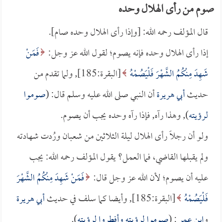
صوم من رأى الهلال وحده
قال المؤلف رحمه الله: [وإذا رأى الهلال وحده صام].
إذا رأى الهلال وحده فإنه يصوم؛ لقول الله عز وجل:
فَمَنْ
شَهِدَ مِنْكُمُ الشَّهْرَ فَلْيَصُمْهُ
[البقرة:185], ولما تقدم من
حديث
أبي هريرة
أن النبي صلى الله عليه وسلم قال: (
صوموا
لرؤيته
), وهذا رآه, فإذا رآه وحده يجب أن يصوم.
ولو أن رجلاً رأى الهلال ليلة الثلاثين من شعبان ورُدت شهادته
ولم يقبلها القاضي، فما العمل؟ يقول المؤلف رحمه الله: يجب
عليه أن يصوم؛ لأن الله عز وجل قال:
فَمَنْ شَهِدَ مِنْكُمُ الشَّهْرَ
فَلْيَصُمْهُ
[البقرة:185], وأيضا كما سلف في حديث
أبي هريرة
و
ابن عمر
: (
صوموا لرؤيته وأفطروا لرؤيته
).