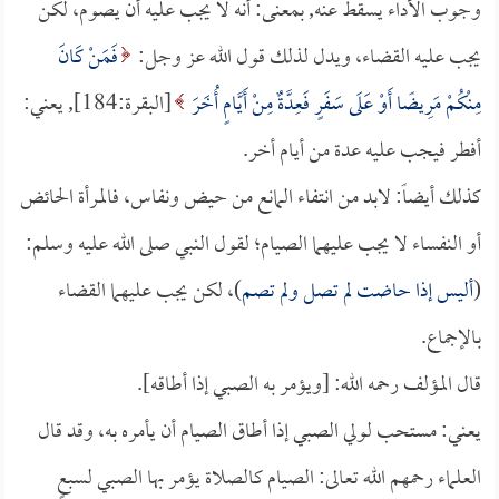
وجوب الأداء يسقط عنه, بمعنى: أنه لا يجب عليه أن يصوم، لكن
يجب عليه القضاء، ويدل لذلك قول الله عز وجل:
فَمَنْ كَانَ
مِنْكُمْ مَرِيضًا أَوْ عَلَى سَفَرٍ فَعِدَّةٌ مِنْ أَيَّامٍ أُخَرَ
[البقرة:184], يعني:
أفطر فيجب عليه عدة من أيام أخر.
كذلك أيضاً: لابد من انتفاء المانع من حيض ونفاس، فالمرأة الحائض
أو النفساء لا يجب عليهما الصيام؛ لقول النبي صلى الله عليه وسلم:
(
أليس إذا حاضت لم تصل ولم تصم
)، لكن يجب عليهما القضاء
بالإجماع.
قال المؤلف رحمه الله: [ويؤمر به الصبي إذا أطاقه].
يعني: مستحب لولي الصبي إذا أطاق الصيام أن يأمره به، وقد قال
العلماء رحمهم الله تعالى: الصيام كالصلاة يؤمر بها الصبي لسبعٍ