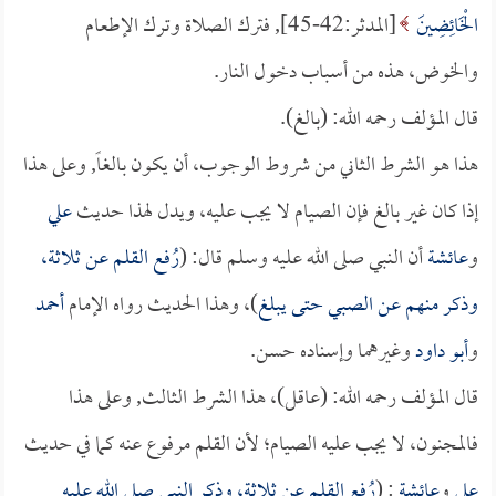
الْخَائِضِينَ
[المدثر:42-45], فترك الصلاة وترك الإطعام
والخوض، هذه من أسباب دخول النار.
قال المؤلف رحمه الله: (بالغ).
هذا هو الشرط الثاني من شروط الوجوب، أن يكون بالغاً, وعلى هذا
إذا كان غير بالغ فإن الصيام لا يجب عليه، ويدل لهذا حديث
علي
و
عائشة
أن النبي صلى الله عليه وسلم قال: (
رُفع القلم عن ثلاثة،
وذكر منهم عن الصبي حتى يبلغ
)، وهذا الحديث رواه الإمام
أحمد
و
أبو داود
وغيرهما وإسناده حسن.
قال المؤلف رحمه الله: (عاقل)، هذا الشرط الثالث, وعلى هذا
فالمجنون، لا يجب عليه الصيام؛ لأن القلم مرفوع عنه كما في حديث
علي
و
عائشة
: (
رُفع القلم عن ثلاثة، وذكر النبي صلى الله عليه