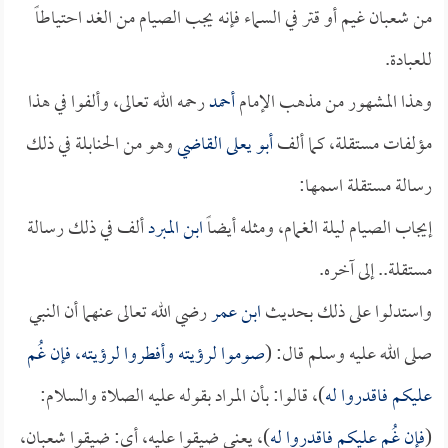
من شعبان غيم أو قتر في السماء فإنه يجب الصيام من الغد احتياطاً
للعبادة.
وهذا المشهور من مذهب الإمام
أحمد
رحمه الله تعالى، وألفوا في هذا
مؤلفات مستقلة، كما ألف
أبو يعلى القاضي
وهو من الحنابلة في ذلك
رسالة مستقلة اسمها:
إيجاب الصيام ليلة الغمام، ومثله أيضاً
ابن المبرد
ألف في ذلك رسالة
مستقلة.. إلى آخره.
واستدلوا على ذلك بحديث
ابن عمر
رضي الله تعالى عنهما أن النبي
صلى الله عليه وسلم قال: (
صوموا لرؤيته وأفطروا لرؤيته، فإن غُم
عليكم فاقدروا له
)، قالوا: بأن المراد بقوله عليه الصلاة والسلام:
(
فإن غُم عليكم فاقدروا له
)، يعني ضيقوا عليه، أي: ضيقوا شعبان،