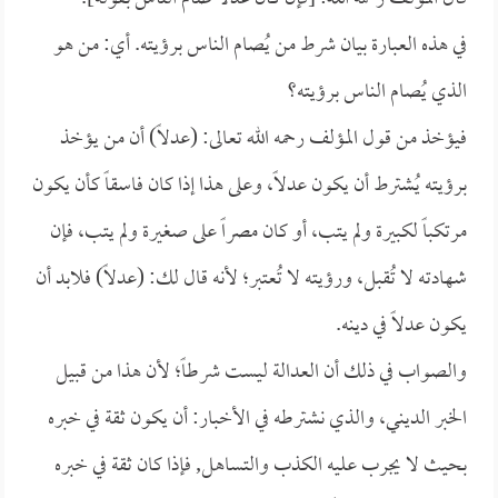
في هذه العبارة بيان شرط من يُصام الناس برؤيته. أي: من هو
الذي يُصام الناس برؤيته؟
فيؤخذ من قول المؤلف رحمه الله تعالى: (عدلاً) أن من يؤخذ
برؤيته يُشترط أن يكون عدلاً، وعلى هذا إذا كان فاسقاً كأن يكون
مرتكباً لكبيرة ولم يتب، أو كان مصراً على صغيرة ولم يتب، فإن
شهادته لا تُقبل، ورؤيته لا تُعتبر؛ لأنه قال لك: (عدلاً) فلابد أن
يكون عدلاً في دينه.
والصواب في ذلك أن العدالة ليست شرطاً؛ لأن هذا من قبيل
الخبر الديني، والذي نشترطه في الأخبار: أن يكون ثقة في خبره
بحيث لا يجرب عليه الكذب والتساهل, فإذا كان ثقة في خبره