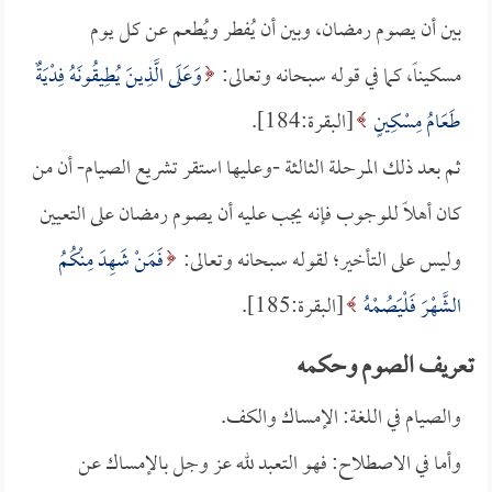
بين أن يصوم رمضان، وبين أن يُفطر ويُطعم عن كل يوم
مسكيناً، كما في قوله سبحانه وتعالى:
وَعَلَى الَّذِينَ يُطِيقُونَهُ فِدْيَةٌ
طَعَامُ مِسْكِينٍ
[البقرة:184].
ثم بعد ذلك المرحلة الثالثة -وعليها استقر تشريع الصيام- أن من
كان أهلاً للوجوب فإنه يجب عليه أن يصوم رمضان على التعيين
وليس على التأخير؛ لقوله سبحانه وتعالى:
فَمَنْ شَهِدَ مِنْكُمُ
الشَّهْرَ فَلْيَصُمْهُ
[البقرة:185].
تعريف الصوم وحكمه
والصيام في اللغة: الإمساك والكف.
وأما في الاصطلاح: فهو التعبد لله عز وجل بالإمساك عن