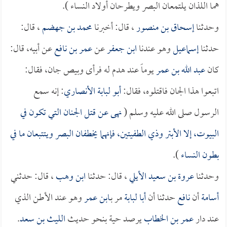
هما اللذان يلتمعان البصر ويطرحان أولاد النساء ).
وحدثنا
إسحاق بن منصور
، قال: أخبرنا
محمد بن جهضم
، قال:
حدثنا
إسماعيل
وهو عندنا
ابن جعفر
عن
عمر بن نافع
عن أبيه، قال:
كان
عبد الله بن عمر
يوماً عند هدم له فرأى وبيص جان، فقال:
اتبعوا هذا الجان فاقتلوه، فقال:
أبو لبابة الأنصاري
: إنه سمع
الرسول صلى الله عليه وسلم (
نهى عن قتل الجنان التي تكون في
البيوت، إلا الأبتر وذي الطفيتين، فإنهما يخطفان البصر ويتتبعان ما في
بطون النساء
).
وحدثنا
عروة بن سعيد الأيلي
، قال: حدثنا
ابن وهب
، قال: حدثني
أسامة
أن
نافع
حدثنا أن
أبا لبابة
مر بـ
ابن عمر
وهو عند الأطن الذي
عند دار
عمر بن الخطاب
يرصد حية بنحو حديث
الليث بن سعد
.