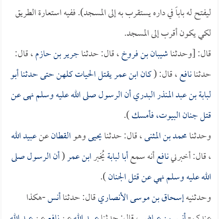
ليفتح له باباً في داره يستقرب به إلى المسجد). ففيه استعارة الطريق
لكي يكون أقرب إلى المسجد.
قال: [وحدثنا
شيبان بن فروخ
، قال: حدثنا
جرير بن حازم
، قال:
حدثنا
نافع
، قال: (
كان
ابن عمر
يقتل الحيات كلهن حتى حدثنا
أبو
لبابة بن عبد المنذر البدري
أن الرسول صلى الله عليه وسلم نهى عن
قتل جنان البيوت، فأمسك
).
وحدثنا
محمد بن المثنى
، قال: حدثنا
يحيى
وهو
القطان
عن
عبيد الله
، قال: أخبرني
نافع
أنه سمع
أبا لبابة
يُخبر
ابن عمر
(
أن الرسول صلى
الله عليه وسلم نهي عن قتل الجنان
).
وحدثنيه
إسحاق بن موسى الأنصاري
قال: حدثنا
أنس
-هكذا
عندكم-
أنس بن عياض
، قال: حدثنا
عبيد الله
عن
نافع
عن
عبد الله