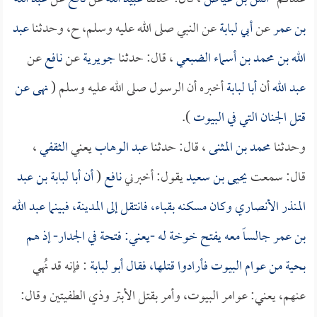
بن عمر
عن
أبي لبابة
عن النبي صلى الله عليه وسلم، ح، وحدثنا
عبد
الله بن محمد بن أسماء الضبعي
، قال: حدثنا
جويرية
عن
نافع
عن
عبد الله
أن
أبا لبابة
أخبره أن الرسول صلى الله عليه وسلم (
نهى عن
قتل الجنان التي في البيوت
).
وحدثنا
محمد بن المثنى
، قال: حدثنا
عبد الوهاب
يعني
الثقفي
،
قال: سمعت
يحيى بن سعيد
يقول: أخبرني
نافع
(
أن
أبا لبابة بن عبد
المنذر الأنصاري
وكان مسكنه بقباء، فانتقل إلى المدينة، فبينما
عبد الله
بن عمر
جالساً معه يفتح خوخة له -يعني: فتحة في الجدار- إذ هم
بحية من عوام البيوت فأرادوا قتلها، فقال
أبو لبابة
: فإنه قد نُهي
عنهم، يعني: عوامر البيوت، وأمر بقتل الأبتر وذي الطفيتين وقال: