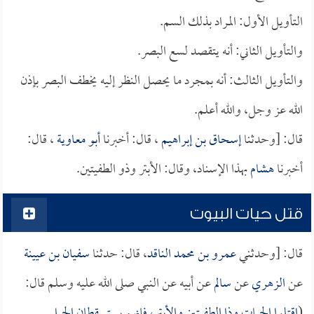
التأويل الأول: المراد بذلك السم.
والتأويل الثاني: أنه يتقصد لسع البصر.
والتأويل الثالث: أنه بمجرد ما يحصل النظر إليه يخطف البصر بإذن
الله عز وجل، والله أعلم.
قال: [وحدثنا
إسحاق بن إبراهيم
، قال: أخبرنا
أبو معاوية
، قال:
أخبرنا
هشام
بهذا الإسناد، وقال: الأبتر وذو الطفيتين.
قتل حيات البيوت
قال: [وحدثني
عمرو بن محمد الناقد
، قال: حدثنا
سفيان بن عيينة
عن
الزهري
عن
سالم
عن أبيه عن النبي صلى الله عليه وسلم قال:
(
اقتلوا الحيات وذا الطفيتين والأبتر، فإنهم يستسقطان الحبل