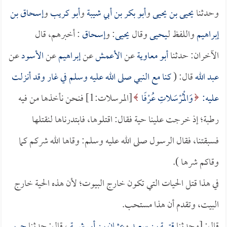
وحدثنا
يحيى بن يحيى
و
أبو بكر بن أبي شيبة
و
أبو كريب
و
إسحاق بن
إبراهيم
واللفظ لـ
يحيى
وقال
يحيى
: و
إسحاق
: أخبرهم، قال
الآخران: حدثنا
أبو معاوية
عن
الأعمش
عن
إبراهيم
عن
الأسود
عن
عبد الله
قال: (
كنا مع النبي صلى الله عليه وسلم في غار وقد أنزلت
عليه:
وَالْمُرْسَلاتِ عُرْفًا
[المرسلات:1] فنحن نأخذها من فيه
رطبة؛ إذ خرجت علينا حية فقال: اقتلوها، فابتدرناها لنقتلها
فسبقتنا، فقال الرسول صلى الله عليه وسلم: وقاها الله شركم كما
وقاكم شرها ).
في هذا قتل الحيات التي تكون خارج البيوت؛ لأن هذه الحية خارج
البيت، وتقدم أن هذا مستحب.
قال: [وحدثنا
قتيبة بن سعيد
و
عثمان بن أبي شيبة
، قال: حدثنا
جرير