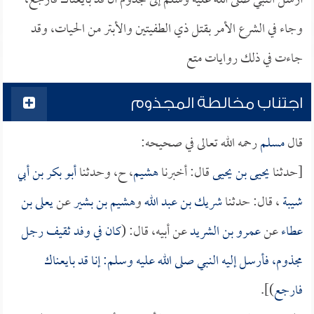
أرسل النبي صلى الله عليه وسلم إلى مجذوم أن قد بايعناك فارجع،
وجاء في الشرع الأمر بقتل ذي الطفيتين والأبتر من الحيات، وقد
جاءت في ذلك روايات متع
اجتناب مخالطة المجذوم
قال
مسلم
رحمه الله تعالى في صحيحه:
[حدثنا
يحيى بن يحيى
قال: أخبرنا
هشيم
، ح، وحدثنا
أبو بكر بن أبي
شيبة
، قال: حدثنا
شريك بن عبد الله
و
هشيم بن بشير
عن
يعلى بن
عطاء
عن
عمرو بن الشريد
عن أبيه، قال: (
كان في وفد ثقيف رجل
مجذوم، فأرسل إليه النبي صلى الله عليه وسلم: إنا قد بايعناك
فارجع
)].