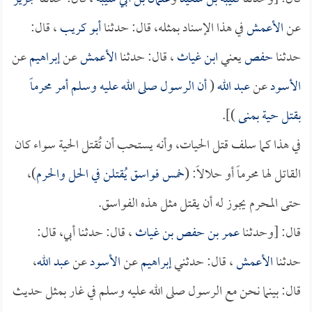
عن
الأعمش
في هذا الإسناد بمثله، قال: حدثنا
أبو كريب
، قال:
حدثنا
حفص
يعني
ابن غياث
، قال: حدثنا
الأعمش
عن
إبراهيم
عن
الأسود
عن
عبد الله
(
أن الرسول صلى الله عليه وسلم أمر محرماً
بقتل حية بمنى
)].
في هذا كما سلف قتل الحيات، وأنه يستحب أن تُقتل الحية سواء كان
القاتل لها محرماً أو حلالاً: (
خمس فواسق يُقتلن في الحل والحرم
)،
حتى المحرم يجوز له أن يقتل مثل هذه الفواسق.
قال: [وحدثنا
عمر بن حفص بن غياث
، قال: حدثنا أبي، قال:
حدثنا
الأعمش
، قال: حدثني
إبراهيم
عن
الأسود
عن
عبد الله
،
قال: بينما نحن مع الرسول صلى الله عليه وسلم في غار بمثل حديث