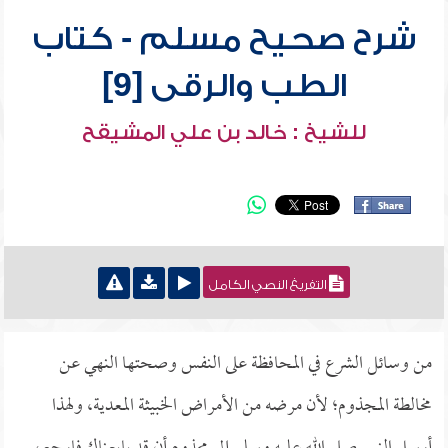
شرح صحيح مسلم - كتاب
الطب والرقى [9]
للشيخ : خالد بن علي المشيقح
التفريغ النصي الكامل
من وسائل الشرع في المحافظة على النفس وصحتها النهي عن
مخالطة المجذوم؛ لأن مرضه من الأمراض الخبيثة المعدية، ولهذا