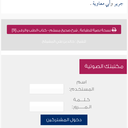
جرير
و
أبي معاوية
.
نسخة نصية للطباعة , شرح صحيح مسلم - كتاب الطب والرقى [9]
للشيخ : خالد بن علي المشيقح
مكتبتك الصوتية
اسم
المستخدم:
كـلـــمـة
الـمـــــرور:
دخول المشتركين