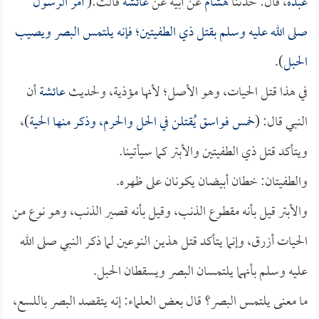
عبدة
، قال: حدثنا
هشام
عن أبيه عن
عائشة
قالت:(
أمر الرسول
صلى الله عليه وسلم بقتل ذي الطفيتين؛ فإنه يلتمس البصر ويصيب
الحبل
).
في هذا قتل الحيات، وهو الأصل؛ لأنها مؤذية، ولحديث
عائشة
أن
النبي قال: (
خمس فواسق يُقتلن في الحل والحرم، وذكر منها الحية
)،
ويتأكد قتل ذي الطفيتين والأبتر كما سيأتينا.
والطفيتان: خطان أبيضان يكونان على ظهره.
والأبتر قيل بأنه مقطوع الذنب، وقيل بأنه قصير الذنب، وهو نوع من
الحيات أزرق، وإنما يتأكد قتل هذين النوعين لما ذكر النبي صلى الله
عليه وسلم بأنهما يلتمسان البصر ويسقطان الحبل.
ما معنى يلتمس البصر؟ قال بعض العلماء: إنه يتقصد البصر باللسع،