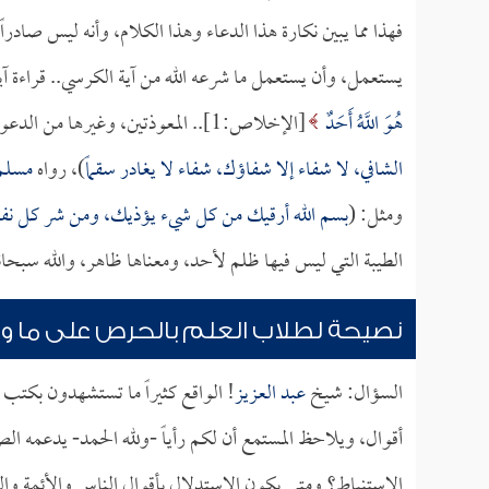
فهذا مما يبين نكارة هذا الدعاء وهذا الكلام، وأنه ليس صادرا
يستعمل، وأن يستعمل ما شرعه الله من آية الكرسي.. قراءة آية
هُوَ اللَّهُ أَحَدٌ
[الإخلاص:1].. المعوذتين، وغيرها من الدعوات الشرعية المعروفة، مثل: (
الشافي، لا شفاء إلا شفاؤك، شفاء لا يغادر سقماً
)، رواه
مسلم
ومثل: (
بسم الله أرقيك من كل شيء يؤذيك، ومن شر كل نفس
الطيبة التي ليس فيها ظلم لأحد، ومعناها ظاهر، والله سبحانه
نصيحة لطلاب العلم بالحرص على ما وا
السؤال: شيخ
عبد العزيز
! الواقع كثيراً ما تستشهدون بكتب
أقوال، ويلاحظ المستمع أن لكم رأياً -ولله الحمد- يدعمه الص
الاستنباط؟ ومتى يكون الاستدلال بأقوال الناس والأئمة والع