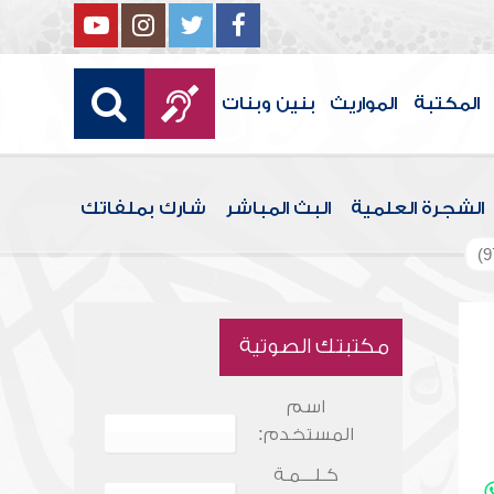
المكتبة
المواريث
بنين وبنات
الشجرة العلمية
البث المباشر
شارك بملفاتك
مكتبتك الصوتية
اسم
المستخدم:
كـلـــمـة