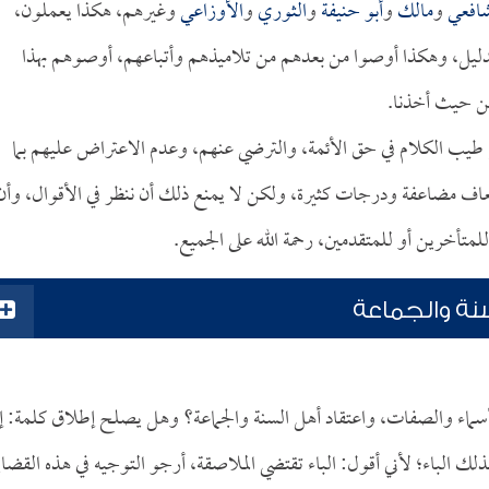
شافعي
و
مالك
و
أبو حنيفة
و
الثوري
و
الأوزاعي
وغيرهم، هكذا يعملون،
لدليل، وهكذا أوصوا من بعدهم من تلاميذهم وأتباعهم، أوصوهم بهذا
 من حيث أخذنا.
طيب الكلام في حق الأئمة، والترضي عنهم، وعدم الاعتراض عليهم بما
عاف مضاعفة ودرجات كثيرة، ولكن لا يمنع ذلك أن ننظر في الأقوال، وأن
متأخرين أو للمتقدمين، رحمة الله على الجميع.
نة والجماعة
لأسماء والصفات، واعتقاد أهل السنة والجماعة؟ وهل يصلح إطلاق كلمة: إ
ذلك الباء؛ لأني أقول: الباء تقتضي الملاصقة، أرجو التوجيه في هذه القضاي