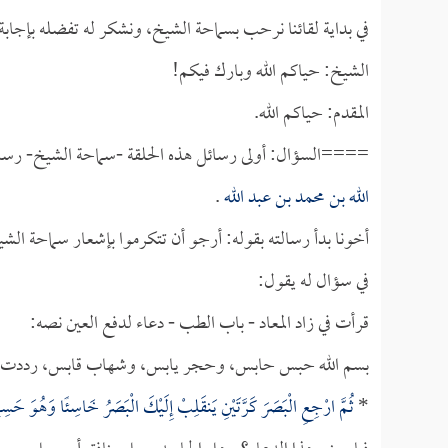
في بداية لقائنا نرحب بسماحة الشيخ، ونشكر له تفضله بإجابة 
الشيخ: حياكم الله وبارك فيكم!
المقدم: حياكم الله.
====السؤال: أولى رسائل هذه الحلقة -سماحة الشيخ- رسالة
الله بن محمد بن عبد الله
.
أخونا بدأ رسالته بقوله: أرجو أن تتكرموا بإشعار سماحة الش
في سؤال له يقول:
قرأت في زاد المعاد - باب الطب - دعاء لدفع العين نصه:
بسم الله حبس حابس، وحجر يابس، وشهاب قابس، رددت عين
*
ثُمَّ ارْجِعِ الْبَصَرَ كَرَّتَيْنِ يَنقَلِبْ إِلَيْكَ الْبَصَرُ خَاسِئًا وَهُوَ حَسِي