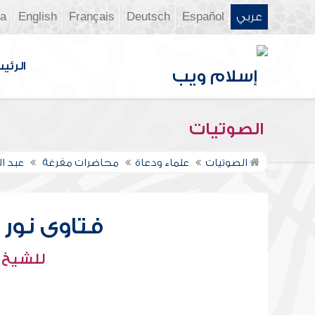
عربي
Español
Deutsch
Français
English
ia
الرئي
الصوتيات
الصوتيات
علماء ودعاة
محاضرات مفرغة
عبد ال
فتاوى نور عل
للشيخ : 