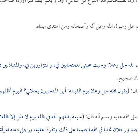
وما نصيحتكم لهذا النوع من الناس؟ وما رأيكم أيضاً فيما أورده صاحب
م على رسول الله وعلى آله وأصحابه ومن اهتدى بهداه.
 الله جل وعلا: وجبت محبتي للمتحابين في، والمتزاورين في، والمتباذلين ف
سناد صحيح.
ال: (
يقول الله جل وعلا يوم القيامة: أين المتحابون بجلالي؟ اليوم أظلهم 
لى الله عليه وسلم أنه قال: (
سبعة يظلهم الله في ظله يوم لا ظل إلا ظله:
جد، ورجلان تحابا في الله اجتمعا على ذلك وتفرقا عليه، ورجل دعته امرأة