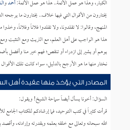
الكبار، وهذا هو عمل الأئمة.. هذا هو عمل الأئمة:
أحمد
و
ال
يختارون من الأقوال التي فيها خلاف.. يختارون ما يرجحه ا
المنهج، وقالوا: لا تقلدونا، ولا تقلدوا فلاناً وفلاناً، وخذوا
هذا هو الواجب على أهل العلم، مع التريث ومع التثبت ومع 
يوهم أو يشير إلى ازدراء أو تنقص؛ فهم خير منا وأفضل بأض
نختار منها ما هو الأرجح بالدليل، سواء كانت تلك الأقوال لل
المصادر التي يؤخذ منها عقيدة أهل الس
السؤال: أخونا يسأل أيضاً سماحة الشيخ! ويقول:
قرأت كثيراً في كتب التوحيد، فما إرشادكم للكتاب الجامع ل
الله سبحانه وتعالى مع خلقه بعلمه وبقدرته وإرادته، وأقصد ب