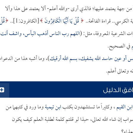
ً من جهة يعتمد عليها؛ فالذي أرى -والله أعلم- ألا يعتمد على هذا وألا
 الكرسي.. قراءة الفاتحة..
قُلْ يَا أَيُّهَا الْكَافِرُونَ
[الكافرون:1]..
قُلْ
اللهم رب الناس أذهب البأس، واشف أنت
في الصحيح.
 أو عين حاسد الله يشفيك، بسم الله أرقيك
)، وما أشبه هذا من الدعوا
 وتعالى أعلم.
فق الدليل
ابن القيم
، وكثيراً ما تستشهدون بكتب
ابن تيمية
وما ورد في كتبهما من
واب إن شاء الله تعالى، حبذا لو قلتم كلمة لطلبة العلم كيف يكون
لماء؟