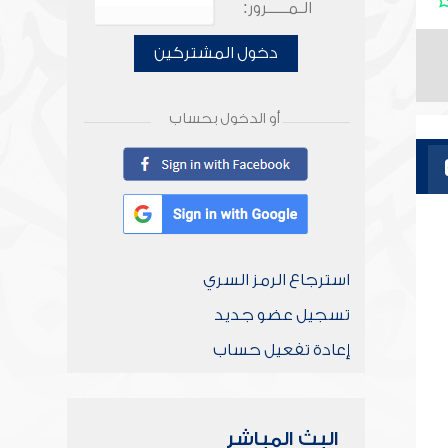
الـمـــــرور:
دخول المشتركين
أو الدخول بحساب
استرجاع الرمز السري
تسجيل عضو جديد
إعادة تفعيل حساب
البث المباشر