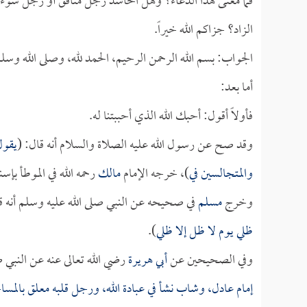
فما معنى هذا الدعاء؟ وهل الحاسد رجل منافق أو رجل سوء؟ 
الزاد؟ جزاكم الله خيراً.
الجواب: بسم الله الرحمن الرحيم، الحمد لله، وصلى الله وسل
أما بعد:
فأولاً أقول: أحبك الله الذي أحببتنا له.
وقد صح عن رسول الله عليه الصلاة والسلام أنه قال: (
يقول
والمتجالسين في
)، خرجه الإمام
مالك
رحمه الله في الموطأ بإ
وخرج
مسلم
في صحيحه عن النبي صلى الله عليه وسلم أنه ق
ظلي يوم لا ظل إلا ظلي
).
وفي الصحيحين عن
أبي هريرة
رضي الله تعالى عنه عن النبي ص
إمام عادل، وشاب نشأ في عبادة الله، ورجل قلبه معلق بالمسا