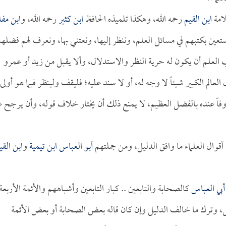
لامة
ابن القيم
رحمه الله، وهكذا تلميذه الحافظ
ابن كثير
رحمه الله، و
ابن مف
ن بكتبهم في مسائل العلم، وننظر إليها، ونعتني بها، ونعرف لهم فضله
العلم أن يكون له حرية النظر والاستدلال، وألا يقبل من زيد أو عمرو
لعالم الكبير شيئاً لا وجه له، أو لا سند عليه؛ فليقف ولينظر فيما هو أولى
وفاً عنده بالفضل العظيم، لا يمنع ذلك أن يختار خلاف قوله، وأن يرجح غ
أقوال العلماء ما وافق الدليل، ومن جملتهم
أبو العباس ابن تيمية
و
ابن القي
أبي العباس
كالصحابة والتابعين .. كبار التابعين وأشباههم والأئمة الأربعة
، وترك ما خالف الدليل وإن كان قاله بعض الصحابة أو بعض الأئمة