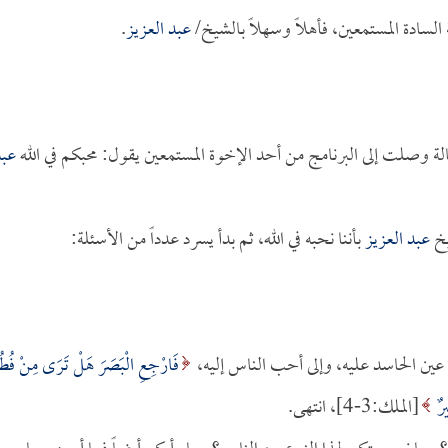
السادة المستمعين، فأهلاً وسهلاً بالشيخ/
عبد العزيز
.
 وصلت إلى البرنامج من أحد الإخوة المستمعين يقول: محبكم في الله
عبد
يخ
عبد العزيز
بأننا نحبه في الله، ثم بدأ يسرد عدداً من الأسئلة:
 الحاسد عليه، وإلى أحب الناس إليه،
فَارْجِعِ الْبَصَرَ هَلْ تَرَى مِنْ فُطُ
رٌ
[الملك:3-4]، انتهى.