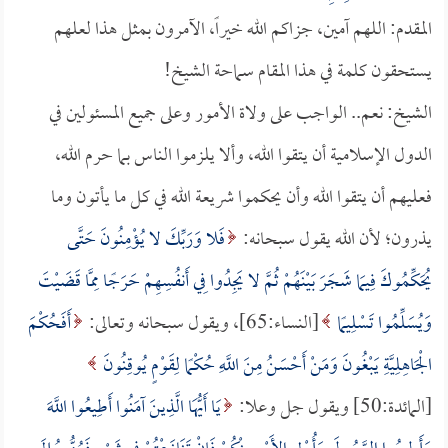
المقدم: اللهم آمين، جزاكم الله خيراً، الآمرون بمثل هذا لعلهم
يستحقون كلمة في هذا المقام سماحة الشيخ!
الشيخ: نعم.. الواجب على ولاة الأمور وعلى جميع المسئولين في
الدول الإسلامية أن يتقوا الله، وألا يلزموا الناس بما حرم الله،
فعليهم أن يتقوا الله وأن يحكموا شريعة الله في كل ما يأتون وما
يذرون؛ لأن الله يقول سبحانه:
فَلا وَرَبِّكَ لا يُؤْمِنُونَ حَتَّى
يُحَكِّمُوكَ فِيمَا شَجَرَ بَيْنَهُمْ ثُمَّ لا يَجِدُوا فِي أَنفُسِهِمْ حَرَجًا مِمَّا قَضَيْتَ
وَيُسَلِّمُوا تَسْلِيمًا
[النساء:65]، ويقول سبحانه وتعالى:
أَفَحُكْمَ
الْجَاهِلِيَّةِ يَبْغُونَ وَمَنْ أَحْسَنُ مِنَ اللَّهِ حُكْمًا لِقَوْمٍ يُوقِنُونَ
[المائدة:50] ويقول جل وعلا:
يَا أَيُّهَا الَّذِينَ آمَنُوا أَطِيعُوا اللَّهَ