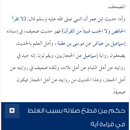
المصحف.
وأما حديث
ابن عمر
أن النبي صلى الله عليه وسلم قال: (
لا تقرأ
الحائض ولا الجنب شيئاً من القرآن
) فهو حديث ضعيف، في إسناده
إسماعيل بن عياش
عن
موسى بن عقبة
، وأهل العلم بالحديث
يضعفون رواية
إسماعيل
عن الحجازيين، ويقولون: إنه جيد في
روايته عن أهل الشام عن أهل بلاده، ولكنه ضعيف في روايته عن
أهل الحجاز، وهذا الحديث من روايته عن أهل الحجاز فيكون
ضعيفاً.
حكم من قطع صلاته بسبب الغلط
في قراءة آية