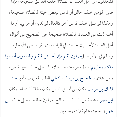
المحققون من أهل العلم أن الصلاة خلف الفاسق صحيحة، فإذا
صلى المؤمن خلف حالق أو قاص لبعض لحيته فالصلاة صحيحة،
وهكذا لو صلى خلف فاسق آخر كالعاق لوالديه، أو مرابي، أو ما
أشبه ذلك من العصاة، فالصلاة صحيحة على الصحيح من أقوال
أهل العلم؛ لأحاديث جاءت في الباب، منها قوله صلى الله عليه
وسلم في الأمراء: (
يصلون لكم فإن أحسنوا فلكم ولهم، وإن أساءوا
فلكم وعليهم
)، ولم يأمر بقضاء الصلاة إذا صلى خلف أمير فاسق،
ومن جملتهم
الحجاج بن يوسف الثقفي
الظالم المعروف، أمير
عبد
الملك بن مروان
، كان من أفسق الناس وكان سفاكاً للدماء، وكان
ابن عمر
وجماعة من السلف الصالح يصلون خلفه، وصلى خلفه
ابن
عمر
في حجته عام ثلاث وسبعين.