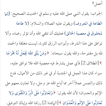
أعمل؟
الجواب: يقول النبي صلى الله عليه وسلم في الحديث الصحيح: (
إنما
الطاعة في المعروف
) ويقول عليه الصلاة والسلام: (
لا طاعة
لمخلوق في معصية الخالق
) فعليك أن تتقي الله وأن تؤثر رضاه، وألا
توافق على هذا الشرط، وأبواب الرزق كثيرة، ليست مغلقة والحمد
لله بل مفتوحة، والله يقول سبحانه:
وَمَنْ يَتَّقِ اللَّهَ يَجْعَلْ لَهُ مَخْرَجًا
[الطلاق:2] فأي عمل يشترط فيه معصية الله فلا توافق عليه،
سواء كان هذا العمل في الجندية أو في غير ذلك من الأعمال، فدع
ذلك والتمس عملاً آخر مما أباح الله عز وجل، ولا تعاون معهم على
الإثم والعدوان؛ لأن الله يقول:
وَتَعَاوَنُوا عَلَى الْبِرِّ وَالتَّقْوَى وَلا
تَعَاوَنُوا عَلَى الإِثْمِ وَالْعُدْوَانِ
[المائدة:2] رزقنا الله وإياك التوفيق.