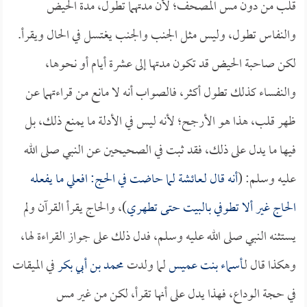
قلب من دون مس المصحف؛ لأن مدتهما تطول، مدة الحيض
والنفاس تطول، وليس مثل الجنب والجنب يغتسل في الحال ويقرأ.
لكن صاحبة الحيض قد تكون مدتها إلى عشرة أيام أو نحوها،
والنفساء كذلك تطول أكثر، فالصواب أنه لا مانع من قراءتهما عن
ظهر قلب، هذا هو الأرجح؛ لأنه ليس في الأدلة ما يمنع ذلك، بل
فيها ما يدل على ذلك، فقد ثبت في الصحيحين عن النبي صلى الله
عليه وسلم: (
أنه قال لـ
عائشة
لما حاضت في الحج: افعلي ما يفعله
الحاج غير ألا تطوفي بالبيت حتى تطهري
)، والحاج يقرأ القرآن ولم
يستثنه النبي صلى الله عليه وسلم، فدل ذلك على جواز القراءة لها،
وهكذا قال لـ
أسماء بنت عميس
لما ولدت
محمد بن أبي بكر
في الميقات
في حجة الوداع، فهذا يدل على أنها تقرأ، لكن من غير مس