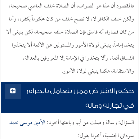
فالمقصود أن هذا هو الصواب، أن الصلاة خلف العاصي صحيحة،
ولكن خلف الكافر لا، لا تصح خلف من كان محكوماً بكفره، وأما
من كان قصاراه أنه فاسق فإن الصلاة خلفه صحيحة، لكن ينبغي ألا
يتخذ إماماً، ينبغي لولاة الأمور والمسئولين عن الأئمة ألا يتخذوا
الفساق أئمة، وألا يتخذوا في الإمامة إلا المعروفين بالعدالة،
والاستقامة، هكذا ينبغي لولاة الأمور.
حكم الاقتراض ممن يتعامل بالحرام
في تجارته وماله
السؤال: رسالة وصلت من أبها وباعثها أخونا:
الأمين موسى محمد
سوداني الجنسية، أخونا يقول: