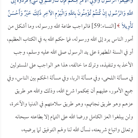
وَأَطِيعُوا الرَّسُولَ وَأُوْلِي الأَمْرِ مِنْكُمْ فَإِنْ تَنَازَعْتُمْ فِي شَيْءٍ فَرُدُّوهُ إِلَى
اللَّهِ وَالرَّسُولِ إِنْ كُنتُمْ تُؤْمِنُونَ بِاللَّهِ وَالْيَوْمِ الآخِرِ ذَلِكَ خَيْرٌ وَأَحْسَنُ
تَأْوِيلًا
[النساء:59] فالواجب طاعة الله ورسوله، وما أشكل من
أمور الناس يرد إلى الله ورسوله، فما حكم الله به في الكتاب العظيم،
أو في السنة المطهرة على يد الرسول صلى الله عليه وسلم، وجب
الأخذ به وتنفيذه، وترك ما خالفه، هذا هو الواجب على المسئولين
في مسألة اللحى، وفي مسألة الربا، وفي مسألة الحكم بين الناس، وفي
جميع الأمور، عليهم أن يحكموا شرع الله، وذلك والله هو طريق
عزهم وهو طريق نجاتهم، وهو طريق سلامتهم في الدنيا والآخرة،
ولن يبلغوا العز الكامل ورضا الله على التمام إلا بطاعته سبحانه
وتعالى واتباع شريعته، نسأل الله لنا ولهم التوفيق لما يرضيه،