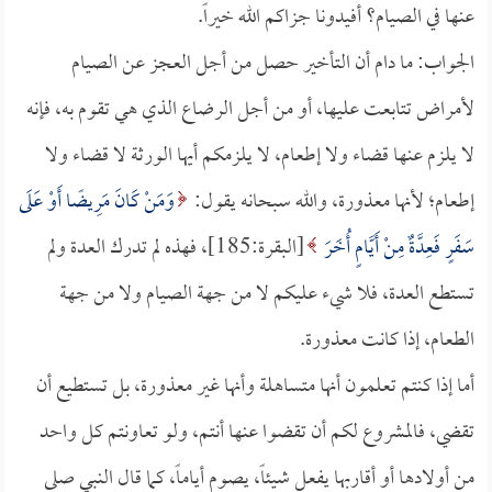
عنها في الصيام؟ أفيدونا جزاكم الله خيراً.
الجواب: ما دام أن التأخير حصل من أجل العجز عن الصيام
لأمراض تتابعت عليها، أو من أجل الرضاع الذي هي تقوم به، فإنه
لا يلزم عنها قضاء ولا إطعام، لا يلزمكم أيها الورثة لا قضاء ولا
إطعام؛ لأنها معذورة، والله سبحانه يقول:
وَمَنْ كَانَ مَرِيضًا أَوْ عَلَى
سَفَرٍ فَعِدَّةٌ مِنْ أَيَّامٍ أُخَرَ
[البقرة:185]، فهذه لم تدرك العدة ولم
تستطع العدة، فلا شيء عليكم لا من جهة الصيام ولا من جهة
الطعام، إذا كانت معذورة.
أما إذا كنتم تعلمون أنها متساهلة وأنها غير معذورة، بل تستطيع أن
تقضي، فالمشروع لكم أن تقضوا عنها أنتم، ولو تعاونتم كل واحد
من أولادها أو أقاربها يفعل شيئاً، يصوم أياماً، كما قال النبي صلى