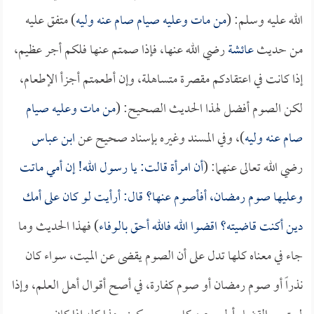
الله عليه وسلم: (
من مات وعليه صيام صام عنه وليه
) متفق عليه
من حديث
عائشة
رضي الله عنها، فإذا صمتم عنها فلكم أجر عظيم،
إذا كانت في اعتقادكم مقصرة متساهلة، وإن أطعمتم أجزأ الإطعام،
لكن الصوم أفضل لهذا الحديث الصحيح: (
من مات وعليه صيام
صام عنه وليه
)، وفي المسند وغيره بإسناد صحيح عن
ابن عباس
رضي الله تعالى عنهما: (
أن امرأة قالت: يا رسول الله! إن أمي ماتت
وعليها صوم رمضان، أفأصوم عنها؟ قال: أرأيت لو كان على أمك
دين أكنت قاضيته؟ اقضوا الله فالله أحق بالوفاء
) فهذا الحديث وما
جاء في معناه كلها تدل على أن الصوم يقضى عن الميت، سواء كان
نذراً أو صوم رمضان أو صوم كفارة، في أصح أقوال أهل العلم، وإذا