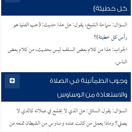
كل خطيئة)
السؤال: سماحة الشيخ، يقول: هل هذا حديث: (
حب الدنيا هو
رأس كل خطيئة
)؟
الجواب: هذا من كلام بعض السلف ليس بحديث، من كلام بعض
الناس.
وجوب الطمأنينة في الصلاة
والاستعاذة من الوساوس
السؤال: يقول السائل: هل الذي لا يخشع في صلاته كالذي لا
يصلي؟ وماذا يعمل من كانت عنده وساوس من الشيطان تمنعه من