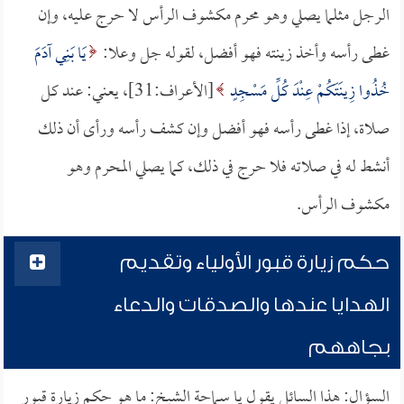
الرجل مثلما يصلي وهو محرم مكشوف الرأس لا حرج عليه، وإن
غطى رأسه وأخذ زينته فهو أفضل، لقوله جل وعلا:
يَا بَنِي آدَمَ
خُذُوا زِينَتَكُمْ عِنْدَ كُلِّ مَسْجِدٍ
[الأعراف:31]، يعني: عند كل
صلاة، إذا غطى رأسه فهو أفضل وإن كشف رأسه ورأى أن ذلك
أنشط له في صلاته فلا حرج في ذلك، كما يصلي المحرم وهو
مكشوف الرأس.
حكم زيارة قبور الأولياء وتقديم
الهدايا عندها والصدقات والدعاء
بجاههم
السؤال: هذا السائل يقول يا سماحة الشيخ: ما هو حكم زيارة قبور