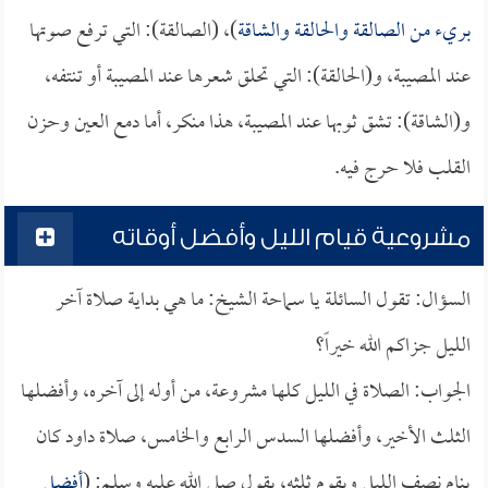
بريء من الصالقة والحالقة والشاقة
)، (الصالقة): التي ترفع صوتها
عند المصيبة، و(الحالقة): التي تحلق شعرها عند المصيبة أو تنتفه،
و(الشاقة): تشق ثوبها عند المصيبة، هذا منكر، أما دمع العين وحزن
القلب فلا حرج فيه.
مشروعية قيام الليل وأفضل أوقاته
السؤال: تقول السائلة يا سماحة الشيخ: ما هي بداية صلاة آخر
الليل جزاكم الله خيراً؟
الجواب: الصلاة في الليل كلها مشروعة، من أوله إلى آخره، وأفضلها
الثلث الأخير، وأفضلها السدس الرابع والخامس، صلاة داود كان
ينام نصف الليل ويقوم ثلثه، يقول صلى الله عليه وسلم: (
أفضل