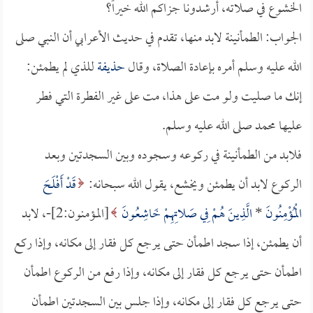
الخشوع في صلاته، أرشدونا جزاكم الله خيراً؟
الجواب: الطمأنينة لابد منها، تقدم في حديث الأعرابي أن النبي صلى
الله عليه وسلم أمره بإعادة الصلاة، وقال
حذيفة
للذي لم يطمئن:
إنك ما صليت ولو مت على هذا، مت على غير الفطرة التي فطر
عليها محمد صلى الله عليه وسلم.
فلابد من الطمأنينة في ركوعه وسجوده وبين السجدتين وبعد
الركوع لابد أن يطمئن ويخشع، يقول الله سبحانه:
قَدْ أَفْلَحَ
الْمُؤْمِنُونَ
*
الَّذِينَ هُمْ فِي صَلاتِهِمْ خَاشِعُونَ
[المؤمنون:2]-، لابد
أن يطمئن، إذا سجد اطمأن حتى يرجع كل فقار إلى مكانه، وإذا ركع
اطمأن حتى يرجع كل فقار إلى مكانه، وإذا رفع من الركوع اطمأن
حتى يرجع كل فقار إلى مكانه، وإذا جلس بين السجدتين اطمأن