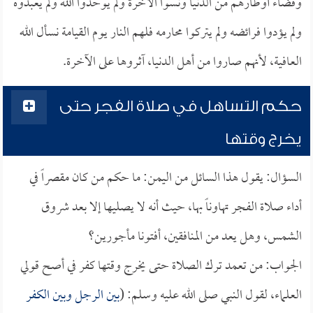
وقضاء أوطارهم من الدنيا ونسوا الآخرة ولم يوحدوا الله ولم يعبدوه
ولم يؤدوا فرائضه ولم يتركوا محارمه فلهم النار يوم القيامة نسأل الله
العافية، لأنهم صاروا من أهل الدنيا، آثروها على الآخرة.
حكم التساهل في صلاة الفجر حتى
يخرج وقتها
السؤال: يقول هذا السائل من اليمن: ما حكم من كان مقصراً في
أداء صلاة الفجر تهاوناً بها، حيث أنه لا يصليها إلا بعد شروق
الشمس، وهل يعد من المنافقين، أفتونا مأجورين؟
الجواب: من تعمد ترك الصلاة حتى يخرج وقتها كفر في أصح قولي
العلماء، لقول النبي صلى الله عليه وسلم: (
بين الرجل وبين الكفر