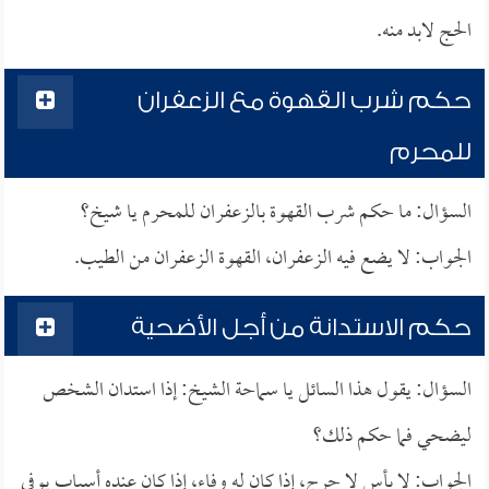
الحج لابد منه.
حكم شرب القهوة مع الزعفران
للمحرم
السؤال: ما حكم شرب القهوة بالزعفران للمحرم يا شيخ؟
الجواب: لا يضع فيه الزعفران، القهوة الزعفران من الطيب.
حكم الاستدانة من أجل الأضحية
السؤال: يقول هذا السائل يا سماحة الشيخ: إذا استدان الشخص
ليضحي فما حكم ذلك؟
الجواب: لا بأس لا حرج، إذا كان له وفاء، إذا كان عنده أسباب يوفي