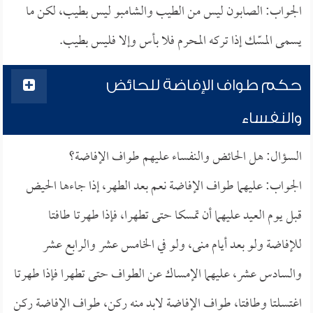
الجواب: الصابون ليس من الطيب والشامبو ليس بطيب، لكن ما
يسمى المسّك إذا تركه المحرم فلا بأس وإلا فليس بطيب.
حكم طواف الإفاضة للحائض
والنفساء
السؤال: هل الحائض والنفساء عليهم طواف الإفاضة؟
الجواب: عليهما طواف الإفاضة نعم بعد الطهر، إذا جاءها الحيض
قبل يوم العيد عليهما أن تمسكا حتى تطهرا، فإذا طهرتا طافتا
للإفاضة ولو بعد أيام منى، ولو في الخامس عشر والرابع عشر
والسادس عشر، عليهما الإمساك عن الطواف حتى تطهرا فإذا طهرتا
اغتسلتا وطافتا، طواف الإفاضة لابد منه ركن، طواف الإفاضة ركن