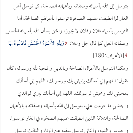
يتوسل إلى الله بأسمائه وصفاته وبأعماله الصالحة، كما توسل أهل
الغار لما انطبقت عليهم الصخرة توسلوا بأعمالهم الصالحة، أما
التوسل بأسماء فلان وفلان لا يجوز، ولكن يسأل الله بأسمائه الحسنى
وصفاته العلى كما قال جل وعلا:
وَلِلَّهِ الأَسْمَاءُ الْحُسْنَى فَادْعُوهُ بِهَا
[الأعراف:180].
وهكذا التوسل بالأعمال الصالحة وبالدين والمحبة لله ورسوله، كأن
يقول: اللهم إني أسألك بإيماني بك ورسولك، اللهم إني أسألك
بمحبتي لك ومحبتي لرسولك، اللهم إني أسألك ببري لوالدي
واجتنابي ما حرمت علي، يتوسل إلى الله بأسمائه وصفاته وبالأعمال
الصالحة، والثلاثة الذين انطبقت عليهم الصخرة في الغار توسلوا،
واحد ببر والديه، والثاني توسل بعفته عن الزنا، والثالث توسل