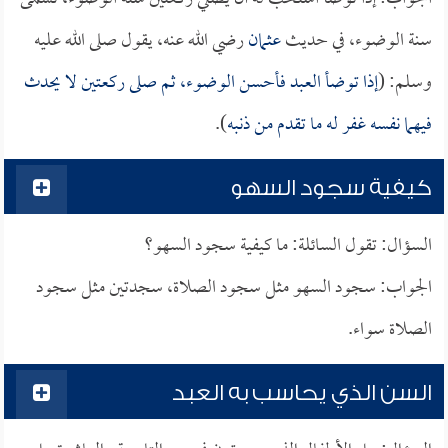
سنة الوضوء، في حديث
عثمان
رضي الله عنه، يقول صلى الله عليه
وسلم: (
إذا توضأ العبد فأحسن الوضوء، ثم صلى ركعتين لا يحدث
فيهما نفسه غفر له ما تقدم من ذنبه
).
كيفية سجود السهو
السؤال: تقول السائلة: ما كيفية سجود السهو؟
الجواب: سجود السهو مثل سجود الصلاة، سجدتين مثل سجود
الصلاة سواء.
السن الذي يحاسب به العبد