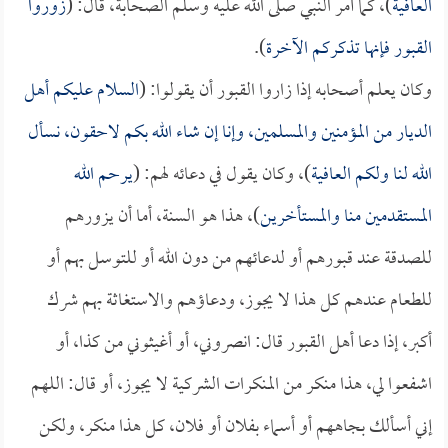
العافية
)، كما أمر النبي صلى الله عليه وسلم الصحابة، قال: (
زوروا
القبور فإنها تذكركم الآخرة
).
وكان يعلم أصحابه إذا زاروا القبور أن يقولوا: (
السلام عليكم أهل
الديار من المؤمنين والمسلمين، وإنا إن شاء الله بكم لاحقون، نسأل
الله لنا ولكم العافية
)، وكان يقول في دعائه لهم: (
يرحم الله
المستقدمين منا والمستأخرين
)، هذا هو السنة، أما أن يزورهم
للصدقة عند قبورهم أو لدعائهم من دون الله أو للتوسل بهم أو
للطعام عندهم كل هذا لا يجوز، ودعاؤهم والاستغاثة بهم شرك
أكبر، إذا دعا أهل القبور قال: انصروني، أو أغيثوني من كذا، أو
اشفعوا لي، هذا منكر من المنكرات الشركية لا يجوز، أو قال: اللهم
إني أسألك بجاههم أو أسماء بفلان أو فلان، كل هذا منكر، ولكن