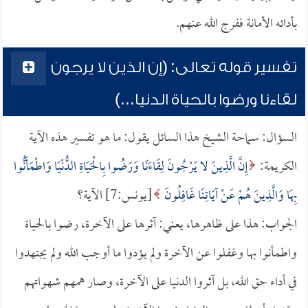
بأدائه الأمانة ففرج الله عنهم.
تفسير قوله تعالى: (إن الذين لا يرجون
لقاءنا ورضوا بالحياة الدنيا...)
السؤال: سماحة الشيخ هذا السائل يقول: ما هو تفسير هذه الآية
الكريمة:
إِنَّ الَّذِينَ لا يَرْجُونَ لِقَاءَنَا وَرَضُوا بِالْحَيَاةِ الدُّنْيَا وَاطْمَأَنُّوا
بِهَا وَالَّذِينَ هُمْ عَنْ آيَاتِنَا غَافِلُونَ
[يونس:7] الآية؟
الجواب: هذا على ظاهرها، يعني: آثرها على الآخرة، رضوا بالحياة
واطمأنوا بها وغفلوا عن الآخرة ولم يؤدوا ما أوجب الله ولم يجتهدوا
في أداء حق الله، بل آثروا الدنيا على الآخرة، وصار همهم شهواتهم