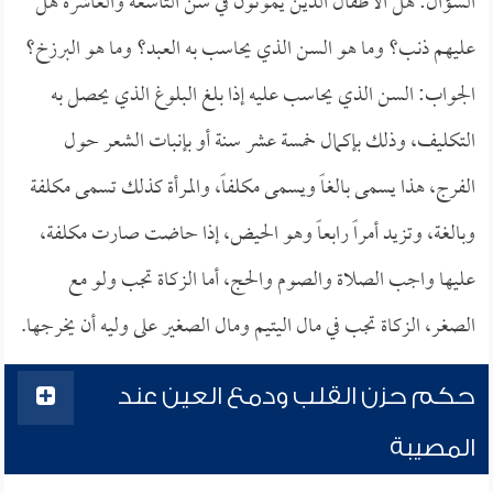
السؤال: هل الأطفال الذين يموتون في سن التاسعة والعاشرة هل
عليهم ذنب؟ وما هو السن الذي يحاسب به العبد؟ وما هو البرزخ؟
الجواب: السن الذي يحاسب عليه إذا بلغ البلوغ الذي يحصل به
التكليف، وذلك بإكمال خمسة عشر سنة أو بإنبات الشعر حول
الفرج، هذا يسمى بالغاً ويسمى مكلفاً، والمرأة كذلك تسمى مكلفة
وبالغة، وتزيد أمراً رابعاً وهو الحيض، إذا حاضت صارت مكلفة،
عليها واجب الصلاة والصوم والحج، أما الزكاة تجب ولو مع
الصغر، الزكاة تجب في مال اليتيم ومال الصغير على وليه أن يخرجها.
حكم حزن القلب ودمع العين عند
المصيبة