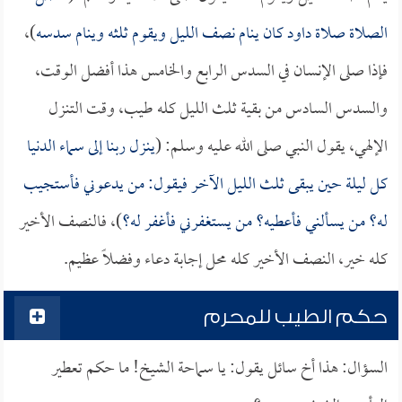
الصلاة صلاة داود كان ينام نصف الليل ويقوم ثلثه وينام سدسه
)،
فإذا صلى الإنسان في السدس الرابع والخامس هذا أفضل الوقت،
والسدس السادس من بقية ثلث الليل كله طيب، وقت التنزل
الإلهي، يقول النبي صلى الله عليه وسلم: (
ينزل ربنا إلى سماء الدنيا
كل ليلة حين يبقى ثلث الليل الآخر فيقول: من يدعوني فأستجيب
له؟ من يسألني فأعطيه؟ من يستغفرني فأغفر له؟
)، فالنصف الأخير
كله خير، النصف الأخير كله محل إجابة دعاء وفضلاً عظيم.
حكم الطيب للمحرم
السؤال: هذا أخ سائل يقول: يا سماحة الشيخ! ما حكم تعطير