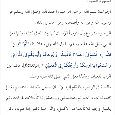
لسجود السهو؟
الجواب: بسم الله الرحمن الرحيم، الحمد لله، وصلى الله وسلم على
رسول الله وعلى آله وأصحابه ومن اهتدى بهداه.
الوضوء مشروع بأن يتوضأ الإنسان كما بين الله في كتابه، وكما فعل
النبي صلى الله عليه وسلم، يقول الله جل وعلا:
يَا أَيُّهَا الَّذِينَ
آمَنُوا إِذَا قُمْتُمْ إِلَى الصَّلاةِ فَاغْسِلُوا وُجُوهَكُمْ وَأَيْدِيَكُمْ إِلَى الْمَرَافِقِ
وَامْسَحُوا بِرُءُوسِكُمْ وَأَرْجُلَكُمْ إِلَى الْكَعْبَيْنِ
[المائدة:6]، هكذا بين
الرب للعباد، وهكذا فعل النبي صلى الله عليه وسلم.
فالسنة في الوضوء إذا قام إليه الإنسان يسمي الله عند بدئه، ثم يغسل
كفيه ثلاث مرات، ثم يتمضمض ويستنشق ثلاثاً بثلاث غرفات، ثم
يغسل وجهه ثلاثاً هذا هو الأكمل، والواحدة تكفي إذا عم به، لكن