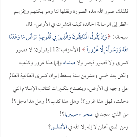
فلذلك صور الله هذه الصورة ونقلها لنا وهو يبكتهم ويخزيهم
-انظر إلى الرسالة الخالدة كيف انتشرت في الأرض- قال
سبحانه:
وَإِذْ يَقُولُ الْمُنَافِقُونَ وَالَّذِينَ فِي قُلُوبِهِمْ مَرَضٌ مَا وَعَدَنَا
اللَّهُ وَرَسُولُهُ إِلَّا غُرُوراً
[الأحزاب:12] يقولون: لا قصور
كسرى ولا قصور قيصر ولا
صنعاء
وإنما هذا غرور وكذب،
ولكن بعد خمسٍ وعشرين سنة يسقط إيوان كسرى الطاغية الظالم
على وجهه في الأرض، وينصدع بتكبيرات كتائب الإسلام التي
دخلت، فهل هذا غرور؟! وهل هذا كذب؟! وهل هذا دجل؟!
من الذي سجد في
صحراء سيبيريا
؟!
ومن الذي أعلن لا إله إلا الله في
الأندلس
؟