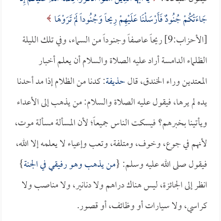
جَاءَتْكُمْ جُنُودٌ فَأَرْسَلْنَا عَلَيْهِمْ رِيحاً وَجُنُوداً لَمْ تَرَوْهَا
[الأحزاب:9] ريحاً عاصفاً وجنوداً من السماء، وفي تلك الليلة
الظلماء الدامسة أراد عليه الصلاة والسلام أن يعلم أخبار
المعتدين وراء الخندق، قال
حذيفة
: كدنا من الظلام إذا مد أحدنا
يده لم يرها، فيقول عليه الصلاة والسلام: من يذهب إلى الأعداء
ويأتينا بخبرهم؟ فيسكت الناس جميعاً؛ لأن المسألة مسألة موت،
لأنهم في جوع، وخوف، ومتلفة، وتعب وإعياء لا يعلمه إلا الله،
فيقول صلى الله عليه وسلم: {
من يذهب وهو رفيقي في الجنة
}
انظر إلى الجائزة، ليس هناك دراهم ولا دنانير، ولا مناصب ولا
كراسي، ولا سيارات أو وظائف، أو قصور.