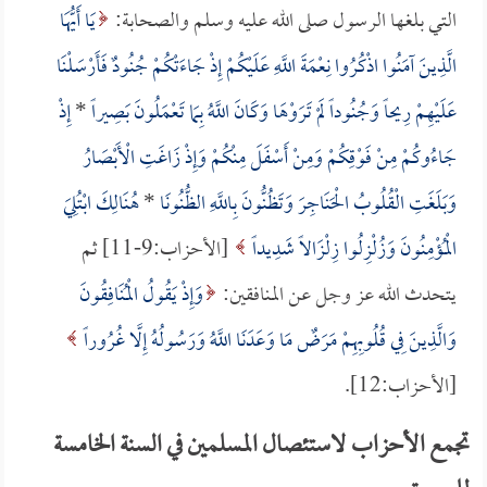
التي بلغها الرسول صلى الله عليه وسلم والصحابة:
يَا أَيُّهَا
الَّذِينَ آمَنُوا اذْكُرُوا نِعْمَةَ اللَّهِ عَلَيْكُمْ إِذْ جَاءَتْكُمْ جُنُودٌ فَأَرْسَلْنَا
عَلَيْهِمْ رِيحاً وَجُنُوداً لَمْ تَرَوْهَا وَكَانَ اللَّهُ بِمَا تَعْمَلُونَ بَصِيراً
*
إِذْ
جَاءُوكُمْ مِنْ فَوْقِكُمْ وَمِنْ أَسْفَلَ مِنْكُمْ وَإِذْ زَاغَتِ الْأَبْصَارُ
وَبَلَغَتِ الْقُلُوبُ الْحَنَاجِرَ وَتَظُنُّونَ بِاللَّهِ الظُّنُونَا
*
هُنَالِكَ ابْتُلِيَ
الْمُؤْمِنُونَ وَزُلْزِلُوا زِلْزَالاً شَدِيداً
[الأحزاب:9-11] ثم
يتحدث الله عز وجل عن المنافقين:
وَإِذْ يَقُولُ الْمُنَافِقُونَ
وَالَّذِينَ فِي قُلُوبِهِمْ مَرَضٌ مَا وَعَدَنَا اللَّهُ وَرَسُولُهُ إِلَّا غُرُوراً
[الأحزاب:12].
تجمع الأحزاب لاستئصال المسلمين في السنة الخامسة