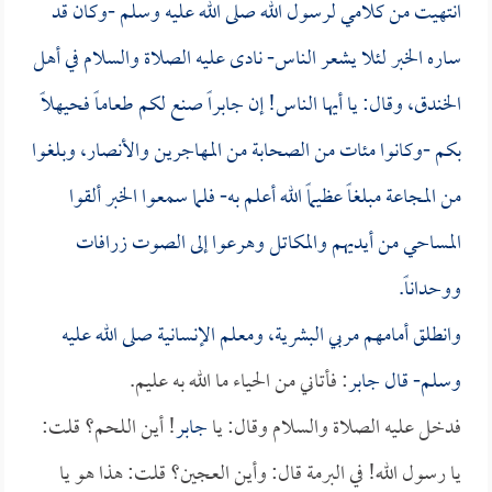
انتهيت من كلامي لرسول الله صلى الله عليه وسلم -وكان قد
ساره الخبر لئلا يشعر الناس- نادى عليه الصلاة والسلام في أهل
الخندق، وقال: يا أيها الناس! إن
جابراً
صنع لكم طعاماً فحيهلاً
بكم -وكانوا مئات من الصحابة من المهاجرين والأنصار، وبلغوا
من المجاعة مبلغاً عظيماً الله أعلم به- فلما سمعوا الخبر ألقوا
المساحي من أيديهم والمكاتل وهرعوا إلى الصوت زرافات
ووحداناً.
وانطلق أمامهم مربي البشرية، ومعلم الإنسانية صلى الله عليه
وسلم- قال
جابر
: فأتاني من الحياء ما الله به عليم.
فدخل عليه الصلاة والسلام وقال: يا
جابر
! أين اللحم؟ قلت:
يا رسول الله! في البرمة قال: وأين العجين؟ قلت: هذا هو يا