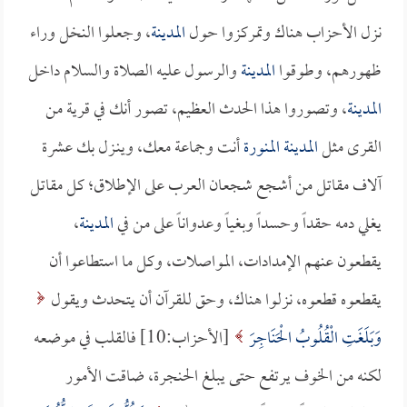
نزل الأحزاب هناك وتمركزوا حول
المدينة
، وجعلوا النخل وراء
ظهورهم، وطوقوا
المدينة
والرسول عليه الصلاة والسلام داخل
المدينة
، وتصوروا هذا الحدث العظيم، تصور أنك في قرية من
القرى مثل
المدينة المنورة
أنت وجماعة معك، وينـزل بك عشرة
آلاف مقاتل من أشجع شجعان العرب على الإطلاق؛ كل مقاتل
يغلي دمه حقداً وحسداً وبغياً وعدواناً على من في
المدينة
،
يقطعون عنهم الإمدادات، المواصلات، وكل ما استطاعوا أن
يقطعوه قطعوه، نزلوا هناك، وحق للقرآن أن يتحدث ويقول
وَبَلَغَتِ الْقُلُوبُ الْحَنَاجِرَ
[الأحزاب:10] فالقلب في موضعه
لكنه من الخوف يرتفع حتى يبلغ الحنجرة، ضاقت الأمور