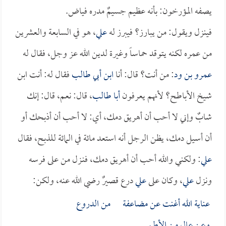
يصفه المؤرخون: بأنه عظيم جسيمٌ مدره فياض.
فينزل ويقول: من يبارز؟ فيبرز له
علي
، هو في السابعة والعشرين
من عمره لكنه يتوقد حماساً وغيرة لدين الله عز وجل، فقال له
عمرو بن ود
: من أنت؟ قال: أنا
ابن أبي طالب
فقال له: أنت ابن
شيخ الأباطح؟ لأنهم يعرفون
أبا طالب
، قال: نعم، قال: إنك
شابٌ وإني لا أحب أن أهريق دمك، أي: لا أحب أن أذبحك أو
أن أسيل دمك، يظن الرجل أنه استعد مائة في المائة للذبح، فقال
علي
: ولكني والله أحب أن أهريق دمك، فنـزل من على فرسه
ونزل
علي
، وكان على
علي
درع قصيرٌ رضي الله عنه، ولكن:
عناية الله أغنت عن مضاعفة من الدروع
وعن عالٍ من الأطم