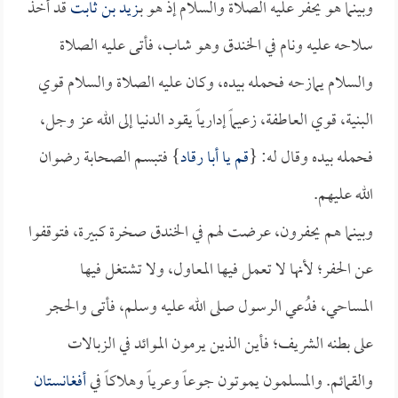
وبينما هو يحفر عليه الصلاة والسلام إذ هو بـ
زيد بن ثابت
قد أخذ
سلاحه عليه ونام في الخندق وهو شاب، فأتى عليه الصلاة
والسلام يمازحه فحمله بيده، وكان عليه الصلاة والسلام قوي
البنية، قوي العاطفة، زعيماً إدارياً يقود الدنيا إلى الله عز وجل،
فحمله بيده وقال له: {
قم يا
أبا رقاد
} فتبسم الصحابة رضوان
الله عليهم.
وبينما هم يحفرون، عرضت لهم في الخندق صخرة كبيرة، فتوقفوا
عن الحفر؛ لأنها لا تعمل فيها المعاول، ولا تشتغل فيها
المساحي، فدُعي الرسول صلى الله عليه وسلم، فأتى والحجر
على بطنه الشريف؛ فأين الذين يرمون الموائد في الزبالات
والقمائم. والمسلمون يموتون جوعاً وعرياً وهلاكاً في
أفغانستان