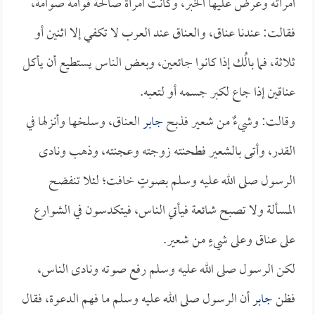
امرأته وعرض عليها الخبر، وكانت امرأة صالحة قوامة صوامة،
فقالت: عندنا عناق، والعناق عند العرب لا تكفي إلا اثنين أو
ثلاثة، فما بالُك إذا كانوا جائعين، وبعض الناس يستطيع أن يأكل
عناقين إذا جاع لكبر جسمه أو لتعبه.
وقالت: وشيءٌ من شعير فذبح
جابر
العناق، وسلخها وأنزلها في
القدر، وأتى بالشعير فطحنته زوجته وعجنته، وذهب ونادى
الرسول صلى الله عليه وسلم بصوتٍ خافت؛ لئلا تنفضح
المسألة ولا تصبح شائعة فيأتي الناس، فيتكدسون في الشوارع
على عناق وعلى شيءٍ من شعير.
لكن الرسول صلى الله عليه وسلم رفع صوته ونادى الناس،
فظن
جابر
أن الرسول صلى الله عليه وسلم ما فهم الدعوة، فقال