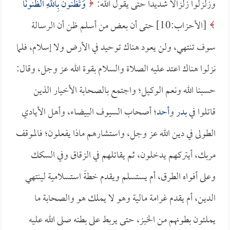
وزلزلوا زلزالاً شديداً حتى يقول الله:
وَتَظُنُّونَ بِاللَّهِ الظُّنُونَا
[الأحزاب:10] حتى أن بعض من أسلم ظن أن الرسالة
سوف تنتهي، ولن يعود هناك توحيد في الأرض ولا إسلام، فلما
نزلوا هناك اعتد عليه الصلاة والسلام بقوة الله عز وجل، وقال:
حسبنا الله ونعم الوكيل؛ واجتمع بالصحابة الأخيار الذين
قاتلوا في
بدر
و
أحد
؛ أصحاب السيوف البيضاء، وأهل الأيادي
الطولى في دين الله عز وجل، واستشارهم ماذا يفعلون؛ فالموقف
مربك، أيتركهم يدخلون، ثم يقاتلهم في الزقاق وفي السكك
وعلى أفواه الطرق، أم يستسلم ويقدم خطةً استسلامية لينتهي
الدين، أم يقدم غرامة مالية وهو لا يملك هو والصحابة ما
يملئون بطونهم من الخبز، حتى يربط على بطنه صلى الله عليه