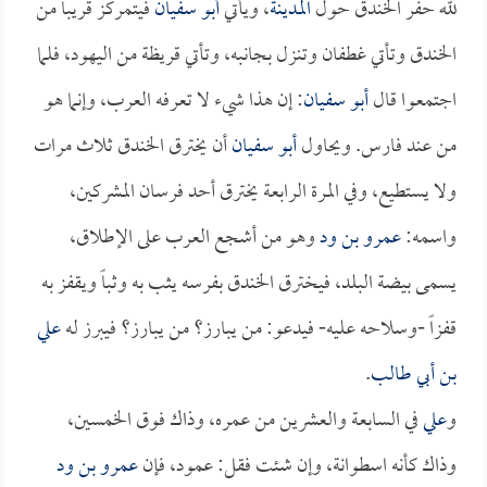
لله حفر الخندق حول
المدينة
، ويأتي
أبو سفيان
فيتمركز قريباً من
الخندق وتأتي غطفان وتنزل بجانبه، وتأتي قريظة من اليهود، فلما
اجتمعوا قال
أبو سفيان
: إن هذا شيء لا تعرفه العرب، وإنما هو
من عند فارس. ويحاول
أبو سفيان
أن يخترق الخندق ثلاث مرات
ولا يستطيع، وفي المرة الرابعة يخترق أحد فرسان المشركين،
واسمه:
عمرو بن ود
وهو من أشجع العرب على الإطلاق،
يسمى بيضة البلد، فيخترق الخندق بفرسه يثب به وثباً ويقفز به
قفزاً -وسلاحه عليه- فيدعو: من يبارز؟ من يبارز؟ فيبرز له
علي
بن أبي طالب
.
و
علي
في السابعة والعشرين من عمره، وذاك فوق الخمسين،
وذاك كأنه اسطوانة، وإن شئت فقل: عمود، فإن
عمرو بن ود