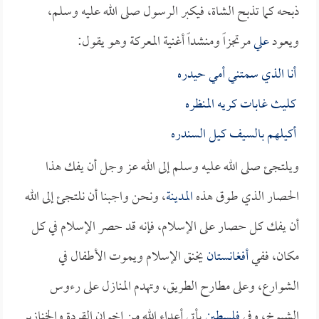
ذبحه كما تذبح الشاة، فيكبر الرسول صلى الله عليه وسلم،
ويعود
علي
مرتجزاً ومنشداً أغنية المعركة وهو يقول:
أنا الذي سمتني أمي حيدره
كليث غابات كريه المنظره
أكيلهم بالسيف كيل السندره
ويلتجئ صلى الله عليه وسلم إلى الله عز وجل أن يفك هذا
الحصار الذي طوق هذه
المدينة
، ونحن واجبنا أن نلتجئ إلى الله
أن يفك كل حصار على الإسلام، فإنه قد حصر الإسلام في كل
مكان، ففي
أفغانستان
يخنق الإسلام ويموت الأطفال في
الشوارع، وعلى مطارح الطريق، وتهدم المنازل على رءوس
الشيوخ، وفي
فلسطين
يأتي أعداء الله من إخوان القردة والخنازير