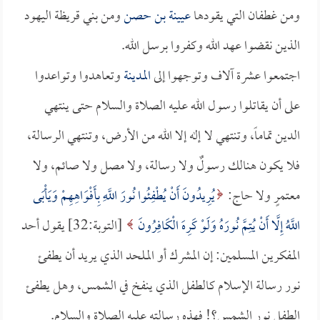
ومن غطفان التي يقودها
عيينة بن حصن
ومن بني قريظة اليهود
الذين نقضوا عهد الله وكفروا برسل الله.
اجتمعوا عشرة آلاف وتوجهوا إلى
المدينة
وتعاهدوا وتواعدوا
على أن يقاتلوا رسول الله عليه الصلاة والسلام حتى ينتهي
الدين تماماً، وتنتهي لا إله إلا الله من الأرض، وتنتهي الرسالة،
فلا يكون هنالك رسولٌ ولا رسالة، ولا مصل ولا صائم، ولا
معتمرٍ ولا حاج:
يُرِيدُونَ أَنْ يُطْفِئُوا نُورَ اللَّهِ بِأَفْوَاهِهِمْ وَيَأْبَى
اللَّهُ إِلَّا أَنْ يُتِمَّ نُورَهُ وَلَوْ كَرِهَ الْكَافِرُونَ
[التوبة:32] يقول أحد
المفكرين المسلمين: إن المشرك أو الملحد الذي يريد أن يطفئ
نور رسالة الإسلام كالطفل الذي ينفخ في الشمس، وهل يطفئ
الطفل نور الشمس؟! فهذه رسالته عليه الصلاة والسلام.