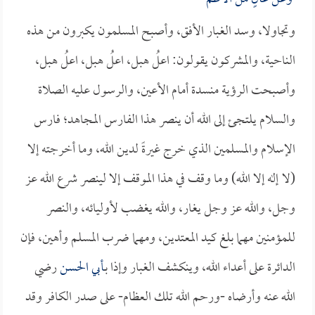
وتجاولا، وسد الغبار الأفق، وأصبح المسلمون يكبرون من هذه
الناحية، والمشركون يقولون: اعلُ هبل، اعلُ هبل، اعلُ هبل،
وأصبحت الرؤية منسدة أمام الأعين، والرسول عليه الصلاة
والسلام يلتجئ إلى الله أن ينصر هذا الفارس المجاهد؛ فارس
الإسلام والمسلمين الذي خرج غيرةً لدين الله، وما أخرجته إلا
(لا إله إلا الله) وما وقف في هذا الموقف إلا لينصر شرع الله عز
وجل، والله عز وجل يغار، والله يغضب لأوليائه، والنصر
للمؤمنين مهما بلغ كيد المعتدين، ومهما ضرب المسلم وأهين، فإن
الدائرة على أعداء الله، وينكشف الغبار وإذا بـ
أبي الحسن
رضي
الله عنه وأرضاه -ورحم الله تلك العظام- على صدر الكافر وقد