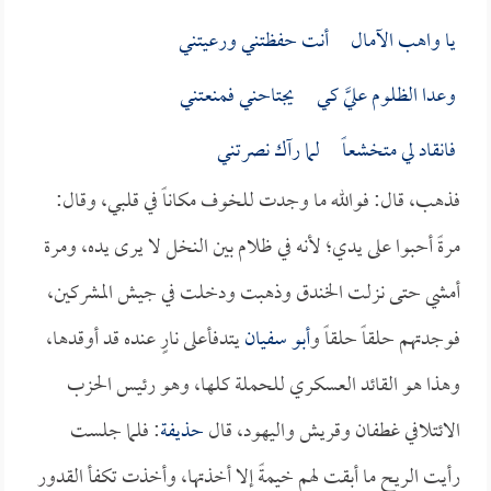
يا واهب الآمال أنت حفظتني ورعيتني
وعدا الظلوم عليَّ كي يجتاحني فمنعتني
فانقاد لي متخشعاً لما رآك نصرتني
فذهب، قال: فوالله ما وجدت للخوف مكاناً في قلبي، وقال:
مرةً أحبوا على يدي؛ لأنه في ظلام بين النخل لا يرى يده، ومرة
أمشي حتى نزلت الخندق وذهبت ودخلت في جيش المشركين،
فوجدتهم حلقاً حلقاً و
أبو سفيان
يتدفأعلى نارٍ عنده قد أوقدها،
وهذا هو القائد العسكري للحملة كلها، وهو رئيس الحزب
الائتلافي غطفان وقريش واليهود، قال
حذيفة
: فلما جلست
رأيت الريح ما أبقت لهم خيمةً إلا أخذتها، وأخذت تكفأ القدور