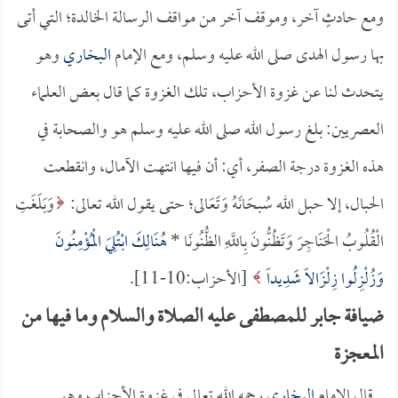
ومع حادثٍ آخر، وموقف آخر من مواقف الرسالة الخالدة؛ التي أتى
بها رسول الهدى صلى الله عليه وسلم، ومع الإمام
البخاري
وهو
يتحدث لنا عن غزوة الأحزاب، تلك الغزوة كما قال بعض العلماء
العصريين: بلغ رسول الله صلى الله عليه وسلم هو والصحابة في
هذه الغزوة درجة الصفر، أي: أن فيها انتهت الآمال، وانقطعت
الحبال، إلا حبل الله سُبحَانَهُ وَتَعَالى؛ حتى يقول الله تعالى:
وَبَلَغَتِ
الْقُلُوبُ الْحَنَاجِرَ وَتَظُنُّونَ بِاللَّهِ الظُّنُونَا *
هُنَالِكَ ابْتُلِيَ الْمُؤْمِنُونَ
وَزُلْزِلُوا زِلْزَالاً شَدِيداً
[الأحزاب:10-11].
ضيافة جابر للمصطفى عليه الصلاة والسلام وما فيها من
المعجزة
قال الإمام
البخاري
رحمه الله تعالى في غزوة الأحزاب وهو