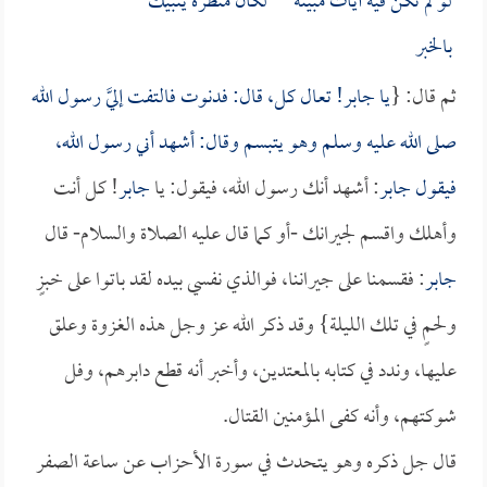
لو لم تكن فيه آياتٌ مبينة لكان منظره ينبيك
بالخبر
ثم قال: {
يا
جابر
! تعال كل، قال: فدنوت فالتفت إليَّ رسول الله
صلى الله عليه وسلم وهو يتبسم وقال: أشهد أني رسول الله،
فيقول
جابر
: أشهد أنك رسول الله، فيقول: يا
جابر
! كل أنت
وأهلك واقسم لجيرانك -أو كما قال عليه الصلاة والسلام- قال
جابر
: فقسمنا على جيراننا، فوالذي نفسي بيده لقد باتوا على خبزٍ
ولحمٍ في تلك الليلة} وقد ذكر الله عز وجل هذه الغزوة وعلق
عليها، وندد في كتابه بالمعتدين، وأخبر أنه قطع دابرهم، وفل
شوكتهم، وأنه كفى المؤمنين القتال.
قال جل ذكره وهو يتحدث في سورة الأحزاب عن ساعة الصفر