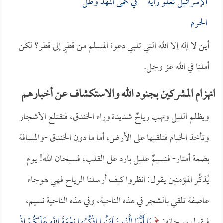
ألإسرائيل تعلو راية في حمى المهد وظل
الحرم
أين لا إله إلا الله التي تلبي دعوة المسلم من قطرٍ إلى قطر؟ لكن
أملنا في الله عز وجل.
انهزام المشركين بجنود الله والاستكشاف عن أخبارهم
ويظلم الليل وتهب رياحٌ شديدة وراء الخندق، فتقتلع الأشجار
وتأخذ الخيام فتلقيها على الأرض، أما ما دون الخندق -والمسافة
بضعة أمتار- فنسيمٌ عليل بارد على القلب، فسبحان الله! يوم
يُذكِّر المؤمنين يقول: انظروا كيف أرسلنا الرياح فهي هوجاء
عاصفة تلقي بالشجر في هذه الناحية، وفي هذه الناحية نسيم،
فيقول سبحانه:
يَا أَيُّهَا الَّذِينَ آمَنُوا اذْكُرُوا نِعْمَةَ اللَّهِ عَلَيْكُمْ إِذْ