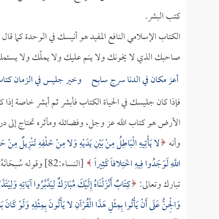
كتب البشر.
الكتاب الإسلامي النافع المفيد هو أنيسك في الوحدة كما قال
صاحبك الذي لا يخونك ولا ينم عليك ولا يملّك ولا يسئم
أعز مكان في الدنا سرج سابح وخير جليس في الزمان كتا
فإذا كان جليسك في الحياة الكتاب فأبشر ثم أبشر خاصة إذا كا
الأرض هو كتاب الله عز وجل، وفضائله ومآثره تحتاج إلى 
وأنه
لا يَأْتِيهِ الْبَاطِلُ مِنْ بَيْنِ يَدَيْهِ وَلا مِنْ خَلْفِهِ تَنْزِيلٌ مِنْ حَ
اللَّهِ لَوَجَدُوا فِيهِ اخْتِلافاً كَثِيراً
[النساء:82] وقوله سُبحَانَهُ وَتَعَالى:
تبارك وتعالى:
كِتَابٌ أَنْزَلْنَاهُ إِلَيْكَ مُبَارَكٌ لِيَدَّبَّرُوا آيَاتِهِ وَلِيَتَذ
وَالْجِنُّ عَلَى أَنْ يَأْتُوا بِمِثْلِ هَذَا الْقُرْآنِ لا يَأْتُونَ بِمِثْلِهِ وَلَوْ كَان