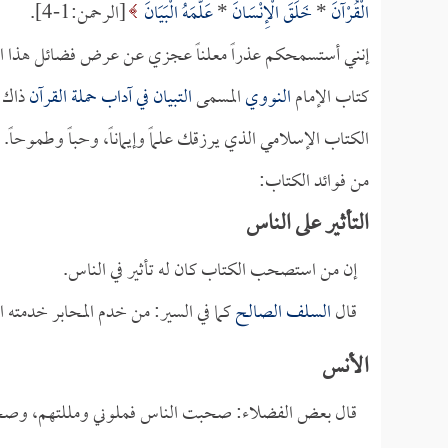
الْقُرْآنَ
*
خَلَقَ الْإِنْسَانَ
*
عَلَّمَهُ الْبَيَانَ
[الرحمن:1-4].
إنني أستسمحكم عذراً معلناً عجزي عن عرض فضائل هذا القر
كتاب الإمام
النووي
المسمى
التبيان في آداب حملة القرآن
ذاك ا
الكتاب الإسلامي الذي يرزقك علماً وإيماناً، وحباً وطموحاً.
من فوائد الكتاب:
التأثير على الناس
إن من استصحب الكتاب كان له تأثير في الناس.
قال
السلف الصالح
كما في السير: من خدم المحابر خدمته ال
الأنس
قال بعض الفضلاء: صحبت الناس فملوني ومللتهم، وصحبت