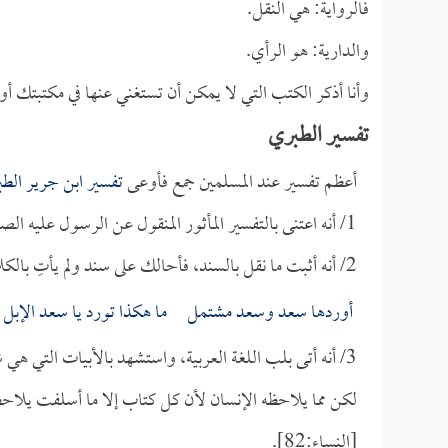
فالرواية: هي النقل.
والدارية: هو الرأي.
وأنا أذكر الكتب التي لا يمكن أن تستغني عنها في مكتبتك أو 
تفسير الطبري
أعظم تفسير عند المسلمين جمع فأوعى
تفسير ابن جرير الط
1/ أنه اعتنى بالتفسير المأثور المنقول عن الرسول عليه الصلاة والسلام وعن أصحابه.
2/ أنه أثبت ما نقل بالسند، فأحالك على سند ولم يأتِ بالكلام بلا خطام ولا زمام، ومن يرد الكلام بلا خطام ولا زمام يثرب عليه:
أوردها سعد وسعد مشتمل ما هكذا تورد يا سعد الإبل
3/ أنه أتى بلب اللغة العربية، واستشهد بالأبيات التي هي شواهد من شعر الجاهليين وغيرهم، وأقرها أهل اللغة.
لكن مما يلاحظه الإنسان لأن كل كتاب إلا ما أسلفت يلا
[النساء:82].