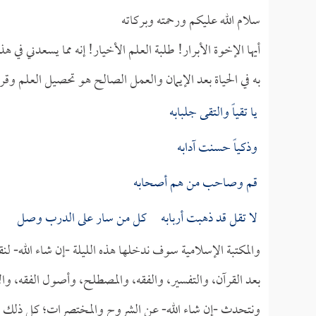
سلام الله عليكم ورحمته وبركاته
أيها الإخوة الأبرار! طلبة العلم الأخيار! إنه مما يسعدني في
به في الحياة بعد الإيمان والعمل الصالح هو تحصيل العلم وقر
يا تقياً والتقى جلبابه
وذكياً حسنت آدابه
قم وصاحب من هم أصحابه
لا تقل قد ذهبت أربابه كل من سار على الدرب وصل
والمكتبة الإسلامية سوف ندخلها هذه الليلة -إن شاء الله- ل
بعد القرآن، والتفسير، والفقه، والمصطلح، وأصول الفقه، وا
ونتحدث -إن شاء الله- عن الشروح والمختصرات؛ كل ذلك عل