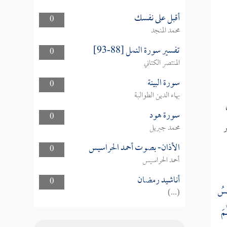
أقبل على نفسك
0
محمد المنجد
تفسير سورة النمل [88-93]
0
المنتصر الكتاني
سورة البينة
0
بهاء الدين الطوالبة
سورة هود
0
محمد جبريل
الأذان- بصوت أحمد الحراسيس
0
أحمد الحراسيس
أناشيد رمضان
0
نْسُ
(...)
َمَ