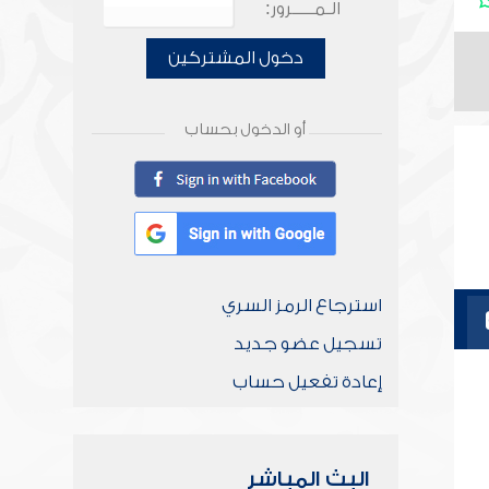
الـمـــــرور:
دخول المشتركين
أو الدخول بحساب
استرجاع الرمز السري
تسجيل عضو جديد
إعادة تفعيل حساب
البث المباشر