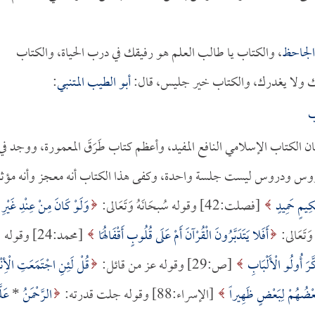
الجاحظ
، والكتاب يا طالب العلم هو رفيقك في درب الحياة، والكتاب
ك ولا يغدرك، والكتاب خير جليس، قال:
أبو الطيب المتنبي
:
ب
ن الكتاب الإسلامي النافع المفيد، وأعظم كتاب طَرَقَ المعمورة، ووجد في
دروس ودروس ليست جلسة واحدة، وكفى هذا الكتاب أنه معجز وأنه مؤثر
كِيمٍ حَمِيدٍ
[فصلت:42] وقوله سُبحَانَهُ وَتَعَالى:
وَلَوْ كَانَ مِنْ عِنْدِ غَيْرِ
أَفَلا يَتَدَبَّرُونَ الْقُرْآنَ أَمْ عَلَى قُلُوبٍ أَقْفَالُهَا
[محمد:24] وقوله
َكَّرَ أُولُو الْأَلْبَابِ
[ص:29] وقوله عز من قائل:
قُلْ لَئِنِ اجْتَمَعَتِ الْأِ
َ بَعْضُهُمْ لِبَعْضٍ ظَهِيراً
[الإسراء:88] وقوله جلت قدرته:
الرَّحْمَنُ
*
عَلّ