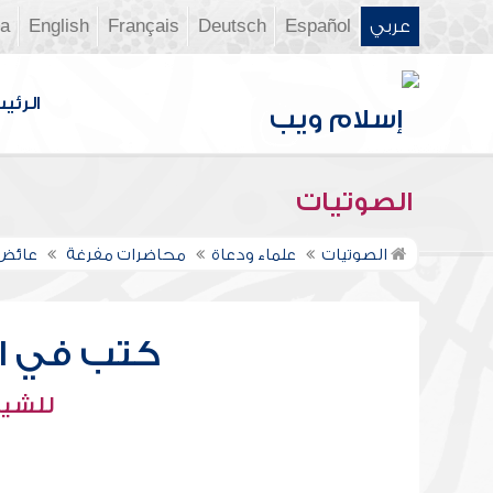
عربي
Español
Deutsch
Français
English
ia
الرئي
الصوتيات
الصوتيات
علماء ودعاة
محاضرات مفرغة
عائض 
كتب في ال
للشيخ