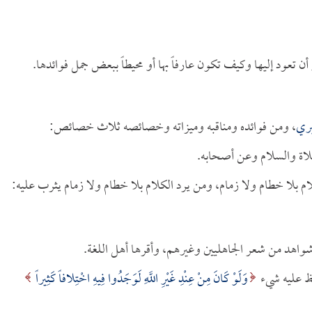
أن تعود إليها وكيف تكون عارفاً بها أو محيطاً ببعض جمل فوائدها.
بري
، ومن فوائده ومناقبه وميزاته وخصائصه ثلاث خصائص:
حظ عليه شيء
وَلَوْ كَانَ مِنْ عِنْدِ غَيْرِ اللَّهِ لَوَجَدُوا فِيهِ اخْتِلافاً كَثِيراً