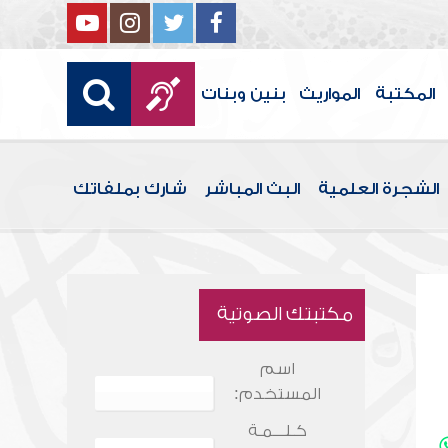
المكتبة
المواريث
بنين وبنات
الشجرة العلمية
البث المباشر
شارك بملفاتك
مكتبتك الصوتية
اسم
المستخدم:
كـلـــمـة