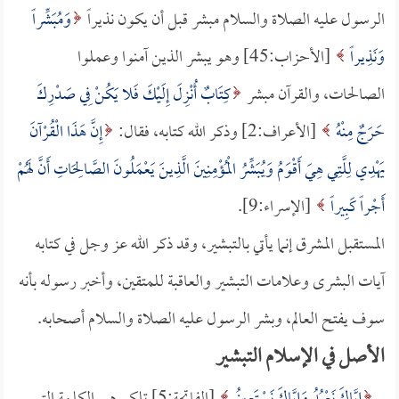
الرسول عليه الصلاة والسلام مبشر قبل أن يكون نذيراً
وَمُبَشِّراً
وَنَذِيراً
[الأحزاب:45] وهو يبشر الذين آمنوا وعملوا
الصالحات، والقرآن مبشر
كِتَابٌ أُنْزِلَ إِلَيْكَ فَلا يَكُنْ فِي صَدْرِكَ
حَرَجٌ مِنْهُ
[الأعراف:2] وذكر الله كتابه، فقال:
إِنَّ هَذَا الْقُرْآنَ
يَهْدِي لِلَّتِي هِيَ أَقْوَمُ وَيُبَشِّرُ الْمُؤْمِنِينَ الَّذِينَ يَعْمَلُونَ الصَّالِحَاتِ أَنَّ لَهُمْ
أَجْراً كَبِيراً
[الإسراء:9].
المستقبل المشرق إنما يأتي بالتبشير، وقد ذكر الله عز وجل في كتابه
آيات البشرى وعلامات التبشير والعاقبة للمتقين، وأخبر رسوله بأنه
سوف يفتح العالم، وبشر الرسول عليه الصلاة والسلام أصحابه.
الأصل في الإسلام التبشير