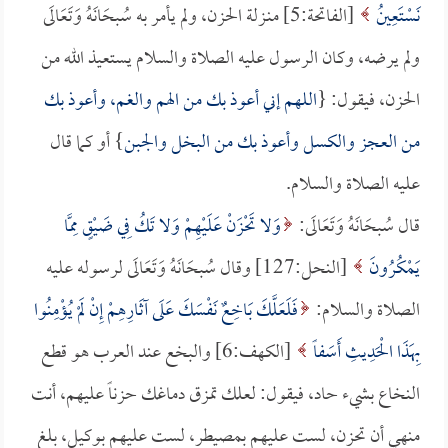
نَسْتَعِينُ
[الفاتحة:5] منـزلة الحزن، ولم يأمر به سُبحَانَهُ وَتَعَالَى
ولم يرضه، وكان الرسول عليه الصلاة والسلام يستعيذ الله من
الحزن، فيقول: {
اللهم إني أعوذ بك من الهم والغم، وأعوذ بك
من العجز والكسل وأعوذ بك من البخل والجبن
} أو كما قال
عليه الصلاة والسلام.
قال سُبحَانَهُ وَتَعَالَى:
وَلا تَحْزَنْ عَلَيْهِمْ وَلا تَكُ فِي ضَيْقٍ مِمَّا
يَمْكُرُونَ
[النحل:127] وقال سُبحَانَهُ وَتَعَالَى لرسوله عليه
الصلاة والسلام:
فَلَعَلَّكَ بَاخِعٌ نَفْسَكَ عَلَى آثَارِهِمْ إِنْ لَمْ يُؤْمِنُوا
بِهَذَا الْحَدِيثِ أَسَفاً
[الكهف:6] والبخع عند العرب هو قطع
النخاع بشيء حاد، فيقول: لعلك تمزق دماغك حزناً عليهم، أنت
منهي أن تحزن، لست عليهم بمصيطر، لست عليهم بوكيل، بلغ