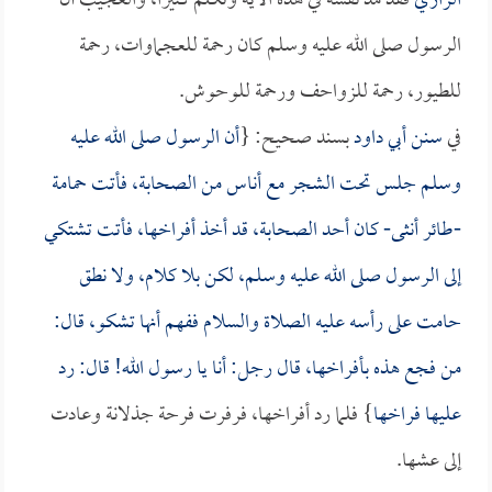
الرازي
فقد مد نَفَسَه في هذه الآية وتكلم كثيراً، والعجيب أن
الرسول صلى الله عليه وسلم كان رحمة للعجماوات، رحمة
للطيور، رحمة للزواحف ورحمة للوحوش.
في
سنن أبي داود
بسند صحيح: {
أن الرسول صلى الله عليه
وسلم جلس تحت الشجر مع أناس من الصحابة، فأتت حمامة
-طائر أنثى- كان أحد الصحابة، قد أخذ أفراخها، فأتت تشتكي
إلى الرسول صلى الله عليه وسلم، لكن بلا كلام، ولا نطق
حامت على رأسه عليه الصلاة والسلام ففهم أنها تشكو، قال:
من فجع هذه بأفراخها، قال رجل: أنا يا رسول الله! قال: رد
عليها فراخها
} فلما رد أفراخها، فرفرت فرحة جذلانة وعادت
إلى عشها.