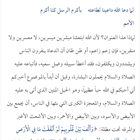
لما دعا الله داعينا لطاعته بأكرم الرسل كنا أكرم
الأمم
لماذا هذا العنوان؟ لأن الله ابتعثنا مبشرين ميسرين، لا معسرين ولا
منفرين، فإن زعم زاعم، أو ظن ظان أن الدعاة ينفرون الناس
ويشددون ويكلفون، فقد أخطأ سبيله وضل سعيه، فأتباعه عليه
الصلاة والسلام يحملون البشارة، وقبل أن أبدأ بالموضوع أخبركم
أني أحبكم في الله حباً عظيماً، وهو الحبل المتين الذي أتى به عليه
الصلاة والسلام، والمعجزة الكبرى التي بثها في الناس، أن يجمع بين
الأبيض والأسود، وبين الأبيض والأحمر، وبين الأشعث الأغبر
والمرفه تحت مظلة:
وَأَلَّفَ بَيْنَ قُلُوبِهِمْ لَوْ أَنْفَقْتَ مَا فِي الْأَرْضِ