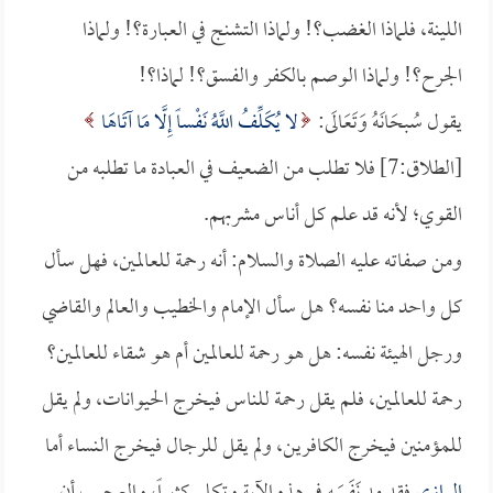
اللينة، فلماذا الغضب؟! ولماذا التشنج في العبارة؟! ولماذا
الجرح؟! ولماذا الوصم بالكفر والفسق؟! لماذا؟!
يقول سُبحَانَهُ وَتَعَالَى:
لا يُكَلِّفُ اللَّهُ نَفْساً إِلَّا مَا آتَاهَا
[الطلاق:7] فلا تطلب من الضعيف في العبادة ما تطلبه من
القوي؛ لأنه قد علم كل أناس مشربهم.
ومن صفاته عليه الصلاة والسلام: أنه رحمة للعالمين، فهل سأل
كل واحد منا نفسه؟ هل سأل الإمام والخطيب والعالم والقاضي
ورجل الهيئة نفسه: هل هو رحمة للعالمين أم هو شقاء للعالمين؟
رحمة للعالمين، فلم يقل رحمة للناس فيخرج الحيوانات، ولم يقل
للمؤمنين فيخرج الكافرين، ولم يقل للرجال فيخرج النساء أما