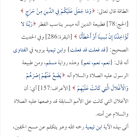
الطاقة قال تعالى:
وَمَا جَعَلَ عَلَيْكُمْ فِي الدِّينِ مِنْ حَرَجٍ
[الحج:78] فطبيعة الدين أنه ميسر يناسب الفطر
رَبَّنَا لا
تُؤَاخِذْنَا إِنْ نَسِينَا أَوْ أَخْطَأْنَا
[البقرة:286] وفي الحديث
الصحيح: {
قد فعلت قد فعلت
} و
ابن تيمية
يرويه في
الفتاوى
أنه قال: {
نعم، نعم، نعم
} وهذه رواية
مسلم
، ومن طبيعة
الرسول عليه الصلاة والسلام أنه
يَضَعُ عَنْهُمْ إِصْرَهُمْ
وَالْأَغْلالَ الَّتِي كَانَتْ عَلَيْهِمْ
[الأعراف:157] أي: أن
الأغلال التي كانت على الأمم السابقة قد وضعها عليه الصلاة
والسلام عن أمته.
أتى بهذه الآية
ابن تيمية
رحمه الله وهو يتكلم عن مسح الخفين،