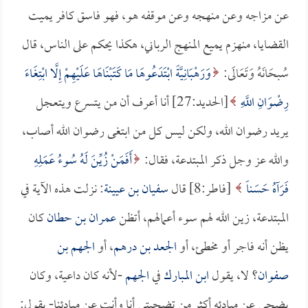
عن مزاجه وعن منهجه وعن موقفه هو، فهو فاسق كافر يميت
القضايا، منهزم يميع المنهج الرباني، هكذا يحكم على الناس، قال
سُبحَانَهُ وَتَعَالَى:
وَرَهْبَانِيَّةً ابْتَدَعُوهَا مَا كَتَبْنَاهَا عَلَيْهِمْ إِلَّا ابْتِغَاءَ
رِضْوَانِ اللَّهِ
[الحديد:27] أنا أعرف أن من يتسرع ويتعجل
يريد رضوان الله، ولكن ليس كل من ابتغى رضوان الله أصاب،
والله عز وجل ذكر المبتدعة، فقال:
أَفَمَنْ زُيِّنَ لَهُ سُوءُ عَمَلِهِ
فَرَآهُ حَسَناً
[فاطر:8] قال
سفيان بن عيينة
: نزلت هذه الآية في
المبتدعة، زين الله لهم سوء أعمالهم، أتظن
عمران بن حطان
كان
يظن أنه فاجر أو مخطئ، أو
الجعد بن درهم
، أو
الجهم بن
صفوان
؟ لا، يقول
ابن المبارك
في
الجهم
-لأنه كان داعية، وكان
يضحي عن مبادئه أكثر من تضحيتي أنا وأنت عن مبادئنا- يقول: