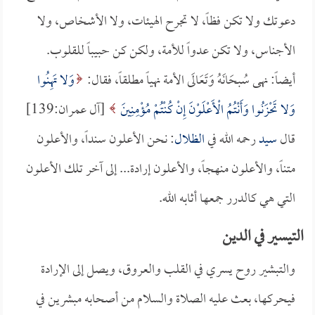
دعوتك ولا تكن فظاً، لا تجرح الهيئات، ولا الأشخاص، ولا
الأجناس، ولا تكن عدواً للأمة، ولكن كن حبيباً للقلوب.
أيضاً: نهى سُبحَانَهُ وَتَعَالَى الأمة نهياً مطلقاً، فقال:
وَلا تَهِنُوا
وَلا تَحْزَنُوا وَأَنْتُمُ الْأَعْلَوْنَ إِنْ كُنْتُمْ مُؤْمِنِينَ
[آل عمران:139]
قال
سيد
رحمه الله في
الظلال
: نحن الأعلون سنداً، والأعلون
متناً، والأعلون منهجاً، والأعلون إرادة... إلى آخر تلك الأعلون
التي هي كالدرر جمعها أثابه الله.
التيسير في الدين
والتبشير روح يسري في القلب والعروق، ويصل إلى الإرادة
فيحركها، بعث عليه الصلاة والسلام من أصحابه مبشرين في