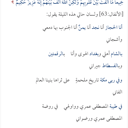
جَمِيعاً مَا أَلَّفْتَ بَيْنَ قُلُوبِهِمْ وَلَكِنَّ اللَّهَ أَلَّفَ بَيْنَهُمْ إِنَّهُ عَزِيزٌ حَكِيمٌ
[الأنفال:63] ولسان حالي هذه الليلة يقول:
أنا
الحجاز
أنا
نجد
أنا
يمنٌ
أنا الجنوب بها دمعي
وأشجاني
بـ
الشام
أهلي و
بغداد
الهوى وأنا بـ
الرقمتين
وبـ
الفسطاط
جيراني
وفي ربى
مكة
تاريخ ملحمةٍ على ثراها بنينا العالم
الفاني
في
طيبة
المصطفى عمري وواولهي في روضة
المصطفى عمري ورضواني