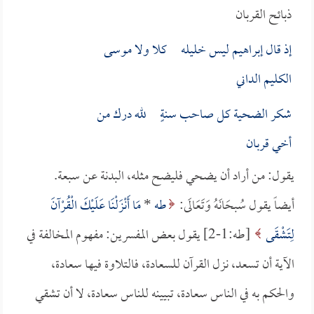
ذبائح القربان
إذ قال إبراهيم ليس خليله كلا ولا موسى
الكليم الداني
شكر الضحية كل صاحب سنةٍ لله درك من
أخي قربان
يقول: من أراد أن يضحي فليضح مثله، البدنة عن سبعة.
أيضاً يقول سُبحَانَهُ وَتَعَالَى:
طه
*
مَا أَنْزَلْنَا عَلَيْكَ الْقُرْآنَ
لِتَشْقَى
[طه:1-2] يقول بعض المفسرين: مفهوم المخالفة في
الآية أن تسعد، نزل القرآن للسعادة، فالتلاوة فيها سعادة،
والحكم به في الناس سعادة، تبيينه للناس سعادة، لا أن تشقي