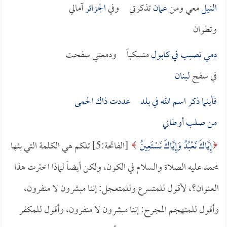
النيل
معي ومن
عمان
تذكرتي وفي
الجزائر
آمالي
وتطوان
دمي تصبب في
كابول
منسكباً ودمعتي سفحت
في سفح
لبنان
فأينما ذكر اسم الله في بلد عددت ذاك الحمى
من صلب أوطاني
إِيَّاكَ نَعْبُدُ وَإِيَّاكَ نَسْتَعِينُ
[الفاتحة:5] تلكم هي الكلمة التي بثها
محمد عليه الصلاة والسلام في الكون، ولكن أيضاً لماذا اخترت هذا
العنوان؟، لأقول للمتسرع وللمتعجل: إننا مبشرون لا منفرون،
وأقول للمتهجم المجرح: إننا مبشرون لا منفرون، وأقول للمكفر