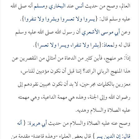
العالم، وصح من حديث
أنس
عند
البخاري
و
مسلم
أنه صلى الله
عليه وسلم قال: {
يسروا ولا تعسروا وبشروا ولا تنفروا
}.
وعن
أبي موسى الأشعري
أن رسول الله صلى الله عليه وسلم
قال له ولـ
معاذ
:{
بشرا ولا تنفرا، ويسرا ولا تعسرا
}.
إذاً: هو منهج، فأين كثير من الدعاة من أمثالي من المقصرين عن
هذا المنهج الرباني الرائد؟ إننا قبل أن نكون مؤدبين للناس،
معزرين بالكلمات مجرحين، لا بد أن نكون محببين نقودهم إلى
رضوان الله وإلى الجنة، وهذه هي مهمة الداعية، وهي مهمته
عليه الصلاة والسلام وهديه.
وصح عنه عليه الصلاة والسلام من حديث
أبي هريرة
: {
أنه
قال: إن الدين يسر
} قال بعض العلماء -وهذه قاعدة- مقدمة من