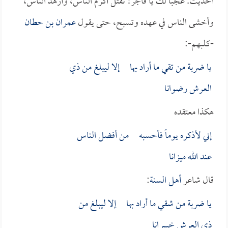
الحديث. عجباً لك يا فاجر! تقتل أكرم الناس، وأزهد الناس،
وأخشى الناس في عهده وتسبح، حتى يقول
عمران بن حطان
-كلبهم-:
يا ضربة من تقي ما أراد بها إلا ليبلغ من ذي
العرش رضوانا
هكذا معتقده
إني لأذكره يوماً فأحسبه من أفضل الناس
عند الله ميزانا
قال شاعر
أهل السنة
:
يا ضربة من شقي ما أراد بها إلا ليبلغ من
ذي العرش خسرانا