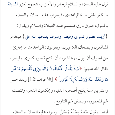
نزل عليه الصلاة والسلام ليحفر والأحزاب تتجمع لغزو
المدينة
والكفر طغى والظالم اعتدى، فيضرب عليه الصلاة والسلام
بالمعول، فيبرق بارق فيبتسم عليه الصلاة والسلام ويقول:
{
أريت قصور كسرى وقيصر وسوف يفتحها الله علي
} فيتغامز
المنافقون ويضحك اللاعبون، ويقولون: الواحد منا ما يجترئ
من الخوف أن يبول، وهذا يريد أن يفتح قصور كسرى وقيصر،
فقال الله عنهم:
وَإِذْ يَقُولُ الْمُنَافِقُونَ وَالَّذِينَ فِي قُلُوبِهِمْ مَرَضٌ
مَا وَعَدَنَا اللَّهُ وَرَسُولُهُ إِلَّا غُرُوراً
[الأحزاب:12] وبعد خمس
وعشرين سنة يفتح أصحابه الدنيا، ويحكمون الدهر، وتنصت
لهم المعمورة، ويصفق لهم التاريخ.
أيضاً: يقول الله سُبحَانَهُ وَتَعَالَى لرسوله عليه الصلاة والسلام