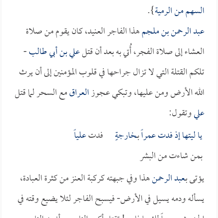
السهم من الرمية
}.
عبد الرحمن بن ملجم
هذا الفاجر العنيد، كان يقوم من صلاة
العشاء إلى صلاة الفجر، أُتي به بعد أن قتل
علي بن أبي طالب
-
تلكم القتلة التي لا تزال جراحها في قلوب المؤمنين إلى أن يرث
الله الأرض ومن عليها، وتبكي عجوز
العراق
مع السحر لما قتل
علي
وتقول:
يا ليتها إذ فدت
عمراً
بـ
خارجةٍ
فدت
علياً
بمن شاءت من البشر
يؤتى بـ
عبد الرحمن
هذا وفي جبهته كركبة العنز من كثرة العبادة،
يسأله ودمه يسيل في الأرض- فيسبح الفاجر لئلا يضيع وقته في