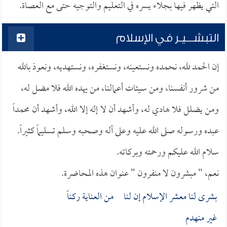
التي يظهر فيها بجلاء يسره في التعليم والتوجيه حتى مع العصاة.
التبشـــيـر في الإسلام
إن الحمد لله، نحمده ونستعينه، ونستغفره، ونستهديه، ونعوذ بالله
من شرور أنفسنا، ومن سيئات أعمالنا، من يهده الله فلا مضل له،
ومن يضلل فلا هادي له، وأشهد أن لا إله إلا الله، وأشهد أن محمداً
عبده ورسوله صلى الله عليه وعلى آله وصحبه وسلم تسليماً كثيراً.
سلام الله عليكم ورحمته وبركاته.
نعم، " مبشرون لا منفرون " عنوان هذه المحاضرة.
بشرى لنا معشر الإسلام إن لنا من العناية ركناً
غير منهدم