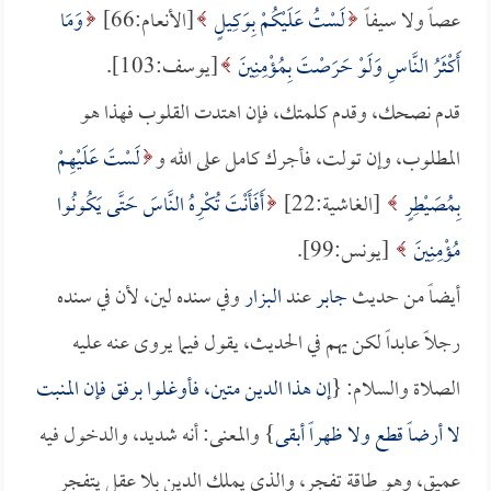
عصاً ولا سيفاً
لَسْتُ عَلَيْكُمْ بِوَكِيلٍ
[الأنعام:66]
وَمَا
أَكْثَرُ النَّاسِ وَلَوْ حَرَصْتَ بِمُؤْمِنِينَ
[يوسف:103].
قدم نصحك، وقدم كلمتك، فإن اهتدت القلوب فهذا هو
المطلوب، وإن تولت، فأجرك كامل على الله و
لَسْتَ عَلَيْهِمْ
بِمُصَيْطِرٍ
[الغاشية:22]
أَفَأَنْتَ تُكْرِهُ النَّاسَ حَتَّى يَكُونُوا
مُؤْمِنِينَ
[يونس:99].
أيضاً من حديث
جابر
عند
البزار
وفي سنده لين، لأن في سنده
رجلاً عابداً لكن يهم في الحديث، يقول فيما يروى عنه عليه
الصلاة والسلام: {
إن هذا الدين متين، فأوغلوا برفق فإن المنبت
لا أرضاً قطع ولا ظهراً أبقى
} والمعنى: أنه شديد، والدخول فيه
عميق، وهو طاقة تفجر، والذي يملك الدين بلا عقل يتفجر