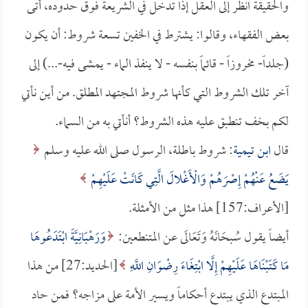
والحقيقة انظر إلى العقل إذا تدخل في الشريعة فوق حدوده، أتى
بعض الفقهاء، وقالوا: يشترط في الخفين تسعة شروط: أن يكون
(جلداً- مخروزاً - قائماً بنفسه - لا ينفذ الماء - يمشى فيه-...) إلى
آخر تلك الشروط التي كأنها شروط المجتهد المطلق. من أين نأتي
لكم بخف تنطبق عليه هذه الشروط؟ أنأتي به من السماء.
قال
ابن تيمية
: شروط باطلة، الرسول صلى الله عليه وسلم
يَضَعُ عَنْهُمْ إِصْرَهُمْ وَالْأَغْلالَ الَّتِي كَانَتْ عَلَيْهِمْ
[الأعراف:157] هذا مثل من الأمثلة.
أيضاً يقول سُبحَانَهُ وَتَعَالَى عن المتنطعين:
وَرَهْبَانِيَّةً ابْتَدَعُوهَا
مَا كَتَبْنَاهَا عَلَيْهِمْ إِلَّا ابْتِغَاءَ رِضْوَانِ اللَّهِ
[الحديد:27] من هذا
المبتدع الذي يبتدع أحكاماً ويسير الأمة على مزاجه؟ فمن حاد