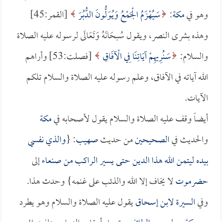
وهو في
مكة
:
سَيُهْزَمُ الْجَمْعُ وَيُوَلُّونَ الدُّبُرَ
[القمر:45]
وهذه بشرى النصر، ويقول سُبحَانَهُ وَتَعَالَى لرسوله عليه الصلاة
والسلام:
سَنُرِيهِمْ آيَاتِنَا فِي الْآفَاقِ
[فصلت:53] وأراهم
الله آياته في الآفاق، وعلم رسوله عليه الصلاة والسلام تلكم
الآيات.
أيضاً وقف عليه الصلاة والسلام يقول لأصحابه في
مكة
والحديث في
الصحيحين
من حديث
صهيب
: {
والذي نفسي
بيده ليتمن الله هذا الدين حتى يسير الراكب من
صنعاء
إلى
حضرموت
لا يخاف إلا الله والذئب على غنمه} وحدث هذا.
وفي
السيرة لابن إسحاق
يقول عليه الصلاة والسلام وهو يطرد