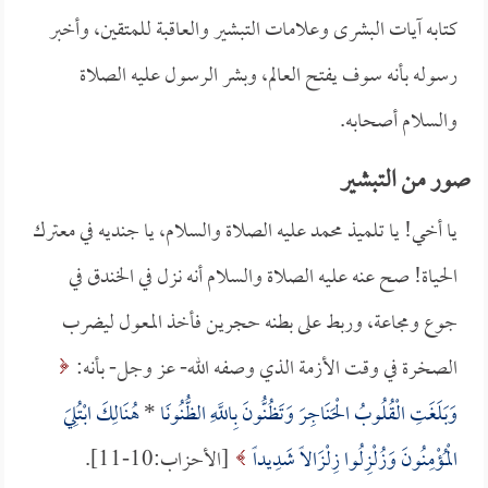
كتابه آيات البشرى وعلامات التبشير والعاقبة للمتقين، وأخبر
رسوله بأنه سوف يفتح العالم، وبشر الرسول عليه الصلاة
والسلام أصحابه.
صور من التبشير
يا أخي! يا تلميذ محمد عليه الصلاة والسلام، يا جنديه في معترك
الحياة! صح عنه عليه الصلاة والسلام أنه نزل في الخندق في
جوع ومجاعة، وربط على بطنه حجرين فأخذ المعول ليضرب
الصخرة في وقت الأزمة الذي وصفه الله- عز وجل- بأنه:
وَبَلَغَتِ الْقُلُوبُ الْحَنَاجِرَ وَتَظُنُّونَ بِاللَّهِ الظُّنُونَا
*
هُنَالِكَ ابْتُلِيَ
الْمُؤْمِنُونَ وَزُلْزِلُوا زِلْزَالاً شَدِيداً
[الأحزاب:10-11].