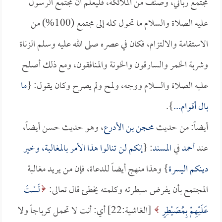
مجتمع رباني، وصنف من الملائكة، فليعلم أن مجتمع الرسول
عليه الصلاة والسلام ما تحول كله إلى مجتمع (100%) من
الاستقامة والالتزام، فكان في عصره صلى الله عليه وسلم الزناة
وشربة الخمر والسارقون والخونة والمنافقون، ومع ذلك أصلح
عليه الصلاة والسلام ووجه، ولمح ولم يصرح وكان يقول: {
ما
بال أقوام...
}.
أيضاً: من حديث
محجن بن الأدرع
، وهو حديث حسن أيضاً،
عند
أحمد
في
المسند
: {
إنكم لن تنالوا هذا الأمر بالمغالبة، وخير
دينكم اليسرة
} وهذا منهج أيضاً للدعاة، فإن من يريد مغالبة
المجتمع بأن يفرض سيطرته وكلمته يخطئ قال تعالى:
لَسْتَ
عَلَيْهِمْ بِمُصَيْطِرٍ
[الغاشية:22] أي: أنت لا تحمل كرباجاً ولا