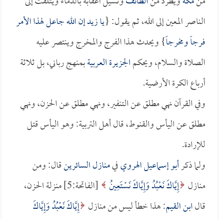
من
مكة
ويطرد من
الطائف
وتسيل أعقابه بالدماء ويتلفت إلى
الناصر المعين إلى الله، ثم يقول: {
يا
زيد
إن الله جاعل لهذا الأمر
فرجاً ومخرجاً
} ويحدث هذا الفرج والمخرج وينتصر عليه
الصلاة والسلام، ويحكم
الجزيرة العربية
بمنهج رباني، بل ثلاثة
أرباع الكرة الأرضية.
وفي القرآن نهي مطلق عن التنفير، ونهي مطلق عن الحزن، ونهي
مطلق عن اليأس والقنوط، قال أهل التربية: وهو اليأس قتل
للإرادة.
ولما ذكر
أبو إسماعيل الهروي
في
منازل السائرين
قال: ومن
منازل
إِيَّاكَ نَعْبُدُ وَإِيَّاكَ نَسْتَعِينُ
[الفاتحة:5] منزلة الحزن،
قال
ابن القيم
: هذا خطأ ليس من منازل
إِيَّاكَ نَعْبُدُ وَإِيَّاكَ