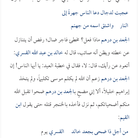
عجبت لدجال دعا الناس جهرةً إلى
النار واشتق اسمه من جهنم
الجعد بن درهم
ماذا فعل؟ مخطئ فاجر ضال؛ رفض أن يتنازل
عن خطئه ويظن أنه صائب، قال له
خالد بن عبد الله القسري
:
أتعود عن رأيك، قال: لا، فقال في خطبة العيد: يا أيها الناس! إن
الجعد بن درهم
زعم أن الله لم يكلم موسى تكليماً، ولم يتخذ
إبراهيم خليلاً، ألا إني مضحٍ بـ
الجعد بن درهم
ضحوا تقبل الله
منكم أضحياتكم، ثم نزل فأخذه بالخنجر قتله حتى يقول
ابن
القيم
:
من أجل ذا ضحى بـ
جعد
خالد القسري
يوم