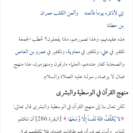
إني لأذكره يوماً فألعنه وألعن الكلب
عمران
بن حطانا
هذه عقيدتهم، وهذا تصورهم، ماذا يفعلون؟ خُطَب الجمعة
تكفير في
علي
، وتكفير في
معاوية
، وتكفير في
عمرو بن العاص
والصحابة كفار عندهم، العلماء مارقون ومنهزمون، هذا منهج
ضال لا يرضاه رسولنا عليه الصلاة والسلام.
منهج القرآن في الوسطية والبشرى
لكن تعال بنا إلى منهج القرآن في الوسطية والبشرى قال تعالى:
لا يُكَلِّفُ اللَّهُ نَفْساً إِلَّا وُسْعَهَا
[البقرة:286] أن تتكلم
للناس وأنت تعرف أن لهم طاقات محددة، فلا تكلفهم فوق