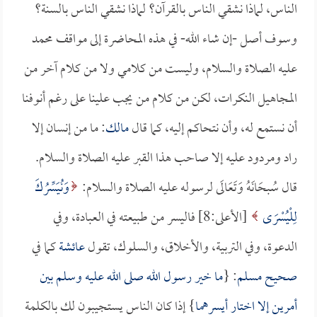
الناس، لماذا نشقي الناس بالقرآن؟ لماذا نشقي الناس بالسنة؟
وسوف أصل -إن شاء الله- في هذه المحاضرة إلى مواقف محمد
عليه الصلاة والسلام، وليست من كلامي ولا من كلام آخر من
المجاهيل النكرات، لكن من كلام من يجب علينا على رغم أنوفنا
أن نستمع له، وأن نتحاكم إليه، كما قال
مالك
: ما من إنسان إلا
راد ومردود عليه إلا صاحب هذا القبر عليه الصلاة والسلام.
قال سُبحَانَهُ وَتَعَالَى لرسوله عليه الصلاة والسلام:
وَنُيَسِّرُكَ
لِلْيُسْرَى
[الأعلى:8] فاليسر من طبيعته في العبادة، وفي
الدعوة، وفي التربية، والأخلاق، والسلوك، تقول
عائشة
كما في
صحيح مسلم
: {
ما خير رسول الله صلى الله عليه وسلم بين
أمرين إلا اختار أيسرهما
} إذا كان الناس يستجيبون لك بالكلمة