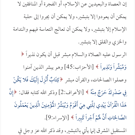
إن العصاة والبعيدين عن الإسلام، أو الفجرة أو المنافقين لا
يمكن أن يعودوا إلا بتبشير، ولا يمكن أن يجروا إلى حلبة
الإسلام إلا بتبشير، ولا يمكن أن تعالج التعاسة فيهم والندامة
والخزي والقلق إلا بتبشير.
الرسول عليه الصلاة والسلام مبشر قبل أن يكون نذيراً
وَمُبَشِّراً وَنَذِيراً
[الأحزاب:45] وهو يبشر الذين آمنوا
وعملوا الصالحات، والقرآن مبشر
كِتَابٌ أُنْزِلَ إِلَيْكَ فَلا يَكُنْ
فِي صَدْرِكَ حَرَجٌ مِنْهُ
[الأعراف:2] وذكر الله كتابه فقال:
إِنَّ
هَذَا الْقُرْآنَ يَهْدِي لِلَّتِي هِيَ أَقْوَمُ وَيُبَشِّرُ الْمُؤْمِنِينَ الَّذِينَ يَعْمَلُونَ
الصَّالِحَاتِ أَنَّ لَهُمْ أَجْراً كَبِيراً
[الإسراء:9].
المستقبل المشرق إنما يأتي بالتبشير، وقد ذكر الله عز وجل في