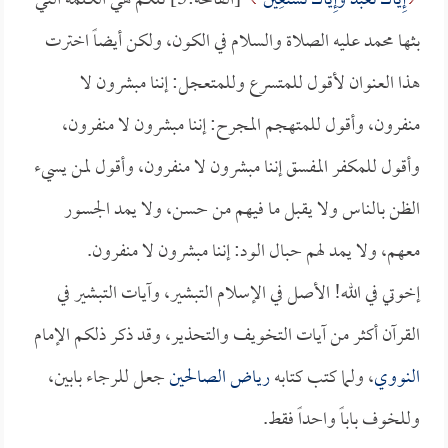
إِيَّاكَ نَعْبُدُ وَإِيَّاكَ نَسْتَعِينُ
[الفاتحة:5] تلكم هي الكلمة التي
بثها محمد عليه الصلاة والسلام في الكون، ولكن أيضاً اخترت
هذا العنوان لأقول للمتسرع وللمتعجل: إننا مبشرون لا
منفرون، وأقول للمتهجم المجرح: إننا مبشرون لا منفرون،
وأقول للمكفر المفسق إننا مبشرون لا منفرون، وأقول لمن يسيء
الظن بالناس ولا يقبل ما فيهم من حسن، ولا يمد الجسور
معهم، ولا يمد لهم حبال الود: إننا مبشرون لا منفرون.
إخوتي في الله! الأصل في الإسلام التبشير، وآيات التبشير في
القرآن أكثر من آيات التخويف والتحذير، وقد ذكر ذلكم الإمام
النووي
، ولما كتب كتابه
رياض الصالحين
جعل للرجاء بابين،
وللخوف باباً واحداً فقط.