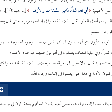
 يدأبون كثيراً ويتعبون، ويقررون النظريات، ويسوقون الأدلة لإثبات هذا
لرسل لأممهم:
أَفِي اللَّهِ شَكٌّ فَاطِرِ السَّمَوَاتِ وَالأَرْضِ
[إبراهيم:0
السماء، وأنه في العلو، لكن الفلاسفة تعبوا في إثباته وتقريره، حتى قال ب
لقى من السمع.
لخالق، ويدأبون كثيراً ويصلون في النهاية إلى أن هذا الوجود له موجد يسمون
اً، وفي نهاية المطاف يصلون إلى أمر برز عليهم فيه عباد الأصنام
عندهم إشكال، ولا تعبوا في معرفة هذا، بخلاف الفلاسفة، فقد تعبوا كثيرا
بون الأدلة في هذا حتى يصلوا إلى إثبات وجود الله.
م إذا وصلوا إليه فنوا فيه، ومعنى أنهم يفنون فيه أنهم يستغرقون في توحيد