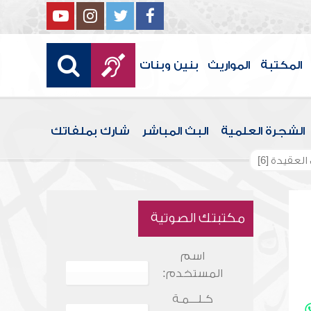
المكتبة
المواريث
بنين وبنات
الشجرة العلمية
البث المباشر
شارك بملفاتك
عقيدة [6]
مكتبتك الصوتية
اسم
المستخدم:
كـلـــمـة