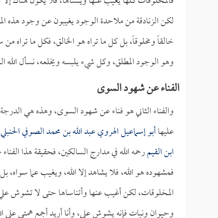
فالمخلوقات كلها يغيب عنها وينساها، فلا يكون هناك إلا 
لكن الزنادقة من ملاحدة الوجود يغيبون عن وجود هذه الم
خالقاً ومخلوقاً، بل كل ما تراه هو الخالق، فكل ما تراه 
وهو الوجود المطلق، وكل شيء يلبسه ويخلعه، نسأل الله الس
الفناء عن شهود السوى
والفناء الثاني هو فناء عن شهود السوى، وهذه هي الدرجة 
عليها
أبو إسماعيل الهروي عبد الله بن محمد الصوفي الحنبلي
ك
ابن القيم
رحمه الله في مدارج السالكين، فحقيقة هذا الفن
فمشهوده هو الله، فلا يشاهد إلا الله، ويغيب عما سواه، بل 
المخلوقات، لكن أغيب عنها وأتناساها حتى لا تشوش علي، 
وحيوان ونبات فإنه يشوش علي، وأنا أريد أجمع همتي على ال