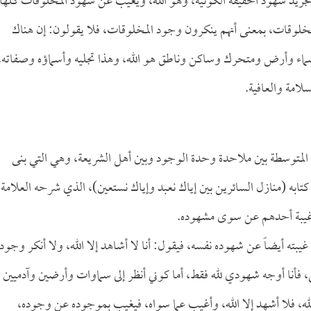
تجريد شهود الحقيقة الكونية، وهو الله، ويغيب عن شهود المخلوقات كلها
خلوقات، بمعنى أنهم ينكرون وجود المخلوقات، فلا يقولون: إن هناك
من سماء وأرض ومتحرك وساكن وناطق هو الله، وهذا تجليه وأسماؤه وصفاته،
لامة والعافية.
المتوسطة بين ملاحدة وحدة الوجود وبين أهل الشريعة، وهي التي بنى
تابه (منازل السائرين بين إياك نعبد وإياك نستعين)، الذي شرحه العلامة
اء غيبة أحدهم عن سوى مشهوده.
غيبته أيضاً عن شهوده نفسه، فيقول: أنا لا أشاهد إلا الله، ولا أنكر وجود
فأنا أوجه شهودي لله فقط، أما كوني أنظر إلى سماوات وأرضين وآدميين
له، فلا أشهد إلا الله، وأغيب عما سواه، فيغيب بموجوده عن وجوده،