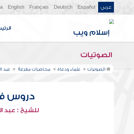
عربي
Español
Deutsch
Français
English
ia
الرئي
الصوتيات
الصوتيات
علماء ودعاة
محاضرات مفرغة
عبد ال
دروس في 
للشيخ : عبد ال