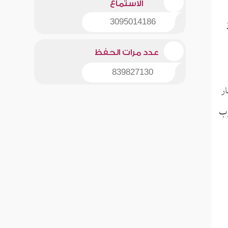
الاستماع
3095014186
عدد مرات الحفظ
839827130
ار
رب