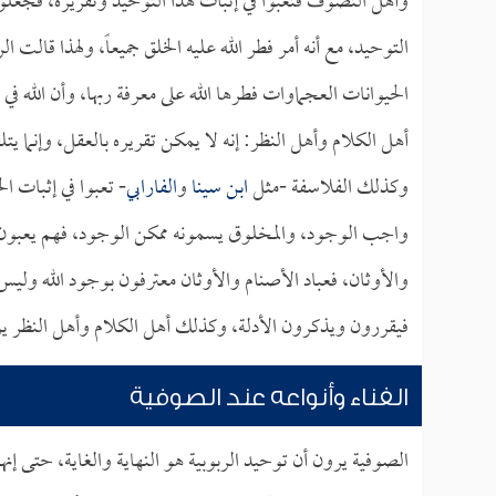
وأهل التصوف فتعبوا في إثبات هذا التوحيد وتقريره، فجعلوا
التوحيد، مع أنه أمر فطر الله عليه الخلق جميعاً، ولهذا قالت ا
الحيوانات العجماوات فطرها الله على معرفة ربها، وأن الله في 
أهل الكلام وأهل النظر: إنه لا يمكن تقريره بالعقل، وإنما يت
وكذلك الفلاسفة -مثل
ابن سينا
و
الفارابي
- تعبوا في إثبات ا
واجب الوجود، والمخلوق يسمونه ممكن الوجود، فهم يعبون كثير
والأوثان، فعباد الأصنام والأوثان معترفون بوجود الله وليس 
فيقررون ويذكرون الأدلة، وكذلك أهل الكلام وأهل النظر يرك
الفناء وأنواعه عند الصوفية
الصوفية يرون أن توحيد الربوبية هو النهاية والغاية، حتى إنه