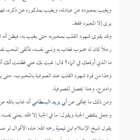
ويغيب بمعبوده عن عبادته، ويغيب بمذكوره عن ذكره، فهو ي
يرى إلا المعبود فقط.
وقد يقوى شهود القلب بمحبوبه حتى يغيب به، فيظن أنه اتح
رجلاً كان له محبوب فغاب به ونسي نفسه، فألقى المحب نفسه ف
ما الذي أوقعك في الماء؟ قال: غبت بك عني فظننت أنك أنا.
وهذا من قوة شهود القلب عند الصوفية بالمحبوب، حتى يغ
وامتزج، وهذا يحصل للصوفية.
ومن ذلك ما يحكى عن
أبي يزيد البسطامي
أنه غاب بالله ع
وجعل ينقض الجبة ويقول: ما في الجبة إلا الله. يعني نفسه.
يقول شيخ الإسلام
ابن تيمية
رحمه الله: هذه الأقوال لو 