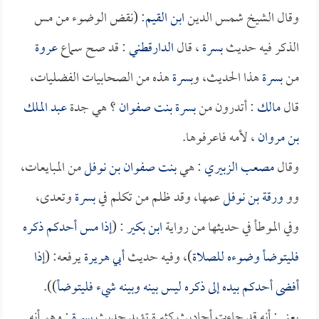
وقال الشيخ شمس الدين
ابن القيم
: (نقض الوضوء من مس
الذكر فيه حديث
بسرة
، قال
الدارقطني
: قد صح سماع
عروة
من
بسرة
هذا الحديث، و
بسرة
هذه من الصحابيات الفضليات،
قال
مالك
: أتدرون من
بسرة بنت صفوان
؟ هي جدة
عبد الملك
بن مروان
، لأمه فاعرفوها.
وقال
مصعب الزبيري
: هي
بنت صفوان بن نوفل
من المبايعات،
وو
ورقة بن نوفل
عمها، وقد ظلم من تكلم في
بسرة
وتعدى،
وفي الموطأ في حديثها من رواية
ابن بكير
: (
إذا مس أحدكم ذكره
فليتوضأ وضوءه للصلاة
)، وفيه حديث
أبي هريرة
يرفعه: (
إذا
أفضى أحدكم بيده إلى ذكره ليس بينه وبينه شيء فليتوضأ
)).
يعني: أنه قد جاءت أحاديث كثيرة تؤيد حديث
بسرة
: وهو أنه