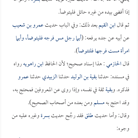
إذا أفضى بيده من غيره حائل فليتوضأ.
ثم قال
ابن القيم
بعد ذلك: وفي الباب حديث
عمرو بن شعيب
عن أبيه عن جده يرفعه: (
أيما رجل مس فرجه فليتوضأ، وأيما
امرأة مست فرجها فلتتوضأ
).
قال
الحازمي
: هذا إسناد صحيح؛ لأن الحافظ
ابن راهويه
رواه
في مسنده: حدثنا
بقية بن الوليد
حدثنا
الزبيدي
حدثنا
عمرو
فذكره. و
بقية
ثقة في نفسه، وإذا روى عن المعروفين فمحتج به،
وقد احتج به
مسلم
ومن بعده من أصحاب الصحيح).
وقال: وأما حديث
طلق
فقد رجِّح حديث
بسرة
وغيره عليه من
وجوه: