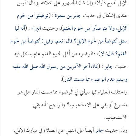
الإبل أصح دليلاً، وإن كان الجمهور على خلافه. وقال: ليس
عندي إشكال في حديث
جابر بن سمرة
: (
توضئوا من لحوم
الإبل، ولا تتوضأوا من لحوم الغنم
)، وحديث
البراء
: (
أنه لما
سئل أنتوضأ من لحوم الإبل؟ قال: نعم، وقيل: أنتوضأ من لحوم
الغنم؟ قال: لا
)، فالوضوء من أكل لحوم الغنم عام يدخل فيه
حديث
جابر
: (
كان آخر الأمرين من رسول الله صلى الله عليه
وسلم عدم الوضوء مما مست النار
).
واختلف العلماء كما سيأتي في الوضوء مما مست النار هل هو
منسوخ أو بقي على الاستحباب؟ والراجح: أنه بقي
الاستحباب.
ودل حديث
جابر
أيضاً على النهي عن الصلاة في مبارك الإبل،