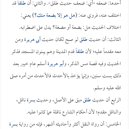
أحدها: ضعفه -أي: ضعف حديث طلق-. والثاني: أن
طلقاً
قد
اختلف عنه، فروي عنه: (
هل هو إلا بضعة منك؟
) يعني:
اختلاف الحديث هل: بضعة أو مضغة؟ يدل على اضطرابه.
الثالث: أن حديث
طلق
لو صح لكان حديث
أبي هريرة
ومن
معه مقدماً عليه؛ لأن
طلقاً
قدم المدينة وهم يبنون المسجد فذكر
الحديث وفيه قصة مس الذكر، و
أبو هريرة
أسلم عام خيبر بعد
ذلك بست سنين، وإنما يؤخذ بالأحدث فالأحدث من أمره صلى
الله عليه وسلم.
الرابع أن حديث
طلق
مبق على الأصل، وحديث
بسرة
ناقل،
والناقل مقدم؛ لأن أحكام الشارع ناقلة عما كانوا عليه.
الخامس: أن رواة النقل أكثر وأحاديثه أشهر، فإنه من رواية
بسرة