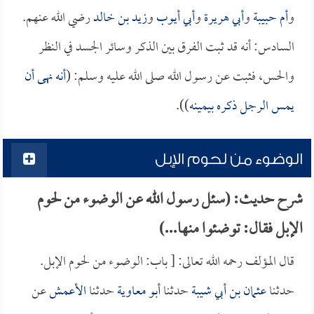
و
أم حبيبة
و
أبي هريرة
و
أبي أيوب
و
زيد بن خالد
رضي الله عنهم.
السادس: أنه قد ثبت الفرق بين الذكر وسائر الجسد في النظر
والحس، فثبت عن رسول الله صلى الله عليه وسلم: (
أنه نهى أن
يمس الرجل ذكره بيمينه
)).
الوضوء من لحوم الإبل
شرح حديث: (سئل رسول الله عن الوضوء من لحوم
الإبل فقال: توضئوا منها...)
قال المؤلف رحمه الله تعالى: [ باب: الوضوء من لحوم الإبل.
حدثنا
عثمان بن أبي شيبة
حدثنا
أبو معاوية
حدثنا
الأعمش
عن