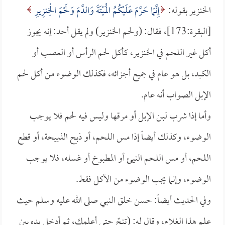
الخنزير بقوله:
إِنَّمَا حَرَّمَ عَلَيْكُمُ الْمَيْتَةَ وَالدَّمَ وَلَحْمَ الْخِنزِيرِ
[البقرة:173]، فقال: (ولحم الخنزير) ولم يقل أحد: إنه يجوز
أكل غير اللحم في الخنزير، كأكل لحم الرأس أو العصب أو
الكبد، بل هو عام في جميع أجزائه، فكذلك الوضوء من أكل لحم
الإبل الصواب أنه عام.
وأما إذا شرب لبن الإبل أو مرقها وليس فيه لحم فلا يوجب
الوضوء، وكذلك أيضاً إذا مس اللحم، أو ذبح الذبيحة، أو قطع
اللحم، أو مس اللحم النيئ أو المطبوخ أو غسله، فلا يوجب
الوضوء، وإنما يجب الوضوء من الأكل فقط.
وفي الحديث أيضاً: حسن خلق النبي صلى الله عليه وسلم حيث
علم هذا الغلام، وقال له: (تنحّ حتى أعلمك، ثم أدخل يده بين