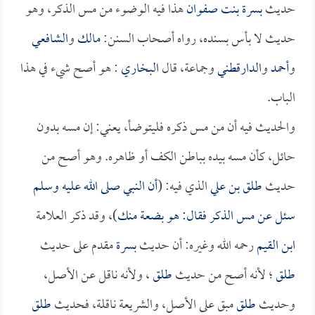
حديث
بسرة بنت صفوان
هذا فيه الوضوء من مس الذكر، وهو
حديث لا بأس بسنده، رواه أصحاب السنن:
مالك
و
الشافعي
و
أحمد
و
الدارقطني
وجماعة، قال
البخاري
: هو أصح شيء في هذا
الباب.
والحديث فيه أن من مس ذكره فليتوضأ، يعني: إن مسه بدون
حائل، كأن مسه بيده بباطن الكف أو ظاهره. وهو أصح من
حديث
طلق بن علي
الذي فيه: (
أن النبي صلى الله عليه وسلم
سئل عن مس الذكر فقال: هو بضعة منك
)، وقد ذكر العلامة
ابن القيم
رحمه الله وغيره: أن حديث
بسرة
مقدم على حديث
طلق
؛ لأنه أصح من حديث
طلق
، ولأنه ناقل عن الأصل،
وحديث
طلق
مبق على الأصل، والشريعة ناقلة، فحديث
طلق