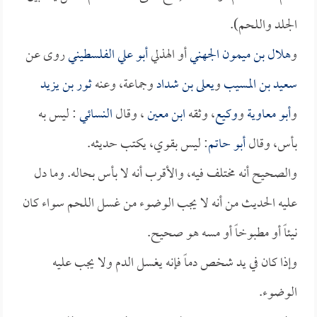
الجلد واللحم).
و
هلال بن ميمون الجهني
أو الهذلي
أبو علي الفلسطيني
روى عن
سعيد بن المسيب
و
يعلى بن شداد
وجماعة، وعنه
ثور بن يزيد
و
أبو معاوية
و
وكيع
، وثقه
ابن معين
، وقال
النسائي
: ليس به
بأس، وقال
أبو حاتم
: ليس بقوي، يكتب حديثه.
والصحيح أنه مختلف فيه، والأقرب أنه لا بأس بحاله. وما دل
عليه الحديث من أنه لا يجب الوضوء من غسل اللحم سواء كان
نيئاً أو مطبوخاً أو مسه هو صحيح.
وإذا كان في يد شخص دماً فإنه يغسل الدم ولا يجب عليه
الوضوء.