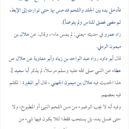
فأدخل يده بين الجلد واللحم فدحس بها حتى توارت إلى الإبط،
ثم مضى فصلى للناس ولم يتوضأ
).
زاد
عمرو
في حديثه -يعني: لم يمس ماء-، وقال: عن
هلال بن
ميمون الرملي
.
قال
أبو داود
رواه
عبد الواحد بن زياد
و
أبو معاوية
عن
هلال
عن
عطاء
عن النبي صلى الله عليه وسلم مرسلاً، لم يذكر
أبا سعيد
].
هذا الحديث فيه
هلال بن ميمون الجهني
، قال
أبو المغيرة
: تكلم
فيه بعضهم.
وفيه أنه لا يجب الوضوء من مس اللحم النيئ أو المطبوخ، ولا
حتى غسل يده، بل يستحب فقط؛ لئلا يكون فيها شيء من