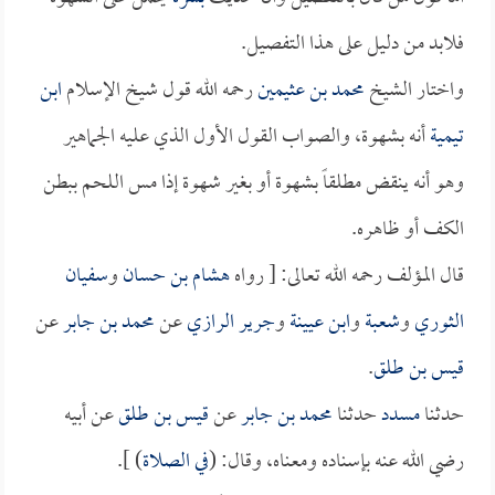
فلابد من دليل على هذا التفصيل.
واختار الشيخ
محمد بن عثيمين
رحمه الله قول شيخ الإسلام
ابن
تيمية
أنه بشهوة، والصواب القول الأول الذي عليه الجماهير
وهو أنه ينقض مطلقاً بشهوة أو بغير شهوة إذا مس اللحم ببطن
الكف أو ظاهره.
قال المؤلف رحمه الله تعالى: [ رواه
هشام بن حسان
و
سفيان
الثوري
و
شعبة
و
ابن عيينة
و
جرير الرازي
عن
محمد بن جابر
عن
قيس بن طلق
.
حدثنا
مسدد
حدثنا
محمد بن جابر
عن
قيس بن طلق
عن أبيه
رضي الله عنه بإسناده ومعناه، وقال: (
في الصلاة
) ].