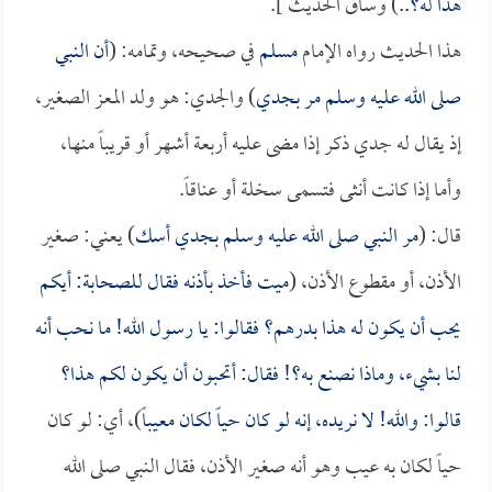
هذا له؟..
) وساق الحديث ].
هذا الحديث رواه الإمام
مسلم
في صحيحه، وتمامه: (
أن النبي
صلى الله عليه وسلم مر بجدي
) والجدي: هو ولد المعز الصغير،
إذ يقال له جدي ذكر إذا مضى عليه أربعة أشهر أو قريباً منها،
وأما إذا كانت أنثى فتسمى سخلة أو عناقاً.
قال: (
مر النبي صلى الله عليه وسلم بجدي أسك
) يعني: صغير
الأذن، أو مقطوع الأذن، (
ميت فأخذ بأذنه فقال للصحابة: أيكم
يحب أن يكون له هذا بدرهم؟ فقالوا: يا رسول الله! ما نحب أنه
لنا بشيء، وماذا نصنع به؟! فقال: أتحبون أن يكون لكم هذا؟
قالوا: والله! لا نريده، إنه لو كان حياً لكان معيباً
)، أي: لو كان
حياً لكان به عيب وهو أنه صغير الأذن، فقال النبي صلى الله