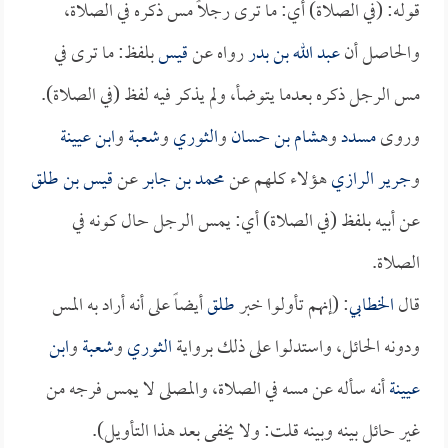
قوله: (في الصلاة) أي: ما ترى رجلاً مس ذكره في الصلاة،
والحاصل أن
عبد الله بن بدر
رواه عن
قيس
بلفظ: ما ترى في
مس الرجل ذكره بعدما يتوضأ، ولم يذكر فيه لفظ (في الصلاة).
وروى
مسدد
و
هشام بن حسان
و
الثوري
و
شعبة
و
ابن عيينة
و
جرير الرازي
هؤلاء كلهم عن
محمد بن جابر
عن
قيس بن طلق
عن أبيه بلفظ (في الصلاة) أي: يمس الرجل حال كونه في
الصلاة.
قال
الخطابي
: (إنهم تأولوا خبر
طلق
أيضاً على أنه أراد به المس
ودونه الحائل، واستدلوا على ذلك برواية
الثوري
و
شعبة
و
ابن
عيينة
أنه سأله عن مسه في الصلاة، والمصلى لا يمس فرجه من
غير حائل بينه وبينه قلت: ولا يخفى بعد هذا التأويل).