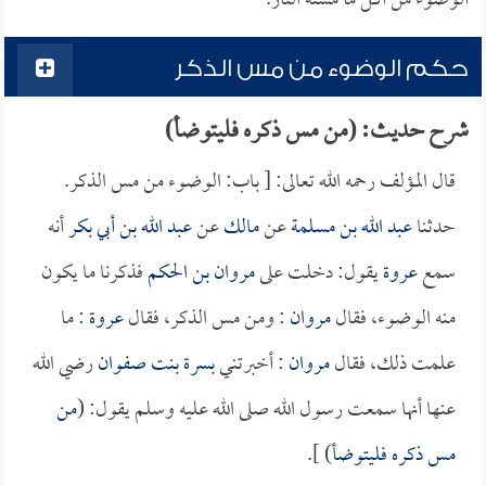
الوضوء من أكل ما مسته النار.
حكم الوضوء من مس الذكر
شرح حديث: (من مس ذكره فليتوضأ)
قال المؤلف رحمه الله تعالى: [ باب: الوضوء من مس الذكر.
حدثنا
عبد الله بن مسلمة
عن
مالك
عن
عبد الله بن أبي بكر
أنه
سمع
عروة
يقول: دخلت على
مروان بن الحكم
فذكرنا ما يكون
منه الوضوء، فقال
مروان
: ومن مس الذكر، فقال
عروة
: ما
علمت ذلك، فقال
مروان
: أخبرتني
بسرة بنت صفوان
رضي الله
عنها أنها سمعت رسول الله صلى الله عليه وسلم يقول: (
من
مس ذكره فليتوضأ
) ].