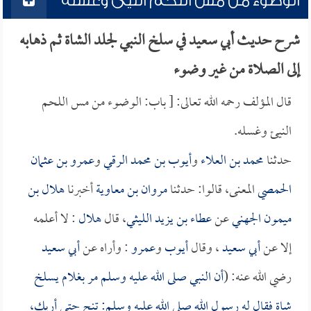
الوضوء من مس اللحم النيئ وغسله
شرح حديث أبي سعيد في سلخ النبي لجلد الشاة ثم ذهابه
إلى الصلاة من غير وضوء
قال المؤلف رحمه الله تعالى: [ باب: الوضوء من مس اللحم
النيئ وغسله.
حدثنا
محمد بن العلاء
و
أيوب بن محمد الرقي
و
عمرو بن عثمان
الحمصي
المعنى، قالوا: حدثنا
مروان بن معاوية
أخبرنا
هلال بن
ميمون الجهني
عن
عطاء بن يزيد الليثي
، قال
هلال
: لا أعلمه
إلا عن
أبي سعيد
، وقال
أيوب
و
عمرو
: وأراه عن
أبي سعيد
رضي الله عنه: (
أن النبي صلى الله عليه وسلم مر بغلام يسلخ
شاة فقال له رسول الله صلى الله عليه وسلم: تنح حتى أريك،