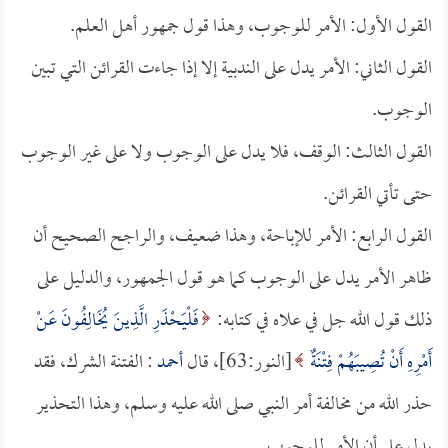
القول الأول: الأمر للوجوب، وهذا قول جمهور أهل العلم.
القول الثاني: الأمر يدل على الندبية إلا إذا جاءت القرائن التي تبين
الوجوب.
القول الثالث: الوقف، فلا يدل على الوجوب ولا على غير الوجوب
حتى تأتي القرائن.
القول الرابع: الأمر للإباحة، وهذا ضعيف، والراجح الصحيح أن
ظاهر الأمر يدل على الوجوب كما هو قول الجمهور، والدليل على
ذلك قول الله جل في علاه في كتابه:
فَلْيَحْذَرِ الَّذِينَ يُخَالِفُونَ عَنْ
أَمْرِهِ أَنْ تُصِيبَهُمْ فِتْنَةٌ
[النور:63]، قال
أحمد
: الفتنة الشرك، فقد
حذر الله من مخالفة أمر النبي صلى الله عليه وسلم، وهذا التحذير
يدل على أن الأمر للوجوب.