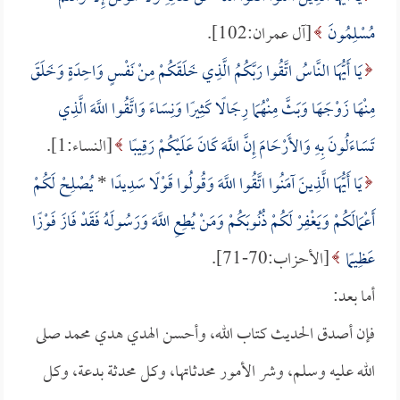
مُسْلِمُونَ
[آل عمران:102].
يَا أَيُّهَا النَّاسُ اتَّقُوا رَبَّكُمُ الَّذِي خَلَقَكُمْ مِنْ نَفْسٍ وَاحِدَةٍ وَخَلَقَ
مِنْهَا زَوْجَهَا وَبَثَّ مِنْهُمَا رِجَالًا كَثِيرًا وَنِسَاءً وَاتَّقُوا اللَّهَ الَّذِي
تَسَاءَلُونَ بِهِ وَالأَرْحَامَ إِنَّ اللَّهَ كَانَ عَلَيْكُمْ رَقِيبًا
[النساء:1].
يَا أَيُّهَا الَّذِينَ آمَنُوا اتَّقُوا اللَّهَ وَقُولُوا قَوْلًا سَدِيدًا
*
يُصْلِحْ لَكُمْ
أَعْمَالَكُمْ وَيَغْفِرْ لَكُمْ ذُنُوبَكُمْ وَمَنْ يُطِعِ اللَّهَ وَرَسُولَهُ فَقَدْ فَازَ فَوْزًا
عَظِيمًا
[الأحزاب:70-71].
أما بعد:
فإن أصدق الحديث كتاب الله، وأحسن الهدي هدي محمد صلى
الله عليه وسلم، وشر الأمور محدثاتها، وكل محدثة بدعة، وكل