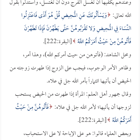
وعندهم يكفيها أن تغسل الفرج دون أن تغتسل، واستدلوا بقول
الله تعالى:
وَيَسْأَلُونَكَ عَنِ الْمَحِيضِ قُلْ هُوَ أَذًى فَاعْتَزِلُوا
النِّسَاءَ فِي الْمَحِيضِ وَلا تَقْرَبُوهُنَّ حَتَّى يَطْهُرْنَ فَإِذَا تَطَهَّرْنَ
فَأْتُوهُنَّ مِنْ حَيْثُ أَمَرَكُمُ اللَّهُ
[البقرة:222].
ومحل الشاهد: (فأتوهن من حيث أمركم الله)، وهذا أمر،
وظاهر الأمر الوجوب، فيجب على الزوج إذا طهرت زوجته من
الحيض أن يأتيها ائتماراً بأمر الله جل في علاه.
وقال جمهور أهل العلم: المرأة إذا طهرت من الحيض يستحب
لزوجها أن يأتيها؛ لأمر الله جل في علاه:
فَأْتُوهُنَّ مِنْ حَيْثُ
أَمَرَكُمُ اللَّهُ
[البقرة:222].
وبعض العلماء قالوا: هو على الإباحة لا على الاستحباب،