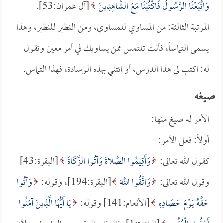
وَاتَّبَعْنَا الرَّسُولَ فَاكْتُبْنَا مَعَ الشَّاهِدِينَ
[آل عمران:53].
المرتبة الثالثة: من المساوي للمساوي، ومن النظير للنظير، وهذا
يسمى التماساً، فأنت تلتمس ممن يساويك في أمر معين وتقول
له: اكتب لي هذا الدرس، أو ائتني بهذه الوسادة، فهذا التماس.
صيغه
الأمر له صيغ منها:
أولاً: فعل الأمر:
كقول الله تعالى:
وَأَقِيمُوا الصَّلاةَ وَآتُوا الزَّكَاةَ
[البقرة:43]
وقول الله تعالى:
وَاتَّقُوا اللَّهَ
[البقرة:194]، وقوله:
وَآتُوا
حَقَّهُ يَوْمَ حَصَادِهِ
[الأنعام:141] وقوله:
يَا أَيُّهَا الَّذِينَ آمَنُوا