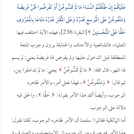
عَلَيْكُمْ إِنْ طَلَّقْتُمُ النِّسَاءَ مَا لَمْ تَمَسُّوهُنَّ أَوْ تَفْرِضُوا لَهُنَّ فَرِيضَةً
وَمَتِّعُوهُنَّ عَلَى الْمُوسِعِ قَدَرُهُ وَعَلَى الْمُقْتِرِ قَدَرُهُ مَتَاعًا بِالْمَعْرُوفِ
حَقًّا عَلَى الْمُحْسِنِينَ
[البقرة:236]، فهذه الآية اختلف فيها
العلماء، فالشافعية والأحناف والحنابلة يرون وجوب المتعة
للمطلقة قبل الدخول عليها ولم يفرض لها فريضة يعني: لم يسم
لها المهر، قال الله:
مَا لَمْ تَمَسُّوهُنَّ
يعني: ما لم تدخلوا بهن،
ثم قال:
وَمَتِّعُوهُنَّ
، فهذا فعل أمر، والأمر ظاهره
الوجوب، وأيضاً أكد هذا الأمر بقوله:
حَقًّا
، والحق فيه
دلالة على الوجوب.
أما المالكية فقالوا: سلمنا أن الأمر ظاهره الوجوب، لكنا نقول:
هذا الأمر قد صرف من الوجوب إلى الاستحباب، والصارف في