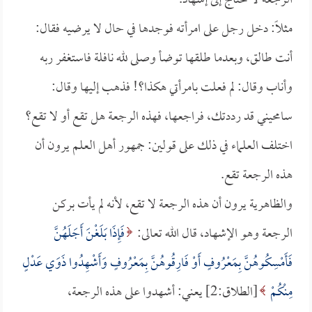
الرجعة لا تحتاج إلى إشهاد.
مثلاً: دخل رجل على امرأته فوجدها في حال لا يرضيه فقال:
أنت طالق، وبعدما طلقها توضأ وصلى لله نافلة فاستغفر ربه
وأناب وقال: لم فعلت بامرأتي هكذا؟! فذهب إليها وقال:
سامحيني قد رددتك، فراجعها، فهذه الرجعة هل تقع أو لا تقع؟
اختلف العلماء في ذلك على قولين: جمهور أهل العلم يرون أن
هذه الرجعة تقع.
والظاهرية يرون أن هذه الرجعة لا تقع، لأنه لم يأت بركن
الرجعة وهو الإشهاد، قال الله تعالى:
فَإِذَا بَلَغْنَ أَجَلَهُنَّ
فَأَمْسِكُوهُنَّ بِمَعْرُوفٍ أَوْ فَارِقُوهُنَّ بِمَعْرُوفٍ وَأَشْهِدُوا ذَوَي عَدْلٍ
مِنْكُمْ
[الطلاق:2] يعني: أشهدوا على هذه الرجعة،