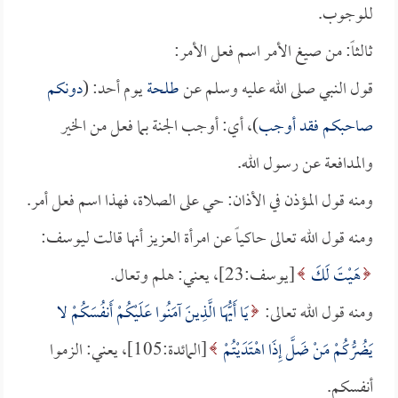
للوجوب.
ثالثاً: من صيغ الأمر اسم فعل الأمر:
قول النبي صلى الله عليه وسلم عن
طلحة
يوم أحد: (
دونكم
صاحبكم فقد أوجب
)، أي: أوجب الجنة بما فعل من الخير
والمدافعة عن رسول الله.
ومنه قول المؤذن في الأذان: حي على الصلاة، فهذا اسم فعل أمر.
ومنه قول الله تعالى حاكياً عن امرأة العزيز أنها قالت ليوسف:
هَيْتَ لَكَ
[يوسف:23]، يعني: هلم وتعال.
ومنه قول الله تعالى:
يَا أَيُّهَا الَّذِينَ آمَنُوا عَلَيْكُمْ أَنفُسَكُمْ لا
يَضُرُّكُمْ مَنْ ضَلَّ إِذَا اهْتَدَيْتُمْ
[المائدة:105]، يعني: الزموا
أنفسكم.