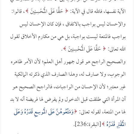
الآية نفسها، فالله قال في الآية:
حَقًّا عَلَى الْمُحْسِنِينَ
، قالوا:
والإحسان ليس بواجب بالاتفاق ، فإن كان الإحسان ليس
بواجب فالمتعة ليست بواجبة، بل هي من مكارم الأخلاق لقول
الله تعالى:
حَقًّا عَلَى الْمُحْسِنِينَ
.
والصحيح الراجح هو قول جمهور أهل العلم؛ لأن الأمر ظاهره
الوجوب، ولا صارف له، وهذا الصارف الذي ذكرته المالكية
غير معتبر؛ لأن الإحسان من الواجبات، فالراجح الصحيح هو
أن المرأة التي طلقت قبل الدخول ولم يفرض لها فريضة أنه لا بد
لها من المتعة، لقوله تعالى:
وَمَتِّعُوهُنَّ عَلَى الْمُوسِعِ قَدَرُهُ وَعَلَى
الْمُقْتِرِ قَدَرُهُ
[البقرة:236].