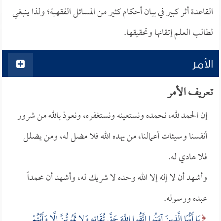
القاعدة أثر كبير في بيان أحكام كثير من المسائل الفقهية؛ ولذا ينبغي
لطالب العلم إتقانها وتحقيقها.
الأمر
تعريف الأمر
إن الحمد لله، نحمده ونستعينه ونستغفره، ونعوذ بالله من شرور
أنفسنا وسيئات أعمالنا، من يهده الله فلا مضل له، ومن يضلل
فلا هادي له.
وأشهد أن لا إله إلا الله وحده لا شريك له، وأشهد أن محمداً
عبده ورسوله.
يَا أَيُّهَا الَّذِينَ آمَنُوا اتَّقُوا اللَّهَ حَقَّ تُقَاتِهِ وَلا تَمُوتُنَّ إِلَّا وَأَنْتُمْ