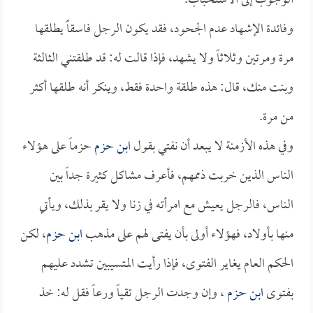
الوجوب إلى الاستحباب.
وفائدة الإشهاد عدم الجحود، فقد يكون الرجل فاسقاًً يطلقها
مرة ومرتين وثلاثاً ولا يشهد، فإذا قالت له: قد طلقتني الثالثة
وبنت منك، قال: هذه طلقة واحدة فقط، وينكر أنه طلقها أكثر
من مرة.
وفي هذه الأزمنة لا يبعد أن نفتي بقول
ابن حزم
حزماً على هؤلاء
الناس الذين خربت ذممهم، فأعرف مشاكل كثيرة جداً بين
الناس، فالرجل يعيش مع امرأته في زنا ولا يقر بذلك، ويأتي
منها بأولاد، فهؤلاء أولى بأن يفتى لهم على مذهب
ابن حزم
، لكن
الحكم العام يغاير الفتوى، فإذا رأيت المتسيبين تشدد عليهم
بفتوى
ابن حزم
، وإن وجدت الرجل تقياً ورعاً فقل له: خذ