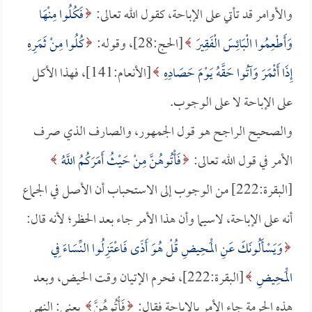
والأوامر قد تأتي على الإباحة، كقول الله تعالى:
فَكُلُوا مِنْهَا
وَأَطْعِمُوا الْبَائِسَ الْفَقِيرَ
[الحج:28]، وقوله:
كُلُوا مِنْ ثَمَرِهِ
إِذَا أَثْمَرَ وَآتُوا حَقَّهُ يَوْمَ حَصَادِهِ
[الأنعام:141]، فهذا الأكل
على الإباحة لا على الوجوب.
والصحيح الراجح هو قول الجمهور، والصارف الذي صرف
الأمر في قول الله تعالى:
فَأْتُوهُنَّ مِنْ حَيْثُ أَمَرَكُمُ اللَّهُ
[البقرة:222] من الوجوب إلى الاستحباب أن الأصل في الجماع
أنه على الإباحة، لاسيما وأن هذا الأمر جاء بعد الحظر؛ لأنه قال:
وَيَسْأَلُونَكَ عَنِ الْمَحِيضِ قُلْ هُوَ أَذًى فَاعْتَزِلُوا النِّسَاءَ فِي
الْمَحِيضِ
[البقرة:222]، فحرم الإتيان وقت الحيض، وبعد
هذه الحرمة جاء الأمر بالإباحة فقال:
فَأْتُوهُنَّ
يعني: النهي