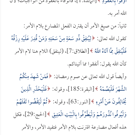
أَوْفُوا بِالْعُقُودِ
[المائدة:1]، فالوفاء بالعقود من الواجبات؛ لأن
الله أمر به.
ثانياً: من صيغ الأمر أن يقترن الفعل المضارع بلام الأمر:
كقول الله تعالى:
لِيُنفِقْ ذُو سَعَةٍ مِنْ سَعَتِهِ وَمَنْ قُدِرَ عَلَيْهِ رِزْقُهُ
فَلْيُنفِقْ مِمَّا آتَاهُ اللَّهُ
[الطلاق:7]، (لينفق) اللام هنا لام الأمر
كأن الله يقول: أنفقوا مما آتيناكم.
وأيضاً قول الله تعالى عن صوم رمضان:
فَمَنْ شَهِدَ مِنْكُمُ
الشَّهْرَ فَلْيَصُمْهُ
[البقرة:185]، وقوله:
فَلْيَحْذَرِ الَّذِينَ
يُخَالِفُونَ عَنْ أَمْرِهِ
[النور:63]، وقوله:
ثُمَّ لْيَقْضُوا تَفَثَهُمْ
وَلْيُوفُوا نُذُورَهُمْ وَلْيَطَّوَّفُوا بِالْبَيْتِ الْعَتِيقِ
[الحج:29]، فكل
هذه أفعال مضارعة اقترنت بلام الأمر فتفيد الأمر، والأمر