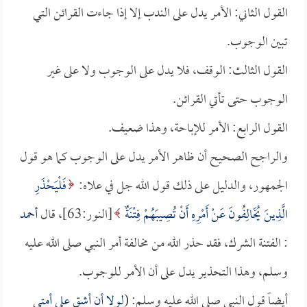
القول الثاني: الأمر يدل على الندب إلا إذا جاءت القرائن التي
تبين الوجوب.
القول الثالث: الوقف، فلا يدل على الوجوب ولا على غير
الوجوب حتى تأتي القرائن.
القول الرابع: الأمر للإباحة، وهذا ضعيف.
والراجح الصحيح أن ظاهر الأمر يدل على الوجوب كما هو قول
الجمهور، والدليل على ذلك قول الله جل في علاه:
فَلْيَحْذَرِ
الَّذِينَ يُخَالِفُونَ عَنْ أَمْرِهِ أَنْ تُصِيبَهُمْ فِتْنَةٌ
[النور:63]، قال
أحمد
: الفتنة الشرك، فقد حذر الله من مخالفة أمر النبي صلى الله عليه
وسلم، وهذا التحذير يدل على أن الأمر للوجوب.
أيضاً قول النبي صلى الله عليه وسلم: (
لولا أن أشق على أمتي