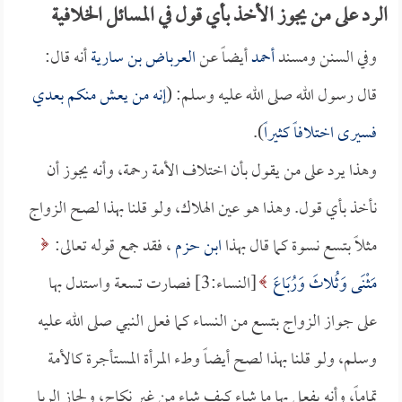
الرد على من يجوز الأخذ بأي قول في المسائل الخلافية
وفي السنن ومسند
أحمد
أيضاً عن
العرباض بن سارية
أنه قال:
قال رسول الله صلى الله عليه وسلم: (
إنه من يعش منكم بعدي
فسيرى اختلافاً كثيراً
).
وهذا يرد على من يقول بأن اختلاف الأمة رحمة، وأنه يجوز أن
نأخذ بأي قول. وهذا هو عين الهلاك، ولو قلنا بهذا لصح الزواج
مثلاً بتسع نسوة كما قال بهذا
ابن حزم
، فقد جمع قوله تعالى:
مَثْنَى وَثُلاثَ وَرُبَاعَ
[النساء:3] فصارت تسعة واستدل بها
على جواز الزواج بتسع من النساء كما فعل النبي صلى الله عليه
وسلم، ولو قلنا بهذا لصح أيضاً وطء المرأة المستأجرة كالأمة
تماماً، وأنه يفعل بها ما شاء كيف شاء من غير نكاح، ولجاز الربا