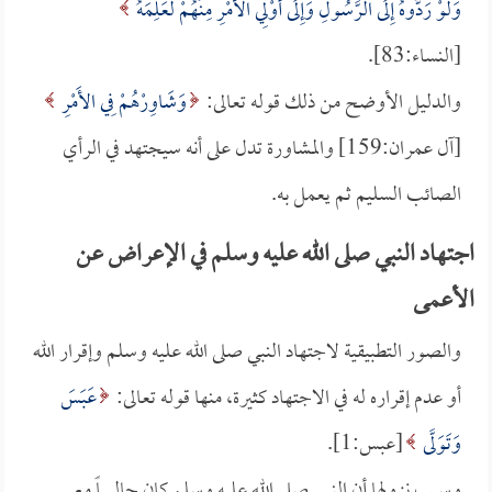
وَلَوْ رَدُّوهُ إِلَى الرَّسُولِ وَإِلَى أُوْلِي الأَمْرِ مِنْهُمْ لَعَلِمَهُ
[النساء:83].
والدليل الأوضح من ذلك قوله تعالى:
وَشَاوِرْهُمْ فِي الأَمْرِ
[آل عمران:159] والمشاورة تدل على أنه سيجتهد في الرأي
الصائب السليم ثم يعمل به.
اجتهاد النبي صلى الله عليه وسلم في الإعراض عن
الأعمى
والصور التطبيقية لاجتهاد النبي صلى الله عليه وسلم وإقرار الله
أو عدم إقراره له في الاجتهاد كثيرة، منها قوله تعالى:
عَبَسَ
وَتَوَلَّى
[عبس:1].
وسبب نزولها أن النبي صلى الله عليه وسلم كان جالساً مع