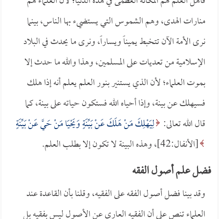
فأهل العلم لهم المكانة العظمى في هذه الدنيا؛ لأن العلماء هم
منارات الهدى، وهم الشموس التي يستضيء بها الناس، بينما
نرى الأمة الآن تتخبط يميناً ويساراً، ونرى ما يحدث في البلاد
الإسلامية من تعديات على المسلمين، وهذا والله ما حدث إلا
بموت العلماء؛ لأن الذي يستنير بنور العلم يعلم أنه إذا هلك
فسيهلك عن بينة، وإذا أحياه الله فستكون حياته على بينة، كما
قال الله تعالى:
لِيَهْلِكَ مَنْ هَلَكَ عَنْ بَيِّنَةٍ وَيَحْيَا مَنْ حَيَّ عَنْ بَيِّنَةٍ
[الأنفال:42]، وهذه البينة لا تكون إلا بطلب العلم.
فضل علم أصول الفقه
وقد بينا فضل أصول الفقه على الفقيه، وقلنا بأن القاعدة عند
العلماء تنص على أن الفقيه العاري عن الأصول ليس بفقيه بل