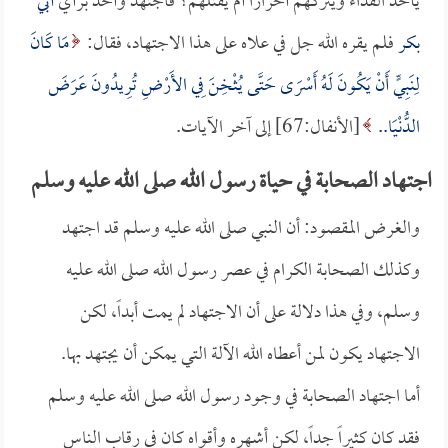
يأخذ الفداء ويتركهم أحراراً أم يقتلهم؟ فاجتهد وأخذ برأي
أبي
بكر
فلم يقره الله جل في علاه على هذا الاجتهاد، فقال:
مَا كَانَ
لِنَبِيٍّ أَنْ يَكُونَ لَهُ أَسْرَى حَتَّى يُثْخِنَ فِي الأَرْضِ تُرِيدُونَ عَرَضَ
الدُّنْيَا..
[الأنفال:67] إلى آخر الآيات.
اجتهاد الصحابة في حياة رسول الله صلى الله عليه وسلم
والغرض المقصود: أن النبي صلى الله عليه وسلم قد اجتهد
وكذلك الصحابة الكرام في عصر رسول الله صلى الله عليه
وسلم، وفي هذا دلالة على أن الاجتهاد لم يمت أبداً، لكن
الاجتهاد يكون لمن أعطاه الله الآلة التي يمكن أن يجتهد بها.
أما اجتهاد الصحابة في وجود رسول الله صلى الله عليه وسلم
فقد كان كثيراً جداً، لكن أشهره وأقواه كان في رقاب الناس