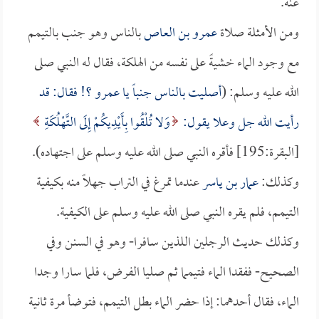
عنه.
ومن الأمثلة صلاة
عمرو بن العاص
بالناس وهو جنب بالتيمم
مع وجود الماء خشيةً على نفسه من الهلكة، فقال له النبي صلى
الله عليه وسلم: (
أصليت بالناس جنباً يا
عمرو
؟! فقال: قد
رأيت الله جل وعلا يقول:
وَلا تُلْقُوا بِأَيْدِيكُمْ إِلَى التَّهْلُكَةِ
[البقرة:195] فأقره النبي صلى الله عليه وسلم على اجتهاده).
وكذلك:
عمار بن ياسر
عندما تمرغ في التراب جهلاً منه بكيفية
التيمم، فلم يقره النبي صلى الله عليه وسلم على الكيفية.
وكذلك حديث الرجلين اللذين سافرا- وهو في السنن وفي
الصحيح- ففقدا الماء فتيمما ثم صليا الفرض، فلما سارا وجدا
الماء، فقال أحدهما: إذا حضر الماء بطل التيمم، فتوضأ مرة ثانية