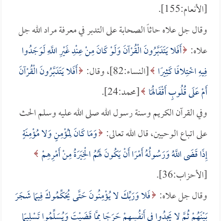
[الأنعام:155].
وقال جل علاه حاثاً الصحابة على التدبر في معرفة مراد الله جل
علاه:
أَفَلا يَتَدَبَّرُونَ الْقُرْآنَ وَلَوْ كَانَ مِنْ عِنْدِ غَيْرِ اللَّهِ لَوَجَدُوا
فِيهِ اخْتِلافًا كَثِيرًا
[النساء:82]، وقال:
أَفَلا يَتَدَبَّرُونَ الْقُرْآنَ
أَمْ عَلَى قُلُوبٍ أَقْفَالُهَا
[محمد:24].
وفي القرآن الكريم وسنة رسول الله صلى الله عليه وسلم الحث
على اتباع الوحيين، قال الله تعالى:
وَمَا كَانَ لِمُؤْمِنٍ وَلا مُؤْمِنَةٍ
إِذَا قَضَى اللَّهُ وَرَسُولُهُ أَمْرًا أَنْ يَكُونَ لَهُمُ الْخِيَرَةُ مِنْ أَمْرِهِمْ
[الأحزاب:36].
وقال جل علاه:
فَلا وَرَبِّكَ لا يُؤْمِنُونَ حَتَّى يُحَكِّمُوكَ فِيمَا شَجَرَ
بَيْنَهُمْ ثُمَّ لا يَجِدُوا فِي أَنفُسِهِمْ حَرَجًا مِمَّا قَضَيْتَ وَيُسَلِّمُوا تَسْلِيمًا