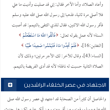
وأعاد الصلاة، وأما الآخر فقال: إني قد صليت وأديت ما علي
فلا أصلي مرة ثانية، فذهبا إلى رسول الله صلى الله عليه وسلم
فأقر رسول الله الاثنين، فقال للذي اكتفى بالتيمم: قد أصبت
السنة؛ لأنه عمل بقوله تعالى:
فَاتَّقُوا اللَّهَ مَا اسْتَطَعْتُمْ
[التغابن:16]،
فَلَمْ تَجِدُوا مَاءً فَتَيَمَّمُوا صَعِيدًا طَيِّبًا
[النساء:43]، وقال للآخر: لك الأجر مرتين؛ وذلك لأن
الصلاة الثانية حسبت له نافلة؛ لأنه قد أدى الفريضة بالتيمم.
الاجتهاد في عصر الخلفاء الراشدين
والحاصل أن كثيراً من الصحابة قد اجتهد في عصر رسول الله صلى
الله عليه وسلم، فمنهم من أقر ومنهم من أنكر عليه. لكن هل حدث