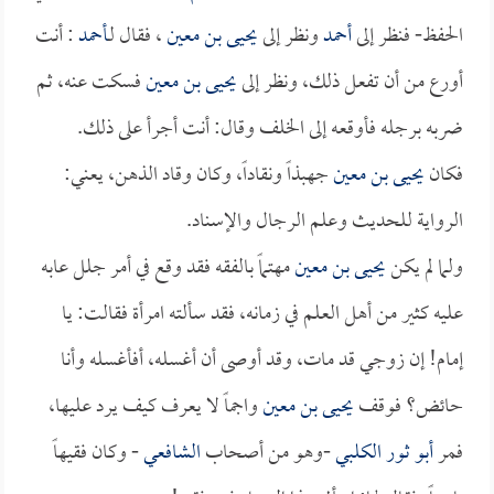
الحفظ- فنظر إلى
أحمد
ونظر إلى
يحيى بن معين
، فقال لـ
أحمد
: أنت
أورع من أن تفعل ذلك، ونظر إلى
يحيى بن معين
فسكت عنه، ثم
ضربه برجله فأوقعه إلى الخلف وقال: أنت أجرأ على ذلك.
فكان
يحيى بن معين
جهبذاً ونقاداً، وكان وقاد الذهن، يعني:
الرواية للحديث وعلم الرجال والإسناد.
ولما لم يكن
يحيى بن معين
مهتماً بالفقه فقد وقع في أمر جلل عابه
عليه كثير من أهل العلم في زمانه، فقد سألته امرأة فقالت: يا
إمام! إن زوجي قد مات، وقد أوصى أن أغسله، أفأغسله وأنا
حائض؟ فوقف
يحيى بن معين
واجماً لا يعرف كيف يرد عليها،
فمر
أبو ثور الكلبي
-وهو من أصحاب
الشافعي
- وكان فقيهاً