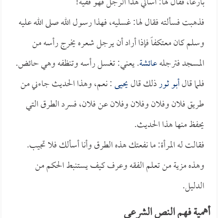
بارعاً، فقال لها: اسألي هذا الرجل فهو فقيه!
فذهبت فسألته فقال لها: غسليه، فهذا رسول الله صلى الله عليه
وسلم كان معتكفاً فإذا أراد أن يرجل شعره يخرج رأسه من
المسجد فترجله
عائشة
. يعني: تغسل رأسه وتنظفه وهي حائض.
فلما قال
أبو ثور
ذلك قال
يحيى
: نعم، وهذا الحديث جاءني من
طريق فلان وفلان وفلان وفلان عن فلان، فسرد الطرق التي
يحفظ منها هذا الحديث.
فقالت له المرأة: ما نفعتك هذه الطرق وأنا أسألك فلا تجيب.
وهذه مزية من تعلم الفقه وعرف كيف يستنبط الحكم من
الدليل.
أهمية فهم النص الشرعي