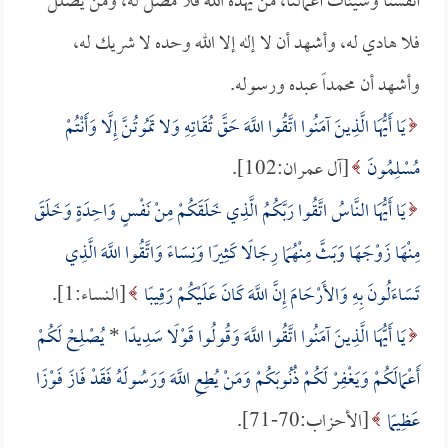
أنفسنا وسيئات أعمالنا، من يهده الله فلا مضل له، ومن يضلل
فلا هادي له، وأشهد أن لا إله إلا الله وحده لا شريك له،
وأشهد أن محمداً عبده ورسوله.
يَا أَيُّهَا الَّذِينَ آمَنُوا اتَّقُوا اللَّهَ حَقَّ تُقَاتِهِ وَلا تَمُوتُنَّ إِلَّا وَأَنْتُمْ
مُسْلِمُونَ
[آل عمران:102].
يَا أَيُّهَا النَّاسُ اتَّقُوا رَبَّكُمُ الَّذِي خَلَقَكُمْ مِنْ نَفْسٍ وَاحِدَةٍ وَخَلَقَ
مِنْهَا زَوْجَهَا وَبَثَّ مِنْهُمَا رِجَالًا كَثِيرًا وَنِسَاءً وَاتَّقُوا اللَّهَ الَّذِي
تَسَاءَلُونَ بِهِ وَالأَرْحَامَ إِنَّ اللَّهَ كَانَ عَلَيْكُمْ رَقِيبًا
[النساء:1].
يَا أَيُّهَا الَّذِينَ آمَنُوا اتَّقُوا اللَّهَ وَقُولُوا قَوْلًا سَدِيدًا
*
يُصْلِحْ لَكُمْ
أَعْمَالَكُمْ وَيَغْفِرْ لَكُمْ ذُنُوبَكُمْ وَمَنْ يُطِعِ اللَّهَ وَرَسُولَهُ فَقَدْ فَازَ فَوْزًا
عَظِيمًا
[الأحزاب:70-71].