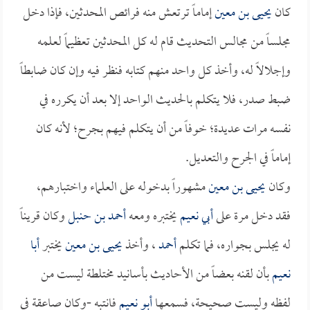
كان
يحيى بن معين
إماماً ترتعش منه فرائص المحدثين، فإذا دخل
مجلساً من مجالس التحديث قام له كل المحدثين تعظيماً لعلمه
وإجلالاً له، وأخذ كل واحد منهم كتابه فنظر فيه وإن كان ضابطاً
ضبط صدر، فلا يتكلم بالحديث الواحد إلا بعد أن يكرره في
نفسه مرات عديدة؛ خوفاً من أن يتكلم فيهم بجرح؛ لأنه كان
إماماً في الجرح والتعديل.
وكان
يحيى بن معين
مشهوراً بدخوله على العلماء واختبارهم،
فقد دخل مرة على
أبي نعيم
يختبره ومعه
أحمد بن حنبل
وكان قريناً
له يجلس بجواره، فما تكلم
أحمد
، وأخذ
يحيى بن معين
يختبر
أبا
نعيم
بأن لقنه بعضاً من الأحاديث بأسانيد مختلطة ليست من
لفظه وليست صحيحة، فسمعها
أبو نعيم
فانتبه -وكان صاعقة في