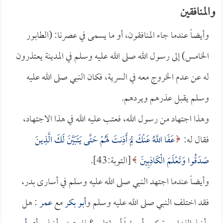
والمنافقين
وأيضاً عندما جاء المنافقون، أو ما يسمى في عصرنا: (الطابور
الخامس) إلى رسول الله صلى الله عليه وسلم في المدينة يعتذرون
له عن عدم الخروج معه في السرية، فكان النبي صلى الله عليه
وسلم يقبل عذرهم ويردهم.
وهذا اجتهاد من رسول الله، فعتب عليه الله في هذا الاجتهاد،
فقال له:
عَفَا اللَّهُ عَنْكَ لِمَ أَذِنتَ لَهُمْ حَتَّى يَتَبَيَّنَ لَكَ الَّذِينَ
صَدَقُوا وَتَعْلَمَ الْكَاذِبِينَ
[التوبة:43].
وأيضاً عندما اجتهد النبي صلى الله عليه وسلم في أسارى بدر،
فقد اختلف النبي صلى الله عليه وسلم و
أبو بكر
مع
عمر
: هل