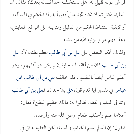
فراش موته فقيل له: هل تستخلف أحداً نسأله بعدك؟ فقال: أما
العلماء فكثر ثم لا تكاد تجد عالماً فقيهاً يدرك الحكم في المسألة،
أو كيفية استنباط الحكم من الدليل وتنزيله على الواقع المعايش،
وهذا فهم عزيز يؤتيه الله من يشاء.
ولذلك أنكر البعض على
علي بن أبي طالب
عظم بطنه، لأن
علي
بن أبي طالب
كان من أفقه الصحابة إن لم يكن هو أفقههم، وهو
أعلم الناس أيضاً بالتفسير، فلو خالف
علي بن أبي طالب
ابن
عباس
في تفسير آية قدم قول
علي
بلا جدال، فـ
علي بن أبي طالب
وتد في العلم والفقه، فقالوا له: مالك عظيم البطن؟ فقال:
أعلاها علم وأسفلها طعام. رضي الله عنه وأرضاه.
فنقول: إن العالم يعلم الكتاب والسنة، لكن الفقيه يدقق في