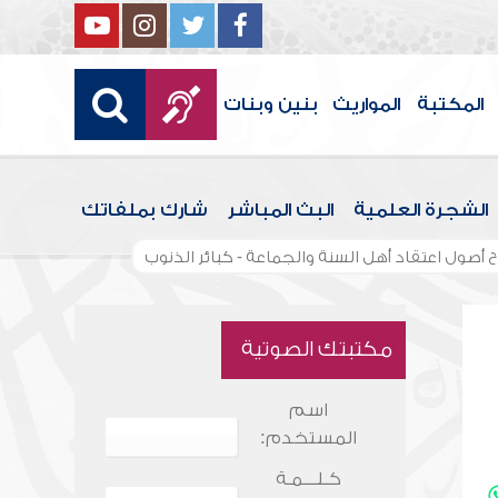
المكتبة
المواريث
بنين وبنات
الشجرة العلمية
البث المباشر
شارك بملفاتك
 أصول اعتقاد أهل السنة والجماعة - كبائر الذنوب
مكتبتك الصوتية
اسم
المستخدم:
كـلـــمـة