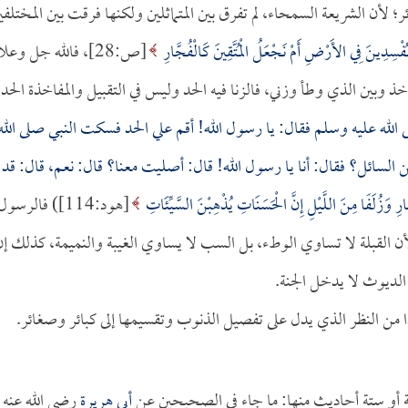
؛ لأن الشريعة السمحاء، لم تفرق بين المتماثلين ولكنها فرقت بين المختلفي
فْسِدِينَ فِي الأَرْضِ أَمْ نَجْعَلُ الْمُتَّقِينَ كَالْفُجَّارِ
[ص:28]، فالله جل وعلا
اخذ وبين الذي وطأ وزني، فالزنا فيه الحد وليس في التقبيل والمفاخذة الحد؛
لى الله عليه وسلم فقال: يا رسول الله! أقم علي الحد فسكت النبي صلى الله
لسائل؟ فقال: أنا يا رسول الله! قال: أصليت معنا؟ قال: نعم، قال: قد
ارِ وَزُلَفًا مِنَ اللَّيْلِ إِنَّ الْحَسَنَاتِ يُذْهِبْنَ السَّيِّئَاتِ
[هود:114]) فالرسول
أن القبلة لا تساوي الوطء، بل السب لا يساوي الغيبة والنميمة، كذلك إن
الديوث لا يدخل الجنة.
هذا من النظر الذي يدل على تفصيل الذنوب وتقسيمها إلى كبائر وصغائر.
سة أو ستة أحاديث منها: ما جاء في الصحيحين عن
أبي هريرة
رضي الله عنه