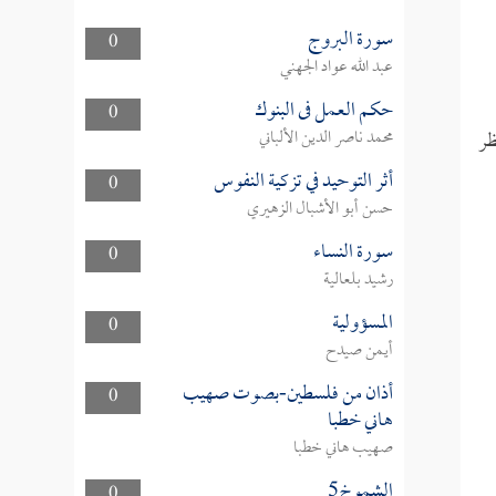
سورة البروج
0
عبد الله عواد الجهني
حكم العمل فى البنوك
0
ظر
محمد ناصر الدين الألباني
أثر التوحيد في تزكية النفوس
0
حسن أبو الأشبال الزهيري
سورة النساء
0
رشيد بلعالية
المسؤولية
0
أيمن صيدح
أذان من فلسطين-بصوت صهيب
0
هاني خطبا
صهيب هاني خطبا
الشموخ5
0