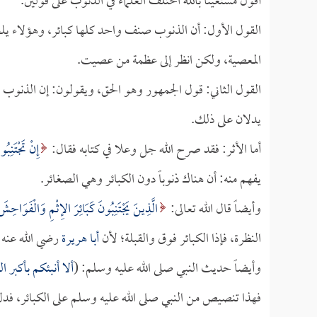
أقول مستعيناً بالله اختلف العلماء في الذنوب على قولين.
القول الأول: أن الذنوب صنف واحد كلها كبائر، وهؤلاء يل
المعصية، ولكن انظر إلى عظمة من عصيت.
القول الثاني: قول الجمهور وهو الحق، ويقولون: إن الذنوب 
يدلان على ذلك.
أما الأثر: فقد صرح الله جل وعلا في كتابه فقال:
إِنْ تَجْتَنِبُو
يفهم منه: أن هناك ذنوباً دون الكبائر وهي الصغائر.
وأيضاً قال الله تعالى:
الَّذِينَ يَجْتَنِبُونَ كَبَائِرَ الإِثْمِ وَالْفَوَاحِشَ 
النظرة، فإذا الكبائر فوق والقبلة؛ لأن
أبا هريرة
رضي الله عنه 
وأيضاً حديث النبي صلى الله عليه وسلم: (
ألا أنبئكم بأكبر 
فهذا تنصيص من النبي صلى الله عليه وسلم على الكبائر، فدل