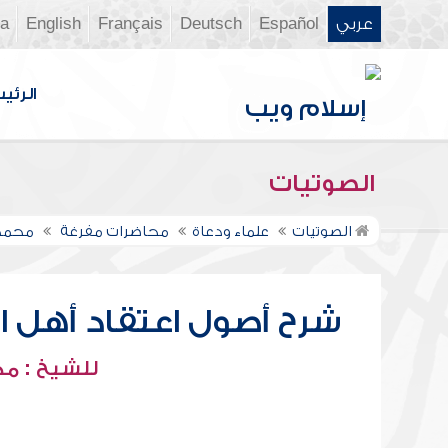
عربي
Español
Deutsch
Français
English
ia
الرئي
الصوتيات
الصوتيات
علماء ودعاة
محاضرات مفرغة
محمد 
شرح أصول اعتقاد أهل ال
للشيخ : م