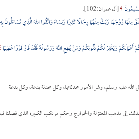
 مُسْلِمُونَ
[آل عمران:102].
قَ مِنْهَا زَوْجَهَا وَبَثَّ مِنْهُمَا رِجَالًا كَثِيرًا وَنِسَاءً وَاتَّقُوا اللَّهَ الَّذِي تَسَاءَلُونَ بِهِ
ْ أَعْمَالَكُمْ وَيَغْفِرْ لَكُمْ ذُنُوبَكُمْ وَمَنْ يُطِعِ اللَّهَ وَرَسُولَهُ فَقَدْ فَازَ فَوْزًا عَظِيمًا
لله عليه وسلم، وشر الأمور محدثاتها، وكل محدثة بدعة، وكل بدعة
بذلك إلى مذهب المعتزلة والخوارج وحكم مرتكب الكبيرة الذي فصلنا فيه