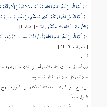
يَا أَيُّهَا الَّذِينَ آمَنُوا اتَّقُوا اللَّهَ حَقَّ تُقَاتِهِ وَلا تَمُوتُنَّ إِلَّا وَأَنْتُمْ
يَا أَيُّهَا النَّاسُ اتَّقُوا رَبَّكُمُ الَّذِي خَلَقَكُمْ مِنْ نَفْسٍ وَاحِدَةٍ وَخَلَ
وَالأَرْحَامَ إِنَّ اللَّهَ كَانَ عَلَيْكُمْ رَقِيبًا
[النساء:1].
يَا أَيُّهَا الَّذِينَ آمَنُوا اتَّقُوا اللَّهَ وَقُولُوا قَوْلًا سَدِيدًا
*
يُصْلِحْ لَكُم
[الأحزاب:70-71].
أما بعد:
فإن أصدق الحديث كتاب الله، وأحسن الهدي هدي محمد صلى ا
ضلالة، وكل ضلالة في النار. ثم أما بعد:
من بديع نسق المصنف رحمه الله أنه تكلم عن الذنوب ليلمح 
القول سابقاً.