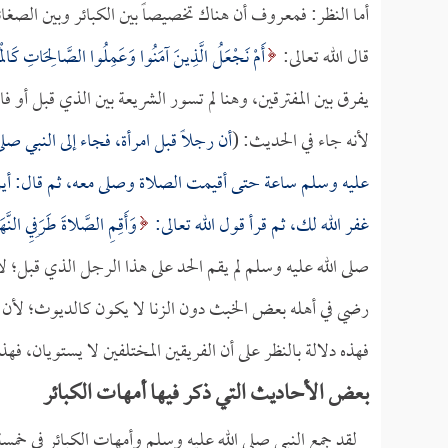
أما النظر: فمعروف أن هناك تخصيصاً بين الكبائر وبين الصغائر
قال الله تعالى:
أَمْ نَجْعَلُ الَّذِينَ آمَنُوا وَعَمِلُوا الصَّالِحَاتِ كَالْمُ
يفرق بين المفترقين، وهنا لم تسور الشريعة بين الذي قبل أو ف
لأنه جاء في الحديث: (
أن رجلاً قبل امرأة، فجاء إلى النبي ص
عليه وسلم ساعة حتى أقيمت الصلاة وصلى معه، ثم قال: أين ا
غفر الله لك، ثم قرأ قول الله تعالى:
وَأَقِمِ الصَّلاةَ طَرَفِيِ النَّهَ
صلى الله عليه وسلم لم يقم الحد على هذا الرجل الذي قبل؛ ل
رضي في أهله بعض الخبث دون الزنا لا يكون كالديوث؛ لأن 
فهذه دلالة بالنظر على أن الفريقين المختلفين لا يستويان، ف
بعض الأحاديث التي ذكر فيها أمهات الكبائر
لقد جمع النبي صلى الله عليه وسلم وأمهات الكبائر في خم