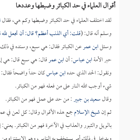
أقوال العلماء في حد الكبائر وضبطها وعددها
لقد اختلف العلماء في حد الكبائر وضبطها وكم هي، فقال
ا
وسلم أنه قال: (
قلت: أي الذنب أعظم؟ قال: أن تجعل لله 
وسئل
ابن عمر
عن الكبائر فقال: هي سبع، وسنده في ذلك
حبر الأمة
ابن عباس
: أن
ابن عمر
قال: هي سبع قال: هي إلى ا
ونقول: الحد الذي حده
ابن عباس
كان حداً واضحاً فقال: 
شيء أوجب الله النار على من فعله فهو من الكبائر.
وقال
سعيد بن جبير
: من حد على عمل فهو من الكبائر.
ثم إن
شيخ الإسلام
جمع هذه الأقوال وقال: كل لعن في عمل
بالويل والثبور والعذاب في الآخرة فهو من الكبائر. يعني: إذ
ويدخل في ذلك أمر يستخف به الناس، وهو الاستنزاه من البو