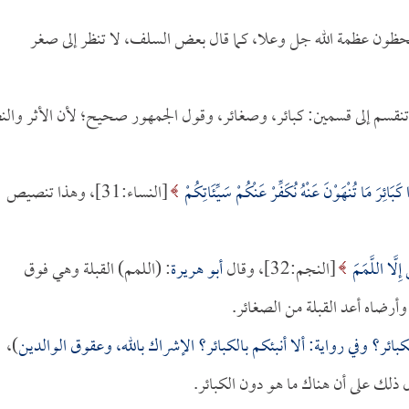
حظون عظمة الله جل وعلا، كما قال بعض السلف، لا تنظر إلى صغر
تنقسم إلى قسمين: كبائر، وصغائر، وقول الجمهور صحيح؛ لأن الأثر والن
ا كَبَائِرَ مَا تُنْهَوْنَ عَنْهُ نُكَفِّرْ عَنْكُمْ سَيِّئَاتِكُمْ
[النساء:31]، وهذا تنصيص
إِلَّا اللَّمَمَ
[النجم:32]، وقال
أبو هريرة
: (اللمم) القبلة وهي فوق
وأرضاه أعد القبلة من الصغائر.
الكبائر؟ وفي رواية: ألا أنبئكم بالكبائر؟ الإشراك بالله، وعقوق الوالدين
)،
 ذلك على أن هناك ما هو دون الكبائر.