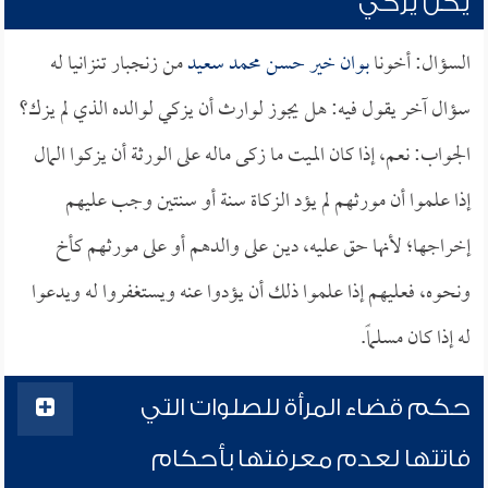
يكن يزكي
السؤال: أخونا
بوان خير حسن محمد سعيد
من زنجبار تنزانيا له
سؤال آخر يقول فيه: هل يجوز لوارث أن يزكي لوالده الذي لم يزك؟
الجواب: نعم، إذا كان الميت ما زكى ماله على الورثة أن يزكوا المال
إذا علموا أن مورثهم لم يؤد الزكاة سنة أو سنتين وجب عليهم
إخراجها؛ لأنها حق عليه، دين على والدهم أو على مورثهم كأخ
ونحوه، فعليهم إذا علموا ذلك أن يؤدوا عنه ويستغفروا له ويدعوا
له إذا كان مسلماً.
حكم قضاء المرأة للصلوات التي
فاتتها لعدم معرفتها بأحكام