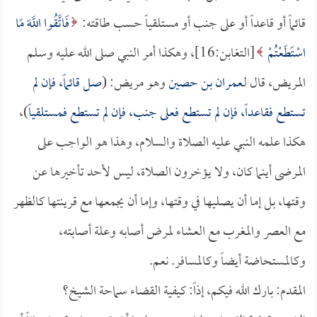
قائماً أو قاعداً أو على جنب أو مستلقياً حسب طاقته:
فَاتَّقُوا اللَّهَ مَا
اسْتَطَعْتُمْ
[التغابن:16]، وهكذا أمر النبي صلى الله عليه وسلم
المريض، قال لـ
عمران بن حصين
وهو مريض: (
صل قائماً، فإن لم
تستطع فقاعداً، فإن لم تستطع فعلى جنب، فإن لم تستطع فمستلقياً
)،
هكذا علمه النبي عليه الصلاة والسلام، وهذا هو الواجب على
المرضى أينما كان، ولا يؤخرون الصلاة، ليس لأحد تأخيرها عن
وقتها، بل إما أن يصليها في وقتها، وإما أن يجمعها مع قرينتها كالظهر
مع العصر والمغرب مع العشاء لمرض أصابه وعلة أصابته،
وكالمستحاضة أيضاً وكالمسافر. نعم.
المقدم: بارك الله فيكم، إذاً: كيفية القضاء سماحة الشيخ؟