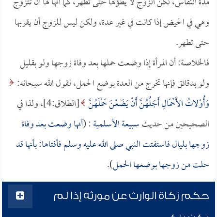
مدة النفاس، لكن الزوج لا يطؤها حتى تطهر، كما أنها لها أن تتزوج
وهي في الحيض إذا كانت في غير عدة، ولكن ليس للزوج أن يقربها
حتى تطهر.
فالخلاصة: أن المرأة إذا وضعت حملها بعد وفاة زوجها ولو بقليل
ولو بدقائق فإنها تخرج من العدة بوضع الحمل، لقول الله سبحانه:
وَأُوْلاتُ الأَحْمَالِ أَجَلُهُنَّ أَنْ يَضَعْنَ حَمْلَهُنَّ
[الطلاق:4]، ولذا في
الصحيحين من حديث
سبيعة الأسلمية
: (
أنها وضعت بعد وفاة
زوجها بليال فاستفتت النبي صلى الله عليه وسلم فأفتاها: بأنها قد
حلت من زوجها بوضعها الحمل
).
حكم زكاة الوارث عن مورثه إذا لم