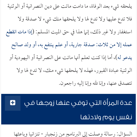
يلحقه شيء بعد الوفاة، ما دامت ماتت على دين النصرانية أو الوثنية
فلا تدع عليها ولا تدع لها ولا يلحقها منك شيء لا صدقة ولا
استغفار ولا غير ذلك، إنما هذا في حق الميت المسلم: (
إذا مات انقطع
عمله إلا من ثلاث: صدقة جارية، أو علم ينتفع به، أو ولد صالح
يدعو له
)، أما إذا كنت تعلم أنها ماتت على النصرانية أو اليهودية أو
الوثنية عبادة القبور، فهذه لا يلحقها شيء منك، لا تدع لها ولا
تتصدق عنها، وإنا لله وإنا إليه راجعون.
عدة المرأة التي توفي عنها زوجها في
نفس يوم ولادتها
السؤال: رسالة وصلت إلى البرنامج من زنجبار - تنزانيا وباعثها