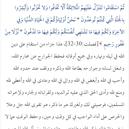
ثُمَّ اسْتَقَامُوا تَتَنَزَّلُ عَلَيْهِمُ الْمَلائِكَةُ أَلَّا تَخَافُوا وَلا تَحْزَنُوا وَأَبْشِرُوا
بِالْجَنَّةِ الَّتِي كُنْتُمْ تُوعَدُونَ
*
نَحْنُ أَوْلِيَاؤُكُمْ فِي الْحَيَاةِ الدُّنْيَا وَفِي
الآخِرَةِ وَلَكُمْ فِيهَا مَا تَشْتَهِي أَنفُسُكُمْ وَلَكُمْ فِيهَا مَا تَدَّعُونَ
*
نُزُلًا مِنْ
غَفُورٍ رَحِيمٍ
[فصلت:30-32]، هذا جزاء من استقام على دين
الله في ليله ونهاره وفي جميع أوقاته فحفظ الجوارح عن محارم الله،
وشغل لسانه وجوارحه بطاعة الله وذكره ووقف عند حدود الله
وأحب في الله وأبغض في الله ووالى في الله وعادى في الله وأعطى لله
ومنع لله وأدى الحق الذي عليه لوالديه، ولقراباته ولجاره ولإخوانه
المسلمين، فوصيتي لك ولغيرك هو ما ذكر، هو تقوى الله جل وعلا
والحرص على أداء الواجب في كل وقت وحين، وحفظ الوقت عما لا