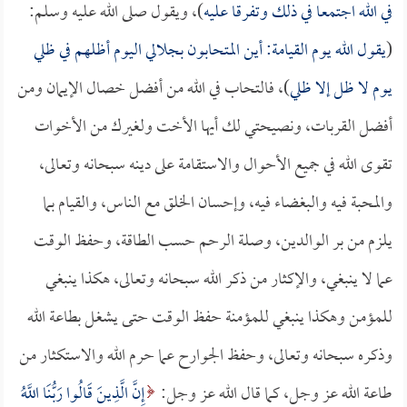
في الله اجتمعا في ذلك وتفرقا عليه
)، ويقول صلى الله عليه وسلم:
(
يقول الله يوم القيامة: أين المتحابون بجلالي اليوم أظلهم في ظلي
يوم لا ظل إلا ظلي
)، فالتحاب في الله من أفضل خصال الإيمان ومن
أفضل القربات، ونصيحتي لك أيها الأخت ولغيرك من الأخوات
تقوى الله في جميع الأحوال والاستقامة على دينه سبحانه وتعالى،
والمحبة فيه والبغضاء فيه، وإحسان الخلق مع الناس، والقيام بما
يلزم من بر الوالدين، وصلة الرحم حسب الطاقة، وحفظ الوقت
عما لا ينبغي، والإكثار من ذكر الله سبحانه وتعالى، هكذا ينبغي
للمؤمن وهكذا ينبغي للمؤمنة حفظ الوقت حتى يشغل بطاعة الله
وذكره سبحانه وتعالى، وحفظ الجوارح عما حرم الله والاستكثار من
طاعة الله عز وجل، كما قال الله عز وجل:
إِنَّ الَّذِينَ قَالُوا رَبُّنَا اللَّهُ