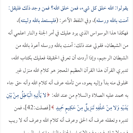
يقولوا: الله خلق كل شيء، فمن خلق الله؟ فمن وجد ذلك فليقل:
آمنت بالله ورسله
)، وفي اللفظ الآخر: (
فليستعذ بالله ولينته
)،
فهكذا هذا الوسواس الذي يرد عليك في أمر الجنة والنار اعلمي أنه
من الشيطان، فقولي عند ذلك: آمنت بالله ورسله أعوذ بالله من
الشيطان الرجيم، وإذا أردت أن تعرفي الحقيقة فعليك بكتاب الله،
تدبري القرآن هذا القرآن العظيم المعجز هو كلام الله منزل غير
مخلوق منه بدأ وإليه يعود، من تأمله عرف أنه كلام الله وأنه حق جاء
به محمد عليه الصلاة والسلام من عند الله:
لا يَأْتِيهِ الْبَاطِلُ مِنْ بَيْنِ
يَدَيْهِ وَلا مِنْ خَلْفِهِ تَنزِيلٌ مِنْ حَكِيمٍ حَمِيدٍ
[فصلت:42]، فمن
تدبره وتعقله عرف أنه الحق وعرف أنه كلام الله وعرف أنه لا ريب