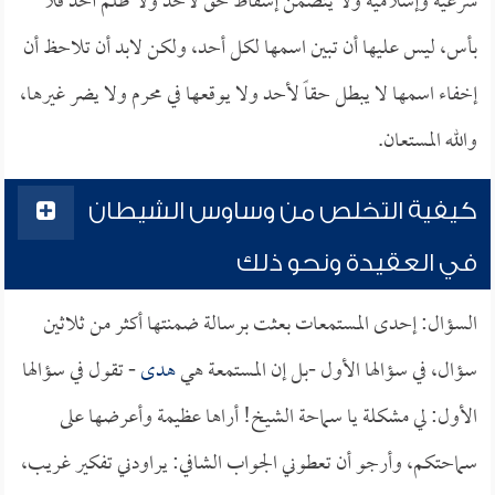
شرعية وإسلامية ولا يتضمن إسقاط حق لأحد ولا ظلم أحد فلا
بأس، ليس عليها أن تبين اسمها لكل أحد، ولكن لابد أن تلاحظ أن
إخفاء اسمها لا يبطل حقاً لأحد ولا يوقعها في محرم ولا يضر غيرها،
والله المستعان.
كيفية التخلص من وساوس الشيطان
في العقيدة ونحو ذلك
السؤال: إحدى المستمعات بعثت برسالة ضمنتها أكثر من ثلاثين
سؤال، في سؤالها الأول -بل إن المستمعة هي
هدى
- تقول في سؤالها
الأول: لي مشكلة يا سماحة الشيخ! أراها عظيمة وأعرضها على
سماحتكم، وأرجو أن تعطوني الجواب الشافي: يراودني تفكير غريب،