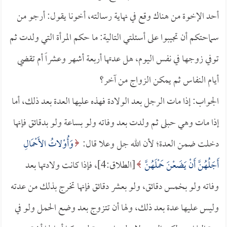
أحد الإخوة من هناك وقع في نهاية رسالته، أخونا يقول: أرجو من
سماحتكم أن تجيبوا على أسئلتي التالية: ما حكم المرأة التي ولدت ثم
توفي زوجها في نفس اليوم، هل عدتها أربعة أشهر وعشراً أم تقضي
أيام النفاس ثم يمكن الزواج من آخر؟
الجواب: إذا مات الرجل بعد الولادة فهذه عليها العدة بعد ذلك، أما
إذا مات وهي حبلى ثم ولدت بعد وفاته ولو بساعة ولو بدقائق فإنها
دخلت ضمن العدة؛ لأن الله جل وعلا قال:
وَأُوْلاتُ الأَحْمَالِ
أَجَلُهُنَّ أَنْ يَضَعْنَ حَمْلَهُنَّ
[الطلاق:4]، فإذا كانت ولادتها بعد
وفاته ولو بخمس دقائق، ولو بعشر دقائق فإنها تخرج بذلك من عدته
وليس عليها عدة بعد ذلك، ولها أن تتزوج بعد وضع الحمل ولو في