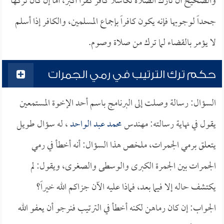
والصحيح أن تارك الصلاة تكاسلاً كافر كفراً أكبر، أما إن كان تركها
جحداً لوجوبها فإنه يكون كافراً بإجماع المسلمين، والكافر إذا أسلم
لا يؤمر بالقضاء لما ترك من صلاة وصوم.
حكم ترك الترتيب في رمي الجمرات
السؤال: رسالة وصلت إلى البرنامج باسم أحد الإخوة المستمعين
يقول في نهاية رسالته: مهندس
محمد عبد الواحد
، له سؤال طويل
يتعلق برمي الجمرات، ملخص هذا السؤال: أنه أخطأ في رمي
الجمرات بين الجمرة الكبرى والوسطى والصغرى، ويقول: لم
يكتشف حاله إلا فيما بعد، فماذا عليه الآن جزاكم الله خيراً؟
الجواب: إن كان رماهن لكنه أخطأ في الترتيب فنرجو أن يعفو الله