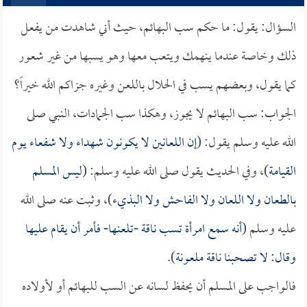
السؤال: يقول: ما حكم سب البهائم، حيث أني شاهدت من يفعل
ذلك وخاصة عندما ينهمك ويتعب معها وهو يسبها من غير شعور
كما يقول، وبعضهم يسب في الحلال باللعن وغيره جزاكم الله خيراً؟
الجواب: سب البهائم لا يجوز، وهكذا سب الجمادات، النبي صلى
الله عليه وسلم يقول: (
إن اللعانين لا يكونون شهداء ولا شفعاء يوم
القيامة
)، وفي الحديث يقول صلى الله عليه وسلم: (
ليس المسلم
بالطعان ولا اللعان ولا الفاحش ولا البذيء
)، وثبت عنه صلى الله
عليه وسلم (
أنه سمع امرأة تسب ناقة -تلعنها- فأمر أن يقام عليها
وقال: لا تصحبنا ناقة ملعونة
).
فالواجب على المسلم أن يحفظ لسانه عن السب للبهائم أو لأولاده