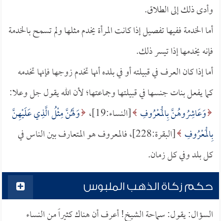
وأدى ذلك إلى الطلاق.
أما الخدمة ففيها تفصيل إذا كانت المرأة يخدم مثلها ولم تسمح بالخدمة
فإنه يخدمها إذا تيسر ذلك.
أما إذا كان العرف في قبيلته أو في بلده أنها تخدم زوجها فإنها تخدمه
كما يفعل بنات جنسها في قبيلتها وجماعتها؛ لأن الله يقول جل وعلا:
وَعَاشِرُوهُنَّ بِالْمَعْرُوفِ
[النساء:19]،
وَلَهُنَّ مِثْلُ الَّذِي عَلَيْهِنَّ
بِالْمَعْرُوفِ
[البقرة:228]، فالمعروف هو المتعارف بين الناس في
كل بلد وفي كل زمان.
حكم زكاة الذهب الملبوس
السؤال: يقول: سماحة الشيخ! أعرف أن هناك كثيراً من النساء