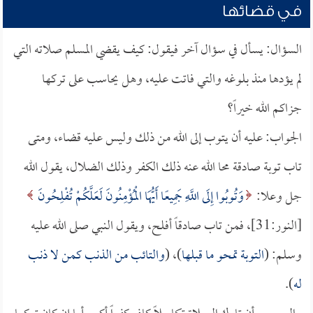
في قضائها
السؤال: يسأل في سؤال آخر فيقول: كيف يقضي المسلم صلاته التي
لم يؤدها منذ بلوغه والتي فاتت عليه، وهل يحاسب على تركها
جزاكم الله خيراً؟
الجواب: عليه أن يتوب إلى الله من ذلك وليس عليه قضاء، ومتى
تاب توبة صادقة محا الله عنه ذلك الكفر وذلك الضلال، يقول الله
جل وعلا:
وَتُوبُوا إِلَى اللَّهِ جَمِيعًا أَيُّهَا الْمُؤْمِنُونَ لَعَلَّكُمْ تُفْلِحُونَ
[النور:31]، فمن تاب صادقاً أفلح، ويقول النبي صلى الله عليه
وسلم: (
التوبة تمحو ما قبلها
)، (
والتائب من الذنب كمن لا ذنب
له
).