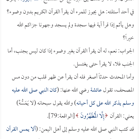
في أحد أسئلته: هل يجوز للمرء أن يقرأ القرآن الكريم بدون وضوء؟
وهل يأثم إذا قرأ آية فيها سجدة ولم يسجد وجهونا جزاكم الله
خيراً؟
الجواب: نعم، له أن يقرأ القرآن بغير وضوء إذا كان ليس بجنب، أما
الجنب فلا، لا يقرأ حتى يغتسل.
وأما المحدث حدثاً أصغر فله أن يقرأ عن ظهر قلب من دون مس
المصحف، تقول
عائشة
رضي الله عنها: (
كان النبي صلى الله عليه
وسلم يذكر الله على كل أحيانه
) والله يقول سبحانه (لا يَمَسُّهُ)
يعني: القرآن
إِلَّا الْمُطَهَّرُونَ
[الواقعة:79].
قد كتب النبي صلى الله عليه وسلم إلى أهل اليمن: (
ألا يمس القرآن