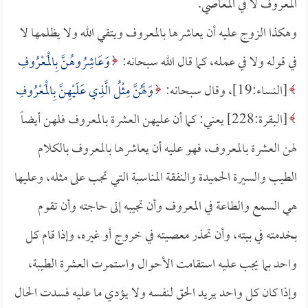
المعروف لا في المعاصي.
وهكذا الزوج عليه أن يعاشرها بالمعروف ويتقي الله ولا يظلمها لا
في قوله ولا في عمله، كما قال الله سبحانه:
وَعَاشِرُوهُنَّ بِالْمَعْرُوفِ
[النساء:19]، وقال سبحانه:
وَلَهُنَّ مِثْلُ الَّذِي عَلَيْهِنَّ بِالْمَعْرُوفِ
[البقرة:228] يعني: كما أن عليهن العشرة بالمعروف فلهن أيضاً
لهن العشرة بالمعروف، فهو عليه أن يعاشرها بالمعروف بالكلام
الطيب والسيرة الحميدة والنفقة المناسبة التي تجب على مثله، وعليها
هي السمع والطاعة في المعروف وأن تجيبه إلى حاجته وأن تقوم
بخدمته في بيته، وأن تحذر معصيته في خروج أو غيره، وإذا قام كل
واحد بما يجب عليه استقامت الأحوال واستمرت العشرة الطيبة،
وإذا كان كل واحد يريد الحق لنفسه ولا يؤدي ما عليه فسدت الحال