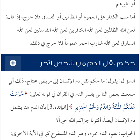
أو لغيرهم.
أما سب الكفار على العموم أو الظالمين أو الفساق فلا حرج، إذا قال:
لعن الله الظالمين لعن الله الكافرين لعن الله الفاسقين لعن الله
السارق لعن الله شارب الخمر عموماً فلا حرج في ذلك.
حكم نقل الدم من شخص لآخر
السؤال: يقول: ما حكم نقل دم الإنسان إلى مريض محتاج، ذلك أني
سمعت بعض الناس يفسر الدم في القرآن في قوله تعالى:
حُرِّمَتْ
عَلَيْكُمُ الْمَيْتَةُ وَالدَّمُ وَلَحْمُ الْخِنزِيرِ
[المائدة:3] بأن الدم هنا يشمل
دم الإنسان أيضاً، أفتونا جزاكم الله خيراً؟
الجواب: نعم، الدم محرم، وهو الدم المسفوح كما في الآية الأخرى: