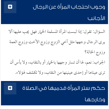
وجوب احتجاب المرأة عن الرجال
الأجانب
السؤال: تقول: إذا لبست المرأة المسلمة الخمار فهل يجب عليها ألا
يرى الرجال وجهها مثل أخي الزوج وزوج الأخت وزوج العمة
وزوج الخالة؟
الجواب: نعم، لها أن تستر وجهها بالخمار أو بالنقاب، ولا بأس أن
ترى عيناها أو إحدى عينينها من النقاب، ولا تكشف لهؤلاء.
حكم ستر المرأة قدميها في الصلاة
وخارجها