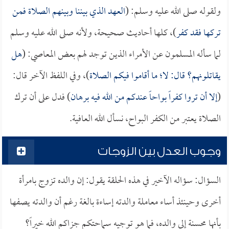
ولقوله صلى الله عليه وسلم: (
العهد الذي بيننا وبينهم الصلاة فمن
تركها فقد كفر
)، كلها أحاديث صحيحة، ولأنه صلى الله عليه وسلم
لما سأله المسلمون عن الأمراء الذين توجد لهم بعض المعاصي: (
هل
يقاتلونهم؟ قال: لا؛ ما أقاموا فيكم الصلاة
)، وفي اللفظ الآخر قال:
(
إلا أن تروا كفراً بواحاً عندكم من الله فيه برهان
) فدل على أن ترك
الصلاة يعتبر من الكفر البواح، نسأل الله العافية.
وجوب العدل بين الزوجات
السؤال: سؤاله الآخير في هذه الحلقة يقول: إن والده تزوج بامرأة
أخرى وحينئذ أساء معاملة والدته إساءة بالغة رغم أن والدته يصفها
بأنها محسنة إلى والده، فما هو توجيه سماحتكم جزاكم الله خيراً؟