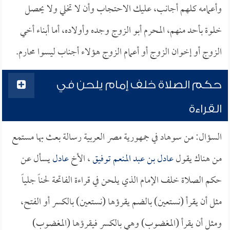
وأعمامه كلهم أجانب، عليك الاحتجاب وأن لا تخلي ولا يحصل
خلوة بأحد منهم، المحرم أبو الزوج وجده وأولاده، أما أبناء أخي
الزوج أو إخوان الزوج أو أعمام الزوج هؤلاء أجناب ليسوا محارم.
حكم الصلاة خلف إمام يلحن في
القراءة
السؤال: من سوهاد في جمهورية مصر العربية رسالة بعث بها مستمع
من هناك يقول
عادل بن عبد المنعم توفيق
، الأخ
عادل
يسأل عن
حكم الصلاة خلف الإمام الذي يلحن في قراءة الفاتحة لحناً جلياً
مثل أن يقرأ (نستعين) بالضم يقرؤها (نستعين) بالكسر أو الفتح،
ومثل أن يقرأ (المغضوب) وهي بالكسر فيقرؤها (المغضوب)