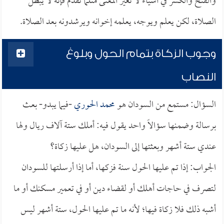
والفتح والكسر في أشياء لا تغير المعنى مثلما تقدم فإنه لا يبطل
الصلاة، لكن يعلم ويوجه، يعلمه إخوانه ويرشدونه بعد الصلاة.
وجوب الزكاة بتمام الحول وبلوغ
النصاب
السؤال: مستمع من السودان هو
محمد الحوري
-فيما يبدو- بعث
برسالة وضمنها سؤالاً واحد يقول فيه: أملك ستة آلاف ريال ولها
عندي ستة أشهر وبعثتها إلى السودان، هل عليها زكاة؟
الجواب: إذا تم عليها الحول سنة فزكها، أما إذا أرسلتها للسودان
لتصرف في حاجات أهلك أو لقضاء دين أو في تعمير مسكنك أو ما
أشبه ذلك فلا زكاة فيها؛ لأنه ما تم عليها الحول، ستة أشهر ليس