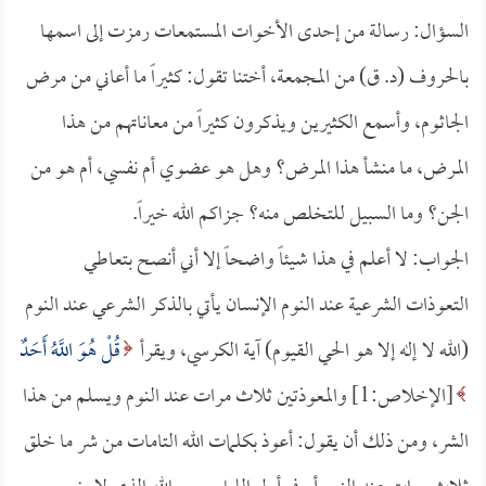
السؤال: رسالة من إحدى الأخوات المستمعات رمزت إلى اسمها
بالحروف (د. ق) من المجمعة، أختنا تقول: كثيراً ما أعاني من مرض
الجاثوم، وأسمع الكثيرين ويذكرون كثيراً من معاناتهم من هذا
المرض، ما منشأ هذا المرض؟ وهل هو عضوي أم نفسي، أم هو من
الجن؟ وما السبيل للتخلص منه؟ جزاكم الله خيراً.
الجواب: لا أعلم في هذا شيئاً واضحاً إلا أني أنصح بتعاطي
التعوذات الشرعية عند النوم الإنسان يأتي بالذكر الشرعي عند النوم
(الله لا إله إلا هو الحي القيوم) آية الكرسي، ويقرأ
قُلْ هُوَ اللَّهُ أَحَدٌ
[الإخلاص:1] والمعوذتين ثلاث مرات عند النوم ويسلم من هذا
الشر، ومن ذلك أن يقول: أعوذ بكلمات الله التامات من شر ما خلق