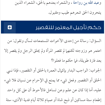
و
عبد الله بن رواحة
، والشعراء بعدهم بالحق، الشعراء الذين
يتحرون الحق شعرهم طيب ومقبول.
حكم تأجيل المعتمر للتقصير
السؤال: رسالة من إحدى الأخوات المستمعات تسأل وتقول: من
اعتمر هو وزوجته لكنهما لم تقصر المرأة ولم يحلق الرجل ولم يقصر إلا
بعد فترة طويلة، فما حكم ما فعلوا؟
الجواب: الواجب البدار بإكمال العمرة بالحلق أو التقصير، فإذا نسي
الحلق أو التقصير وفعل شيء مما يمنع في الإحرام عن نسيان فلا شيء
عليه، أما إذا كان عن علم وعن تساهل فالأحوط أن على كل واحد
إطعام ستة مساكين أو ذبح شاة أو صيام ثلاثة أيام فدية الأذى، ستة