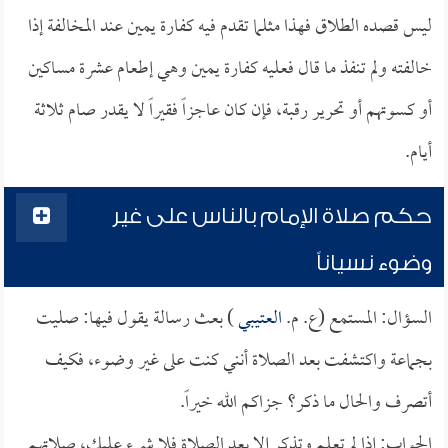
ليس قصده الطلاق فهذا مثلما تقدم فيه كفارة يمين عند المخالفة إذا
خالفته ولم تنفذ ما قال فعليه كفارة يمين وهي إطعام عشرة مساكين
أو كسوتهم أو تحرير رقبة، فإن كان عاجزاً فقيراً لا يقدر صام ثلاثة
أيام.
حكم صلاة الإمام بالناس على غير
وضوء نسياناً
السؤال: المستمع (ع. م.
العتيبي
) بعث رسالة يقول فيها: صليت
بجماعة واكتشفت بعد الصلاة أنني كنت على غير وضوء، فكيف
أتصرف والحال ما ذكر؟ جزاكم الله خيراً.
الجواب: إذا لم تعلم وتذكر إلا بعد الصلاة فلا شيء عليك، صلاتهم