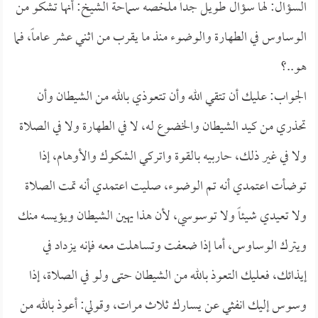
السؤال: لها سؤال طويل جداً ملخصه سماحة الشيخ: أنها تشكو من
الوساوس في الطهارة والوضوء منذ ما يقرب من اثني عشر عاماً، فما
هو..؟
الجواب: عليك أن تتقي الله وأن تتعوذي بالله من الشيطان وأن
تحذري من كيد الشيطان والخضوع له، لا في الطهارة ولا في الصلاة
ولا في غير ذلك، حاربيه بالقوة واتركي الشكوك والأوهام، إذا
توضأت اعتمدي أنه تم الوضوء، صليت اعتمدي أنه تمت الصلاة
ولا تعيدي شيئاً ولا توسوسي، لأن هذا يهين الشيطان ويؤيسه منك
ويترك الوساوس، أما إذا ضعفت وتساهلت معه فإنه يزداد في
إيذائك، فعليك التعوذ بالله من الشيطان حتى ولو في الصلاة، إذا
وسوس إليك انفثي عن يسارك ثلاث مرات، وقولي: أعوذ بالله من