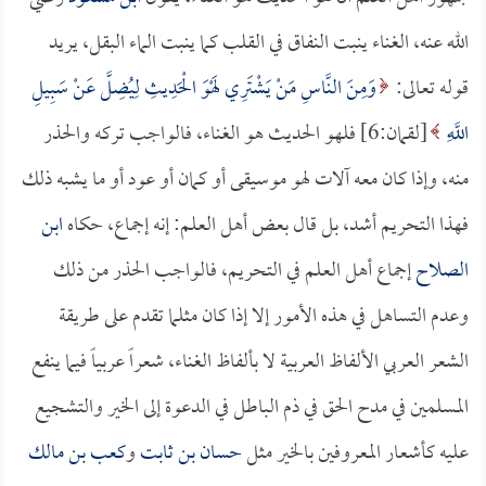
الله عنه، الغناء ينبت النفاق في القلب كما ينبت الماء البقل، يريد
قوله تعالى:
وَمِنَ النَّاسِ مَنْ يَشْتَرِي لَهْوَ الْحَدِيثِ لِيُضِلَّ عَنْ سَبِيلِ
اللَّهِ
[لقمان:6] فلهو الحديث هو الغناء، فالواجب تركه والحذر
منه، وإذا كان معه آلات لهو موسيقى أو كمان أو عود أو ما يشبه ذلك
فهذا التحريم أشد، بل قال بعض أهل العلم: إنه إجماع، حكاه
ابن
الصلاح
إجماع أهل العلم في التحريم، فالواجب الحذر من ذلك
وعدم التساهل في هذه الأمور إلا إذا كان مثلما تقدم على طريقة
الشعر العربي الألفاظ العربية لا بألفاظ الغناء، شعراً عربياً فيما ينفع
المسلمين في مدح الحق في ذم الباطل في الدعوة إلى الخير والتشجيع
عليه كأشعار المعروفين بالخير مثل
حسان بن ثابت
و
كعب بن مالك