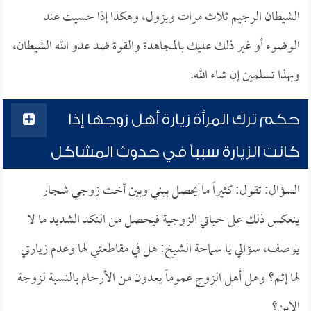
الشيطان الرجيم ثلاث مرات ويزول، وهكذا إذا حسيت عند
الوضوء أو غير ذلك عليك بالمجاهدة والقوة ضد عدو الله الشيطان،
وبهذا تسلمين إن شاء الله.
حكم ترك المرأة زيارة أهل زوجها إذا
كانت الزيارة سبباً في حدوث المشاكل
السؤال: تقول: كثيراً ما يحصل بيني وبين أخت زوجي شجار
ينعكس ذلك على حياتي الزوجية فيحصل من النكد الشديد ما لا
يوصف، سؤالي يا سماحة الشيخ: هل في مقاطعتي لها وعدم زيارتي
لها إثم؟ وهل أهل الزوج عموماً يعدون من الأرحام بالنسبة لزوجة
الابن؟