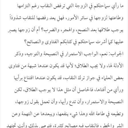
ما رأي سماحتكم في الزوجة التي ترفض النقاب رغم التزامها
وطاعتها لزوجها في سائر الأمور، فهل يعد رفضها للنقاب شذوذاً
يوجب طلاقها بعد النصح، والهجر، والضرب؟ أم أن زوجها يصبر
عليها كما أشرت سماحتكم في كتابكم الفتاوى والنصائح؟
الجواب: نعم، الواجب الاستمرار في النصيحة والتوجيه، وذكر
الأدلة لها، ولا يجب الطلاق؛ لأنها قد يكون عندها شبهة من فتاوى
بعض العلماء في جواز ترك النقاب، قد يكون عندها اقتناع برأيها
ورأي من أفتاها، فالحاصل أن مثل هذا لا يوجب الطلاق، لكن
النصيحة والاستمرار، وأن تدع رأيها، وأن تعمل بقول زوجها،
وتطيعه في طاعة الله وهذا شيء ينفعها، ويبعدها عن التهمة وعن
الشر والخطر، فالنقاب فيه مصالح كثيرة، فتوصى بذلك وأنت تجتهد