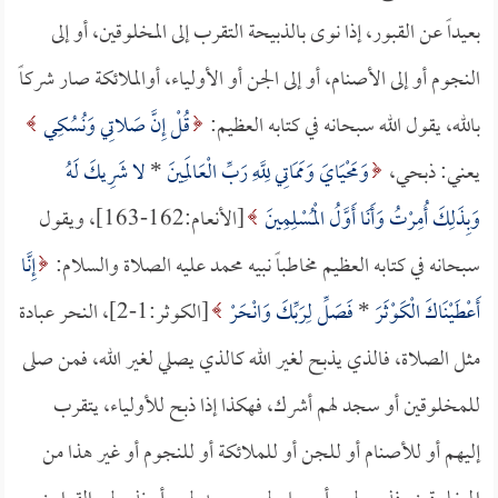
بعيداً عن القبور، إذا نوى بالذبيحة التقرب إلى المخلوقين، أو إلى
النجوم أو إلى الأصنام، أو إلى الجن أو الأولياء، أوالملائكة صار شركاً
بالله، يقول الله سبحانه في كتابه العظيم:
قُلْ إِنَّ صَلاتِي وَنُسُكِي
يعني: ذبحي،
وَمَحْيَايَ وَمَمَاتِي لِلَّهِ رَبِّ الْعَالَمِينَ
*
لا شَرِيكَ لَهُ
وَبِذَلِكَ أُمِرْتُ وَأَنَا أَوَّلُ الْمُسْلِمِينَ
[الأنعام:162-163]، ويقول
سبحانه في كتابه العظيم مخاطباً نبيه محمد عليه الصلاة والسلام:
إِنَّا
أَعْطَيْنَاكَ الْكَوْثَرَ
*
فَصَلِّ لِرَبِّكَ وَانْحَرْ
[الكوثر:1-2]، النحر عبادة
مثل الصلاة، فالذي يذبح لغير الله كالذي يصلي لغير الله، فمن صلى
للمخلوقين أو سجد لهم أشرك، فهكذا إذا ذبح للأولياء، يتقرب
إليهم أو للأصنام أو للجن أو للملائكة أو للنجوم أو غير هذا من