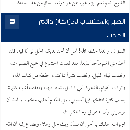
الشيخ: نعم نعم. يؤم غيره ممن هو دونه، السالم من هذا الحدث.
الصبر والاحتساب لمن كان دائم
الحدث
السؤال: والدنا حفظه الله! آمل أن أجد لديكم الحل لما أنا فيه، فقد
أخذ مني الهم مأخذاً بليغاً، فقد فقدت الخشوع في جميع الصلوات،
وفقدت قيام الليل، وفقدت كثيراً مما كنت أحفظه من كتاب الله،
وتركت القيام بالدعوة التي كان لي نشاط فيها، وفقدت أشياء كثيرة
بسبب كثرة التفكير فيما أصابني، وفي الختام أطلب منكم يا والدنا أن
توصيني وأن تدعو لي وحفظكم الله.
الجواب: عليك يا أخي أن تسأل ربك جل وعلا، وتضرع إليه أن الله