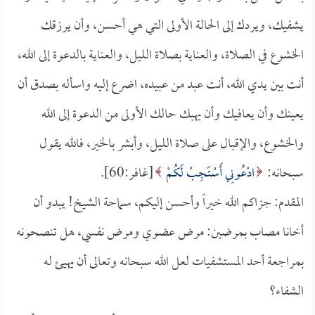
يشفيك، ويردك إلى الحالة الأولى التي هي أحسن، وأن يرزقك
الخشوع في الصلاة، والعناية بصلاة الليل، والعناية بالدعوة إلى الله،
أنت بين يدي الله، أنت عبد من عبيده، اضرع إليه واسأله بصدق أن
يعينك وأن يعافيك وأن يهبك حالك الأولى من الدعوة إلى الله
والخشوع، والإقبال على صلاة الليل، وأبشر بالخير، فالله يقول
سبحانه:
ادْعُونِي أَسْتَجِبْ لَكُمْ
[غافر:60].
المقدم: جزاكم الله خيراً وأحسن إليكم، سماحة الشيخ! يبدو أن
أخانا مصاب بمرضين: مرض عضوي ومرض نفسي، هل تنصحونه
بمراجعة أحد المستشفيات لعل الله سبحانه وتعالى أن يهيئ له
الشفاء؟