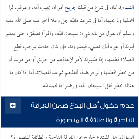
النساء
)، كان في شرع من قبلنا
جريج
أمر أن يجيب أمه، وعوقب لما
أهملها ولم يجبها، أما في شرعنا فالله جل وعلا أخبر نبيه صلى الله عليه
وسلم أن يقول من نابه شيء: سبحان الله، والمرأة تصفق، حتى يعلم
أبوك أو غيره أنك تصلي، فيعذروك، فإن كان حادث يوجب قطع
الصلاة قطعتها، إذا طلبوك لأمر لإنقاذهم من حريق أو من موت أو
من خطر اقطعها ولو فريضة، أنقذهم ثم عد للصلاة، أما إذا كان ما
هناك خطر فقل: سبحان الله، ورضوا فالحمد لله.
عدم دخول أهل البدع ضمن الفرقة
الناجية والطائفة المنصورة
السؤال: هل المبتدع خارج عن الفرقة الناجية والطائفة المنصورة؟