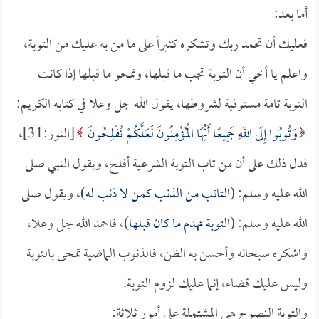
أما بعد:
فعليك أن تحمد ربك وتشكره كثيراً على ما من به عليك من التوبة،
واعلم يا أخي أن التوبة تجب ما قبلها، وتمحو ما قبلها إذا كانت
التوبة تامة مستوفية لشروطها، يقول الله جل وعلا في كتابه الكريم:
وَتُوبُوا إِلَى اللَّهِ جَمِيعًا أَيُّهَا الْمُؤْمِنُونَ لَعَلَّكُمْ تُفْلِحُونَ
[النور:31]،
فدل ذلك على أن من تاب التوبة الشرعية أفلح، ويقول النبي صلى
الله عليه وسلم: (
التائب من الذنب كمن لا ذنب له
)، ويقول صلى
الله عليه وسلم: (
التوبة تهدم ما كان قبلها
)، فاحمد الله جل وعلا،
واشكره سبحانه وأحسن به الظن، فالذنوب الماضية تمحى بالتوبة
وليس عليك قضاء، إنما عليك لزوم التوبة.
والتوبة النصوح هي المشتملة على أمور ثلاثة: