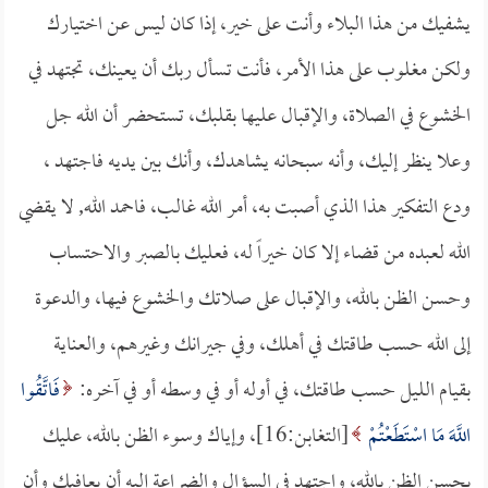
يشفيك من هذا البلاء وأنت على خير، إذا كان ليس عن اختيارك
ولكن مغلوب على هذا الأمر، فأنت تسأل ربك أن يعينك، تجتهد في
الخشوع في الصلاة، والإقبال عليها بقلبك، تستحضر أن الله جل
وعلا ينظر إليك، وأنه سبحانه يشاهدك، وأنك بين يديه فاجتهد ،
ودع التفكير هذا الذي أصبت به، أمر الله غالب، فاحمد الله, لا يقضي
الله لعبده من قضاء إلا كان خيراً له، فعليك بالصبر والاحتساب
وحسن الظن بالله، والإقبال على صلاتك والخشوع فيها، والدعوة
إلى الله حسب طاقتك في أهلك، وفي جيرانك وغيرهم، والعناية
بقيام الليل حسب طاقتك، في أوله أو في وسطه أو في آخره:
فَاتَّقُوا
اللَّهَ مَا اسْتَطَعْتُمْ
[التغابن:16]، وإياك وسوء الظن بالله، عليك
بحسن الظن بالله، واجتهد في السؤال والضراعة إليه أن يعافيك وأن