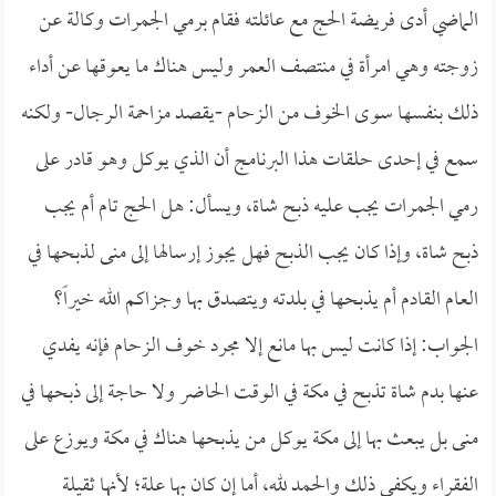
الماضي أدى فريضة الحج مع عائلته فقام برمي الجمرات وكالة عن
زوجته وهي امرأة في منتصف العمر وليس هناك ما يعوقها عن أداء
ذلك بنفسها سوى الخوف من الزحام -يقصد مزاحمة الرجال- ولكنه
سمع في إحدى حلقات هذا البرنامج أن الذي يوكل وهو قادر على
رمي الجمرات يجب عليه ذبح شاة، ويسأل: هل الحج تام أم يجب
ذبح شاة، وإذا كان يجب الذبح فهل يجوز إرسالها إلى منى لذبحها في
العام القادم أم يذبحها في بلدته ويتصدق بها وجزاكم الله خيراً؟
الجواب: إذا كانت ليس بها مانع إلا مجرد خوف الزحام فإنه يفدي
عنها بدم شاة تذبح في مكة في الوقت الحاضر ولا حاجة إلى ذبحها في
منى بل يبعث بها إلى مكة يوكل من يذبحها هناك في مكة ويوزع على
الفقراء ويكفي ذلك والحمد لله، أما إن كان بها علة؛ لأنها ثقيلة