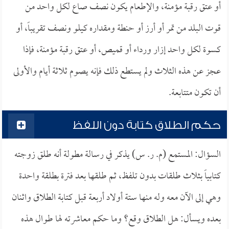
أو عتق رقبة مؤمنة، والإطعام يكون نصف صاع لكل واحد من
قوت البلد من تمر أو أرز أو حنطة ومقداره كيلو ونصف تقريباً، أو
كسوة لكل واحد إزار ورداء أو قميص، أو عتق رقبة مؤمنة، فإذا
عجز عن هذه الثلاث ولم يستطع ذلك فإنه يصوم ثلاثة أيام والأولى
أن تكون متتابعة.
حكم الطلاق كتابة دون اللفظ
السؤال: المستمع (م. ر. س) يذكر في رسالة مطولة أنه طلق زوجته
كتابياً بثلاث طلقات بدون تلفظ، ثم طلقها بعد فترة بطلقة واحدة
وهي إلى الآن معه وله منها ستة أولاد أربعة قبل كتابة الطلاق واثنان
بعده ويسأل: هل الطلاق وقع؟ وما حكم معاشرته لها طوال هذه