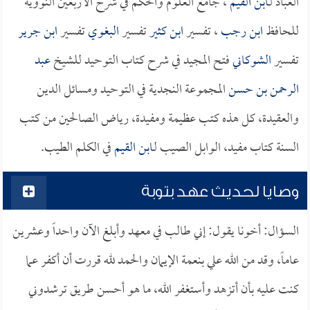
العباد لـ
ابن القيم
، جامع العلوم والحكم في شرح الأربعين النووية
للحافظ
ابن رجب
، تفسير
ابن كثير
تفسير
البغوي
تفسير
ابن جرير
تفسير
الشوكاني
فتح المجيد في شرح كتاب التوحيد للشيخ
عبد
الرحمن بن حسن
المجموعة النجدية في التوحيد ومسائل الدين
والعقيدة، كل هذه كتب عظيمة ومفيدة، رياض الصالحين من كتب
السنة كتاب مفيد، الوابل الصيب لـ
ابن القيم
في الكلم الطيب.
وصايا لحديث عهد بتوبة
السؤال: أخونا يقول: إني طالب في معهد وأبلغ الآن واحداً وعشرين
عاماً، وقد من الله علي بنعمة الإيمان والحمد لله قررت أن أكفر عما
كنت عليه بأن أتزهد وأستغفر الله، ما هو أحسن طريق ترشدوني