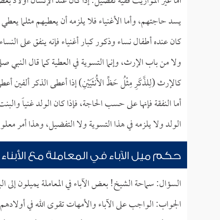
أما غير المواريث ففيه تفصيل: إذا كان عند الإنسان أولاد بعضه
يسد حاجتهم، وأما الأغنياء فلا يلزمه أن يعطيهم مثلما يعطي
كان عنده أطفال نساء وذكور كبار أغنياء فإنه ينفق على النس
ولا من باب الإرث، وإنما التسوية في العطية كما قال النبي صل
كالإرث (لِلذَّكَرِ مِثْلُ حَظِّ الأُنثَيَيْنِ) إذا أعطى الذكر ألفين أع
أما النفقة فإنها على حسب الحاجة، فإذا كان الولد غنياً والبن
الولد ولا يلزمه في هذا التسوية ولا التفضيل، وهذا أمر معلوم
حكم ميل الآباء في المعاملة مع الأبناء
السؤال: سماحة الشيخ! بعض الآباء في المعاملة يميلون إلى
الجواب: الواجب على الآباء والأمهات تقوى الله في أولادهم و