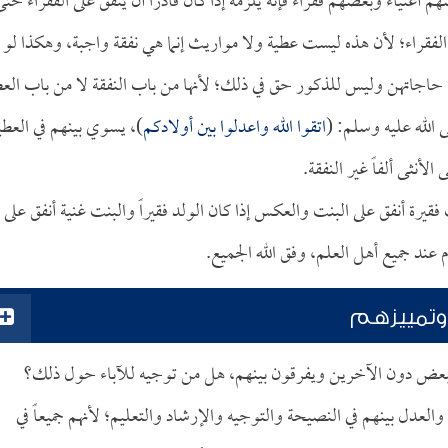
م أغنياء وبعضهم فقراء فإنه يلزمه إذا كان قادراً أن ينفق على الفقراء حتى
 الفقراء؛ لأن هذه ليست عطية ولا مواريث إنما هي نفقة واجبة، وهكذا لو
اء حاجاتهن وليس للذكور حق في ذلك؛ لأنها من باب النفقة لا من باب العط
ى الله عليه وسلم: (
اتقوا الله واعدلوا بين أولادكم
)، يسوي بينهم في العطي
طى الأنثى ألفاً غير النفقة.
ت فقيرة أنفق على البنت والعكس إذا كان الولد فقيراً والبنت غنية أنفق على
 عند جميع أهل العلم، وفق الله الجميع.
 وتمييزهم
 البعض دون الآخرين ويفرقون بينهم، هل من توجيه للآباء حول ذلك؟
العدل بينهم في النصيحة والتوجيه والإرشاد والتعليم؛ لأنهم جميعاً في