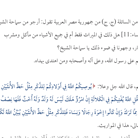
من السائلة (ج. ج) من جمهورية مصر العربية تقول: أرجو من سماحة الش
[النساء:11] هل ذلك في الميراث فقط أم في جميع الأشياء من مأكل ومشرب
ار، وجهونا في ضوء ذلك يا سماحة الشيخ؟
م على رسول الله، وعلى آله وأصحابه ومن اهتدى بهداه.
م، قال الله جل وعلا:
يُوصِيكُمُ اللَّهُ فِي أَوْلادِكُمْ لِلذَّكَرِ مِثْلُ حَظِّ الأُنثَيَيْنِ
ُلِ اللَّهُ يُفْتِيكُمْ فِي الْكَلالَةِ إِنْ امْرُؤٌ هَلَكَ لَيْسَ لَهُ وَلَدٌ وَلَهُ أُخْتٌ فَلَهَا نِصْفُ 
انِ مِمَّا تَرَكَ وَإِنْ كَانُوا إِخْوَةً رِجَالًا وَنِسَاءً فَلِلذَّكَرِ مِثْلُ حَظِّ الأُنثَيَيْنِ يُبَيِّنُ اللَّهُ لَك