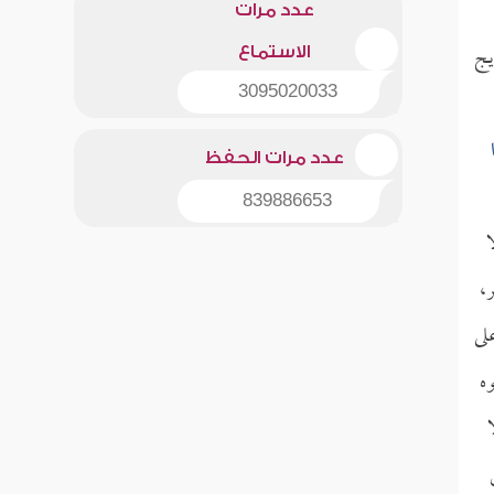
عدد مرات
يج
الاستماع
3095020033
عدد مرات الحفظ
839886653
ا
،
لى
وه