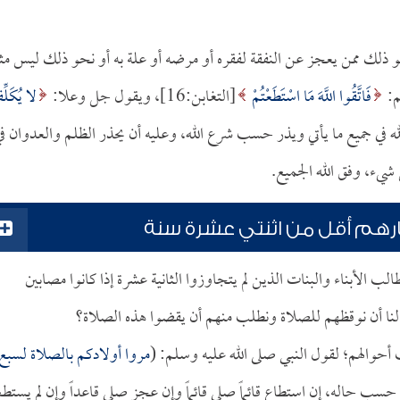
و ذلك ممن يعجز عن النفقة لفقره أو مرضه أو علة به أو نحو ذلك ليس مث
م:
فَاتَّقُوا اللَّهَ مَا اسْتَطَعْتُمْ
[التغابن:16]، ويقول جل وعلا:
لا يُكَلّ
ن يتقي الله في جميع ما يأتي ويذر حسب شرع الله، وعليه أن يحذر الظلم والعدوان ف
شيء، وفق الله الجميع.
مارهم أقل من اثنتي عشرة سنة
لب الأبناء والبنات الذين لم يتجاوزوا الثانية عشرة إذا كانوا مصابين
لنا أن نوقظهم للصلاة ونطلب منهم أن يقضوا هذه الصلاة؟
والهم؛ لقول النبي صلى الله عليه وسلم: (
مروا أولادكم بالصلاة لسبع
ب حاله، إن استطاع قائماً صلى قائماً وإن عجز صلى قاعداً وإن لم يستط