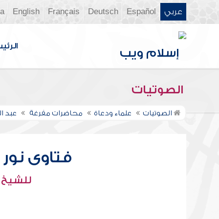
عربي
Español
Deutsch
Français
English
ia
الرئي
الصوتيات
الصوتيات
علماء ودعاة
محاضرات مفرغة
عبد ال
فتاوى نور عل
للشيخ : 