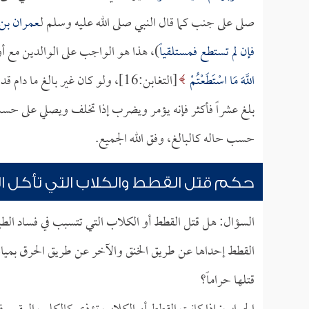
صلى على جنب كما قال النبي صلى الله عليه وسلم لـ
عمران بن
فإن لم تستطع فمستلقياً
)، هذا هو الواجب على الوالدين مع أو
اللَّهَ مَا اسْتَطَعْتُمْ
[التغابن:16]، ولو كان غير بالغ م
بلغ عشراً فأكثر فإنه يؤمر ويضرب إذا تخلف ويصلي على حسب
حسب حاله كالبالغ، وفق الله الجميع.
حكم قتل القطط والكلاب التي تأكل ال
السؤال: هل قتل القطط أو الكلاب التي تتسبب في فساد الطي
القطط إحداها عن طريق الخنق والآخر عن طريق الحرق بمياه ا
قتلها حراماً؟