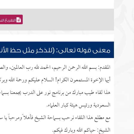
التفريغ ال
معنى قوله تعالى: (للذكر مثل حظ الأنث
المقدم: بسم الله الرحمن الرحيم، الحمد لله رب العالمين، وال
أيها الإخوة المستمعون الكرام! السلام عليكم ورحمة الله وبرك
هذا لقاء طيب مبارك من برنامج نور على الدرب يجمعنا بسما
السعودية ورئيس هيئة كبار العلماء.
مع مطلع هذا اللقاء نرحب بسماحة الشيخ فأهلا ًومرحباً يا س
الشيخ: حياكم الله وبارك فيكم.