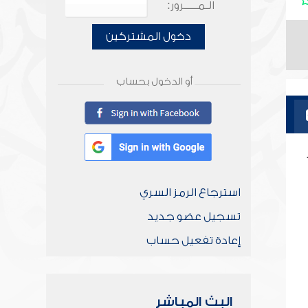
الـمـــــرور:
دخول المشتركين
أو الدخول بحساب
استرجاع الرمز السري
تسجيل عضو جديد
إعادة تفعيل حساب
البث المباشر