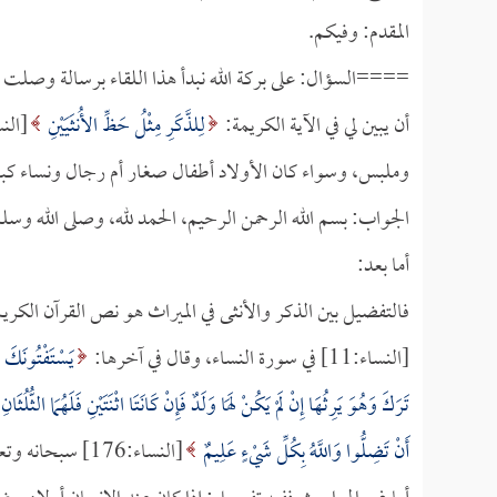
المقدم: وفيكم.
====السؤال: على بركة الله نبدأ هذا اللقاء برسالة وصلت 
أن يبين لي في الآية الكريمة:
لِلذَّكَرِ مِثْلُ حَظِّ الأُنثَيَيْنِ
وملبس، وسواء كان الأولاد أطفال صغار أم رجال ونساء كب
الجواب: بسم الله الرحمن الرحيم، الحمد لله، وصلى الله وسل
أما بعد:
فالتفضيل بين الذكر والأنثى في الميراث هو نص القرآن الكري
[النساء:11] في سورة النساء، وقال في آخرها:
يَسْتَفْتُونَكَ ق
تَرَكَ وَهُوَ يَرِثُهَا إِنْ لَمْ يَكُنْ لَهَا وَلَدٌ فَإِنْ كَانَتَا اثْنَتَيْنِ فَلَهُمَا الثُّلُثَ
أَنْ تَضِلُّوا وَاللَّهُ بِكُلِّ شَيْءٍ عَلِيمٌ
[النساء:176] سبحانه وتعالى، هذا في المواريث.