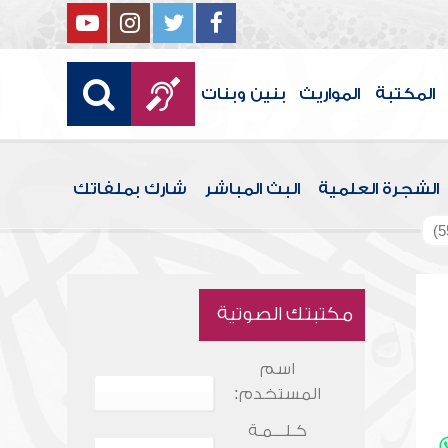
المكتبة
المواريث
بنين وبنات
الشجرة العلمية
البث المباشر
شارك بملفاتك
مكتبتك الصوتية
اسم
المستخدم:
كـلـــمـة