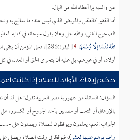
عن والديه بما أعطاه الله من المال.
أما الفقير كالطفل والمريض الذي ليس عنده ما يعالج به ونح
الصحيح الغني، والله جل وعلا يقول سبحانه في كتابه العظي
اللَّهُ نَفْسًا إِلَّا وُسْعَهَا
[البقرة:286]، فعلى المؤمن أ
أولاده أو في غيرهم، بل عليه أن يتحرى الحق أو العدل في كل 
حكم إيقاظ الأولاد للصلاة إذا كانت أع
السؤال: السائلة من جمهورية مصر العربية تقول: هل لنا أن نطا
بالإرهاق أو التعب أو مصابين بأحد الجروح أو الكسور، هل 
الجواب: نعم، يعلمون ويوقظون للصلاة ويصلون على حسب أح
واضربوهم عليها لعشر
)، فيوقظ في وقت الصلاة ويصلي على حس