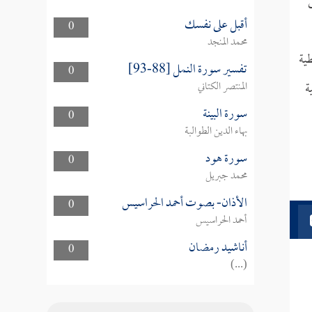
أقبل على نفسك
0
محمد المنجد
ية
تفسير سورة النمل [88-93]
0
ة
المنتصر الكتاني
سورة البينة
0
بهاء الدين الطوالبة
سورة هود
0
محمد جبريل
الأذان- بصوت أحمد الحراسيس
0
أحمد الحراسيس
أناشيد رمضان
0
(...)