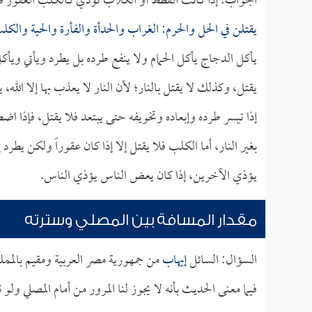
الجواب: إذا كانت القطط أو الكلاب تؤذي كالكلب العقور فإنه
يقتلن في الحل والحرم: الغراب والحدأة والفأرة والحية والكل
يأكل الدجاج يأكل الحمام ولا ينفع طرده بل يطرد ويأتي ويأكل
يقتل، وكذلك لا يقتل بالنار؛ لأن النار لا يعذب بها إلا الله، 
إذا تيسر طرده وإبعاده وتخويفه حتى يبتعد فلا يقتل، فإذا ا
بغير النار، أما الكلب فلا يقتل إلا إذا كان عقوراً ولكن يطرد 
يؤذي الآخرين، إذا كان يعض الناس يؤذي الناس.
مقدار المسافة بين المصلي وسترته
السؤال: السائل
إيهاب
من جمهورية مصر العربية ومقيم بالممل
فيما معنى الحديث بأنه لا يجوز لنا المرور من أمام المصلي ولو