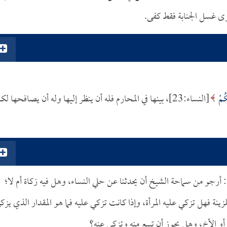
وى غسل الجنابة فقط كفى.
كُمْ
[النساء:23]، بينها في المحارم فله أن ينظر إليها وله أن يصافحها لك
 أرجو من سماحة الشيخ أن يحدثنا عن حلي النساء، وهل فيه زكاة أم لا؛
زينة فهل تزكي عليه المرأة، وإذا كانت تزكي عليه فما هو المقدار الذي يزك
 أو الأخ، وهل يجوز أن تبيع منه وتزكي عنه؟