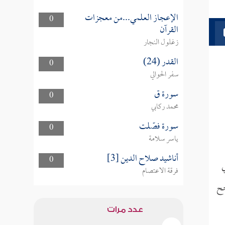
الإعجاز العلمي...من معجزات
0
القرآن
زغلول النجار
القدر (24)
0
سفر الحوالي
سورة ق
0
محمد ركابي
سورة فصّلت
0
ياسر سلامة
أناشيد صلاح الدين [3]
0
ي
فرقة الاعتصام
جح
عدد مرات