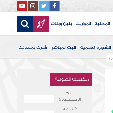
المكتبة
المواريث
بنين وبنات
الشجرة العلمية
البث المباشر
شارك بملفاتك
مكتبتك الصوتية
اسم
المستخدم:
كـلـــمـة