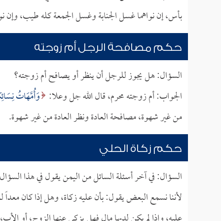
بأس، إن نواهما غسل الجنابة وغسل الجمعة كله طيب، وإن ن
حكم مصافحة الرجل أم زوجته
السؤال: هل يجوز للرجل أن ينظر أو يصافح أم زوجته؟
الجواب: أم زوجته محرم، قال الله جل وعلا:
وَأُمَّهَاتُ نِسَائِ
من غير شهوة، مصافحة العادة ونظر العادة من غير شهوة.
حكم زكاة الحلي
السؤال: في آخر أسئلة السائل من اليمن يقول في هذا السؤال:
لأننا نسمع البعض يقول: بأن عليه زكاة، وهل إذا كان معداً لل
عليه، وإذا لم يكن لديها مال فهل يزكي عنها الزوج، أو الأب،