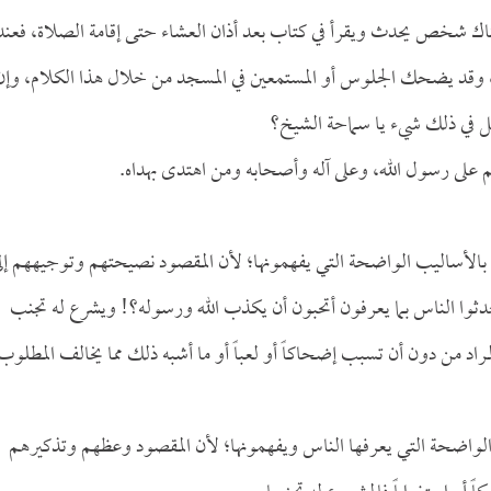
ك شخص يحدث ويقرأ في كتاب بعد أذان العشاء حتى إقامة الصلاة، فعند
 وقد يضحك الجلوس أو المستمعين في المسجد من خلال هذا الكلام، وإن 
ل في ذلك شيء يا سماحة الشيخ؟
م على رسول الله، وعلى آله وأصحابه ومن اهتدى بهداه.
بالأساليب الواضحة التي يفهمونها؛ لأن المقصود نصيحتهم وتوجيههم إل
ثوا الناس بما يعرفون أتحبون أن يكذب الله ورسوله؟! ويشرع له تجنب
د من دون أن تسبب إضحاكاً أو لعباً أو ما أشبه ذلك مما يخالف المطلوب
الواضحة التي يعرفها الناس ويفهمونها؛ لأن المقصود وعظهم وتذكيرهم