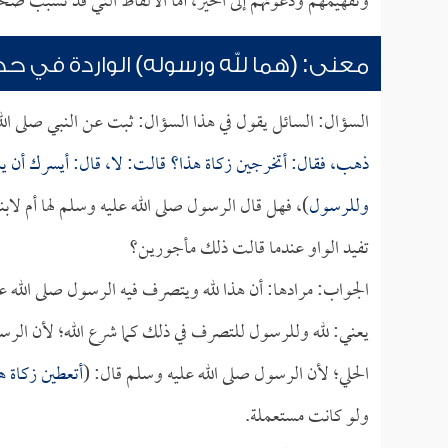
وتفهيمهم ودعوتهم إلى الخير، أما الألفاظ التي قد تسبب ضحكاً
معنى: (هما لله ورسوله) الواردة في حدي
السؤال: السائل يقول في هذا السؤال: ثبت عن النبي صلى الل
ذهب، فقال: أتخرجين زكاة هذا؟ قالت: لا، قال: أيسرك أن يسور
وللرسول
)، فهل قال الرسول صلى الله عليه وسلم لها أم لاب
تفيد الواو عندما قالت ذلك مأجورين؟
الجواب: مرادها: أن هذا لله ويتصرف فيه الرسول صلى الله ع
يعني: لله وللرسول للتصرف في ذلك كما شرع الله؛ لأن الرسو
الحلي؛ لأن الرسول صلى الله عليه وسلم قال: (
أتعطين زكاة ه
ولو كانت مستعملة.