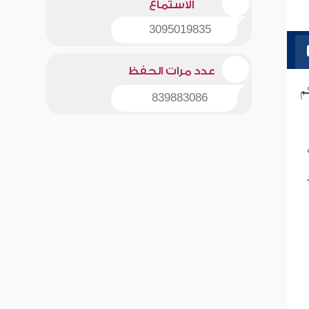
الاستماع
3095019835
عدد مرات الحفظ
م
839883086