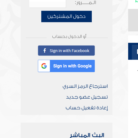
الـمـــــرور:
دخول المشتركين
أو الدخول بحساب
استرجاع الرمز السري
تسجيل عضو جديد
إعادة تفعيل حساب
البث المباشر