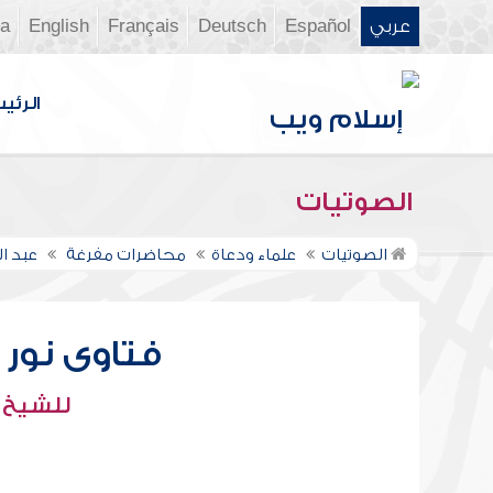
عربي
Español
Deutsch
Français
English
ia
الرئي
الصوتيات
الصوتيات
علماء ودعاة
محاضرات مفرغة
عبد ال
فتاوى نور عل
للشيخ : 