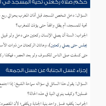
حكم صلاة ركعتي تحية المسجد في الأ
السؤال: دخل شخص المسجد قبل أذان المغرب بحوالي ربع س
تحية للمسجد، أم يظل واقفاً حتى يؤذن للمغرب؟
الجواب: السنة أن يصلي الإنسان ركعتين متى دخل ولو قبيل 
يجلس حتى يصلي ركعتين
)، وهاتان الركعتان من ذوات الأ
متى كسفت صلى الناس للكسوف ولو بعد العصر، فهكذا ركعت
إجزاء غسل الجنابة عن غسل الجمعة
السؤال: يقول هذا السائل في سؤاله سماحة الشيخ: إذا اجتمع 
غسلين؟ وكيف ينوي النية في هذه الحالة؟
الجواب: يكفيه غسل واحد بنية الجنابة ويكفي؛ لأن المقصود: 