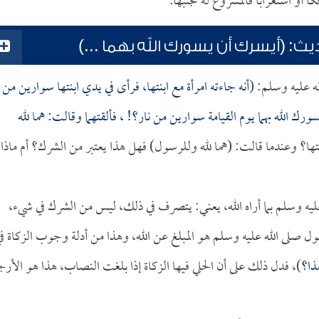
 أو استغراباً فالمشروع له تجنبها.
ث: (أيسرك أن يسورك الله بهما ...)
ه عليه وسلم: (
أنه جاءته امرأة مع ابنتها، فرأى في يدي ابنتها سوارين من
ك الله بهما يوم القيامة سوارين من نار؟! ، فألقتهما وقالت: هما لله
نتها؟ وعندما قالت: (هما لله وللرسول) فهل هذا يعتبر من الشرك؟ أم ماذا
ليه وسلم بما أراه الله، يعني: يتصرف في ذلك، ليس من الشرك في شيء،
ل صلى الله عليه وسلم هو المبلغ عن الله، وهذا من أدلة وجوب الزكاة ف
ذا؟
)، فدل ذلك على أن الحلي فيها الزكاة إذا بلغت النصاب، هذا هو الأر