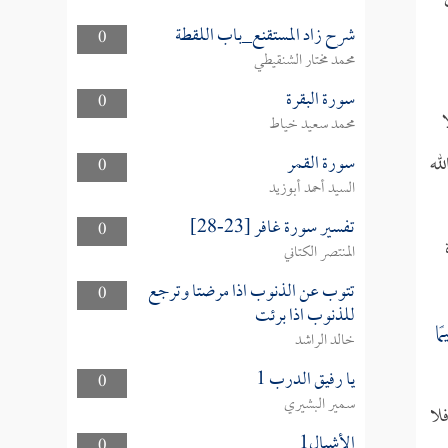
شرح زاد المستقنع_باب اللقطة
0
محمد مختار الشنقيطي
سورة البقرة
0
محمد سعيد خياط
سورة القمر
له
0
السيد أحمد أبوزيد
تفسير سورة غافر [23-28]
0
المنتصر الكتاني
تتوب عن الذنوب اذا مرضتا وترجع
0
للذنوب اذا برئت
مًا
خالد الراشد
يا رفيق الدرب 1
0
سمير البشيري
لا
الأشبال1
0