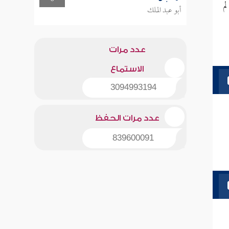
م
أبو عبد الملك
عدد مرات
الاستماع
3094993194
عدد مرات الحفظ
839600091