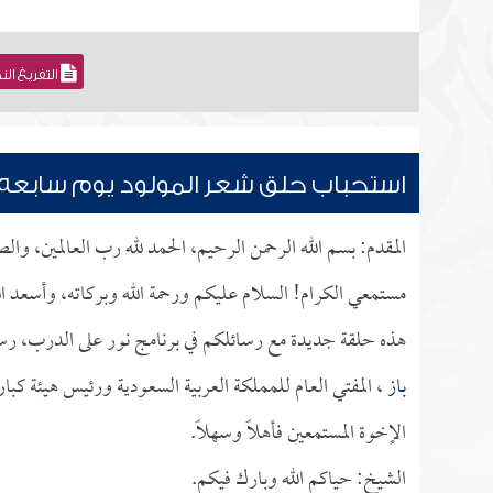
التفريغ ال
استحباب حلق شعر المولود يوم سابعه
المقدم: بسم الله الرحمن الرحيم، الحمد لله رب العالمين، وا
مستمعي الكرام! السلام عليكم ورحمة الله وبركاته، وأسعد ال
هذه حلقة جديدة مع رسائلكم في برنامج نور على الدرب، رس
باز
، المفتي العام للمملكة العربية السعودية ورئيس هيئة كبا
الإخوة المستمعين فأهلاً وسهلاً.
الشيخ: حياكم الله وبارك فيكم.