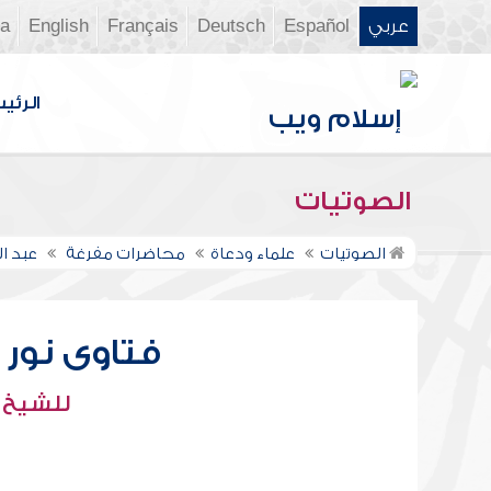
عربي
Español
Deutsch
Français
English
ia
الرئي
الصوتيات
الصوتيات
علماء ودعاة
محاضرات مفرغة
عبد ال
فتاوى نور عل
للشيخ : 