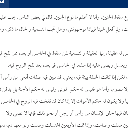
وع سقط الجنين، وأنا لا أعلم ما نوع الجنين، قال لي بعض الناس: يجب عل
قت، ولم أفعل شيئاً فبماذا توجهونني، وهل تجب التسمية والحال ما ذكر، و
له عقيقة، إنما العقيقة والتسمية لمن سقط في الخامس أو بعده ممن نفخ في
ويغسل ويصلى عليه إذا سقط في الخامس فما بعده بعد نفخ الروح فيه.
، لكن إذا كانت الخلقة بينة فيه، يعني: قد تبين فيه صفات آدمي من رأس أ
ا تصوم، وأما هو فليس له حكم الموتى وليس له حكم الأجنة بل يدفن ف
اً ولا يكون له حكم الأموات إلا إذا كان قد نفخت فيه الروح في الخامس
قد بان فيها خلق الإنسان من رأس أو رجل أو نحو ذلك فإنها لا تصلي ولا
ربعين صلت وصامت، وإذا تمت الأربعين اغتسلت وصلت ولو معها دم، دمه