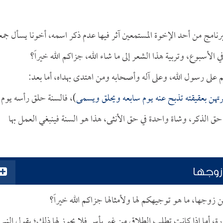
مج من أحد الإخوة المستمعين آثر فيها عدم ذكر اسمه، أخونا يسأل جمعا
لأسبوع، وتربية هذا الشعر إلى ما شاء الله، جزاكم الله خيراً؟
م على رسول الله، وعلى آله وأصحابه ومن اهتدى بهداه، أما بعد:
تهن بعقيقته تذبح عنه يوم سابعه ويحلق ويسمى
)، فالسنة حلق رأسه يوم
حق الذكر، وشاة واحدة في حق الأنثى، هذا هو السنة فينبغي العمل بها
زوجها
 زوجها، ما هو توجيهكم لها ولأمثالها جزاكم الله خيراً؟
، أما إذا كانت تطلب الطلاق من غير بأس فلا يجوز لها ذلك؛ يقول النبي