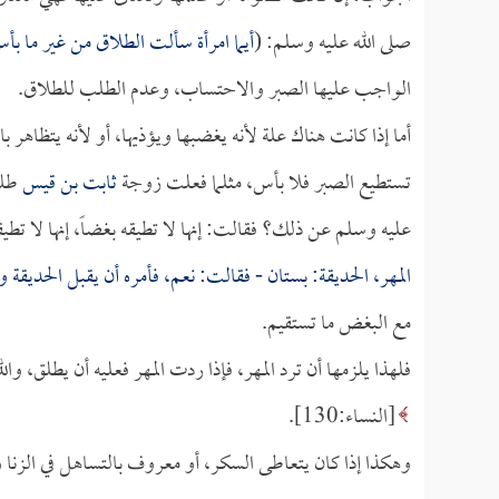
صلى الله عليه وسلم: (
أيما امرأة سألت الطلاق من غير ما بأس
الواجب عليها الصبر والاحتساب، وعدم الطلب للطلاق.
أما إذا كانت هناك علة لأنه يغضبها ويؤذيها، أو لأنه يتظاهر ب
تستطيع الصبر فلا بأس، مثلما فعلت زوجة
ثابت بن قيس
طلبت
عليه وسلم عن ذلك؟ فقالت: إنها لا تطيقه بغضاً، إنها لا تطيقه
المهر، الحديقة: بستان - فقالت: نعم، فأمره أن يقبل الحديقة و
مع البغض ما تستقيم.
فلهذا يلزمها أن ترد المهر، فإذا ردت المهر فعليه أن يطلق، وا
[النساء:130].
وهكذا إذا كان يتعاطى السكر، أو معروف بالتساهل في الزنا وت