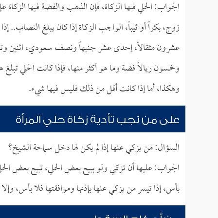
الجواب: الحلي فيها الزكاة، فإن الذهب والفضة فيها الزكاة 
زوج، بكراً أو ثيباً، الواجب الزكاة إذا كان يبلغ النصاب..
عشرون مثقالاً، إحدى عشر جنيهاً ونصف سعودي، اثنين وتسعين
وخمسون ريالاً فضة وما هو أكثر منها، فإذا كانت الحلي تبلغ 
وهكذا، أما إذا كانت أقل من ذلك فليس فيها شيء.
على من تجب تأدية زكاة حلي المرأة
السؤال: من يزكي عنها إذا لم يكن لها دخل سماحة الشيخ؟
الجواب: عليها أن تزكي ولو ببيع بعض الحلي، تبيع بعض الحلي
بأس، إذا تيسر من يزكي عنها بإذنها وموافقتها فلا بأس، وإلا