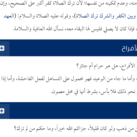
ع منه، وعدم تمكينه من نفسها؛ لأن ترك الصلاة كفر أكبر على الصحيح، وإن ل
وبين الكفر والشرك ترك الصلاة
)، وقوله عليه الصلاة والسلام: (
العهد
فإذا كان لا يصلي فليس لها البقاء معه، نسأل الله العافية والسلامة.
فراح
 الأفراح، هل هو حرام أم جائز؟
 وأما ما جاء من الوعيد فهو محمول على التساهل لفعل الفاحشة، وأما إذا
أو نحو ذلك فلا بأس، بشرط أنها في محل مصون.
ن من ذهب ولو كان قليلاً، جزاكم الله خيراً، وما حكم من لم تزك؟