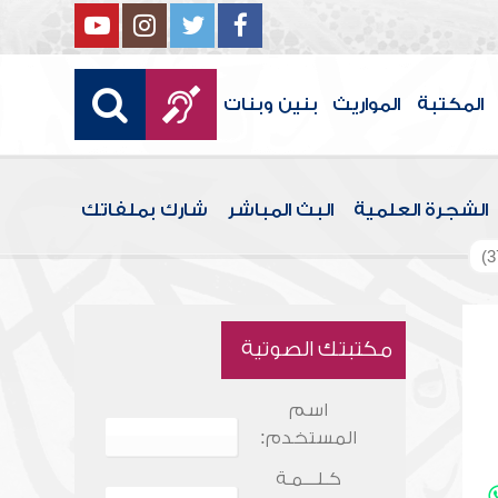
المكتبة
المواريث
بنين وبنات
الشجرة العلمية
البث المباشر
شارك بملفاتك
مكتبتك الصوتية
اسم
المستخدم:
كـلـــمـة