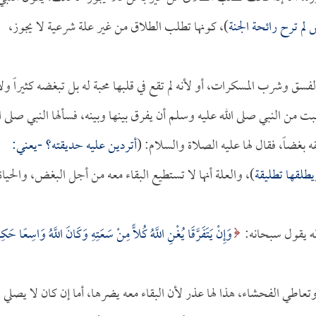
 لم ترح رائحة الجنة
)، كونها تطلب الطلاق من غير علة شرعية لا يجوز،
الفسق وشرب المسكرات، أو لأنه لم تقع في قلبها محبة له بل تبغضه كثيراً ولا
 من النبي صلى الله عليه وسلم أن يفرق بينها وبينه، فسألها النبي صلى ال
 بغضاً، فقال لها عليه الصلاة والسلام: (
أتردين عليه حديقته؟ -يعني:
يطلقها تطليقة
)، والعلة أنها لا تستطيع البقاء معه من أجل البغض، والحياة
لله يقول سبحانه:
وَإِنْ يَتَفَرَّقَا يُغْنِ اللَّهُ كُلًّا مِنْ سَعَتِهِ وَكَانَ اللَّهُ وَاسِعًا حَكِي
عاطي الفحشاء، هذا لها عذر لأن البقاء معه يضرها، أما إن كان لا يصلي ف