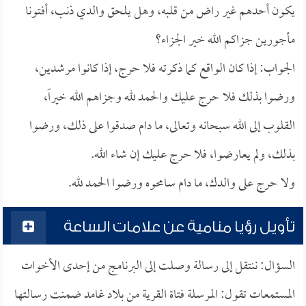
يكون أحدهم غير راض من قلبه، وهل يلحق والدي ذنب، أفتونا
مأجورين جزاكم الله خير الجزاء؟
الجواب: إذا كان الواقع كما ذكرته فلا حرج، إذا كانوا مرشدين،
ورضوا بذلك فلا حرج عليك والحمد لله وجزاهم الله خيراً،
القلوب إلى الله سبحانه وتعالى، ما دام صدقوا على ذلك، ورضوا
بذلك، ولم يعارضوا، فلا حرج عليك إن شاء الله.
ولا حرج على والدك، ما دام سامحوه ورضوا الحمد لله.
تأويل رؤيا منامية عن علامات الساعة
السؤال: ننتقل إلى رسالة وصلت إلى البرنامج من إحدى الأخوات
المستمعات تقول: المرسلة فتاة القرية من بلاد غامد ضمنت رسالتها