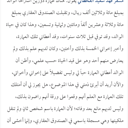
مسفر فهد سعيد القحطاني
يقول: هناك عمارة دورين اشتراها الوالد
بمبلغ مائة وثلاثين ألف ريـال، وتقبلت الصندوق العقاري بمبلغ
مائة وثلاثة وعشرين ألفاً ومائتين وثمانية وتسعين، وهذا كان في حياة
الوالد، وقد توفي قبل ثلاث سنوات، وقد أعطاني تلك العمارة،
وأخبر إخواني الخمسة بذلك وأختين، وكان لديهم علم بذلك ولم
يعارض منهم أحد وهو على قيد الحياة حسب علمي، وأظن أن
الوالد أعطاني العمارة حباً لي وليس تفضيلاً على إخواني وأخواتي،
والآن أريد أن أبرئ ذمتي في هذا الموضوع، هل يجوز لي أن أمتلك
تلك العمارة مع العلم أنهم وقعوا على ورقة أنهم راضون بذلك،
وليس لديهم مانع بعد وفاته؛ لأن العمارة باسم شخص ثانٍ ولم تنقل
ملكيتها وهي مسجلة باسمي في الصندوق العقاري، وإنما أخشى أن