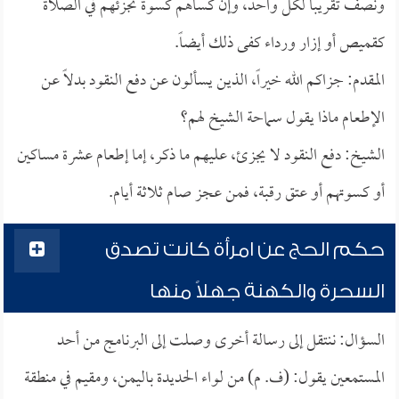
ونصف تقريباً لكل واحد، وإن كساهم كسوة تجزئهم في الصلاة
كقميص أو إزار ورداء كفى ذلك أيضاً.
المقدم: جزاكم الله خيراً، الذين يسألون عن دفع النقود بدلاً عن
الإطعام ماذا يقول سماحة الشيخ لهم؟
الشيخ: دفع النقود لا يجزئ، عليهم ما ذكر، إما إطعام عشرة مساكين
أو كسوتهم أو عتق رقبة، فمن عجز صام ثلاثة أيام.
حكم الحج عن امرأة كانت تصدق
السحرة والكهنة جهلاً منها
السؤال: ننتقل إلى رسالة أخرى وصلت إلى البرنامج من أحد
المستمعين يقول: (ف. م) من لواء الحديدة باليمن، ومقيم في منطقة