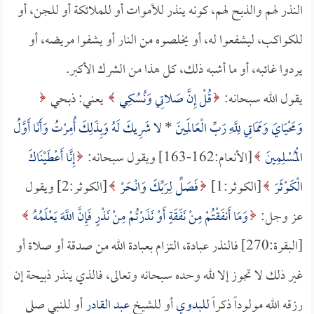
النذر لهم والذبح لهم، كونه ينذر للأموات أو للملائكة أو للجن، أو
للكواكب، ليشفعوا له، أو يخلصوه من النار أو يشفوا مريضه، أو
يردوا غائبه، أو ما أشبه ذلك، كل هذا من الشرك الأكبر.
يقول الله سبحانه:
قُلْ إِنَّ صَلاتِي وَنُسُكِي
يعني: ذبحي
وَمَحْيَايَ وَمَمَاتِي لِلَّهِ رَبِّ الْعَالَمِينَ
*
لا شَرِيكَ لَهُ وَبِذَلِكَ أُمِرْتُ وَأَنَا أَوَّلُ
الْمُسْلِمِينَ
[الأنعام:162-163] ويقول سبحانه:
إِنَّا أَعْطَيْنَاكَ
الْكَوْثَرَ
[الكوثر:1]
فَصَلِّ لِرَبِّكَ وَانْحَرْ
[الكوثر:2] ويقول
عز وجل:
وَمَا أَنفَقْتُمْ مِنْ نَفَقَةٍ أَوْ نَذَرْتُمْ مِنْ نَذْرٍ فَإِنَّ اللَّهَ يَعْلَمُهُ
[البقرة:270] فالنذر عبادة، التزام بعبادة الله من صدقة أو صلاة أو
غير ذلك لا تجوز إلا لله وحده سبحانه وتعالى، فالذي ينذر ذبيحة إن
رزقه الله مولوداً ذكراً
للبدوي
أو للشيخ
عبد القادر
أو للنبي صلى