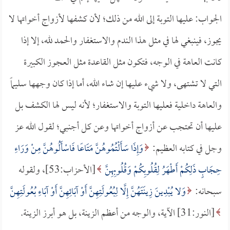
الجواب: عليها التوبة إلى الله من ذلك؛ لأن كشفها لأزواج أخواتها لا
يجوز، فينبغي لها في مثل هذا الندم والاستغفار والحمد لله، إلا إذا
كانت العاهة في الوجه، فتكون مثل القاعدة مثل العجوز الكبيرة
التي لا تشتهى، ولا شيء عليها إن شاء الله، أما إذا كان وجهها سليماً
والعاهة داخلية فعليها التوبة والاستغفار؛ لأنه ليس لها الكشف بل
عليها أن تحتجب عن أزواج أخواتها وعن كل أجنبي؛ لقول الله عز
وجل في كتابه العظيم:
وَإِذَا سَأَلْتُمُوهُنَّ مَتَاعًا فَاسْأَلُوهُنَّ مِنْ وَرَاءِ
حِجَابٍ ذَلِكُمْ أَطْهَرُ لِقُلُوبِكُمْ وَقُلُوبِهِنَّ
[الأحزاب:53]، ولقوله
سبحانه:
وَلا يُبْدِينَ زِينَتَهُنَّ إِلَّا لِبُعُولَتِهِنَّ أَوْ آبَائِهِنَّ أَوْ آبَاءِ بُعُولَتِهِنَّ
[النور:31] الآية، والوجه من أعظم الزينة، بل هو أبرز الزينة.