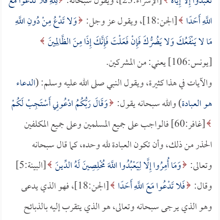
تَعْبُدُوا إِلَّا إِيَّاهُ
[الإسراء:23]، ويقول سبحانه:
لِلَّهِ فَلا تَدْعُوا مَعَ
اللَّهِ أَحَدًا
[الجن:18]، ويقول عز وجل:
وَلا تَدْعُ مِنْ دُونِ اللَّهِ
مَا لا يَنْفَعُكَ وَلا يَضُرُّكَ فَإِنْ فَعَلْتَ فَإِنَّكَ إِذًا مِنَ الظَّالِمِينَ
[يونس:106] يعني: من المشركين.
والآيات في هذا كثيرة، ويقول النبي صلى الله عليه وسلم: (
الدعاء
هو العبادة
) والله سبحانه يقول:
وَقَالَ رَبُّكُمُ ادْعُونِي أَسْتَجِبْ لَكُمْ
[غافر:60] فالواجب على جميع المسلمين وعلى جميع المكلفين
الحذر من ذلك، وأن تكون العبادة لله وحده، كما قال سبحانه
وتعالى:
وَمَا أُمِرُوا إِلَّا لِيَعْبُدُوا اللَّهَ مُخْلِصِينَ لَهُ الدِّينَ
[البينة:5]
وقال:
فَلا تَدْعُوا مَعَ اللَّهِ أَحَدًا
[الجن:18]، فهو الذي يدعى
وهو الذي يرجى سبحانه وتعالى، هو الذي يتقرب إليه بالذبائح