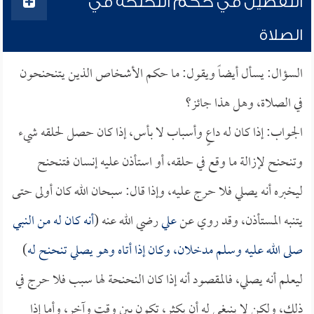
التفصيل في حكم النحنحة في
الصلاة
السؤال: يسأل أيضاً ويقول: ما حكم الأشخاص الذين يتنحنحون
في الصلاة، وهل هذا جائز؟
الجواب: إذا كان له داعٍ وأسباب لا بأس، إذا كان حصل لحلقه شيء
وتنحنح لإزالة ما وقع في حلقه، أو استأذن عليه إنسان فتنحنح
ليخبره أنه يصلي فلا حرج عليه، وإذا قال: سبحان الله كان أولى حتى
يتنبه المستأذن، وقد روي عن
علي
رضي الله عنه (
أنه كان له من النبي
صلى الله عليه وسلم مدخلان، وكان إذا أتاه وهو يصلي تنحنح له
)
ليعلم أنه يصلي، فالمقصود أنه إذا كان النحنحة لها سبب فلا حرج في
ذلك، ولكن لا ينبغي له أن يكثر، تكون بين وقت وآخر، وأما إذا