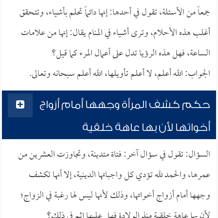
جمعاً من الأسئلة، تقول في أحدها: إنها دائماً تحلم بأشياء، وتتحقق
أغلب هذه الأحلام، وترى أشياء في المنام يقال: إنها من علامات
الساعة، فهل هذه الرؤيا تدل على أعمال المرء كما قيل؟
الجواب: الله أعلم، لا أعلم تأويلها، الله أعلم سبحانه وتعالى.
حكم كشف المرأة وجهها أمام أزواج
أخواتها لأن بها عاهة خلقية
السؤال: تقول في سؤال آخر: فتاة متدينة، وتجاوزت العشرين من
عمرها، والحمد لله تؤدي كل واجباتها الدينية، إلا أنها تكشف
وجهها أمام أزواج أخواتها، وذلك لأنها ليس لها رغبة في الزواج؛
لأن بها عاهة خلقية منذ الولادة فهل عليها إثم في ذلك؟