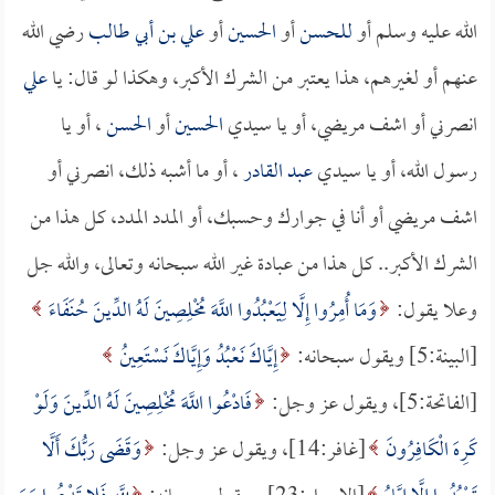
الله عليه وسلم أو
للحسن
أو
الحسين
أو
علي بن أبي طالب
رضي الله
عنهم أو لغيرهم، هذا يعتبر من الشرك الأكبر، وهكذا لو قال: يا
علي
انصرني أو اشف مريضي، أو يا سيدي
الحسين
أو
الحسن
، أو يا
رسول الله، أو يا سيدي
عبد القادر
، أو ما أشبه ذلك، انصرني أو
اشف مريضي أو أنا في جوارك وحسبك، أو المدد المدد، كل هذا من
الشرك الأكبر.. كل هذا من عبادة غير الله سبحانه وتعالى، والله جل
وعلا يقول:
وَمَا أُمِرُوا إِلَّا لِيَعْبُدُوا اللَّهَ مُخْلِصِينَ لَهُ الدِّينَ حُنَفَاءَ
[البينة:5] ويقول سبحانه:
إِيَّاكَ نَعْبُدُ وَإِيَّاكَ نَسْتَعِينُ
[الفاتحة:5]، ويقول عز وجل:
فَادْعُوا اللَّهَ مُخْلِصِينَ لَهُ الدِّينَ وَلَوْ
كَرِهَ الْكَافِرُونَ
[غافر:14]، ويقول عز وجل:
وَقَضَى رَبُّكَ أَلَّا