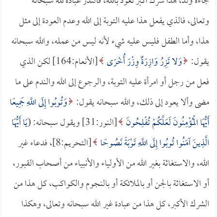
جاءه ولد، هذا شرك أكبر نعوذ بالله، فالنذر عبادة لله سبحانه
وتعالى، فالذي يفعل هذا عليه التوبة إلى الله وعدم العودة إلى مثل
هذا، وأما الطفل فليس عليه شيء لأنه ليس من عمله، والله سبحانه
يقول:
وَلا تَزِرُ وَازِرَةٌ وِزْرَ أُخْرَى
[الأنعام:164] لكن الذي
فعل من رجل أو امرأة عليه التوبة، والرجوع إلى الله والندم على ما
مضى وألا يعود إلى ذلك، والله سبحانه يقول:
وَتُوبُوا إِلَى اللَّهِ جَمِيعًا
أَيُّهَا الْمُؤْمِنُونَ لَعَلَّكُمْ تُفْلِحُونَ
[النور:31] ويقول سبحانه: (
يَا أَيُّهَا
الَّذِينَ آمَنُوا تُوبُوا إِلَى اللَّهِ تَوْبَةً نَصُوحًا
[التحريم:8]، فدعاء غير
الله، والاستغاثة بغير الله من الأولياء والأنبياء من أصحاب القبور،
أو الاستغاثة بالجن أو بالملائكة أو بالنجوم والكواكب، كل هذا من
الشرك الأكبر، كل هذا من عبادة غير الله سبحانه وتعالى، وهكذا