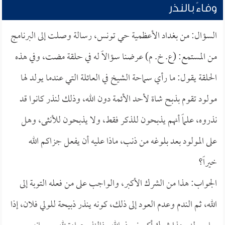
وفاءً بالنذر
السؤال: من بغداد الأعظمية حي تونس، رسالة وصلت إلى البرنامج
من المستمع: (ع. خ. م) عرضنا سؤالاً له في حلقة مضت، وفي هذه
الحلقة يقول: ما رأي سماحة الشيخ في العائلة التي عندما يولد لها
مولود تقوم بذبح شاة لأحد الأئمة دون الله، وذلك لنذر كانوا قد
نذروه، علماً أنهم يذبحون للذكر فقط، ولا يذبحون للأنثى، وهل
على المولود بعد بلوغه من ذنب، ماذا عليه أن يفعل جزاكم الله
خيراً؟
الجواب: هذا من الشرك الأكبر، والواجب على من فعله التوبة إلى
الله، ثم الندم وعدم العود إلى ذلك، كونه ينذر ذبيحة للولي فلان، إذا