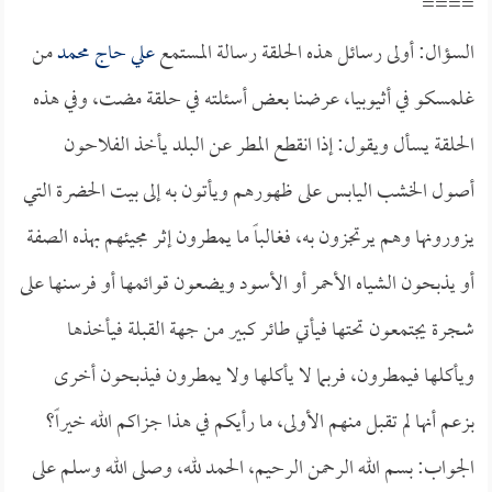
====
السؤال: أولى رسائل هذه الحلقة رسالة المستمع
علي حاج محمد
من
غلمسكو في أثيوبيا، عرضنا بعض أسئلته في حلقة مضت، وفي هذه
الحلقة يسأل ويقول: إذا انقطع المطر عن البلد يأخذ الفلاحون
أصول الخشب اليابس على ظهورهم ويأتون به إلى بيت الحضرة التي
يزورونها وهم يرتجزون به، فغالباً ما يمطرون إثر مجيئهم بهذه الصفة
أو يذبحون الشياه الأحمر أو الأسود ويضعون قوائمها أو فرسنها على
شجرة يجتمعون تحتها فيأتي طائر كبير من جهة القبلة فيأخذها
ويأكلها فيمطرون، فربما لا يأكلها ولا يمطرون فيذبحون أخرى
بزعم أنها لم تقبل منهم الأولى، ما رأيكم في هذا جزاكم الله خيراً؟
الجواب: بسم الله الرحمن الرحيم، الحمد لله، وصلى الله وسلم على