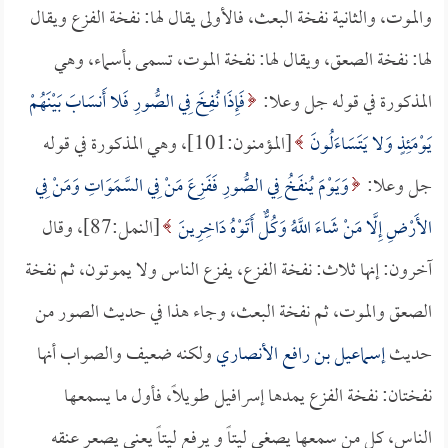
والموت، والثانية نفخة البعث، فالأولى يقال لها: نفخة الفزع ويقال
لها: نفخة الصعق، ويقال لها: نفخة الموت، تسمى بأسماء، وهي
المذكورة في قوله جل وعلا:
فَإِذَا نُفِخَ فِي الصُّورِ فَلا أَنسَابَ بَيْنَهُمْ
يَوْمَئِذٍ وَلا يَتَسَاءَلُونَ
[المؤمنون:101]، وهي المذكورة في قوله
جل وعلا:
وَيَوْمَ يُنفَخُ فِي الصُّورِ فَفَزِعَ مَنْ فِي السَّمَوَاتِ وَمَنْ فِي
الأَرْضِ إِلَّا مَنْ شَاءَ اللَّهُ وَكُلٌّ أَتَوْهُ دَاخِرِينَ
[النمل:87]، وقال
آخرون: إنها ثلاث: نفخة الفزع، يفزع الناس ولا يموتون، ثم نفخة
الصعق والموت، ثم نفخة البعث، وجاء هذا في حديث الصور من
حديث
إسماعيل بن رافع الأنصاري
ولكنه ضعيف والصواب أنها
نفختان: نفخة الفزع يمدها إسرافيل طويلاً، فأول ما يسمعها
الناس، كل من سمعها يصغي ليتاً و يرفع ليتاً يعني يصعر عنقه