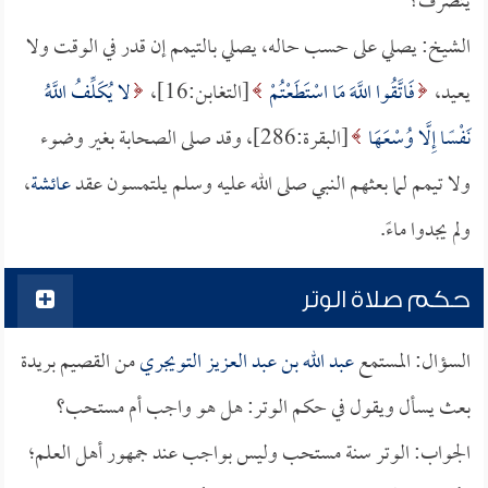
يتصرف؟
الشيخ: يصلي على حسب حاله، يصلي بالتيمم إن قدر في الوقت ولا
يعيد،
فَاتَّقُوا اللَّهَ مَا اسْتَطَعْتُمْ
[التغابن:16]،
لا يُكَلِّفُ اللَّهُ
نَفْسًا إِلَّا وُسْعَهَا
[البقرة:286]، وقد صلى الصحابة بغير وضوء
ولا تيمم لما بعثهم النبي صلى الله عليه وسلم يلتمسون عقد
عائشة
،
ولم يجدوا ماءً.
حكم صلاة الوتر
السؤال: المستمع
عبد الله بن عبد العزيز التويجري
من القصيم بريدة
بعث يسأل ويقول في حكم الوتر: هل هو واجب أم مستحب؟
الجواب: الوتر سنة مستحب وليس بواجب عند جمهور أهل العلم؛