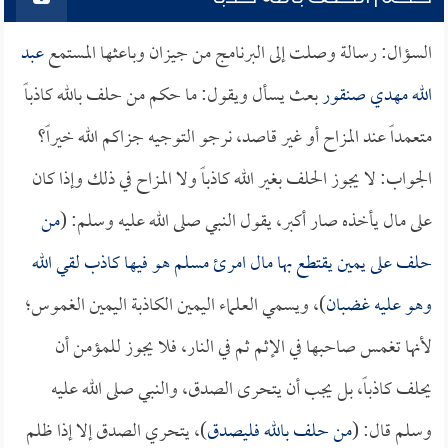
السؤال: رسالة وصلت إلى البرنامج من جيزان وباعثها المستمع
عبد
الله مهدي صنقور
بعث يسأل ويقول: ما حكم من حلف بالله كاذباً
متعمداً عند المزاح أو غير قاصد، نرجو التوجيه جزاكم الله خيراً؟
الجواب: لا يجوز الحلف بغير الله كاذباً ولا المزاح في ذلك وإذا كان
على مال يأخذه صار أكبر، يقول النبي صلى الله عليه وسلم: (
من
حلف على يمين يقتطع بها مال امرئ مسلم هو فيها كاذب لقي الله
وهو عليه غضبان
)، ويسمي العلماء اليمين الكاذبة اليمين الغموس؛
لأنها تغمس صاحبها في الإثم ثم في النار، فلا يجوز للمؤمن أن
يحلف كاذباً، بل يجب أن يتحرى الصدق، والنبي صلى الله عليه
وسلم قال: (
من حلف بالله فليصدق
)، يتحري الصدق إلا إذا ظلم