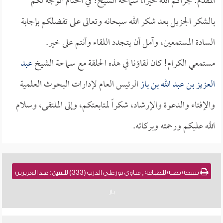
المقدم: جزاكم الله خيراً، سماحة الشيخ! في الختام أتوجه لكم
بالشكر الجزيل بعد شكر الله سبحانه وتعالى على تفضلكم بإجابة
السادة المستمعين، وآمل أن يتجدد اللقاء وأنتم على خير.
مستمعي الكرام! كان لقاؤنا في هذه الحلقة مع سماحة الشيخ
عبد
العزيز بن عبد الله بن باز
الرئيس العام لإدارات البحوث العلمية
والإفتاء والدعوة والإرشاد، شكراً لمتابعتكم، وإلى الملتقى، وسلام
الله عليكم ورحمته وبركاته.
نسخة نصية للطباعة , فتاوى نور على الدرب (333) للشيخ : عبد العزيز بن
باز