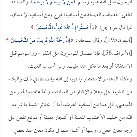
الرسول صلى الله عليه وسلم: (
من لا يرحم لا يرحم
)، والصدقة
تطفئ الخطيئة، والصدقة من أسباب الفرج ومن أسباب الإحسان،
كما قال عز وجل:
وَأَحْسِنُوا إِنَّ اللَّهَ يُحِبُّ الْمُحْسِنِينَ
[البقرة:195]، وقال سبحانه:
إِنَّ رَحْمَةَ اللَّهِ قَرِيبٌ مِنَ الْمُحْسِنِينَ
[الأعراف:56]، فإذا تصدق الموسرون على الفقراء وواسوهم قبل
الاستغاثة أو بعدها فكل هذا طيب، ومن أسباب الغيث.
وهكذا الدعاء والاستغفار والتوبة إلى الله والصدق في ذلك والبكاء
من خشيته جل وعلا والإكثار من العبادات والطاعات والحذر من
المعاصي، كل هذا من أسباب الغوث، أما أن يحدثوا شيئاً ما شرعه
الله من حملهم الأخشاب المعينة أو أشجار معينة أو ذبائح تفعل على
وجه معين تجعل رءوسها أو أشياء منها في مكان معين عند بعض