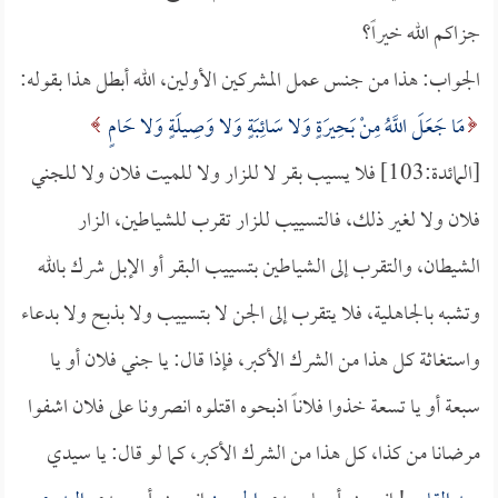
جزاكم الله خيراً؟
الجواب: هذا من جنس عمل المشركين الأولين، الله أبطل هذا بقوله:
مَا جَعَلَ اللَّهُ مِنْ بَحِيرَةٍ وَلا سَائِبَةٍ وَلا وَصِيلَةٍ وَلا حَامٍ
[المائدة:103] فلا يسيب بقر لا للزار ولا للميت فلان ولا للجني
فلان ولا لغير ذلك، فالتسييب للزار تقرب للشياطين، الزار
الشيطان، والتقرب إلى الشياطين بتسييب البقر أو الإبل شرك بالله
وتشبه بالجاهلية، فلا يتقرب إلى الجن لا بتسييب ولا بذبح ولا بدعاء
واستغاثة كل هذا من الشرك الأكبر، فإذا قال: يا جني فلان أو يا
سبعة أو يا تسعة خذوا فلاناً اذبحوه اقتلوه انصرونا على فلان اشفوا
مرضانا من كذا، كل هذا من الشرك الأكبر، كما لو قال: يا سيدي