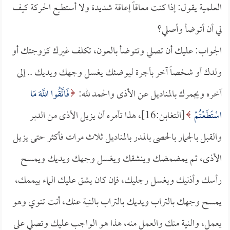
العلمية يقول: إذا كنت معاقاً إعاقة شديدة ولا أستطيع الحركة كيف
لي أن أتوضأ وأصلي؟
الجواب: عليك أن تصلي وتتوضأ بالعون، تكلف غيرك كزوجتك أو
ولدك أو شخصاً آخر بأجرة ليوضئك يغسل وجهك ويديك .. إلى
آخره ويجمرك بالمناديل عن الأذى والحمد لله:
فَاتَّقُوا اللَّهَ مَا
اسْتَطَعْتُمْ
[التغابن:16]، هذا تأمره أن يزيل الأذى من الدبر
والقبل بالجمار بالحصى بالمدر بالمناديل ثلاث مرات فأكثر حتى يزيل
الأذى، ثم يمضمضك وينشقك ويغسل وجهك ويديك ويمسح
رأسك وأذنيك ويغسل رجليك، فإن كان يشق عليك الماء ييممك،
يمسح وجهك بالتراب ويديك بالتراب بالنية عنك، أنت تنوي وهو
يعمل، والنية منك والعمل منه، هذا هو الواجب عليك وتصلي على