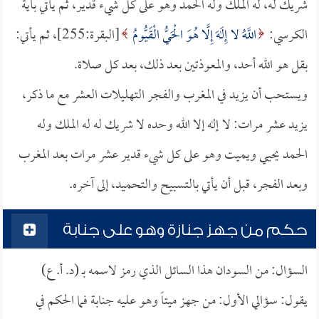
شريك له، له الملك وله الحمد وهو على كل شيء قدير، ثم يأتي بآية
الكرسي:
اللَّهُ لا إِلَهَ إِلَّا هُوَ الْحَيُّ الْقَيُّومُ
[البقرة:255]، ثم يأتي:
بقل هو الله أحد، والمعوذتين بعد ذلك، بعد كل صلاة.
ويستحب أن يزيد في المغرب والفجر التهليلات العشر مع ما ذكر،
يزيد عشر مرات: لا إله إلا الله وحده لا شريك له له الملك وله
الحمد يحيي ويميت وهو على كل شيء قدير عشر مرات بعد المغرب
وبعد الفجر، قبل أن يأتي بالتسبيح والتحميد، إلى آخره.
حكم من جهز جنازة وهو على جنابة
السؤال: من السودان هذا السائل الذي رمز لاسمه بـ (د. أ. ع)
يقول: سؤالي الأول: من جهز ميتاً وهو عليه جنابة فما الحكم في