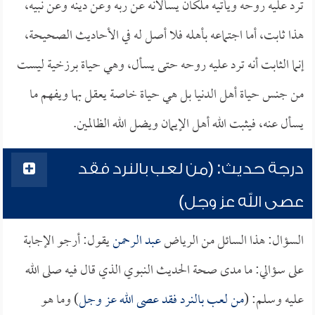
ترد عليه روحه ويأتيه ملكان يسألانه عن ربه وعن دينه وعن نبيه،
هذا ثابت، أما اجتماعه بأهله فلا أصل له في الأحاديث الصحيحة،
إنما الثابت أنه ترد عليه روحه حتى يسأل، وهي حياة برزخية ليست
من جنس حياة أهل الدنيا بل هي حياة خاصة يعقل بها ويفهم ما
يسأل عنه، فيثبت الله أهل الإيمان ويضل الله الظالمين.
درجة حديث: (من لعب بالنرد فقد
عصى الله عز وجل)
السؤال: هذا السائل من الرياض
عبد الرحمن
يقول: أرجو الإجابة
على سؤالي: ما مدى صحة الحديث النبوي الذي قال فيه صلى الله
عليه وسلم: (
من لعب بالنرد فقد عصى الله عز وجل
) وما هو