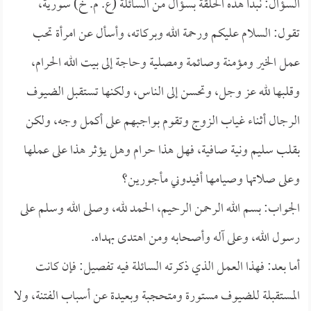
السؤال: نبدأ هذه الحلقة بسؤال من السائلة (ع. م. خ) سورية،
تقول: السلام عليكم ورحمة الله وبركاته، وأسأل عن امرأة تحب
عمل الخير ومؤمنة وصائمة ومصلية وحاجة إلى بيت الله الحرام،
وقلبها لله عز وجل، وتحسن إلى الناس، ولكنها تستقبل الضيوف
الرجال أثناء غياب الزوج وتقوم بواجبهم على أكمل وجه، ولكن
بقلب سليم ونية صافية، فهل هذا حرام وهل يؤثر هذا على عملها
وعلى صلاتها وصيامها أفيدوني مأجورين؟
الجواب: بسم الله الرحمن الرحيم، الحمد لله، وصلى الله وسلم على
رسول الله، وعلى آله وأصحابه ومن اهتدى بهداه.
أما بعد: فهذا العمل الذي ذكرته السائلة فيه تفصيل: فإن كانت
المستقبلة للضيوف مستورة ومتحجبة وبعيدة عن أسباب الفتنة، ولا