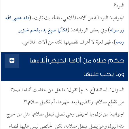
النرد؟
الجواب: النرد آلة من آلات الملاهي، فالحديث ثابت، (
فقد عصى الله
ورسوله
) وفي بعض الروايات: (
فكأنما صبغ يده بلحم خنزير
ودمه
)، فهو لعبة لا أعرف تفصيلها لكنه من آلات الملاهي.
حكم صلاة من أتاها الحيض أثناءها
وما يجب عليها
السؤال: السائلة (ع. د. م) تقول: ما على من حاضت أثناء الصلاة
هل تقطع صلاتها وتقضيها بعد طهرها، أم تكمل صلاتها؟
الجواب: من نزل بها الحيض وهي تصلي تبطل صلاتها مثل من خرج
منه البول وهو يصلي تبطل صلاته، لكن الحائض ليس عليها قضاء