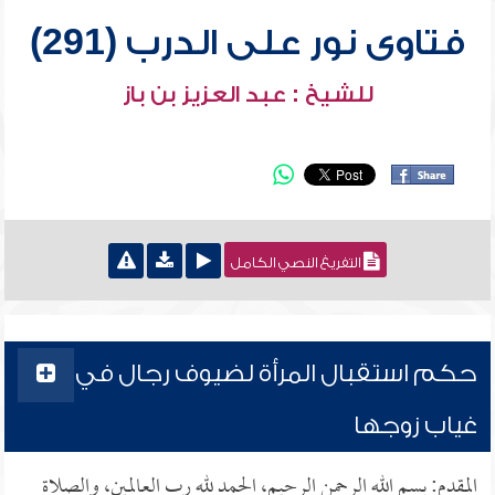
فتاوى نور على الدرب (291)
للشيخ : عبد العزيز بن باز
التفريغ النصي الكامل
حكم استقبال المرأة لضيوف رجال في
غياب زوجها
المقدم: بسم الله الرحمن الرحيم، الحمد لله رب العالمين، والصلاة