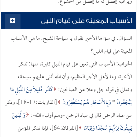
ويراقبه يحصل له ما يحصل من الخشوع.
الأسباب المعينة على قيام الليل
السؤال: في سؤالها الأخير تقول يا سماحة الشيخ: ما هي الأسباب
المعينة على قيام الليل؟
الجواب: الأسباب التي تعين على قيام الليل كثيرة، منها: تذكر
الآخرة، وما لأهل الأجر العظيم، وأن الله أثنى عليهم سبحانه
وتعالى في قوله جل وعلا عن الصالحين:
كَانُوا قَلِيلًا مِنَ اللَّيْلِ مَا
يَهْجَعُونَ
*
وَبِالأَسْحَارِ هُمْ يَسْتَغْفِرُونَ
[الذاريات:17-18]، وذكر
عن عباد الرحمن قال في عباد الرحمن -وهم أولياء الله-:
وَالَّذِينَ
يَبِيتُونَ لِرَبِّهِمْ سُجَّدًا وَقِيَامًا
[الفرقان:64]، فإذا تذكر المؤمن