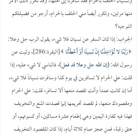
ولنسيان الحلف بالحرام فقد سافرنا إلى أهلها، وقد تكرر ذلك الأمر
منها مرتين، وتكرر أيضاً مني الحلف بالحرام، أرجو من فضيلتكم
التوجيه؟
الجواب: إذا كان السفر عن نسيان فلا شيء، يقول الرب جل وعلا:
رَبَّنَا لا تُؤَاخِذْنَا إِنْ نَسِينَا أَوْ أَخْطَأْنَا
[البقرة:286]، وثبت عن
رسول الله: (
إن الله جل وعلا قد فعل
)، فالناسي لا شيء عليه، إذا
قلت: علي الحرام لا تسافرين في يوم كذا وسافرت نسياناً فلا شيء،
أما إن كانت عمداً وأنت تقصد منعها ألا تسافر، قلت: علي الحرام
ومقصودك منعها، لم تقصد تحريمها إنما قصدت المنع والتخويف
فهذا فيه كفارة اليمين وهي إطعام عشرة مساكين، أو كسوتهم، أو
عتق رقبة، فمن عجز صام ثلاثة أيام، إذا كان المقصود التخويف