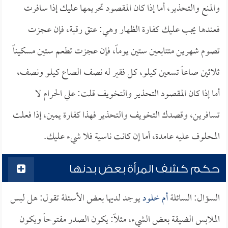
والمنع والتحذير، أما إذا كان المقصود تحريمها عليك إذا سافرت
فعندها يجب عليك كفارة الظهار وهي: عتق رقبة، فإن عجزت
تصوم شهرين متتابعين ستين يوماً، فإن عجزت تطعم ستين مسكيناً
ثلاثين صاعاً تسعين كيلو، كل فقير له نصف الصاع كيلو ونصف،
أما إذا كان المقصود التحذير والتخويف قلت: علي الحرام لا
تسافرين، وقصدك التخويف والتحذير فهذا كفارة يمين، إذا فعلت
المحلوف عليه عامدة، أما إن كانت ناسية فلا شيء عليك.
حكم كشف المرأة بعض بدنها
السؤال: السائلة
أم خلود
يوجد لديها بعض الأسئلة تقول: هل لبس
الملابس الضيقة بعض الشيء، مثلاً: يكون الصدر مفتوحاً ويكون