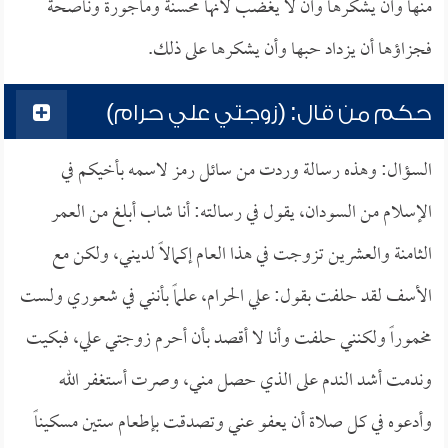
منها وأن يشكرها وأن لا يغضب لأنها محسنة ومأجورة وناصحة
فجزاؤها أن يزداد حبها وأن يشكرها على ذلك.
حكم من قال: (زوجتي علي حرام)
السؤال: وهذه رسالة وردت من سائل رمز لاسمه بأخيكم في
الإسلام من السودان، يقول في رسالته: أنا شاب أبلغ من العمر
الثامنة والعشرين تزوجت في هذا العام إكمالاً لديني، ولكن مع
الأسف لقد حلفت بقول: علي الحرام، علماً بأنني في شعوري ولست
مخموراً ولكنني حلفت وأنا لا أقصد بأن أحرم زوجتي علي، فبكيت
وندمت أشد الندم على الذي حصل مني، وصرت أستغفر الله
وأدعوه في كل صلاة أن يعفو عني وتصدقت بإطعام ستين مسكيناً