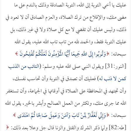
عليك يا أخي التوبة إلى الله، التوبة الصادقة وذلك بالندم على ما
مضى منك، والإقلاع من ترك الصلاة، والعزم الصادق أن لا تعود في
ذلك، وليس عليك أن تقضي لا مع كل صلاة ولا في غير ذلك، بل
عليك التوبة فقط، والحمد لله من تاب تاب الله عليه، يقول الله
سبحانه:
وَتُوبُوا إِلَى اللَّهِ جَمِيعًا أَيُّهَا الْمُؤْمِنُونَ لَعَلَّكُمْ تُفْلِحُونَ
[النور:31] ويقول النبي صلى الله عليه وسلم: (
التائب من الذنب
كمن لا ذنب له
) فعليك أن تصدق في التوبة وأن تحاسب نفسك،
وأن تجتهد في المحافظة على الصلاة في أوقاتها في الجماعة، وأن تستغفر
الله مما جرى منك، وتكثر من العمل الصالح وأبشر بالخير، يقول الله
سبحانه:
وَإِنِّي لَغَفَّارٌ لِمَنْ تَابَ وَآمَنَ وَعَمِلَ صَالِحًا ثُمَّ اهْتَدَى
[طه:82] ولما ذكر الشرك والقتل والزنا قال جل وعلا بعد ذلك: