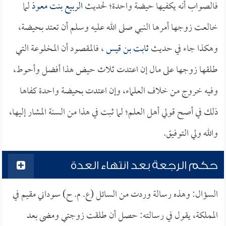
فالصواب أنه يكفيها حيضة واحدة؛ لحديث
الربيع بنت معوذ
لما
خالعت زوجها أمرها النبي صلى الله عليه وسلم أن تعتد بحيضة،
وهكذا جاء في حديث
ثابت بن قيس
، فالمقصود أن المخلوعة التي
طلقها زوجها على مال إن اعتدت ثلاث حيض هذا أفضل وأحوط،
وفيه خروج من خلاف العلماء، وإن اعتدت بحيضة واحدة كفاها
ذلك في أصح قولي أهل العلم؛ لما ثبت في هذا من السنة المشار إليها،
والله ولي التوفيق.
حكم الرجعة بعد انتهاء العدة
السؤال: وهذه رسالة وردت من السائل (ع. م. ح) سوداني مقيم في
المملكة، يقول في رسالته: حصل أن طلقت زوجتي ومضى بعد