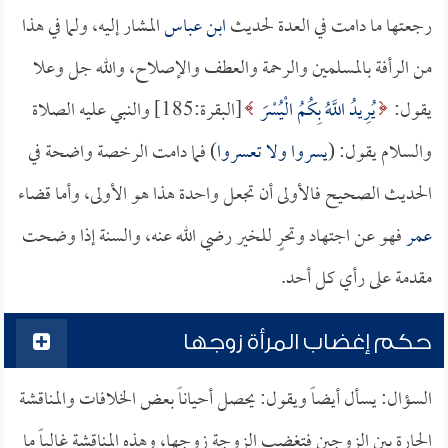
رجعتها ما دامت في العدة لحديث
ابن عباس
المشار إليه، ولما في هذا
من الرأفة بالمسلمين والرحمة والعطف والإصلاح، والله جل وعلا
يقول:
يُرِيدُ اللَّهُ بِكُمُ الْيُسْرَ
[البقرة:185] والنبي عليه الصلاة
والسلام يقول: (
يسروا ولا تعسروا
) فما دامت الرخصة واضحة في
الحديث الصحيح فالأولى أن تجعل واحدة هذا هو الأولى، وأما قضاء
عمر
فهو عن اجتهاد وتحرٍ للخير رضي الله عنه، والسنة إذا وضحت
مقدمة على رأي كل أحد.
حكم إغضاب المرأة زوجها
السؤال: يسأل أيضاً ويقول: يحصل أحياناً بعض الخلافات والمناقشة
الحارة بين الزوجين فتغضب الزوجة زوجها، وهذه المناقشة غالباً ما