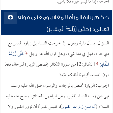
الحاجة، إذا ما تيسر غيره فلا بأس.
حكم زيارة المرأة للمقابر، ومعنى قوله
تعالى: (حَتَّى زُرْتُمُ الْمَقَابِرَ)
السؤال: يسأل ثانية ويقول: إذا خرجت النساء إلى زيارة المقابر مع
ذي محرم، فهل في هذا شيء، وهل قول الله عز وجل
حَتَّى زُرْتُمُ
الْمَقَابِرَ
[التكاثر:2] من سورة التكاثر يخصص الزيارة للرجال فقط
دون النساء، أفيدونا أفادكم الله؟
الجواب: الزيارة تختص بالرجال، والرسول صلى الله عليه وسلم
نهى عن زيارة النساء للقبور وعن اتباعهن للجنائز، وصح عنه عليه
السلام (
أنه لعن زائرات القبور
)، فليس للمرأة أن تزور القبور ولا