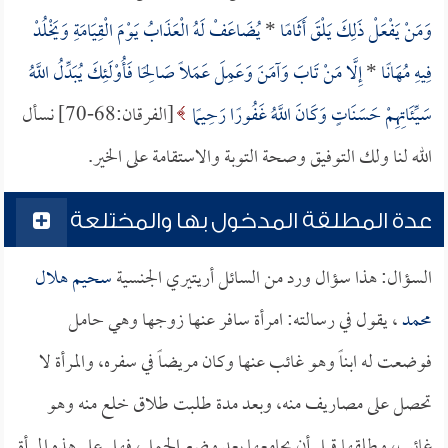
وَمَنْ يَفْعَلْ ذَلِكَ يَلْقَ أَثَامًا
*
يُضَاعَفْ لَهُ الْعَذَابُ يَوْمَ الْقِيَامَةِ وَيَخْلُدْ
فِيهِ مُهَانًا
*
إِلَّا مَنْ تَابَ وَآمَنَ وَعَمِلَ عَمَلًا صَالِحًا فَأُوْلَئِكَ يُبَدِّلُ اللَّهُ
سَيِّئَاتِهِمْ حَسَنَاتٍ وَكَانَ اللَّهُ غَفُورًا رَحِيمًا
[الفرقان:68-70] نسأل
الله لنا ولك التوفيق وصحة التوبة والاستقامة على الخير.
عدة المطلقة المدخول بها والمختلعة
السؤال: هذا سؤال ورد من السائل أريتيري الجنسية
سحيم هلال
محمد
، يقول في رسالته: امرأة سافر عنها زوجها وهي حامل
فوضعت له ابناً وهو غائب عنها وكان مريضاً في سفره، والمرأة لا
تحصل على مصاريف منه، وبعد مدة طلبت طلاق خلع منه وهو
غائب، وطلقها قبل أن يجامعها بعد وضع الحمل، فهل على هذه المرأة