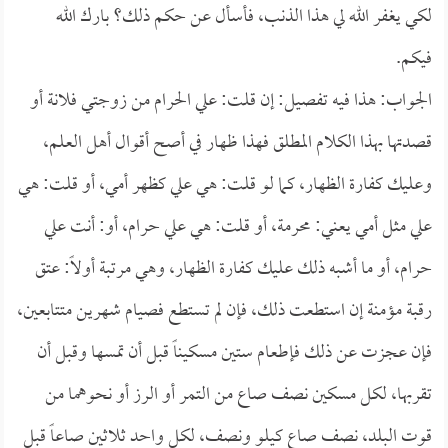
لكي يغفر الله لي هذا الذنب، فأسأل عن حكم ذلك؟ بارك الله
فيكم.
الجواب: هذا فيه تفصيل: إن قلت: علي الحرام من زوجتي فلانة أو
قصدتها بهذا الكلام المطلق فهذا ظهار في أصح أقوال أهل العلم،
وعليك كفارة الظهار، كما لو قلت: هي علي كظهر أمي، أو قلت: هي
علي مثل أمي يعني: محرمة، أو قلت: هي علي حرام، أو: أنت علي
حرام، أو ما أشبه ذلك عليك كفارة الظهار، وهي مرتبة أولاً: عتق
رقبة مؤمنة إن استطعت ذلك، فإن لم تستطع فصيام شهرين متتابعين،
فإن عجزت عن ذلك فإطعام ستين مسكيناً قبل أن تمسها وقبل أن
تقربها، لكل مسكين نصف صاع من التمر أو الرز أو نحوهما من
قوت البلد، نصف صاع كيلو ونصف، لكل واحد ثلاثين صاعاً قبل