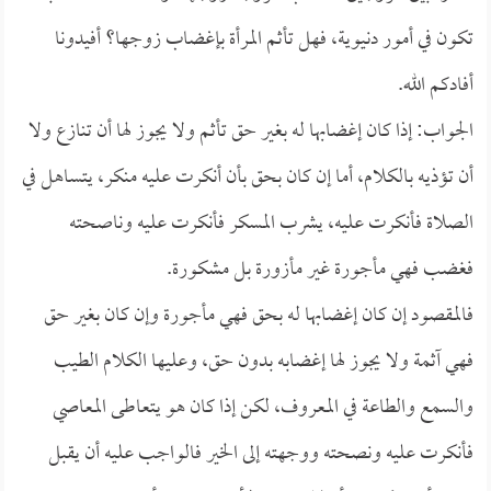
تكون في أمور دنيوية، فهل تأثم المرأة بإغضاب زوجها؟ أفيدونا
أفادكم الله.
الجواب: إذا كان إغضابها له بغير حق تأثم ولا يجوز لها أن تنازع ولا
أن تؤذيه بالكلام، أما إن كان بحق بأن أنكرت عليه منكر، يتساهل في
الصلاة فأنكرت عليه، يشرب المسكر فأنكرت عليه وناصحته
فغضب فهي مأجورة غير مأزورة بل مشكورة.
فالمقصود إن كان إغضابها له بحق فهي مأجورة وإن كان بغير حق
فهي آثمة ولا يجوز لها إغضابه بدون حق، وعليها الكلام الطيب
والسمع والطاعة في المعروف، لكن إذا كان هو يتعاطى المعاصي
فأنكرت عليه ونصحته ووجهته إلى الخير فالواجب عليه أن يقبل