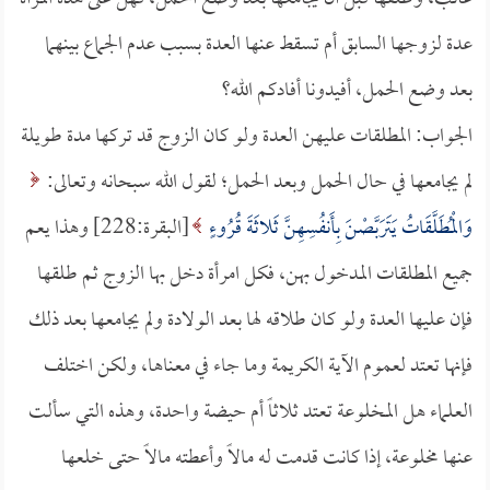
عدة لزوجها السابق أم تسقط عنها العدة بسبب عدم الجماع بينهما
بعد وضع الحمل، أفيدونا أفادكم الله؟
الجواب: المطلقات عليهن العدة ولو كان الزوج قد تركها مدة طويلة
لم يجامعها في حال الحمل وبعد الحمل؛ لقول الله سبحانه وتعالى:
وَالْمُطَلَّقَاتُ يَتَرَبَّصْنَ بِأَنفُسِهِنَّ ثَلاثَةَ قُرُوءٍ
[البقرة:228] وهذا يعم
جميع المطلقات المدخول بهن، فكل امرأة دخل بها الزوج ثم طلقها
فإن عليها العدة ولو كان طلاقه لها بعد الولادة ولم يجامعها بعد ذلك
فإنها تعتد لعموم الآية الكريمة وما جاء في معناها، ولكن اختلف
العلماء هل المخلوعة تعتد ثلاثاً أم حيضة واحدة، وهذه التي سألت
عنها مخلوعة، إذا كانت قدمت له مالاً وأعطته مالاً حتى خلعها