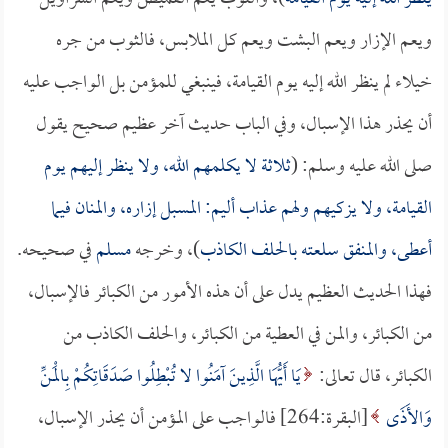
ويعم الإزار ويعم البشت ويعم كل الملابس، فالثوب من جره
خيلاء لم ينظر الله إليه يوم القيامة، فينبغي للمؤمن بل الواجب عليه
أن يحذر هذا الإسبال، وفي الباب حديث آخر عظيم صحيح يقول
صلى الله عليه وسلم: (
ثلاثة لا يكلمهم الله، ولا ينظر إليهم يوم
القيامة، ولا يزكيهم ولهم عذاب أليم: المسبل إزاره، والمنان فيما
أعطى، والمنفق سلعته بالحلف الكاذب
)، وخرجه
مسلم
في صحيحه.
فهذا الحديث العظيم يدل على أن هذه الأمور من الكبائر فالإسبال،
من الكبائر، والمن في العطية من الكبائر، والحلف الكاذب من
الكبائر، قال تعالى:
يَا أَيُّهَا الَّذِينَ آمَنُوا لا تُبْطِلُوا صَدَقَاتِكُمْ بِالْمَنِّ
وَالأَذَى
[البقرة:264] فالواجب على المؤمن أن يحذر الإسبال،