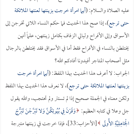
عليه الصلاة والسلام: (
أيما امرأة خرجت بزينتها لعنتها الملائكة
حتى ترجع
)، إذا صح هذا الحديث فما حكم النساء اللاتي تخرجن إلى
الأسواق وإلى الأفراح وليالي الزفاف بكامل زينتهن، علماً أنهن
يختلطن بالنساء في الأفراح فقط أما في الأسواق فقد يختلطن بالرجال
مثل أصحاب المتاجر أفيدونا أفادكم الله؟
الجواب: لا أعرف هذا الحديث بهذا اللفظ: (
أيما امرأة خرجت
بزينتها لعنتها الملائكة حتى ترجع
)، لا نعرف هذا الحديث بهذا اللفظ
ولكن معناه في الجملة صحيح إذا لم تستتر ولم تحتجب، والله يقول
جل وعلا في كتابه العظيم:
وَقَرْنَ فِي بُيُوتِكُنَّ وَلا تَبَرَّجْنَ تَبَرُّجَ
الْجَاهِلِيَّةِ الأُولَى
[الأحزاب:33]، فإذا خرجت في زينتها متبرجة