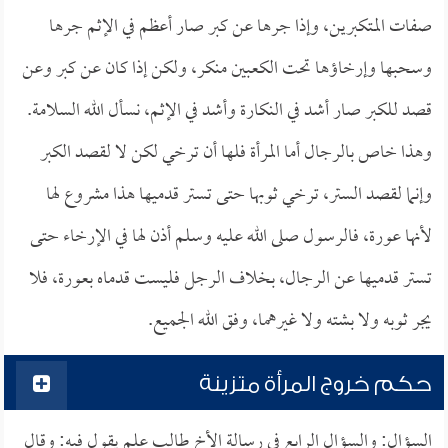
صفات المتكبرين، وإذا جرها عن كبر صار أعظم في الإثم جرها
وسحبها وإرخاؤها تحت الكعبين منكر، ولكن إذا كان عن كبر وعن
قصد للكبر صار أشد في النكارة وأشد في الإثم، نسأل الله السلامة.
وهذا خاص بالرجال أما المرأة فلها أن ترخي لكن لا لقصد الكبر
وإنما لقصد الستر، ترخي ثوبها حتى تستر قدميها هذا مشروع لها
لأنها عورة، فالرسول صلى الله عليه وسلم أذن لها في الإرخاء حتى
تستر قدميها عن الرجال، بخلاف الرجل فليست قدماه بعورة، فلا
يجر ثوبه ولا بشته ولا غيرهما، وفق الله الجميع.
حكم خروج المرأة متزينة
السؤال: والسؤال الرابع في رسالة الأخ طالب علم يقول فيه: وقال