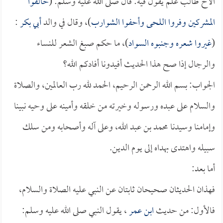
الأخ طالب علم يقول فيه: قال صلى الله عليه وسلم: (
خالفوا
المشركين وفروا اللحى وأحفوا الشوارب
)، وقال في والد
أبي بكر
:
(
غيروا شعره وجنبوه السواد
)، ما حكم صبغ الشعر للنساء
والرجال إذا صح هذا الحديث أفيدونا أفادكم الله؟
الجواب: بسم الله الرحمن الرحيم، الحمد لله رب العالمين، والصلاة
والسلام على عبده ورسوله وخيرته من خلقه وأمينه على وحيه نبينا
وإمامنا وسيدنا محمد بن عبد الله، وعلى آله وأصحابه ومن سلك
سبيله واهتدى بهداه إلى يوم الدين.
أما بعد:
فهذان الحديثان صحيحان ثابتان عن النبي عليه الصلاة والسلام،
فالأول: من حديث
ابن عمر
، يقول النبي صلى الله عليه وسلم: