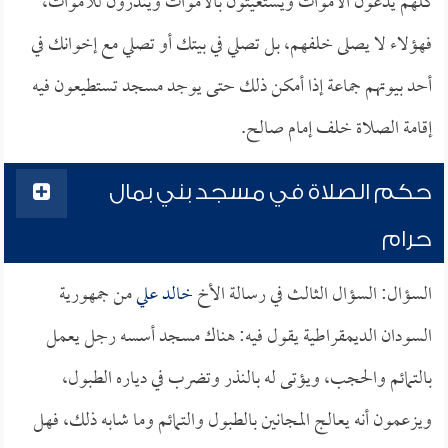
كلهم يدعون الأموات ويستغيثون بالأموات وينذرون للأموات،
فهؤلاء لا يصلى خلفهم، بل تصلي في بيتك أو تصلي مع إخوانك في
أحد بيوتهم جماعة إذا أمكن ذلك حتى يوجد مسجد تستطيعون فيه
إقامة الصلاة خلف إمام صالح.
حكم الصلاة في مسجد بني بمال
حرام
السؤال: السؤال الثالث في رسالة الأخ
خالد علي
من جمهورية
السودان الديمقراطية يقول فيه: هناك مسجد أسسه رجل يعمل
بالتمائم والحجب، ويؤتى له بالنذر وتضرب في دياره الطبول،
ويزعمون أنه يعالج المجانين بالطبول والتمائم وما شابه ذلك، فهل