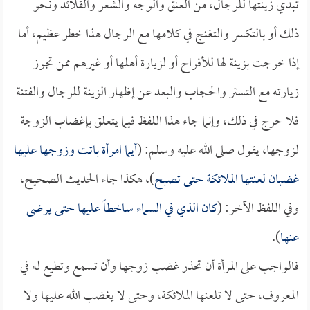
تبدي زينتها للرجال، من العنق والوجه والشعر والقلائد ونحو
ذلك أو بالتكسر والتغنج في كلامها مع الرجال هذا خطر عظيم، أما
إذا خرجت بزينة لها للأفراح أو لزيارة أهلها أو غيرهم ممن تجوز
زيارته مع التستر والحجاب والبعد عن إظهار الزينة للرجال والفتنة
فلا حرج في ذلك، وإنما جاء هذا اللفظ فيما يتعلق بإغضاب الزوجة
لزوجها، يقول صلى الله عليه وسلم: (
أيما امرأة باتت وزوجها عليها
غضبان لعنتها الملائكة حتى تصبح
)، هكذا جاء الحديث الصحيح،
وفي اللفظ الآخر: (
كان الذي في السماء ساخطاً عليها حتى يرضى
عنها
).
فالواجب على المرأة أن تحذر غضب زوجها وأن تسمع وتطيع له في
المعروف، حتى لا تلعنها الملائكة، وحتى لا يغضب الله عليها ولا