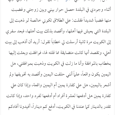
أثناء وجودي في البلدة حصل حوار بيني وبين زوجتي وغضبت
منها غضباً شديداً فقلت: علي الطلاق تكوني خالصة لو ذهبت إلى
البلدة التي يعيش فيها أهلها، وأقصد بذلك بيت أهلها، فبعد سفري
إلى الكويت مرة ثانية أرسلت لي خطاباً تقول: أريد أن أذهب إلى بيت
أهلي، وتقصد أنها كانت متضايقة مما قلته لها، فوافقت وبعثت إليها
بخطاب بالموافقة وأنا ما زلت في الكويت وذهبت بموافقتي، هل
اليمين يكون واقعاً، علماً أنني حلفت اليمين وأقصد به تخويفها ولم
أشعر باليمين، هل علي كفارة يمين أم اليمين واقعة، وإذا كان علي
كفارة يمين هل أدفعها لعشرة أفراد أم أدفعها لفرد واحد، وإذا كانت
تقدر بالدينار كما عندنا في الكويت، أدفع كم ديناراً، أفيدونا أفادكم