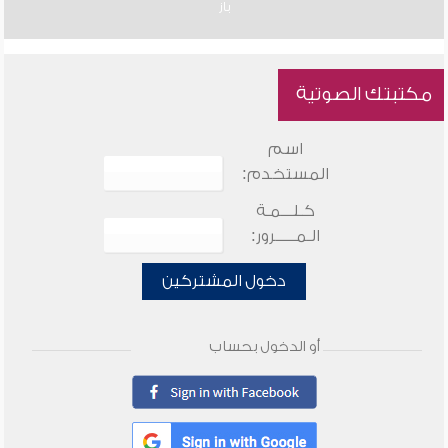
باز
مكتبتك الصوتية
اسم
المستخدم:
كـلـــمـة
الـمـــــرور:
دخول المشتركين
أو الدخول بحساب