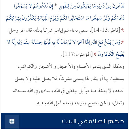
تَدْعُونَ مِنْ دُونِهِ مَا يَمْلِكُونَ مِنْ قِطْمِيرٍ
*
إِنْ تَدْعُوهُمْ لا يَسْمَعُوا
دُعَاءَكُمْ وَلَوْ سَمِعُوا مَا اسْتَجَابُوا لَكُمْ وَيَوْمَ الْقِيَامَةِ يَكْفُرُونَ بِشِرْكِكُمْ
[فاطر:13-14]، سمى دعاءهم إياهم شركاً بالله، قال عز وجل:
وَمَنْ يَدْعُ مَعَ اللَّهِ إِلَهًا آخَرَ لا بُرْهَانَ لَهُ بِهِ فَإِنَّمَا حِسَابُهُ عِنْدَ رَبِّهِ إِنَّهُ لا
يُفْلِحُ الْكَافِرُونَ
[المؤمنون:117].
وهكذا الذي يدعو الأصنام والأحجار والأشجار والكواكب
يستغيث بها أو ينذر لها يسمى مشركاً، فلا يصلى عليه ولا يصلى
خلفه ولا يتخذ صاحباً بل يبغض في الله ويعادى في الله سبحانه
وتعالى، ولكن ينصح ويوجه ويعلم لعل الله يهديه.
حكم الصلاة في البيت