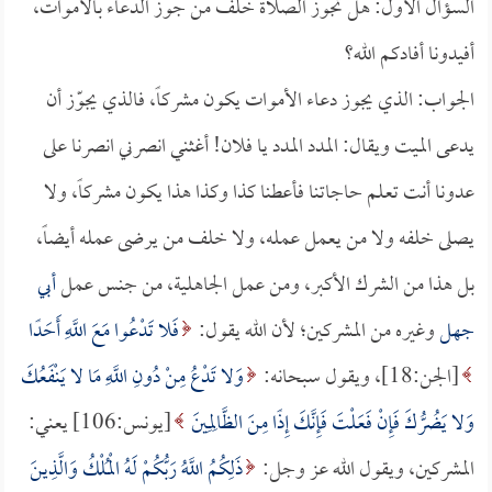
السؤال الأول: هل تجوز الصلاة خلف من جوز الدعاء بالأموات،
أفيدونا أفادكم الله؟
الجواب: الذي يجوز دعاء الأموات يكون مشركاً، فالذي يجوّز أن
يدعى الميت ويقال: المدد المدد يا فلان! أغثني انصرني انصرنا على
عدونا أنت تعلم حاجاتنا فأعطنا كذا وكذا هذا يكون مشركاً، ولا
يصلى خلفه ولا من يعمل عمله، ولا خلف من يرضى عمله أيضاً،
بل هذا من الشرك الأكبر، ومن عمل الجاهلية، من جنس عمل
أبي
جهل
وغيره من المشركين؛ لأن الله يقول:
فَلا تَدْعُوا مَعَ اللَّهِ أَحَدًا
[الجن:18]، ويقول سبحانه:
وَلا تَدْعُ مِنْ دُونِ اللَّهِ مَا لا يَنْفَعُكَ
وَلا يَضُرُّكَ فَإِنْ فَعَلْتَ فَإِنَّكَ إِذًا مِنَ الظَّالِمِينَ
[يونس:106] يعني:
المشركين، ويقول الله عز وجل:
ذَلِكُمُ اللَّهُ رَبُّكُمْ لَهُ الْمُلْكُ وَالَّذِينَ