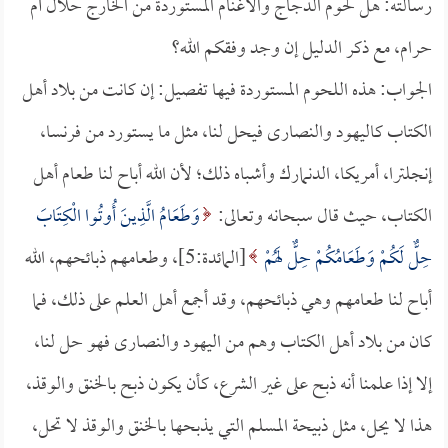
رسالته: هل لحوم الدجاج والأغنام المستوردة من الخارج حلال أم
حرام، مع ذكر الدليل إن وجد وفقكم الله؟
الجواب: هذه اللحوم المستوردة فيها تفصيل: إن كانت من بلاد أهل
الكتاب كاليهود والنصارى فيحل لنا، مثل ما يستورد من فرنسا،
إنجلترا، أمريكا، الدنمارك وأشباه ذلك؛ لأن الله أباح لنا طعام أهل
الكتاب، حيث قال سبحانه وتعالى:
وَطَعَامُ الَّذِينَ أُوتُوا الْكِتَابَ
حِلٌّ لَكُمْ وَطَعَامُكُمْ حِلٌّ لَهُمْ
[المائدة:5]، وطعامهم ذبائحهم، الله
أباح لنا طعامهم وهي ذبائحهم، وقد أجمع أهل العلم على ذلك، فما
كان من بلاد أهل الكتاب وهم من اليهود والنصارى فهو حل لنا،
إلا إذا علمنا أنه ذبح على غير الشرع، كأن يكون ذبح بالخنق والوقذ،
هذا لا يحل، مثل ذبيحة المسلم التي يذبحها بالخنق والوقذ لا تحل،