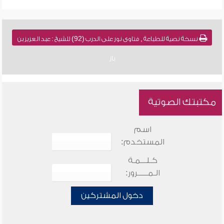
نسخة نصية للطباعة , فتاوى نور على الدرب (92) للشيخ : عبد العزيز بن
باز
مكتبتك الصوتية
اسم
المستخدم:
كـلـــمـة
الـمـــــرور:
دخول المشتركين