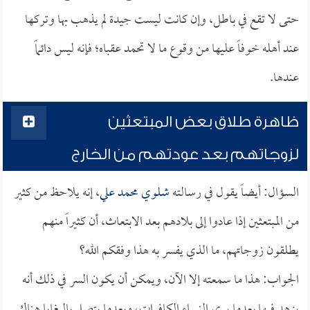
حتى لا تقع في باطل، وإن كانت ليست جيدة لم يذهب بها وتركها
عند أهله خوفاً عليها من وقوع ما لا تحمد عقباه؛ فإنه ليس دائماً
عندها.
ظاهرة طلاق بعض المبتعثين
لزوجاتهم بعد عودتهم من الخارج
السؤال: أيضاً يقول في رسالته
شلوي محمد علي
، إنه يلاحظ من كثير
من المبتعثين إذا عادوا إلى بلادهم بعد الابتعاث، أن كثيراً منهم
يطلقون زوجاتهم، ما الذي يفسر به هذا وفقكم الله؟
الجواب: هذا ما سمعته إلا الآن، ويمكن أن يكون السر في ذلك أنه
يزهد فيها بعدما يرى النساء الكافرات، وبعدما يتصل بالبغايا هناك