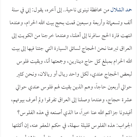
حمد الشلال
من محافظة نينوى ناحية.. إلى آخره، يقول: إني في سنة
ألف وتسعمائة وأربعة وسبعين قمت بحج بيت الله الحرام، وعندما
انتهت فترة الحج سافرنا إلى أهلنا، وعندما خرجنا من الكويت إلى
العراق تبرعنا نحن الحجاج لسائق السيارة التي جئنا فيها إلى بيت
الله الحرام بمبلغ كل حاج دينارين، وجمعتها أنا، وبقيت فلوس
لبعض الحجاج عندي، لكل واحد ريـال أو ريالان، ونحن كثير
حوالي أربعين حاجاً، وهم الذين بقيت لهم فلوس عندي حوالي
عشرة حجاج، وعندما وصلنا إلى العراق تفرقوا ولم أعرف بيوتهم،
أفيدونا جزاكم الله عنا خيراً، ما الذي أصنعه في هذه الفلوس؟
الجواب: هذه الفلوس قليلة سهلة، في حكم المعفو عنه، إن أكلتها