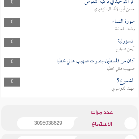
أثر التوحيد في تزكية النفوس
0
حسن أبو الأشبال الزهيري
سورة النساء
0
رشيد بلعالية
المسؤولية
0
أيمن صيدح
أذان من فلسطين-بصوت صهيب هاني خطبا
0
صهيب هاني خطبا
الشموخ5
0
مهند الدوسري
عدد مرات
3095038629
الاستماع