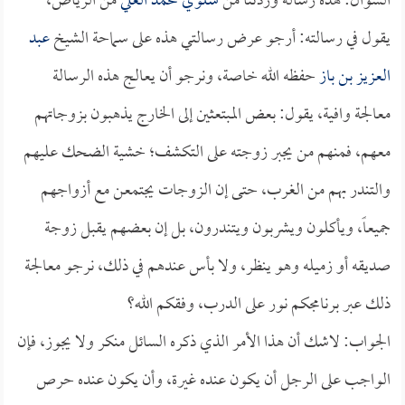
السؤال: هذه رسالة وردتنا من
شلوي محمد العلي
من الرياض،
يقول في رسالته: أرجو عرض رسالتي هذه على سماحة الشيخ
عبد
العزيز بن باز
حفظه الله خاصة، ونرجو أن يعالج هذه الرسالة
معالجة وافية، يقول: بعض المبتعثين إلى الخارج يذهبون بزوجاتهم
معهم، فمنهم من يجبر زوجته على التكشف؛ خشية الضحك عليهم
والتندر بهم من الغرب، حتى إن الزوجات يجتمعن مع أزواجهم
جميعاً، ويأكلون ويشربون ويتندرون، بل إن بعضهم يقبل زوجة
صديقه أو زميله وهو ينظر، ولا بأس عندهم في ذلك، نرجو معالجة
ذلك عبر برنامجكم نور على الدرب، وفقكم الله؟
الجواب: لاشك أن هذا الأمر الذي ذكره السائل منكر ولا يجوز، فإن
الواجب على الرجل أن يكون عنده غيرة، وأن يكون عنده حرص