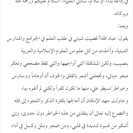
في إذاعة نداء الإسلام، سادتي العلماء! السلام عليكم ورحمة الله
وبركاته.
وبعد:
يقول: عباد الله! قضيت شبابي في طلب العلم في الجوامع والمدارس
الدينية، وأخذت من كل علم من العلوم الإسلامية والعربية
بنصيب، ولكن المشكلة التي أواجهها والتي تقظ مضجعي وتعكر
صفو حياتي، وتجعلني أشعر بالقلق والخوف أن أوهاماً ووساوس
وخواطر تسيطر علي، منها ما تكون كفراً ولكني لم أتفوه بها،
وحاولت جهد الإمكان أن أعالجها بكثرة الذكر واللجوء إلى الله
والتضرع إليه تعالى أن ينقذني من هذه الخواطر دون جدوى، وإني
أشكو من قسوة شديدة في قلبي، ومن ضجر وملل وكسل في أداء