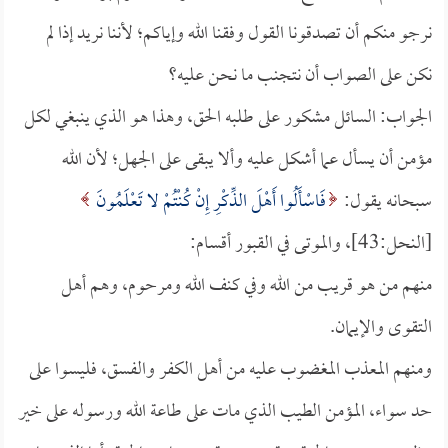
نرجو منكم أن تصدقونا القول وفقنا الله وإياكم؛ لأننا نريد إذا لم
نكن على الصواب أن نتجنب ما نحن عليه؟
الجواب: السائل مشكور على طلبه الحق، وهذا هو الذي ينبغي لكل
مؤمن أن يسأل عما أشكل عليه وألا يبقى على الجهل؛ لأن الله
سبحانه يقول:
فَاسْأَلُوا أَهْلَ الذِّكْرِ إِنْ كُنْتُمْ لا تَعْلَمُونَ
[النحل:43]، والموتى في القبور أقسام:
منهم من هو قريب من الله وفي كنف الله ومرحوم، وهم أهل
التقوى والإيمان.
ومنهم المعذب المغضوب عليه من أهل الكفر والفسق، فليسوا على
حد سواء، المؤمن الطيب الذي مات على طاعة الله ورسوله على خير