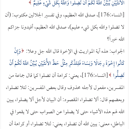
الأُنثَيَيْنِ يُبَيِّنُ اللَّهُ لَكُمْ أَنْ تَضِلُّوا وَاللَّهُ بِكُلِّ شَيْءٍ عَلِيمٌ
[النساء:176]، صدق الله العظيم، وفي تفسير الجلالين مكتوب: (أن
لا تضلوا والله بكل شيء عليم)، صدق الله العظيم، أفيدونا جزاكم
الله خيراً؟
الجواب: هذه آية المواريث في الإخوة قال الله جل وعلا:
وَإِنْ
كَانُوا إِخْوَةً رِجَالًا وَنِسَاءً فَلِلذَّكَرِ مِثْلُ حَظِّ الأُنثَيَيْنِ يُبَيِّنُ اللَّهُ لَكُمْ أَنْ
تَضِلُّوا
[النساء:176]، يعني: كراهة أن تضلوا كما قال جماعة من
المفسرين، مفعول لأجله محذوف وقال بعض المفسرين: لئلا تضلوا،
وبعضهم قال: ألا تضلوا، المقصود: أن البيان لأجل ألا يضلوا، يبين
الله لهم هذه الأشياء حتى لا يضلوا عن الصواب حتى لا يقعوا في
الباطل، معنى: يبين الله أن تضلوا، يعني: لئلا تضلوا، أو كراهة أن