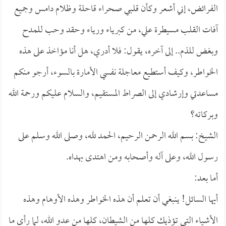
الفرائض، إني أشعر وكأن قلبي صحراء قاحلة وظلام دامس وجميع
آفات القلب مسيطرة علي، من كبرياء ورياء وحقد وحب للمدح
وبغض للذم.. إلى آخره، يقول: فلا أدري، هل أنا مؤاخذ على هذه
الخواطر، وكيف أستطيع معاجلة نفسي الأمارة بالسوء، أرجو منكم
مساعدتي وإرشادي إلى الصراط المستقيم، والسلام عليكم ورحمة الله
وبركاته؟
الشيخ: بسم الله الرحمن الرحيم، الحمد لله، وصلى الله وسلم على
رسول الله، وعلى آله وأصحابه ومن اهتدى بهداه.
أما بعد:
أيها السائل! ينبغي أن تعلم أن هذه الخواطر وهذه الأوهام وهذه
الأشياء التي تؤذيك كلها من الشيطان، كلها من عدو الله، لما رأى ما