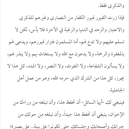
والذكرى فقط.
فإذا زرت القبور قبور الكفار من النصارى وغيرهم للذكرى
والاعتبار والزهد في الدنيا والرغبة في الآخرة فلا بأس، لكن لا
تسلم عليهم ولا تدع لهم، أما المسلمون فتزار قبورهم، ويدعى لهم
بالمغفرة والرحمة، ولا يدعون مع الله ولا يستغاث بهم ولا ينذر لهم،
ولا يسألون الشفاعة، ولا الغوث، ولا النصر، ولا المدد، كل هذا لا
يجوز، كل هذا من الشرك الذي حرمه الله، وهو من عمل أهل
الجاهلية.
فينبغي لك -أيها السائل- أن تحفظ هذا، وأن تبلغه من وراءك من
الإخوان، ينبغي أن تحفظ هذا جيداً، وأن تبلغه من حولك من
جيرانك وأصحابك وجلسائك حتى تكونوا على بينة.. على بصيرة؛