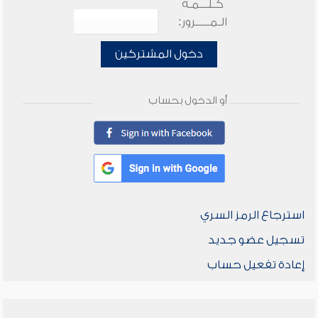
كـلـــمـة
الـمـــــرور:
دخول المشتركين
أو الدخول بحساب
استرجاع الرمز السري
تسجيل عضو جديد
إعادة تفعيل حساب