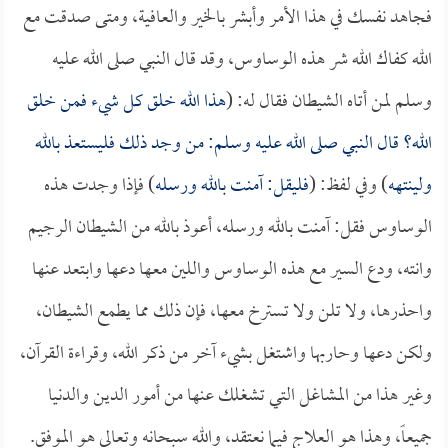
فجاهد نفسك في هذا الأمر وأبشر بالخير والعافية، ومتى صدقت مع
الله كفاك الله شر هذه الوساوس، وقد قال النبي صلى الله عليه
وسلم لمن أتاه الشيطان فقال له: (
هذا الله خلق كل شيء فمن خلق
الله؟ قال النبي صلى الله عليه وسلم: من وجد ذلك فليستعذ بالله
ولينتهه
) وفي لفظ: (
فليقل: آمنت بالله ورسله
) فإذا وجدت هذه
الوساوس فقل: آمنت بالله ورسله، أعوذ بالله من الشيطان الرجيم
وانته، ودع السير مع هذه الوساوس واللين معها دعها وابتعد عنها
واحذرها، ولا تلن ولا تسترخ معها، فإن ذلك مما يطمع الشيطان،
ولكن دعها وحاربها واشتغل بشيء آخر من ذكر الله، وقراءة القرآن،
وغير هذا من المشاغل التي تشغلك عنها من أمور الدين والدنيا
جميعاً، وهذا هو العلاج فيما نعتقد، والله سبحانه وتعالى هو الموفق.