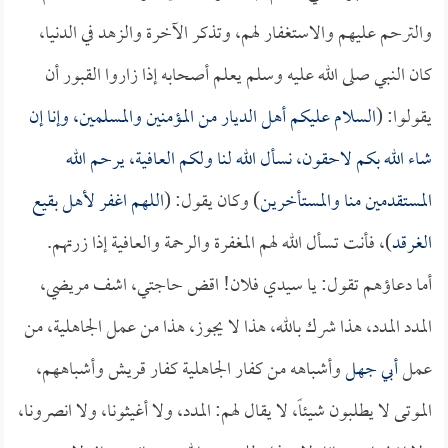
والترحم عليهم والاستغفار لهم، وتذكر الآخرة والزهد في الدنيا،
كان النبي صلى الله عليه وسلم يعلم أصحابه إذا زاروا القبور أن
يقولوا: (
السلام عليكم أهل الديار من المؤمنين والمسلمين، وإنا إن
شاء الله بكم لاحقون، نسأل الله لنا ولكم العافية، يرحم الله
المستقدمين منا والمستأخرين
) وكان يقول: (
اللهم اغفر لأهل بقيع
الغرقد
)، فأنت تسأل الله لهم المغفرة والرحمة والعافية إذا زرتهم.
أما دعاؤهم تقول: يا سيدي فلان! اقض حاجتي، اشف مريضي،
المدد المدد، هذا شرك بالله، هذا لا يجوز، هذا من عمل الجاهلية، من
عمل
أبي جهل
وأشباهه من كفار الجاهلية كفار قريش وأشباههم،
الموتى لا يطلبون شيئاً، لا يقال لهم: المدد، ولا أغيثونا، ولا انصرونا،