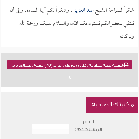
شكراً لسماحة الشيخ
عبد العزيز
، وشكراً لكم أيها السادة، وإلى أن
نلتقي بحضراتكم نستودعكم الله، والسلام عليكم ورحمة الله
وبركاته.
نسخة نصية للطباعة , فتاوى نور على الدرب (70) للشيخ : عبد العزيز بن
باز
مكتبتك الصوتية
اسم
المستخدم: