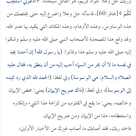
وربك جل وعلا جواد كريم، هو القائل سبحانه:
ادْعُونِي أَسْتَجِبْ
لَكُمْ
[غافر:60]، فاسأله جل وعلا واضرع إليه حتى يخلصك من
هذه الوساوس، وهذه الأوهام، وهذه المكائد التي يكيد بها عدو الله.
وقد وقع هذا للصحابة لأصحاب النبي صلى الله عليه وسلم وشكوا
إليه صلى الله عليه وسلم هذا وقالوا: (
يا رسول الله! إن أحدنا يجد
في نفسه ما لا أن يخر من السماء أحب إليه من أن ينطق به، فقال عليه
الصلاة والسلام: هي الوسوسة
) وفي لفظ: (
الحمد لله الذي رد كيده
إلى الوسوسة
)، وفي لفظ: (
ذاك صريح الإيمان
) يعني: محض الإيمان
وخالصه، يعني: ما يقع في القلوب من كراهة هذا الشيء وإنكاره
واستعظامه، هذا من الإيمان ومن صريح الإيمان.
فاحمد ربك، فقد أصابك ما أصاب غيرك من الأخيار الأولين،