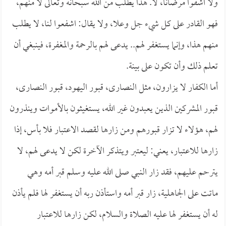
ولا اشفوا مرضانا، لا. هذا يطلب من الله سبحانه وتعالى لا منهم،
فهو القادر على كل شيء جل وعلا، ولا يقال: اشفعوا لنا، لا يطلب
منهم هذا، وإنما يستغفر لهم.. يدعى لهم بالرحمة والمغفرة، فينبغي أن
تعلم ذلك وأن تكون على بينة.
أما الكفار لا يزارون، مثل النصارى، قبور اليهود، قبور النصارى،
قبور المشركين الذين يعبدون غير الله، يستغيثون بالأموات وينذرون
لهم، هؤلاء لا تزار قبورهم ومن زارها لقصد الاعتبار فلا بأس، إذا
زارها للاعتبار، يعني: ليعتبر ويتذكر الآخرة لكن لا يدعى لهم، لا
يترحم عليهم، فقد زار النبي صلى الله عليه وسلم قبر أمه وهي
ماتت على الجاهلية، زار قبر أمه واستأذن ربه أن يستغفر لها فلم يأذن
له أن يستغفر لها عليه الصلاة والسلام، لكن زارها للاعتبار