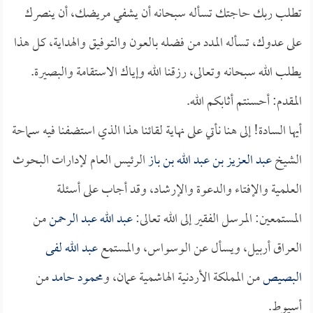
تطلب ربك حاجتك تسأله سبحانه أن يشفي مريضك، أن ينصرك
على عدوك، تسأله المدد من فضله بالعون والتوفيق والهداية، كل هذا
يطلب الله سبحانه وتعالى، رزقنا الله وإياك الاستقامة والبصيرة.
المقدم: أحسنتم أثابكم الله.
أيها السادة! إلى هنا نأتي على نهاية لقائنا هذا الذي استضفنا فيه سماحة
الشيخ
عبد العزيز بن عبد الله بن باز
الرئيس العام لإدارات البحوث
العلمية والإفتاء والدعوة والإرشاد، وقد أجاب على أسئلة
المستمعين: المرسل الفقير إلى الله تعالى:
عبد الله عبد الرحمن
من
العراق أربيل، ويسأل عن الوسواس، والمستمع
عبد الله لفى
البصيص
من المملكة الأردنية الهاشمية عمان، و
محمود حامد
من
أسيوط.