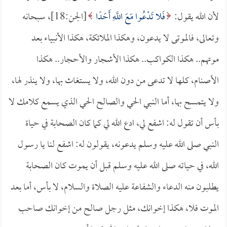
لأن الله يقول:
فَلا تَدْعُوا مَعَ اللَّهِ أَحَدًا
[الجن:18]، سبحانه
وتعالى، فالموتى لا يدعون، وهكذا الملائكة، هكذا الأنبياء بعد
موتهم.. هكذا الكواكب.. هكذا الأشجار والأحجار.. هكذا
الأصنام، كلها لا تدعى من دون الله، ولا يستغاث بها، ولا ينذر لها،
ولا يتمسح بها، أما النبي الحي والصالح الحي الذي يسمع كلامك لا
بأس أن تقول له: اشفع لي، ادع الله لي كما كان الصحابة في حياة
النبي صلى الله عليه وسلم يدعونه، يقولون له: اشفع لنا يا رسول
الله، في حياته صلى الله عليه وسلم قبل أن يموت كان الصحابة
يطلبون منه الدعاء والشفاعة عليه الصلاة والسلام، لا بأس، أما بعد
الموت فلا، هكذا إخوانك، مثل رجل صالح من إخوانك صاحب