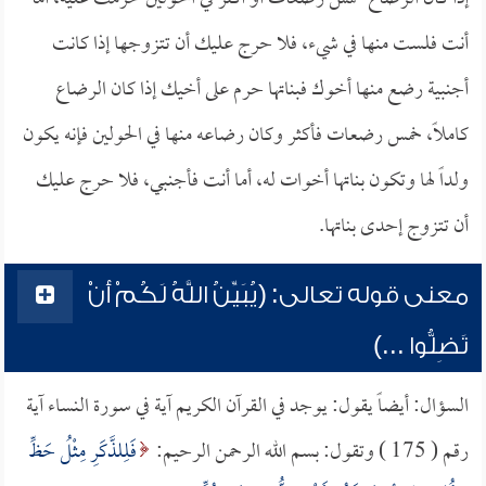
أنت فلست منها في شيء، فلا حرج عليك أن تتزوجها إذا كانت
أجنبية رضع منها أخوك فبناتها حرم على أخيك إذا كان الرضاع
كاملاً، خمس رضعات فأكثر وكان رضاعه منها في الحولين فإنه يكون
ولداً لها وتكون بناتها أخوات له، أما أنت فأجنبي، فلا حرج عليك
أن تتزوج إحدى بناتها.
معنى قوله تعالى: (يُبَيِّنُ اللَّهُ لَكُمْ أَنْ
تَضِلُّوا ...)
السؤال: أيضاً يقول: يوجد في القرآن الكريم آية في سورة النساء آية
رقم ( 175 ) وتقول: بسم الله الرحمن الرحيم:
فَلِلذَّكَرِ مِثْلُ حَظِّ