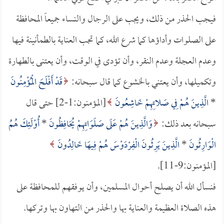
فيجب الحذر من ذلك، ويجب على الرجال والنساء جميعاً المحافظة
على الصلوات وأداؤها كما شرع الله، كما تجب العناية بالطمأنينة فيها
وعدم العجلة وعدم النقر، وأن تؤدى في الوقت، وأن يعتنى بالطهارة
وتكميلها، وأن يعتني بالخشوع كما قال سبحانه:
قَدْ أَفْلَحَ الْمُؤْمِنُونَ
*
الَّذِينَ هُمْ فِي صَلاتِهِمْ خَاشِعُونَ
[المؤمنون:1-2] حتى قال
سبحانه بعد ذلك:
وَالَّذِينَ هُمْ عَلَى صَلَوَاتِهِمْ يُحَافِظُونَ
*
أُوْلَئِكَ هُمُ
الْوَارِثُونَ
*
الَّذِينَ يَرِثُونَ الْفِرْدَوْسَ هُمْ فِيهَا خَالِدُونَ
[المؤمنون:9-11].
فنسأل الله أن يصلح أحوال المسلمين، وأن يوفقهم للمحافظة على
هذه الصلاة العظيمة والعناية بها والحذر من التهاون بها وتركها.