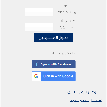
اسم
المستخدم:
كـلـــمـة
الـمـــــرور:
دخول المشتركين
أو الدخول بحساب
استرجاع الرمز السري
تسجيل عضو جديد