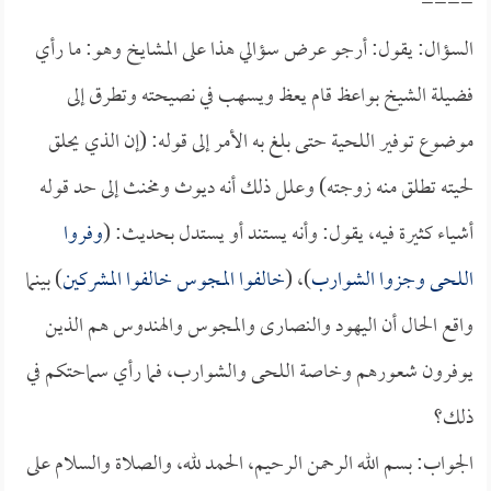
====
السؤال: يقول: أرجو عرض سؤالي هذا على المشايخ وهو: ما رأي
فضيلة الشيخ بواعظ قام يعظ ويسهب في نصيحته وتطرق إلى
موضوع توفير اللحية حتى بلغ به الأمر إلى قوله: (إن الذي يحلق
لحيته تطلق منه زوجته) وعلل ذلك أنه ديوث ومخنث إلى حد قوله
أشياء كثيرة فيه، يقول: وأنه يستند أو يستدل بحديث: (
وفروا
اللحى وجزوا الشوارب
)، (
خالفوا المجوس خالفوا المشركين
) بينما
واقع الحال أن اليهود والنصارى والمجوس والهندوس هم الذين
يوفرون شعورهم وخاصة اللحى والشوارب، فما رأي سماحتكم في
ذلك؟
الجواب: بسم الله الرحمن الرحيم، الحمد لله، والصلاة والسلام على