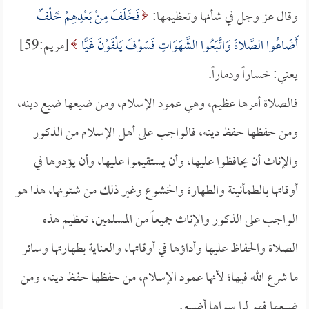
وقال عز وجل في شأنها وتعظيمها:
فَخَلَفَ مِنْ بَعْدِهِمْ خَلْفٌ
أَضَاعُوا الصَّلاةَ وَاتَّبَعُوا الشَّهَوَاتِ فَسَوْفَ يَلْقَوْنَ غَيًّا
[مريم:59]
يعني: خساراً ودماراً.
فالصلاة أمرها عظيم، وهي عمود الإسلام، ومن ضيعها ضيع دينه،
ومن حفظها حفظ دينه، فالواجب على أهل الإسلام من الذكور
والإناث أن يحافظوا عليها، وأن يستقيموا عليها، وأن يؤدوها في
أوقاتها بالطمأنينة والطهارة والخشوع وغير ذلك من شئونها، هذا هو
الواجب على الذكور والإناث جميعاً من المسلمين، تعظيم هذه
الصلاة والحفاظ عليها وأداؤها في أوقاتها، والعناية بطهارتها وسائر
ما شرع الله فيها؛ لأنها عمود الإسلام، من حفظها حفظ دينه، ومن
ضيعها فهو لما سواها أضيع.