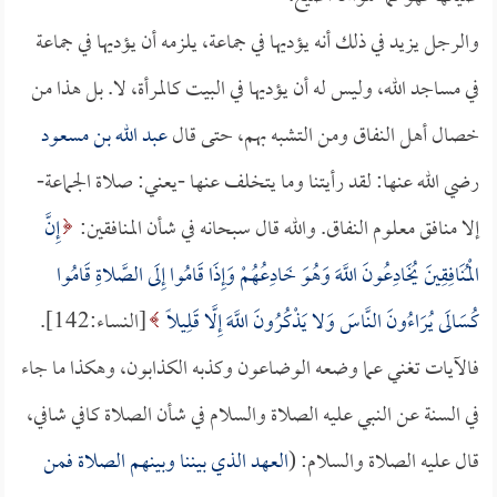
والرجل يزيد في ذلك أنه يؤديها في جماعة، يلزمه أن يؤديها في جماعة
في مساجد الله، وليس له أن يؤديها في البيت كالمرأة، لا. بل هذا من
خصال أهل النفاق ومن التشبه بهم، حتى قال
عبد الله بن مسعود
رضي الله عنها: لقد رأيتنا وما يتخلف عنها -يعني: صلاة الجماعة-
إلا منافق معلوم النفاق. والله قال سبحانه في شأن المنافقين:
إِنَّ
الْمُنَافِقِينَ يُخَادِعُونَ اللَّهَ وَهُوَ خَادِعُهُمْ وَإِذَا قَامُوا إِلَى الصَّلاةِ قَامُوا
كُسَالَى يُرَاءُونَ النَّاسَ وَلا يَذْكُرُونَ اللَّهَ إِلَّا قَلِيلًا
[النساء:142].
فالآيات تغني عما وضعه الوضاعون وكذبه الكذابون، وهكذا ما جاء
في السنة عن النبي عليه الصلاة والسلام في شأن الصلاة كافي شافي،
قال عليه الصلاة والسلام: (
العهد الذي بيننا وبينهم الصلاة فمن