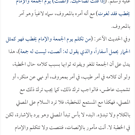
عليه وسلم: (
إذا قلت لصاحبك: (أنصت) يوم الجمعة والإمام
يخطب فقد لغوت
) مع أنه أمره بالمعروف، سماه لاغياً وهو آمر
بالمعروف.
وفي الحديث الآخر: (
من تكلم يوم الجمعة والإمام يخطب فهو كمثل
الحمار يحمل أسفاراً، والذي يقول له: أنصت، ليست له جمعة
)، هذا
يدل على أن الجمعة تلغو ويفوته ثوابها بسبب كلامه حال الخطبة،
ولو أن كلامه في أمر طيب، في أمر بمعروف، أو نهي عن منكر، أو
تشميت عاطس، فالواجب ترك ذلك، كما يجب ترك ذلك مع
المصلي، فهكذا مع المستمع للخطبة، فلا ترد السلام على المصلي
بالكلام ولا تبدؤه. البدء لا بأس تبدأ المصلي وهو يرد بالإشارة، لكن
في الخطبة لا. أنت مأمور بالإنصات، فتنصت ولا تتكلم والإمام