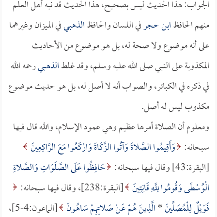
الجواب: هذا الحديث ليس بصحيح، هذا الحديث قد نبه أهل العلم
منهم الحافظ
ابن حجر
في اللسان والحافظ
الذهبي
في الميزان وغيرهما
على أنه موضوع ولا صحة له، بل هو موضوع من الأحاديث
المكذوبة على النبي صلى الله عليه وسلم، وقد غلط
الذهبي
رحمه الله
في ذكره في الكبائر، والصواب أنه لا أصل له، بل هو حديث موضوع
مكذوب ليس له أصل.
ومعلوم أن الصلاة أمرها عظيم وهي عمود الإسلام، والله قال فيها
سبحانه:
وَأَقِيمُوا الصَّلاةَ وَآتُوا الزَّكَاةَ وَارْكَعُوا مَعَ الرَّاكِعِينَ
[البقرة:43] وقال فيها سبحانه:
حَافِظُوا عَلَى الصَّلَوَاتِ وَالصَّلاةِ
الْوُسْطَى وَقُومُوا لِلَّهِ قَانِتِينَ
[البقرة:238]، وقال فيها سبحانه:
فَوَيْلٌ لِلْمُصَلِّينَ
*
الَّذِينَ هُمْ عَنْ صَلاتِهِمْ سَاهُونَ
[الماعون:4-5]،