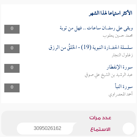
الأكثر استماعا لهذا الشهر
وبقى على رمضان ساعات .. فهل من توبة
0
محمد حسين يعقوب
سلسلة الحضارة النبوية (19) - الخَلقُ من الرزق
0
زغلول النجار
سورة الإنفطار
0
عبد الرشيد بن الشيخ علي صوفي
سورة النبأ
0
أحمد المعصراوي
عدد مرات
3095026162
الاستماع