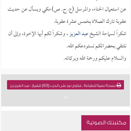
عن استعمال الحناء، والمرسل (ع. ح. ص) مكي ويسأل عن حديث
عقوبة تارك الصلاة بخمس عشرة عقوبة.
شكراً لسماحة الشيخ
عبد العزيز
، وشكراً لكم أيها الإخوة، وإلى أن
نلتقي بحضراتكم نستودعكم الله.
والسلام عليكم ورحمة الله وبركاته.
نسخة نصية للطباعة , فتاوى نور على الدرب (63) للشيخ : عبد العزيز بن
باز
مكتبتك الصوتية