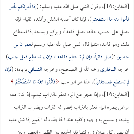
[التغابن:16]، وقول النبي صلى الله عليه وسلم: (
إذا أمرتكم بأمر
فأتوا منه ما استطعتم
)، فإذا كان أصابه الشلل وأفقده القيام فإنه
يصلي على حسب حاله، يصلي قاعداً، ويركع ويسجد إذا استطاع
ذلك وهو قاعد، مثلما قال النبي صلى الله عليه وسلم لـ
عمران بن
حصين
:(
صل قائماً، فإن لم تستطع فقاعدا، فإن لم تستطع فعلى جنب
)
خرجه
البخاري
رحمه الله في الصحيح، وخرجه
النسائي
بزيادة: (
فإن
لم تستطع فمستلقياً
)، هذا هو الواجب
فَاتَّقُوا اللَّهَ مَا اسْتَطَعْتُمْ
[التغابن:16]، وإذا عجز عن الماء تعفر بالتراب تيمم، إذا كان معه
مرض يضره الماء تعفر بالتراب يحضر له التراب ويضرب التراب
بيديه، ويمسح به وجهه وكفيه عند الحاجة، وله الجمع إذا شق عليه
أن يصلي كل صلاة في وقتها فله الجمع بين الظهر والعصر وبين