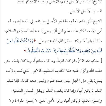
الشيخ: هذا هو الأصل فيهم، الأصل في هذه الأمة أنها أمية.
المقدم: الأصل الأصل.
الشيخ: أي عدم العلم، هذا هو الأصل ونبينا صلى الله عليه وسلم
أمي؛ لأنه ما كان عنده علم قبل أن يوحى إليه عليه الصلاة والسلام،
ما كان يقرأ لا ويكتب، كما قال الله عز وجل:
وَمَا كُنْتَ تَتْلُوا مِنْ
قَبْلِهِ مِنْ كِتَابٍ وَلا تَخُطُّهُ بِيَمِينِكَ إِذًا لارْتَابَ الْمُبْطِلُونَ
[العنكبوت:48]، فما كان قارئاً، وما كان شاعراً، وما كان يخط، حتى
علمه الله وأنزل عليه هذا الكتاب العظيم، فالأمي الذي نسب لأمه،
يعني: بقي على الجهل ليس عنده علوم وليس عنده كتابة، فإذا تعلم
العلم لم يكن أمياً، وإذا كان يكتب العلم وينقل المسائل العلمية
ويحسن الكتابة لم يكن أميا، وإنما الأمي الذي لا يحسن القراءة ولا