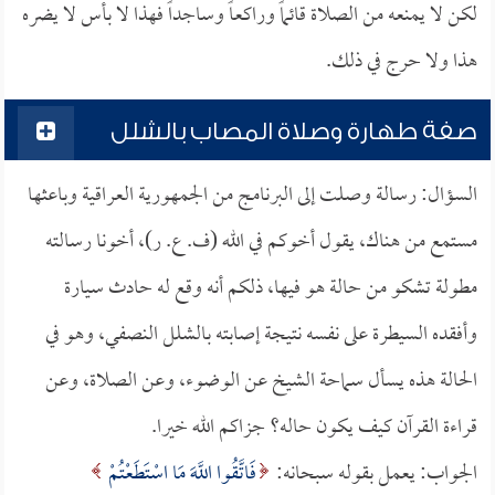
لكن لا يمنعه من الصلاة قائماً وراكعاً وساجداً فهذا لا بأس لا يضره
هذا ولا حرج في ذلك.
صفة طهارة وصلاة المصاب بالشلل
السؤال: رسالة وصلت إلى البرنامج من الجمهورية العراقية وباعثها
مستمع من هناك، يقول أخوكم في الله (ف. ع. ر)، أخونا رسالته
مطولة تشكو من حالة هو فيها، ذلكم أنه وقع له حادث سيارة
وأفقده السيطرة على نفسه نتيجة إصابته بالشلل النصفي، وهو في
الحالة هذه يسأل سماحة الشيخ عن الوضوء، وعن الصلاة، وعن
قراءة القرآن كيف يكون حاله؟ جزاكم الله خيرا.
الجواب: يعمل بقوله سبحانه:
فَاتَّقُوا اللَّهَ مَا اسْتَطَعْتُمْ