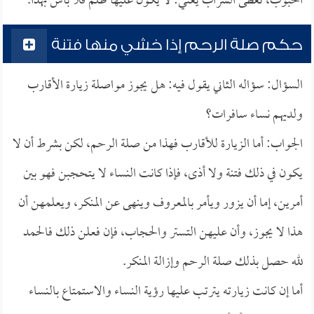
الحبوب، تعطى الشراب يعني: لا يكون عليها ظلم فلا بأس بهذا.
حكم صلة الرحم إذا خشي منها فتنة
السؤال: سؤاله الثاني يقول فيه: هل يجوز مواصلة زيارة الأقارب
ولديهم نساء سافرات؟
الجواب: أما الزيارة للأقارب فهذا من صلة الرحم، لكن بشرط أن لا
يكون في ذلك فتنة ولا أذى، فإذا كانت النساء لا يتحجبن فهو بين
أمرين، إما أن يزور ويأمر بالمعروف وينهى عن المنكر، ويعلمهن أن
هذا لا يجوز، وأن عليهن التستر والحجاب، فإن فعلن ذلك فالحمد
لله حصل بذلك صلة الرحم وإزالة المنكر.
أما إن كانت زيارته يترتب عليها رؤية النساء والاستمتاع بالنساء