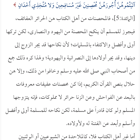
آتَيْتُمُوهُنَّ أُجُورَهُنَّ مُحْصِنِينَ غَيْرَ مُسَافِحِينَ وَلا مُتَّخِذِي أَخْدَانٍ
[المائدة:5]، فالمحصنات من أهل الكتاب هن الحرائر العفائف،
فيجوز للمسلم أن ينكح المحصنة من اليهود والنصارى، لكن تركها
أولى وأفضل والاكتفاء بالمسلمات؛ لأن نكاحها قد يجر الزوج إلى
دينها، وقد يجر أولادها إلى النصرانية واليهودية؛ ولهذا كره ذلك جمع
من أصحاب النبي صلى الله عليه وسلم وخافوا من ذلك، وإلا هن
حلال بنص القرآن الكريم، إذا كن محصنات عفيفات معروفات
بالبعد عن الفواحش وعن الزنا حرائر لا مملوكات، فإنه يتزوجها
المسلم ولو كان قادراً على مسلمة، لكن نكاحه للمسلمة أولى وأفضل
وأسلم وأبعد عن الفتنة له ولأولاده.
أما غير أهل الكتاب فلا، كالملاحدة من الشيوعيين أو الوثنيين