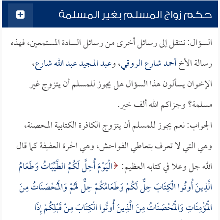
حكم زواج المسلم بغير المسلمة
السؤال: ننتقل إلى رسائل أخرى من رسائل السادة المستمعين، فهذه
رسالة الأخ
أحمد شارع الروقي
، و
عبد المجيد عبد الله شارع
،
الإخوان يسألون هذا السؤال هل يجوز للمسلم أن يتزوج غير
مسلمة؟ وجزاكم الله ألف خير.
الجواب: نعم يجوز للمسلم أن يتزوج الكافرة الكتابية المحصنة،
وهي التي لا تعرف بتعاطي الفواحش، وهي الحرة العفيفة كما قال
الله جل وعلا في كتابه العظيم:
الْيَوْمَ أُحِلَّ لَكُمُ الطَّيِّبَاتُ وَطَعَامُ
الَّذِينَ أُوتُوا الْكِتَابَ حِلٌّ لَكُمْ وَطَعَامُكُمْ حِلٌّ لَهُمْ وَالْمُحْصَنَاتُ مِنَ
الْمُؤْمِنَاتِ وَالْمُحْصَنَاتُ مِنَ الَّذِينَ أُوتُوا الْكِتَابَ مِنْ قَبْلِكُمْ إِذَا