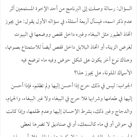
السؤال: رسالة وصلت إلى البرنامج من أحد الإخوة المستمعين آثر
عدم ذكر اسمه، فيسأل أربعة أسئلة، في سؤاله الأول يقول: هل يجوز
اتخاذ الطيور مثل الببغاء وغيره داخل قفص ووضعها في البيوت
لغرض الزينة، أو اتخاذ البلابل داخل قفص أيضاً للاستمتاع بصوتها،
وهناك نوع آخر يكون على شكل حوض وفيه ماء توضع فيه
الأسماك الملونة، هل يجوز هذا؟
الجواب: ليس في ذلك حرج إذا أحسن إليها ولم تظلم، فإذا أحسن
إليها في طعامها وشرابها فلا حرج في الببغاء ولا غير الببغاء، والحمام،
والدجاج وغير ذلك، بشرط الإحسان إليها وعدم ظلمها، وإذا كانت
في حوش أو في ماء كالسمك، أو في صناديق لا تضرها تعطى