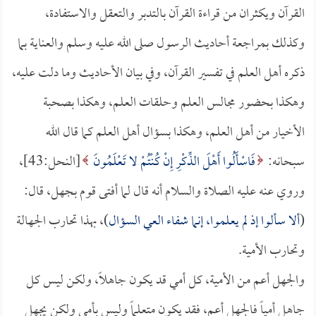
القرآن ويكثران من قراءة القرآن بالتدبر والتعقل والاستفادة،
وكذلك بمراجعة أحاديث الرسول صلى الله عليه وسلم والعناية بما
ذكره أهل العلم في تفسير القرآن، وفي بيان الأحاديث وما دلت عليه،
وهكذا بحضور مجالس العلم وحلقات العلم، وهكذا بصحبة
الأخيار من أهل العلم، وهكذا بسؤال أهل العلم كما قال الله
سبحانه:
فَاسْأَلُوا أَهْلَ الذِّكْرِ إِنْ كُنْتُمْ لا تَعْلَمُونَ
[النحل:43]،
وروي عنه عليه الصلاة والسلام أنه قال لما أفتى قوم بجهل، قال:
(
ألا سألوا إذ لم يعلموا، إنما شفاء العي السؤال
)، بهذا تحارب الجهالة
وتحارب الأمية.
والجهل أعم من الأمية، كل أمي قد يكون جاهلاً، ولكن ليس كل
جاهل أمياً فالجهل أعم، فقد يكون متعلماً وليس بأمي ولكن يجهل