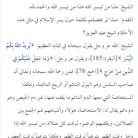
الشيخ: هذا من تيسير الله هذا من تيسير الله والحمد لله.
المقدم: حبذا لو تفضلتم بكلمة حول يسر الإسلام في مثل هذه
الأحكام شيخ
عبد العزيز
؟
الشيخ: الله عز وجل يقول سبحانه في كتابه العظيم:
يُرِيدُ اللَّهُ بِكُمُ
الْيُسْرَ
[البقرة:185]، ويقول عز وجل:
وَمَا جَعَلَ عَلَيْكُمْ فِي
الدِّينِ مِنْ حَرَجٍ
[الحج:78]، فمن رحمة الله سبحانه وتعالى أن
صاحب السلس وهو البول الدائم أو الريح الدائمة، وهكذا
المستحاضة التي معها الدم الدائم ما يقف عنها، غير دم الحيض وهو
دم دائم يقال له: الاستحاضة، هؤلاء وأشباههم لهم الجمع بين
الصلاتين، ويكفيهم الوضوء لوقت كل صلاة، من تيسير الله إذا
دخل وقت الظهر يتوضأ لوقت الظهر وهكذا يتوضأ لوقت العصر،