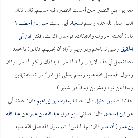
معه يوم بني النضير حين أجليت النضير، فيه حليهم, قال: فقال
النبي صلى الله عليه وسلم لـ
سعية
: أين مسك
حيي بن أخطب
؟
قال: أذهبته الحروب والنفقات, فوجدوا المسك، فقتل
ابن أبي
الحقيق
وسبى نساءهم وذراريهم وأراد أن يجليهم, فقالوا: يا محمد
دعنا نعمل في هذه الأرض ولنا الشطر ما بدا لك ولكم الشطر, وكان
رسول الله صلى الله عليه وسلم يعطي كل امرأة من نسائه ثمانين
وسقاً من تمر، وعشرين وسقاً من شعير ).
حدثنا
أحمد بن حنبل
قال: حدثنا
يعقوب بن إبراهيم
قال: حدثنا أبي
عن
ابن إسحاق
قال: حدثني
نافع
مولى
عبد الله بن عمر
عن
عبد الله
بن عمر
(
أن
عمر
قال: أيها الناس! إن رسول الله صلى الله عليه