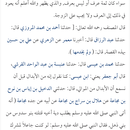
سواء كان ثمة عرف أو ليس بعرف, والذي يظهر والله أعلم أنه يعود
في ذلك إلى العرف ولا يجب على الزوجة.
قال المصنف رحمه الله تعالى: [ حدثنا
أحمد بن محمد المروزي
قال:
حدثنا
عبد الرزاق
قال: أخبرنا
معمر
عن
الزهري
عن
علي بن حسين
بهذه القصة, قال: (
ولم يخدمها
).
حدثنا
محمد بن عيسى
قال: حدثنا
عنبسة بن عبد الواحد القرشي
،
قال
أبو جعفر
يعني:
ابن عيسى
: كنا نقول إنه من الأبدال قبل أن
نسمع أن الأبدال من الموالي, قال: حدثني
الدخيل بن إياس بن نوح
بن مجاعة
عن
هلال بن سراج بن مجاعة
عن أبيه عن جده
مجاعة
(
أنه
أتى النبي صلى الله عليه وسلم يطلب دية أخيه قتلته بنو سدوس من
بني ذهل, فقال النبي صلى الله عليه وسلم: لو كنت جاعلاً لمشرك