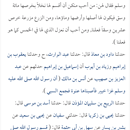
وسلم فقال لهن: من أحب منكن أن أقسم لها نخلاً بخرصها مائة
وسق فيكون لها أصلها وأرضها وماؤها، ومن الزرع مزرعة خرص
عشرين وسقاً فعلنا, ومن أحب أن نعزل الذي لها في الخمس كما هو
فعلنا ).
حدثنا
داود بن معاذ
قال: حدثنا
عبد الوارث
، ح وحدثنا
يعقوب بن
إبراهيم
و
زياد بن أيوب
أن
إسماعيل بن إبراهيم
حدثهم عن
عبد
العزيز بن صهيب
عن
أنس بن مالك
(
أن رسول الله صلى الله عليه
وسلم غزا خيبر فأصبناها عنوة فجمع السبي
).
حدثنا
الربيع بن سليمان المؤذن
قال: حدثنا
أسد بن موسى
قال:
حدثنا
يحيى بن زكريا
قال: حدثني
سفيان
عن
يحيى بن سعيد
عن
بشير بن يسار
عن
سهل بن أبي حثمة
قال: (
قسم رسول الله صلى