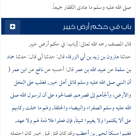
صلى الله عليه وسلم ما عادى الكفار جميعاً.
باب في حكم أرض خيبر
قال المصنف رحمه الله تعالى: [باب: في حكم أرض خيبر
حدثنا
هارون بن زيد بن أبي الزرقاء
قال: حدثنا أبي قال: حدثنا
حماد
بن سلمة
عن
عبيد الله بن عمر
قال: أحسبه عن
نافع
عن
ابن عمر
(
أن النبي صلى الله عليه وسلم قاتل أهل خيبر, فغلب على النخل
والأرض، وألجأهم إلى قصرهم, فصالحوه على أن لرسول الله صلى
الله عليه وسلم الصفراء والبيضاء والحلقة, ولهم ما حملت ركابهم
على ألا يكتموا ولا يغيبوا شيئاً, فإن فعلوا فلا ذمة لهم ولا عهد,
فغيبوا مسكاً لـ
حيي بن أخطب
وقد كان قتل قبل خيبر كان احتمله