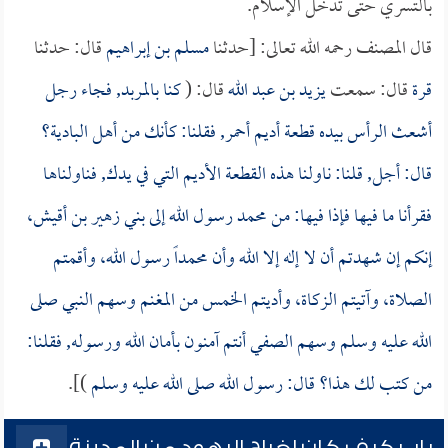
بالتسري حتى تدخل الإسلام.
قال المصنف رحمه الله تعالى: [حدثنا
مسلم بن إبراهيم
قال: حدثنا
قرة
قال: سمعت
يزيد بن عبد الله
قال: (
كنا بالمربد, فجاء رجل
أشعث الرأس بيده قطعة أديم أحمر, فقلنا: كأنك من أهل البادية؟
قال: أجل, قلنا: ناولنا هذه القطعة الأديم التي في يدك, فناولناها
فقرأنا ما فيها فإذا فيها: من محمد رسول الله إلى بني زهير بن أقيش،
إنكم إن شهدتم أن لا إله إلا الله وأن محمداً رسول الله، وأقمتم
الصلاة، وآتيتم الزكاة، وأديتم الخمس من المغنم وسهم النبي صلى
الله عليه وسلم وسهم الصفي أنتم آمنون بأمان الله ورسوله, فقلنا:
من كتب لك هذا؟ قال: رسول الله صلى الله عليه وسلم
)].