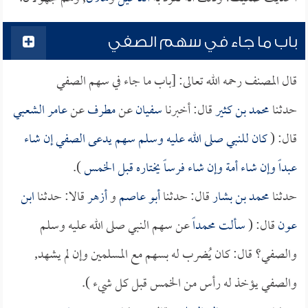
باب ما جاء في سهم الصفي
قال المصنف رحمه الله تعالى: [باب ما جاء في سهم الصفي
حدثنا
محمد بن كثير
قال: أخبرنا
سفيان
عن
مطرف
عن
عامر الشعبي
قال: (
كان للنبي صلى الله عليه وسلم سهم يدعى الصفي إن شاء
عبداً وإن شاء أمة وإن شاء فرساً يختاره قبل الخمس
).
حدثنا
محمد بن بشار
قال: حدثنا
أبو عاصم
و
أزهر
قالا: حدثنا
ابن
عون
قال: (
سألت
محمداً
عن سهم النبي صلى الله عليه وسلم
والصفي؟ قال: كان يُضرب له بسهم مع المسلمين وإن لم يشهد,
والصفي يؤخذ له رأس من الخمس قبل كل شيء ).