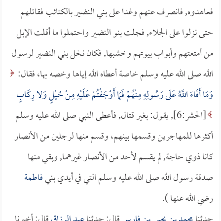
فعاهدوه, فانصرف عنهم وغدا على بني النضير بالكتائب فقاتلهم
حتى نزلوا على الجلاء, فجلت بنو النضير واحتملوا ما أقلت الإبل
من أمتعتهم وأبواب بيوتهم وخشبها, فكان نخل بني النضير لرسول
الله صلى الله عليه وسلم خاصة أعطاه الله إياها وخصه بها، فقال:
وَمَا أَفَاءَ اللَّهُ عَلَى رَسُولِهِ مِنْهُمْ فَمَا أَوْجَفْتُمْ عَلَيْهِ مِنْ خَيْلٍ وَلا رِكَابٍ
[الحشر:6], يقول: بغير قتال, فأعطى النبي صلى الله عليه وسلم
أكثرها للمهاجرين وقسمها بينهم، وقسم منها لرجلين من الأنصار
كانا ذوي حاجة, لم يقسم لأحد من الأنصار غيرهما, وبقي منها
صدقة رسول الله صلى الله عليه وسلم التي في أيدي بني
فاطمة
رضي الله عنها ).
حدثنا
محمد بن يحيى بن فارس
قال: حدثنا
عبد الرزاق
قال: أخبرنا