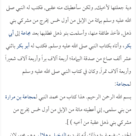
دية جعلتها لأخيك, ولكن سأعطيك منه عقبى, فكتب له النبي صلى
الله عليه وسلم بمائة من الإبل من أول خمس يخرج من مشركي بني
ذهل, فأخذ طائفة منها، وأسلمت بنو ذهل فطلبها بعد
مجاعة
إلى
أبي
بكر
، وأتاه بكتاب النبي صلى الله عليه وسلم, فكتب له
أبو بكر
باثني
عشر ألف صاع من صدقة اليمامة؛ أربعة آلاف براً وأربعة آلاف شعيراً
وأربعة آلاف تمراً, وكان في كتاب النبي صلى الله عليه وسلم
لـ
مجاعة
:
بسم الله الرحمن الرحيم. هذا كتاب من محمد النبي لـ
مجاعة بن مرارة
من بني سلمى, إني أعطيته مائة من الإبل من أول خمس يخرج من
مشركي بني ذهل عقبة من أخيه ) ].
الحديث ضعيف؛ وذلك أنه تفرد به
الدخيل
و
هلال
, وهم مجهولان.