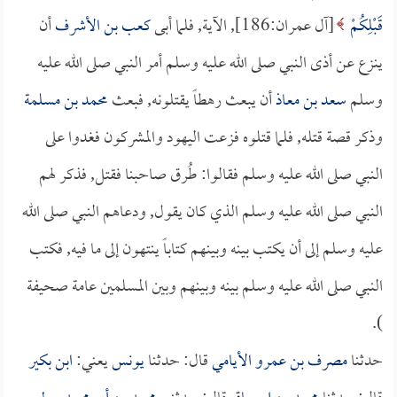
قَبْلِكُمْ
[آل عمران:186], الآية, فلما أبى
كعب بن الأشرف
أن
ينزع عن أذى النبي صلى الله عليه وسلم أمر النبي صلى الله عليه
وسلم
سعد بن معاذ
أن يبعث رهطاً يقتلونه, فبعث
محمد بن مسلمة
وذكر قصة قتله, فلما قتلوه فزعت اليهود والمشركون فغدوا على
النبي صلى الله عليه وسلم فقالوا: طُرق صاحبنا فقتل, فذكر لهم
النبي صلى الله عليه وسلم الذي كان يقول, ودعاهم النبي صلى الله
عليه وسلم إلى أن يكتب بينه وبينهم كتاباً ينتهون إلى ما فيه, فكتب
النبي صلى الله عليه وسلم بينه وبينهم وبين المسلمين عامة صحيفة
).
حدثنا
مصرف بن عمرو الأيامي
قال: حدثنا
يونس
يعني:
ابن بكير