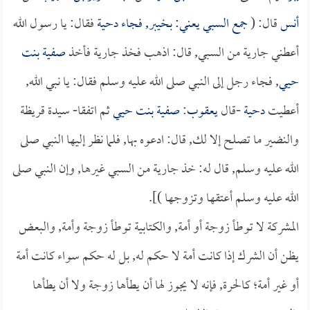
أنس
قال: (
جمع السبي يعني: بخيبر, فجاء
دحية
فقال: يا رسول الله
أعطني جارية من السبي, قال: اذهب فخذ جارية فأخذ
صفية بنت
حيي
, فجاء رجل إلى النبي صلى الله عليه وسلم فقال: يا نبي الله,
أعطيت
دحية
-قال
يعقوب
:
صفية بنت حيي
ثم اتفقا- سيدة قريظة
والنضير ما تصلح إلا لك, قال: ادعوه بها, فلما نظر إليها النبي صلى
الله عليه وسلم, قال له: خذ جارية من السبي غيرها, وإن النبي صلى
الله عليه وسلم أعتقها وتزوجها )].
المشركة لا توطأ زوجة أو أمة, والكتابية توطأ زوجة وأمة, والبعض
يظن أن الشرك إذا كانت أمة لا حكم له, بل له حكم سواء كانت أمة
أو غير أمة؛ كالحرة, فإنه لا يجوز لها أن يطأها زوجة ولا أن يطأها