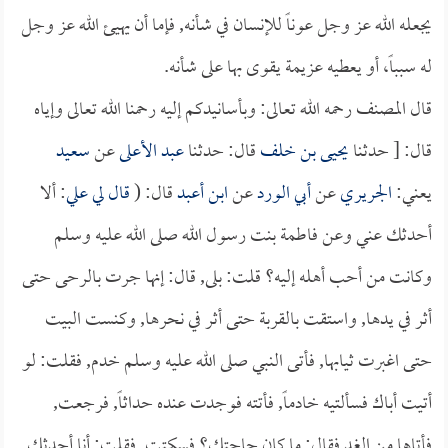
يجعله الله عز وجل عوناً للإنسان في شأنه, فإما أن يهيئ الله عز وجل
له سبباً، أو يعطيه عزيمة يقوى بها على شأنه.
قال المصنف رحمه الله تعالى: وبأسانيدكم إليه رحمنا الله تعالى وإياه
قال: [ حدثنا
يحيى بن خلف
قال: حدثنا
عبد الأعلى
عن
سعيد
يعني:
الجريري
عن
أبي الورد
عن
ابن أعبد
قال: (
قال لي
علي
: ألا
أحدثك عني وعن فاطمة بنت رسول الله صلى الله عليه وسلم
وكانت من أحب أهله إليه؟ قلت: بلى, قال: إنها جرت بالرحى حتى
أثر في يدها, واستقت بالقربة حتى أثر في نحرها, وكنست البيت
حتى اغبرت ثيابها, فأتى النبي صلى الله عليه وسلم خدم, فقلت: لو
أتيت أباك فسألتيه خادماً, فأتته فوجدت عنده حداثاً, فرجعت,
فأتاها من الغد فقال: ما كان حاجتك؟ فسكتت, فقلت: أنا أحدثك