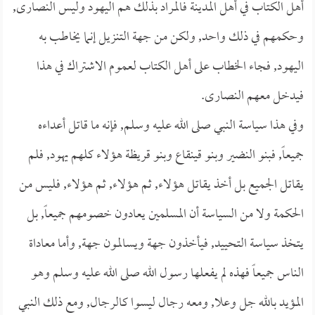
أهل الكتاب في أهل المدينة فالمراد بذلك هم اليهود وليس النصارى,
وحكمهم في ذلك واحد, ولكن من جهة التنزيل إنما يخاطب به
اليهود, فجاء الخطاب على أهل الكتاب لعموم الاشتراك في هذا
فيدخل معهم النصارى.
وفي هذا سياسة النبي صلى الله عليه وسلم, فإنه ما قاتل أعداءه
جميعاً, فبنو النضير وبنو قينقاع وبنو قريظة هؤلاء كلهم يهود, فلم
يقاتل الجميع بل أخذ يقاتل هؤلاء, ثم هؤلاء, ثم هؤلاء, فليس من
الحكمة ولا من السياسة أن المسلمين يعادون خصومهم جميعاً, بل
يتخذ سياسة التحييد, فيأخذون جهة ويسالمون جهة, وأما معاداة
الناس جميعاً فهذه لم يفعلها رسول الله صلى الله عليه وسلم وهو
المؤيد بالله جل وعلا, ومعه رجال ليسوا كالرجال, ومع ذلك النبي