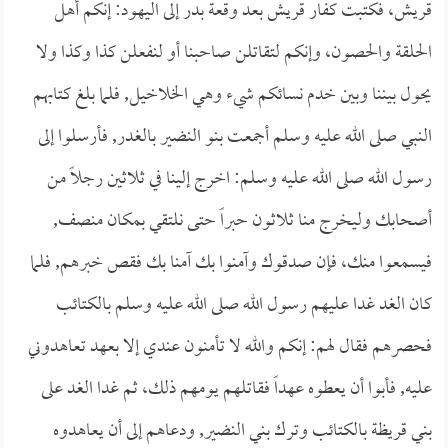
قريش، فكتبت كفار قريش بعد وقعة بدر إلى اليهود: إنكم أهل
الحلقة والحصون، وإنكم لتقاتلن صاحبنا أو لنفعلن كذا وكذا ولا
يحول بيننا وبين خدم نسائكم شيء وهي الخلاخيل, فلما بلغ كتابهم
النبي صلى الله عليه وسلم أجمعت بنو النضير بالغدر, فأرسلوا إلى
رسول الله صلى الله عليه وسلم: اخرج إلينا في ثلاثين رجلاً من
أصحابك وليخرج منا ثلاثون حبراً حتى نلتقي بمكان منصف,
فيسمعوا منك، فإن صدقوك وآمنوا بك آمنا بك فقص خبرهم, فلما
كان الغد غدا عليهم رسول الله صلى الله عليه وسلم بالكتائب
فحصرهم فقال لهم: إنكم والله لا تأمنون عندي إلا بعهد تعاهدوني
عليه, فأبوا أن يعطوه عهداً فقاتلهم يومهم ذلك، ثم غدا الغد على
بني قريظة بالكتائب وترك بني النضير, ودعاهم إلى أن يعاهدوه