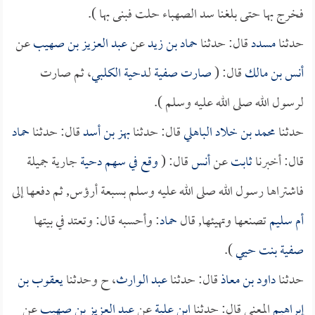
فخرج بها حتى بلغنا سد الصهباء حلت فبنى بها ).
حدثنا
مسدد
قال: حدثنا
حماد بن زيد
عن
عبد العزيز بن صهيب
عن
أنس بن مالك
قال: (
صارت
صفية
لـ
دحية الكلبي
، ثم صارت
لرسول الله صلى الله عليه وسلم ).
حدثنا
محمد بن خلاد الباهلي
قال: حدثنا
بهز بن أسد
قال: حدثنا
حماد
قال: أخبرنا
ثابت
عن
أنس
قال: (
وقع في سهم
دحية
جارية جميلة
فاشتراها رسول الله صلى الله عليه وسلم بسبعة أرؤس, ثم دفعها إلى
أم سليم
تصنعها وتهيئها, قال
حماد
: وأحسبه قال: وتعتد في بيتها
صفية بنت حيي
).
حدثنا
داود بن معاذ
قال: حدثنا
عبد الوارث
، ح وحدثنا
يعقوب بن
إبراهيم
المعنى قال: حدثنا
ابن علية
عن
عبد العزيز بن صهيب
عن