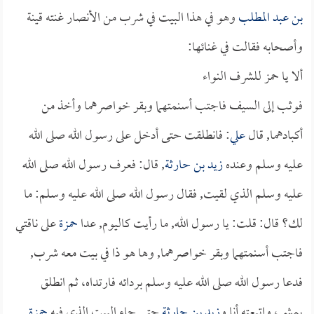
بن عبد المطلب
وهو في هذا البيت في شرب من الأنصار غنته قينة
وأصحابه فقالت في غنائها:
ألا يا حمز للشرف النواء
فوثب إلى السيف فاجتب أسنمتهما وبقر خواصرهما وأخذ من
أكبادهما, قال
علي
: فانطلقت حتى أدخل على رسول الله صلى الله
عليه وسلم وعنده
زيد بن حارثة
, قال: فعرف رسول الله صلى الله
عليه وسلم الذي لقيت, فقال رسول الله صلى الله عليه وسلم: ما
لك؟ قال: قلت: يا رسول الله, ما رأيت كاليوم, عدا
حمزة
على ناقتي
فاجتب أسنمتهما وبقر خواصرهما, وها هو ذا في بيت معه شرب,
فدعا رسول الله صلى الله عليه وسلم بردائه فارتداه، ثم انطلق
يمشي، واتبعته أنا و
زيد بن حارثة
حتى جاء البيت الذي فيه
حمزة