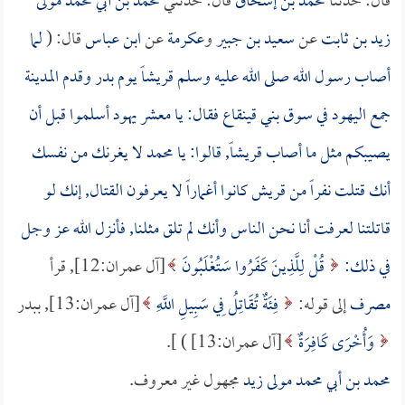
قال: حدثنا
محمد بن إسحاق
قال: حدثني
محمد بن أبي محمد مولى
زيد بن ثابت
عن
سعيد بن جبير
و
عكرمة
عن
ابن عباس
قال: (
لما
أصاب رسول الله صلى الله عليه وسلم قريشاً يوم بدر وقدم المدينة
جمع اليهود في سوق بني قينقاع فقال: يا معشر يهود أسلموا قبل أن
يصيبكم مثل ما أصاب قريشاً, قالوا: يا محمد لا يغرنك من نفسك
أنك قتلت نفراً من قريش كانوا أغماراً لا يعرفون القتال, إنك لو
قاتلتنا لعرفت أنا نحن الناس وأنك لم تلق مثلنا, فأنزل الله عز وجل
في ذلك:
قُلْ لِلَّذِينَ كَفَرُوا سَتُغْلَبُونَ
[آل عمران:12], قرأ
مصرف
إلى قوله:
فِئَةٌ تُقَاتِلُ فِي سَبِيلِ اللَّهِ
[آل عمران:13], ببدر
وَأُخْرَى كَافِرَةٌ
[آل عمران:13] ) ].
محمد بن أبي محمد مولى زيد
مجهول غير معروف.