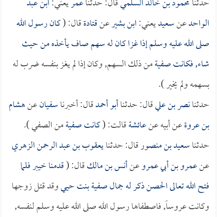
حدثنا
محمود بن خالد السلمي
قال: حدثنا
عمر
يعني:
ابن عبد
الواحد
عن
سعيد
يعني:
ابن بشير
عن
قتادة
قال: (
كان رسول الله
صلى الله عليه وسلم إذا غزا كان له سهم صاف يأخذه من حيث
شاء, فكانت
صفية
من ذلك السهم, وكان إذا لم يغز بنفسه ضرب له
بسهمه ولم يخير ).
حدثنا
نصر بن علي
قال: حدثنا
أبو أحمد
قال: أخبرنا
سفيان
عن
هشام
بن عروة
عن أبيه عن
عائشة
قالت: (
كانت
صفية
من الصفي ).
حدثنا
سعيد بن منصور
قال: حدثنا
يعقوب بن عبد الرحمن الزهري
عن
عمرو بن أبي عمرو
عن
أنس بن مالك
قال: (
قدمنا خيبر فلما
فتح الله تعالى الحصن ذكر له جمال
صفية بنت حيي
وقد قتل زوجها
وكانت عروساً, فاصطفاها رسول الله صلى الله عليه وسلم لنفسه,