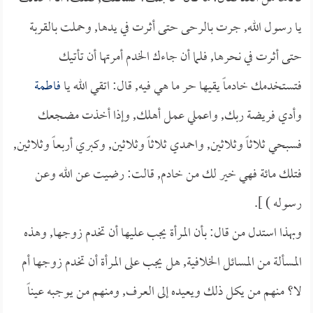
يا رسول الله, جرت بالرحى حتى أثرت في يدها, وحملت بالقربة
حتى أثرت في نحرها, فلما أن جاءك الخدم أمرتها أن تأتيك
فتستخدمك خادماً يقيها حر ما هي فيه, قال: اتقي الله يا
فاطمة
وأدي فريضة ربك, واعملي عمل أهلك, وإذا أخذت مضجعك
فسبحي ثلاثاً وثلاثين, واحمدي ثلاثاً وثلاثين, وكبري أربعاً وثلاثين,
فتلك مائة فهي خير لك من خادم, قالت: رضيت عن الله وعن
رسوله ) ].
وبهذا استدل من قال: بأن المرأة يجب عليها أن تخدم زوجها, وهذه
المسألة من المسائل الخلافية, هل يجب على المرأة أن تخدم زوجها أم
لا؟ منهم من يكل ذلك ويعيده إلى العرف, ومنهم من يوجبه عيناً