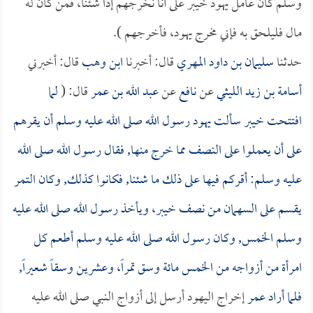
وسلم كان عامل يهود خيبر على أنا نخرجهم إذا شئنا، فمن كان له
مال فليلحق به فإني مخرج يهود، فأخرجهم ).
حدثنا
سليمان بن داود المهري
قال: أخبرنا
ابن وهب
قال: أخبرني
أسامة بن زيد الليثي
عن
نافع
عن
عبد الله بن عمر
قال: (
لما
افتتحت خيبر سألت يهود رسول الله صلى الله عليه وسلم أن يقرهم
على أن يعملوا على النصف مما خرج منها, فقال رسول الله صلى الله
عليه وسلم: أقركم فيها على ذلك ما شئنا, فكانوا كذلك, وكان التمر
يقسم على السهمان من نصف خيبر، ويأخذ رسول الله صلى الله عليه
وسلم الخمس, وكان رسول الله صلى الله عليه وسلم أطعم كل
امرأة من أزواجه من الخمس مائة وسق تمراً، وعشرين وسقاً شعيراً,
فلما أراد
عمر
إخراج اليهود أرسل إلى أزواج النبي صلى الله عليه