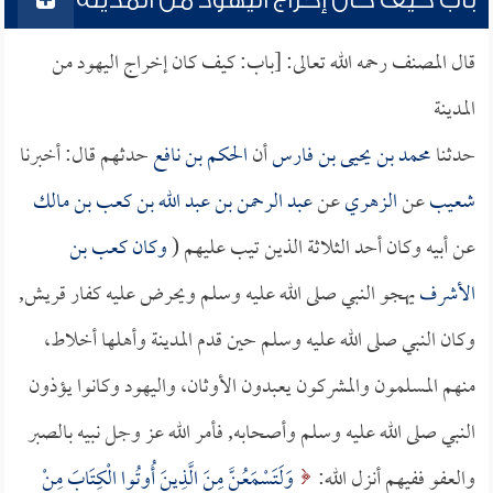
باب كيف كان إخراج اليهود من المدينة
قال المصنف رحمه الله تعالى: [باب: كيف كان إخراج اليهود من
المدينة
حدثنا
محمد بن يحيى بن فارس
أن
الحكم بن نافع
حدثهم قال: أخبرنا
شعيب
عن
الزهري
عن
عبد الرحمن بن عبد الله بن كعب بن مالك
عن أبيه وكان أحد الثلاثة الذين تيب عليهم (
وكان
كعب بن
الأشرف
يهجو النبي صلى الله عليه وسلم ويحرض عليه كفار قريش,
وكان النبي صلى الله عليه وسلم حين قدم المدينة وأهلها أخلاط،
منهم المسلمون والمشركون يعبدون الأوثان، واليهود وكانوا يؤذون
النبي صلى الله عليه وسلم وأصحابه, فأمر الله عز وجل نبيه بالصبر
والعفو ففيهم أنزل الله:
وَلَتَسْمَعُنَّ مِنَ الَّذِينَ أُوتُوا الْكِتَابَ مِنْ