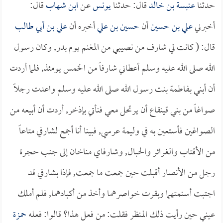
حدثنا
عنبسة بن خالد
قال: حدثنا
يونس
عن
ابن شهاب
قال:
أخبرني
علي بن حسين
أن
حسين بن علي
أخبره أن
علي بن أبي طالب
قال: (
كانت لي شارف من نصيبي من المغنم يوم بدر, وكان رسول
الله صلى الله عليه وسلم أعطاني شارفاً من الخمس يومئذ, فلما أردت
أن أبني بـفاطمة بنت رسول الله صلى الله عليه وسلم واعدت رجلاً
صواغاً من بني قينقاع أن يرتحل معي فنأتي بإذخر, أردت أن أبيعه من
الصواغين فأستعين به في وليمة عرسي, فبينا أنا أجمع لشارفي متاعاً
من الأقتاب والغرائر والحبال, وشارفاي مناخان إلى جنب حجرة
رجل من الأنصار أقبلت حين جمعت ما جمعت, فإذا بشارفي قد
اجتبت أسنمتهما وبقرت خواصرهما وأخذ من أكبادهما, فلم أملك
عيني حين رأيت ذلك المنظر فقلت: من فعل هذا؟ قالوا: فعله
حمزة