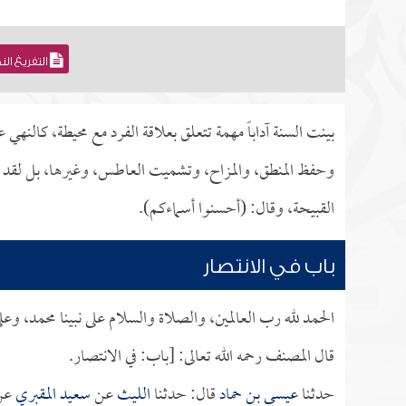
التفريغ ال
بينت السنة آداباً مهمة تتعلق بعلاقة الفرد مع محيطة، كالن
وحفظ المنطق، والمزاح، وتشميت العاطس، وغيرها، بل لقد ش
القبيحة، وقال: (أحسنوا أسماءكم).
باب في الانتصار
الحمد لله رب العالمين، والصلاة والسلام على نبينا محمد، وع
قال المصنف رحمه الله تعالى: [باب: في الانتصار.
حدثنا
عيسى بن حماد
قال: حدثنا
الليث
عن
سعيد المقبري
عن