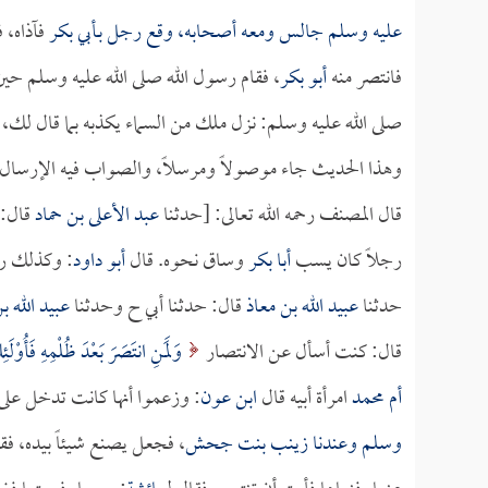
عليه وسلم جالس ومعه أصحابه، وقع رجل بـ
أبي بكر
فآذاه،
فانتصر منه
أبو بكر
، فقام رسول الله صلى الله عليه وسلم حي
صلى الله عليه وسلم: نزل ملك من السماء يكذبه بما قال لك،
وهذا الحديث جاء موصولاً ومرسلاً، والصواب فيه الإرس
قال المصنف رحمه الله تعالى: [حدثنا
عبد الأعلى بن حماد
قال: 
رجلاً كان يسب
أبا بكر
وساق نحوه. قال
أبو داود
: وكذلك ر
حدثنا
عبيد الله بن معاذ
قال: حدثنا أبي ح وحدثنا
عبيد الله 
قال: كنت أسأل عن الانتصار
وَلَمَنِ انتَصَرَ بَعْدَ ظُلْمِهِ فَأُوْلَ
أم محمد
امرأة أبيه قال
ابن عون
: وزعموا أنها كانت تدخل على أ
وسلم وعندنا
زينب بنت جحش
، فجعل يصنع شيئاً بيده، ف