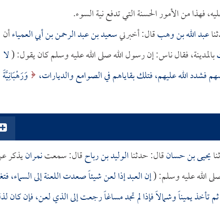
ليه، فهذا من الأمور الحسنة التي تدفع نية السوء.
نا
عبد الله بن وهب
قال: أخبرني
سعيد بن عبد الرحمن بن أبي العمياء
أن
بالمدينة، فقال ناس: إن رسول الله صلى الله عليه وسلم كان يقول: (
لا
هم فشدد الله عليهم، فتلك بقاياهم في الصوامع والديارات،
وَرَهْبَانِيَّةً
نا
يحيى بن حسان
قال: حدثنا
الوليد بن رباح
قال: سمعت
نمران
يذكر عن
ى الله عليه وسلم: (
إن العبد إذا لعن شيئاً صعدت اللعنة إلى السماء، فتغ
 ثم تأخذ يميناً وشمالاً فإذا لم تجد مساغاً رجعت إلى الذي لعن، فإن كان ل