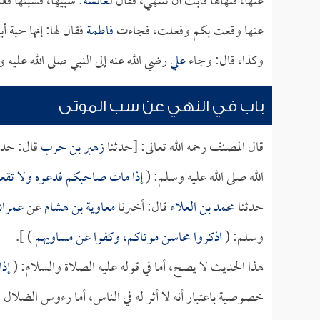
عنها، فنهاها فأبت أن تنتهي، فقال لـ
عائشة
: سبيها، فسبتها فغ
عنها وقعت بكم وفعلت، فجاءت
فاطمة
فقال لها: إنها حبة 
وكذا، قال: وجاء
علي
رضي الله عنه إلى النبي صلى الله عليه 
باب في النهي عن سب الموتى
قال المصنف رحمه الله تعالى: [حدثنا
زهير بن حرب
قال: حدث
الله صلى الله عليه وسلم: (
إذا مات صاحبكم فدعوه ولا تقعو
حدثنا
محمد بن العلاء
قال: أخبرنا
معاوية بن هشام
عن
عمران
وسلم: (
اذكروا محاسن موتاكم، وكفوا عن مساويهم
) ].
هذا الحديث لا يصح، أما في قوله عليه الصلاة والسلام: (
إذا
خصوصية باعتبار أنه لا أثر له في الناس، أما رءوس الضلال و