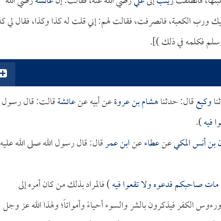
لبتها، فانطلقت
زينب
إلى
علي
رضي الله عنه، فقالت: إن
عائشة
رضي الله
أبيك ورب الكعبة، فانصرفت، فقالت لهم: إني قلت له كذا وكذا، فقال لي كذ
وسلم فكلمه في ذلك )].
نا
وكيع
قال: حدثنا
هشام بن عروة
عن أبيه عن
عائشة
قالت: قال رسول
ا فيه
).
 بن أنس المكي
عن
عطاء
عن
ابن عمر
قال: قال رسول الله صلى الله عليه
 مات صاحبكم فدعوه ولا تقعوا فيه
) فالمراد بذلك من كان أمره إلى
رءوس الكفر فيذكرون بالشر والسوء أحياءً وأمواتاً؛ ولهذا الله عز وجل