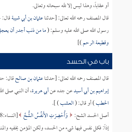
أو عقاباً، وهذا ليس إلا لله سبحانه وتعالى.
قال المصنف رحمه الله تعالى: [حدثنا
عثمان بن أبي شيبة
قال: ح
رسول الله صلى الله عليه وسلم: (
ما من ذنب أجدر أن يعجل ال
وقطيعة الرحم
)]
باب في الحسد
قال المصنف رحمه الله تعالى: [حدثنا
عثمان بن صالح
قال: حد
إبراهيم بن أبي أسيد
عن جده عن
أبي هريرة
، أن النبي صلى ال
الحطب
) أو قال: (
العشب
) ].
أصل الحسد الشح:
وَأُحْضِرَتِ الأَنفُسُ الشُّحَّ
[النساء:128] فإذا وجد الشح في فطرة الإنسان فينتج عنه الحسد.
إذاً: فكل نفس فيها شيء من الحسد، ولكن المؤمن يخفيه والم