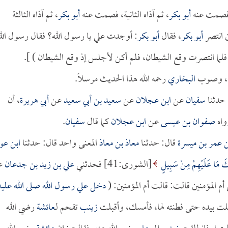
 فصمت عنه
أبو بكر
، ثم آذاه الثانية، فصمت عنه
أبو بكر
، ثم آذاه الثالثة
ن انتصر
أبو بكر
، فقال
أبو بكر
: أوجدت علي يا رسول الله؟ فقال رسول الل
 فلما انتصرت وقع الشيطان، فلم أكن لأجلس إذ وقع الشيطان ) ].
ال، وصوب
البخاري
رحمه الله هذا الحديث مرسلاً.
حدثنا
سفيان
عن
ابن عجلان
عن
سعيد بن أبي سعيد
عن
أبي هريرة
، أن
واه
صفوان بن عيسى
عن
ابن عجلان
كما قال
سفيان
.
بن عمر بن ميسرة
قال: حدثنا
معاذ بن معاذ
المعنى واحد قال: حدثنا
ابن عو
ئِكَ مَا عَلَيْهِمْ مِنْ سَبِيلٍ
[الشورى:41] فحدثني
علي بن زيد بن جدعان
ع
م المؤمنين قالت: قالت أم المؤمنين: (
دخل علي رسول الله صلى الله عليه
قلت بيده حتى فطنته لها، فأمسك، وأقبلت
زينب
تقحم لـ
عائشة
رضي الله