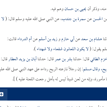
نه، وذكر أن
يحيى بن حسان
وهم فيه.
ن
الحسن
عن
سمرة بن جندب
، عن النبي صلى الله عليه وسلم قال: (
لا
ثنا
هشام بن سعد
عن
أبي حازم
و
زيد بن أسلم
عن
أم الدرداء
قالت:
لم يقول: (
لا يكون اللعانون شفعاء ولا شهداء
).
خزم الطائي
قال: حدثنا
بشر بن عمر
قال: حدثنا
أبان بن يزيد العطار
قال:
ريح، وقال
مسلم
: إن رجلاً نازعته الريح رداءه على عهد النبي صلى الله علي
ا مأمورة، وإنه من لعن شيئاً ليس له بأهل رجعت اللعنة عليه ) ].