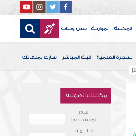
المكتبة
المواريث
بنين وبنات
الشجرة العلمية
البث المباشر
شارك بملفاتك
مكتبتك الصوتية
اسم
المستخدم:
كـلـــمـة