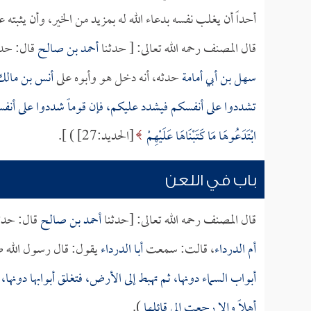
أحداً أن يغلب نفسه بدعاء الله له بمزيد من الخير، وأن يثبته ع
قال المصنف رحمه الله تعالى: [ حدثنا
أحمد بن صالح
قال: حدث
سهل بن أبي أمامة
حدثه، أنه دخل هو وأبوه على
أنس بن مالك
تشددوا على أنفسكم فيشدد عليكم، فإن قوماً شددوا على أنفس
ابْتَدَعُوهَا مَا كَتَبْنَاهَا عَلَيْهِمْ
[الحديد:27] ) ].
باب في اللعن
قال المصنف رحمه الله تعالى: [حدثنا
أحمد بن صالح
قال: حدث
أم الدرداء
، قالت: سمعت
أبا الدرداء
يقول: قال رسول الله صل
أبواب السماء دونها، ثم تهبط إلى الأرض، فتغلق أبوابها دونها،
أهلاً وإلا رجعت إلى قائلها
).