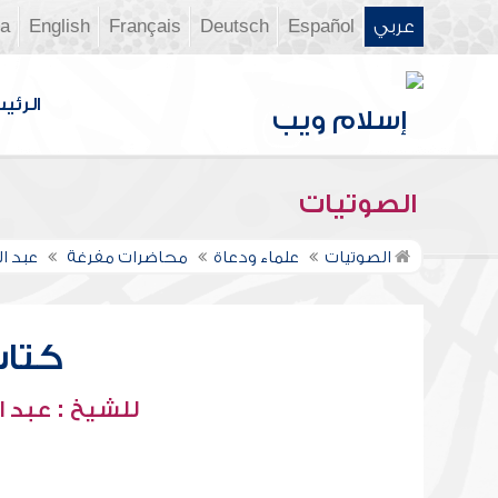
عربي
Español
Deutsch
Français
English
ia
الرئي
الصوتيات
الصوتيات
علماء ودعاة
محاضرات مفرغة
عبد ا
كتاب 
للشيخ : عبد ا