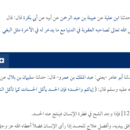
دثنا
ابن علية
عن
عيينة بن عبد الرحمن
عن أبيه عن
أبي بكرة
قال: قال
له تعالى لصاحبه العقوبة في الدنيا مع ما يدخر له في الآخرة مثل البغي
ثنا
أبو عامر
-يعني:
عبد الملك بن عمرو
- قال: حدثنا
سليمان بن بلال
عن
له عليه وسلم قال: (
إياكم والحسد؛ فإن الحسد يأكل الحسنات كما تأكل النا
نافق يبديه، وأفضل علاج للحسد إذا رأى الإنسان فضلاً أعطاه الله عز وج