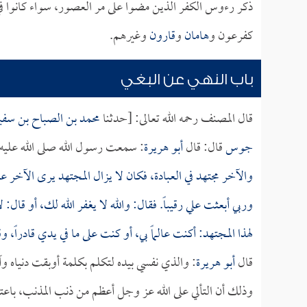
ذكر رءوس الكفر الذين مضوا على مر العصور، سواء كانوا في 
كفرعون و
هامان
و
قارون
وغيرهم.
باب النهي عن البغي
قال المصنف رحمه الله تعالى: [حدثنا
محمد بن الصباح بن سفي
جوس
قال: قال
أبو هريرة
: سمعت رسول الله صلى الله عليه
والآخر مجتهد في العبادة، فكان لا يزال المجتهد يرى الآخر 
وربي أبعثت علي رقيباً. فقال: والله لا يغفر الله لك، أو قال:
لهذا المجتهد: أكنت عالماً بي، أو كنت على ما في يدي قادراً،
قال
أبو هريرة
: والذي نفسي بيده لتكلم بكلمة أوبقت دنياه وآ
وذلك أن التألي على الله عز وجل أعظم من ذنب المذنب، باعتبار