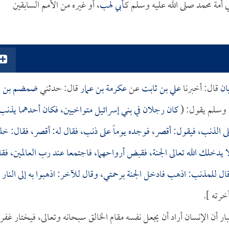
أمة محمد صلى الله عليه وسلم كـ
أبي لهب
، أو غيره من الأمم السابقين
ان
قال: أخبرنا
علي بن ثابت
عن
عكرمة بن عمار
قال: حدثني
ضمضم بن
 وسلم يقول: (
كان رجلان في بني إسرائيل متواخيين، فكان أحدهما يذنب
على الذنب، فيقول: أقصر، فوجده يوماً على ذنب، فقال له: أقصر، فقال: خل
 لا يدخلك الله تعالى الجنة، فقبض أرواحهما، فاجتمعا عند رب العالمين، فق
 وقال للمذنب: اذهب فادخل الجنة برحمتي، وقال للآخر: اذهبوا به إلى النار
خرته ].
 أن الإنسان أراد أن يجعل نفسه مقام الخالق سبحانه وتعالى، فيختار غفران