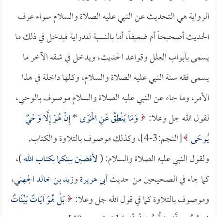
الرواية هي التحديث عن النبي عليه الصلاة والسلام سواء عرف
الحديث أصحيحاً أم ضعيفاً، أما بالنسبة للدراية فيدخل في ذلك ما
يسمى بأبواب العلل وقواعد الحديث، ويدخل في شقه الآخر ما
يسمى فقه سنة النبي عليه الصلاة والسلام، وكلها داخلة في هذا
الأمر، وما جاء عن النبي عليه الصلاة والسلام موصوف بالوحي،
لقول الله جل وعلا:
وَمَا يَنْطِقُ عَنِ الْهَوَى
*
إِنْ هُوَ إِلَّا وَحْيٌ
يُوحَى
[النجم:3-4]، وكذلك موصوف بالتلاوة والكتاب,
ولقول النبي عليه الصلاة والسلام: (
لأقضين بينكما بكتاب الله
)،
كما جاء في الصحيحين من حديث
أبي هريرة
و
زيد بن خالد الجهني
،
وموصوف بالتلاوة كما في قول الله جل وعلا:
بَلْ هُوَ آيَاتٌ بَيِّنَاتٌ