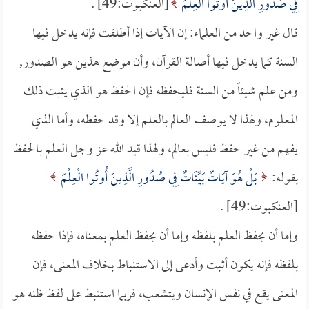
فِي صُدُورِ الَّذِينَ أُوتُوا الْعِلْمَ
[العنكبوت:49] .
قال غير واحد من العلماء: إن الآيات إذا أطلقت فإنه يدخل فيها
السنة كما يدخل فيها أصالة القرآن، وأن موضع هذين هو الصدور,
ومن علم شيئاً من السنة فليحفظه فإن الحفظ هو الذي يثبت ذلك
المعلوم، ولهذا لا يوصف العالم بالعلم إلا وقد حفظه، وأما الذي
يفهم من غير حفظ فليس بعالم، ولهذا قيد الله عز وجل العلم بالحفظ
بقوله:
بَلْ هُوَ آيَاتٌ بَيِّنَاتٌ فِي صُدُورِ الَّذِينَ أُوتُوا الْعِلْمَ
[العنكبوت:49] .
وإما أن يحفظ العلم بلفظه وإما أن يحفظ العلم بمعناه، فإذا حفظه
بلفظه فإنه يكون أثبت وأدعى إلى الاستنباط بخلاف المعنى، فإن
المعنى يقع في نفس الإنسان ويتشعب، فربما استنبط على لفظ ظنه هو