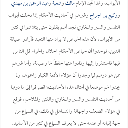
الأبواب، ولهذا تجد الإمام
مالك
و
شعبة
و
عبد الرحمن بن مهدي
و
وكيع بن الجراح
وغيرهم في أحاديث الأحكام إذا دخلت أبواب
التفسير والسير والمغازي نجد أنهم يقلون حتى يتلاشوا في كثير
من الأبواب، لأن هذه الحياض لا يراد منها التعبد فأرادوا صيانة
الدين، فوجدوا أن حياض الأحكام الحلال والحرام قل الناس
فيها فاستنفروا إليها وذادوا عنها حفظاً لها وصيانة، وأما غيرهم
ممن هو دونهم لما وجدوا أن هؤلاء الأئمة الكبار زاحموهم ولم
يجدوا لهم موضعاً في أمثال هذه الأحاديث؛ انصرفوا إلى ما دونها
من أحاديث التفسير والسير والمغازي والفتن والملاحم، فوقع
في هؤلاء الضعف والجهالة والتساهل في ذلك، في السماع من
جهة إثباته أو عدمه حتى لا يعرف السماع في كثير من الأسانيد.