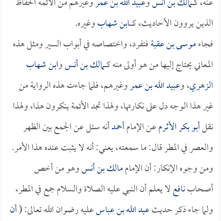
عنه، كــــ
مالك بن أنس
و
عبيد الله بن عمر
وغيرهم من الأئمة الحفاظ
الذين يروون الأحاديث، كـــــ
ابن شهاب
وغيره.
فجاء
موسى بن عقبة
فتفرد، واختصاصه في أبواب السير ومثل هذه
المعاني يحتاج إليها من هو أولى منه كــــ
مالك بن أنس
و
ابن شهاب
الزهري
، و
عبيد الله بن عمر
وغيرهم، فلما جاءت هذه الرواية من
غير هذا الوجه دل على نكارتها، ولهذا تجد الأئمة ينكرون هذا، ولهذا
نقل
أبو بكر الأثرم
عن الإمام
أحمد
أنه سئل عن الجمع بين الظهر
والعصر في المطر قال: ما سمعته، يعني: أنه لا يثبت عنده هذا الأمر.
ومن وجوه الإنكار: أن الإمام
مالك بن أنس
وهو من أخص
أصحاب
نافع
لا يعلم أن النبي عليه الصلاة والسلام جمع في المطر،
ولما جاء ذكر حديث
عبد الله بن عباس
عليه رضوان الله تعالى: (
أن