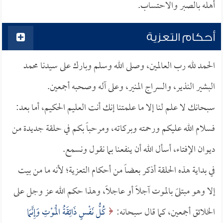
أهله بالصبر والاحتساب.
أحكام التعزية
الحمد لله رب العالمين، وصلى الله وسلم وبارك على سيدنا محمد
البشير النذير، والسراج المنير، وعلى آله وصحبه أجمعين.
سبحانك لا علم لنا إلا ما علمتنا إنك أنت العليم الحكيم، أما بعد:
فسلام الله عليكم ورحمته وبركاته، ومرحباً بكم في حلقة جديدة من
ديوان الإفتاء، أسأل الله أن ينفعنا بما نقول ونسمع.
في بداية هذه الحلقة أذكر بعضاً من أحكام التعزية؛ لأنه ما من بيت
إلا وهو مبتلىً بالموت آجلاً أو عاجلاً، وهذا حكم الله عز وجل على
الخلائق أجمعين، كما قال سبحانه:
كُلُّ نَفْسٍ ذَائِقَةُ الْمَوْتِ وَإِنَّمَا