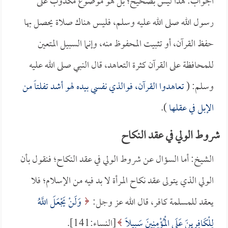
الجواب: هذا ليس بصحيح؛ بل هو موضوع مكذوب على
رسول الله صلى الله عليه وسلم، فليس هناك صلاة يحصل بها
حفظ القرآن، أو تثبيت المحفوظ منه، وإنما السبيل المتعين
للمحافظة على القرآن كثرة التعاهد، قال النبي صلى الله عليه
وسلم: (
تعاهدوا القرآن، فوالذي نفسي بيده لهو أشد تفلتاً من
الإبل في عقلها
).
شروط الولي في عقد النكاح
الشيخ: أما السؤال عن شروط الولي في عقد النكاح؛ فنقول بأن
الولي الذي يتولى عقد نكاح المرأة لا بد فيه من الإسلام؛ فلا
يعقد للمسلمة كافر، قال الله عز وجل:
وَلَنْ يَجْعَلَ اللَّهُ
لِلْكَافِرِينَ عَلَى الْمُؤْمِنِينَ سَبِيلًا
[النساء:141].