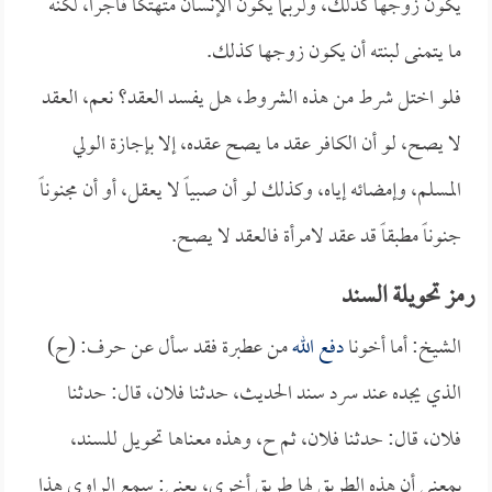
يكون زوجها كذلك، ولربما يكون الإنسان متهتكاً فاجراً، لكنه
ما يتمنى لبنته أن يكون زوجها كذلك.
فلو اختل شرط من هذه الشروط، هل يفسد العقد؟ نعم، العقد
لا يصح، لو أن الكافر عقد ما يصح عقده، إلا بإجازة الولي
المسلم، وإمضائه إياه، وكذلك لو أن صبياً لا يعقل، أو أن مجنوناً
جنوناً مطبقاً قد عقد لامرأة فالعقد لا يصح.
رمز تحويلة السند
الشيخ: أما أخونا
دفع الله
من عطبرة فقد سأل عن حرف: (ح)
الذي يجده عند سرد سند الحديث، حدثنا فلان، قال: حدثنا
فلان، قال: حدثنا فلان، ثم ح، وهذه معناها تحويل للسند،
بمعنى أن هذه الطريق لها طريق أخرى، يعني: سمع الراوي هذا