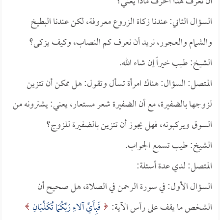
أن نعرف هذا الحرف ماذا يعني؟
السؤال الثاني: عندنا زكاة الزروع معروفة، لكن عندنا البطيخ
والشمام والعجور، نريد أن نعرف كم النصاب، وكيف يزكى؟
الشيخ: طيب خيراً إن شاء الله.
المتصل: السؤال: هناك امرأة تسأل وتقول: هل ممكن أن تتزين
لزوجها بالضفيرة، مع أن الضفيرة شعر مستعار، يعني: يشترونه من
السوق ويركبونه، فهل يجوز أن تتزين بالضفيرة للزوج؟
الشيخ: طيب تسمع الجواب.
المتصل: لدي عدة أسئلة:
السؤال الأول: في سورة الرحمن في الصلاة، هل صحيح أن
الشخص ما يقف على رأس الآية:
فَبِأَيِّ آلاءِ رَبِّكُمَا تُكَذِّبَانِ