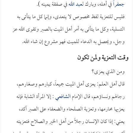
جعفراً
في أهله، وبارك ل
عبد الله
في صفقة يمينه ).
فليس للتعزية لفظ مخصوص لا يتعدى، وإنما كل ما يتأتى به
التسلية، وكل ما يتأتى به أمر أهل الميت بالصبر وتقوى الله عز
وجل، ويحصل به الدعاء للميت فهو مشروع إن شاء الله.
وقت التعزية ولمن تكون
ومن الذي يعزى؟
قال أهل العلم: يعزى أهل الميت جميعاً، كبارهم وصغارهم،
رجالهم ونساؤهم، قال الإمام
الشافعي
: إلا المرأة الشابة فإنه
يعزيها محارمها، وتعزية الصلحاء والضعفاء على الصبر آكد،
يعني: إذا كان الإنسان رجلاً من أهل الخير والصلاح فتعزيته