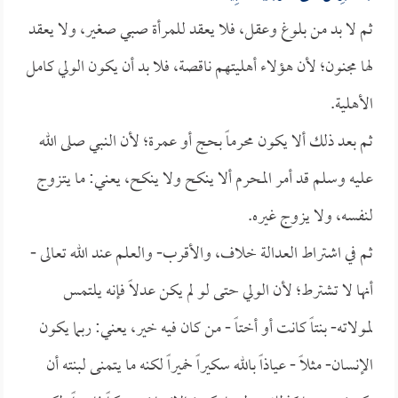
ثم لا بد من بلوغ وعقل، فلا يعقد للمرأة صبي صغير، ولا يعقد
لها مجنون؛ لأن هؤلاء أهليتهم ناقصة، فلا بد أن يكون الولي كامل
الأهلية.
ثم بعد ذلك ألا يكون محرماً بحج أو عمرة؛ لأن النبي صلى الله
عليه وسلم قد أمر المحرم ألا ينكح ولا ينكح، يعني: ما يتزوج
لنفسه، ولا يزوج غيره.
ثم في اشتراط العدالة خلاف، والأقرب- والعلم عند الله تعالى -
أنها لا تشترط؛ لأن الولي حتى لو لم يكن عدلاً فإنه يلتمس
لمولاته- بنتاً كانت أو أختاً - من كان فيه خير، يعني: ربما يكون
الإنسان- مثلاً - عياذاً بالله سكيراً خميراً لكنه ما يتمنى لبنته أن