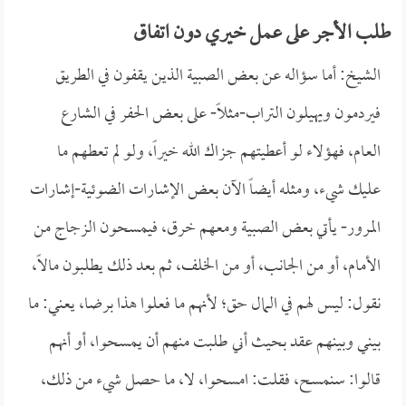
طلب الأجر على عمل خيري دون اتفاق
الشيخ: أما سؤاله عن بعض الصبية الذين يقفون في الطريق
فيردمون ويهيلون التراب-مثلاً- على بعض الحفر في الشارع
العام، فهؤلاء لو أعطيتهم جزاك الله خيراً، ولو لم تعطهم ما
عليك شيء، ومثله أيضاً الآن بعض الإشارات الضوئية-إشارات
المرور- يأتي بعض الصبية ومعهم خرق، فيمسحون الزجاج من
الأمام، أو من الجانب، أو من الخلف، ثم بعد ذلك يطلبون مالاً،
نقول: ليس لهم في المال حق؛ لأنهم ما فعلوا هذا برضا، يعني: ما
بيني وبينهم عقد بحيث أني طلبت منهم أن يمسحوا، أو أنهم
قالوا: سنمسح، فقلت: امسحوا، لا، ما حصل شيء من ذلك،