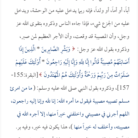
أباً، أو أماً، أو ولداً، فإنه ربما يدخل عليه من الوحشة، ويدخل
عليه من الجزع شيء، فإذا جاءه الناس وذكروه بتقوى الله عز
وجل، وأن المصيبة قد وقعت، وأن الأجر العظيم لمن صبر،
وذكروه بقول الله عز وجل:
وَبَشِّرِ الصَّابِرِينَ
*
الَّذِينَ إِذَا
أَصَابَتْهُمْ مُصِيبَةٌ قَالُوا إِنَّا لِلَّهِ وَإِنَّا إِلَيْهِ رَاجِعُونَ
*
أُوْلَئِكَ عَلَيْهِمْ
صَلَوَاتٌ مِنْ رَبِّهِمْ وَرَحْمَةٌ وَأُوْلَئِكَ هُمُ الْمُهْتَدُونَ
[البقرة:155-
157]، وذكروه بقول النبي صلى الله عليه وسلم: (
ما من امرئ
مسلم تصيبه مصيبة فيقول ما أمره الله: إنا لله وإنا إليه راجعون،
اللهم أجرني في مصيبتي واخلفني خيراً منها، إلا آجره الله في
مصيبته، وأخلف له خيراً منها
)، هذا يكون فيه خير، وفيه بر.