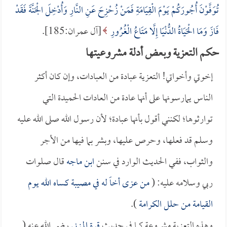
تُوَفَّوْنَ أُجُورَكُمْ يَوْمَ الْقِيَامَةِ فَمَنْ زُحْزِحَ عَنِ النَّارِ وَأُدْخِلَ الْجَنَّةَ فَقَدْ
فَازَ وَمَا الْحَيَاةُ الدُّنْيَا إِلَّا مَتَاعُ الْغُرُورِ
[آل عمران:185].
حكم التعزية وبعض أدلة مشروعيتها
إخوتي وأخواتي! التعزية عبادة من العبادات، وإن كان أكثر
الناس يمارسونها على أنها عادة من العادات الحميدة التي
توارثوها؛ لكنني أقول بأنها عبادة؛ لأن رسول الله صلى الله عليه
وسلم قد فعلها، وحرص عليها، وبشر بما فيها من الأجر
والثواب، ففي الحديث الوارد في سنن
ابن ماجه
قال صلوات
ربي وسلامه عليه: (
من عزى أخاً له في مصيبة كساه الله يوم
القيامة من حلل الكرامة
).
وهذه التعزية مشروعة كما في حديث
قرة المزني
رضي الله عنه (