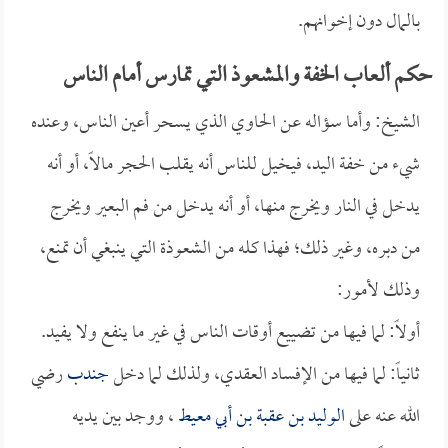
بالمال دون إخوانهم.
حكم ألعاب الخفة والمشعوذ التي تمارس أمام الناس
الشيخ: وأما سؤاله عن الحاوي الذي يسحر أعين الناس، وعنده
شيء من خفة اليد، فيخيل للناس أنه يقلب الحجر مالاً، أو أنه
يدخل في النار ويخرج منها، أو أنه يدخل من فم البعير ويخرج
من دبره، وغير ذلك؛ فهذا كله من الشعوذة التي ينبغي أن تمنع،
وذلك لأمور:
أولاً: لما فيها من تضييع أوقات الناس في غير ما ينفع ولا يفيد.
ثانياً: لما فيها من الإفساد العقدي، ولذلك لما دخل
جندب
رضي
الله عنه على
الوليد بن عقبة بن أبي معيط
، ووجد بين يديه