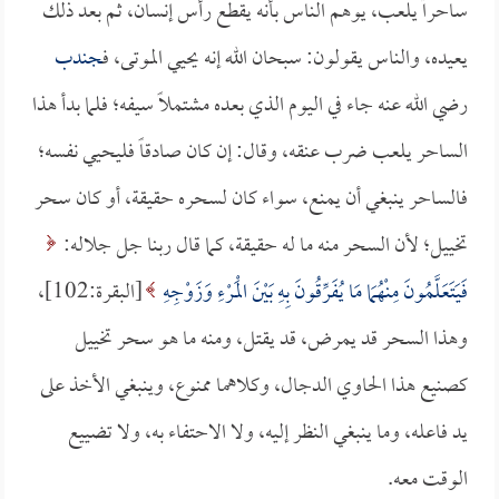
ساحراً يلعب، يوهم الناس بأنه يقطع رأس إنسان، ثم بعد ذلك
يعيده، والناس يقولون: سبحان الله إنه يحيي الموتى، ف
جندب
رضي الله عنه جاء في اليوم الذي بعده مشتملاً سيفه؛ فلما بدأ هذا
الساحر يلعب ضرب عنقه، وقال: إن كان صادقاً فليحيي نفسه؛
فالساحر ينبغي أن يمنع، سواء كان لسحره حقيقة، أو كان سحر
تخييل؛ لأن السحر منه ما له حقيقة، كما قال ربنا جل جلاله:
فَيَتَعَلَّمُونَ مِنْهُمَا مَا يُفَرِّقُونَ بِهِ بَيْنَ الْمَرْءِ وَزَوْجِهِ
[البقرة:102]،
وهذا السحر قد يمرض، قد يقتل، ومنه ما هو سحر تخييل
كصنيع هذا الحاوي الدجال، وكلاهما ممنوع، وينبغي الأخذ على
يد فاعله، وما ينبغي النظر إليه، ولا الاحتفاء به، ولا تضييع
الوقت معه.