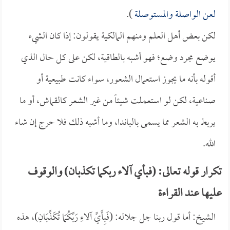
لعن الواصلة والمستوصلة
).
لكن بعض أهل العلم ومنهم المالكية يقولون: إذا كان الشيء
يوضع مجرد وضع؛ فهو أشبه بالطاقية، لكن على كل حال الذي
أقوله بأنه ما يجوز استعمال الشعور، سواء كانت طبيعية أو
صناعية، لكن لو استعملت شيئاً من غير الشعر كالقماش، أو ما
يربط به الشعر مما يسمى بالباندا، وما أشبه ذلك فلا حرج إن شاء
الله.
تكرار قوله تعالى: (فبأي آلاء ربكما تكذبان) والوقوف
عليها عند القراءة
الشيخ: أما قول ربنا جل جلاله: (فَبِأَيِّ آلاءِ رَبِّكُمَا تُكَذِّبَانِ)، هذه