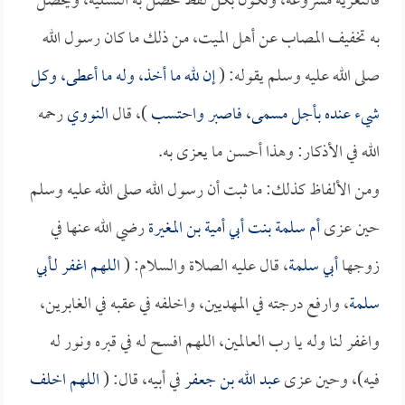
فالتعزية مشروعة، وتكون بكل لفظ تحصل به التسلية، ويحصل
به تخفيف المصاب عن أهل الميت، من ذلك ما كان رسول الله
صلى الله عليه وسلم يقوله: (
إن لله ما أخذ، وله ما أعطى، وكل
شيء عنده بأجل مسمى، فاصبر واحتسب
)، قال
النووي
رحمه
الله في الأذكار: وهذا أحسن ما يعزى به.
ومن الألفاظ كذلك: ما ثبت أن رسول الله صلى الله عليه وسلم
حين عزى
أم سلمة بنت أبي أمية بن المغيرة
رضي الله عنها في
زوجها
أبي سلمة
، قال عليه الصلاة والسلام: (
اللهم اغفر لـ
أبي
سلمة
، وارفع درجته في المهديين، واخلفه في عقبه في الغابرين،
واغفر لنا وله يا رب العالمين، اللهم افسح له في قبره ونور له
فيه)، وحين عزى
عبد الله بن جعفر
في أبيه، قال: (
اللهم اخلف