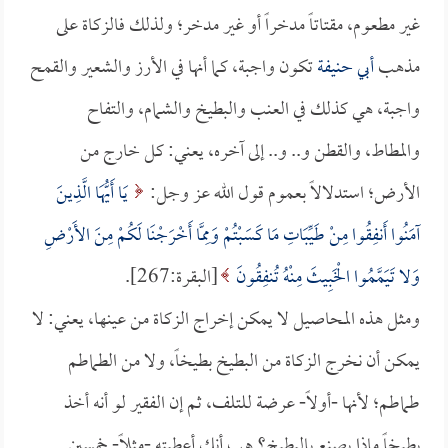
غير مطعوم، مقتاتاً مدخراً أو غير مدخر؛ ولذلك فالزكاة على
مذهب
أبي حنيفة
تكون واجبة، كما أنها في الأرز والشعير والقمح
واجبة، هي كذلك في العنب والبطيخ والشمام، والتفاح
والمطاط، والقطن و.. و.. إلى آخره، يعني: كل خارج من
الأرض؛ استدلالاً بعموم قول الله عز وجل:
يَا أَيُّهَا الَّذِينَ
آمَنُوا أَنفِقُوا مِنْ طَيِّبَاتِ مَا كَسَبْتُمْ وَمِمَّا أَخْرَجْنَا لَكُمْ مِنَ الأَرْضِ
وَلا تَيَمَّمُوا الْخَبِيثَ مِنْهُ تُنفِقُونَ
[البقرة:267].
ومثل هذه المحاصيل لا يمكن إخراج الزكاة من عينها، يعني: لا
يمكن أن نخرج الزكاة من البطيخ بطيخاً، ولا من الطماطم
طماطم؛ لأنها -أولاً- عرضة للتلف، ثم إن الفقير لو أنه أخذ
بطيخاً ماذا يصنع بالبطيخ؟ هب أنك أعطيته -مثلاً- خمسين