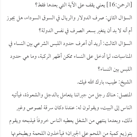
[الرحمن:16] يعني يقف على الآية التي بعدها فقط؟
السؤال الثاني: صرف الدولار والريال في السوق السوداء، هل يجوز
أم أنه لا بد أن يتغير بسعر الصرف في نفس الدولة؟
السؤال الثالث: أريد أن أعرف حدود اللبس الشرعي بين النساء في
المناسبات، لما أدخل على النساء ممكن أظهر الركبة، وما هي حدود
اللبس بين النساء؟
الشيخ: طيب، بارك الله فيك.
المتصل: هناك رجل من جيراننا يتعامل بالدجل والشعوذة، فيأتيه
الناس إلى البيت، ويقولون له: عندنا دكان سرقة لصوص وغير
ذلك، وبعدما ينتهي من الشغل يعطيه الناس خروفاً فيذبحه ويقوم
بتوزيع كمية من اللحم على الجيران؛ فيأخذون اللحمة ويطبخونها