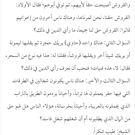
والقروش أصبحت حقاً لأبيهم، ثم توفي أبوهم؛ فقال الأولاد:
القروش حقنا، نحن ثمرناها، وهناك ناس آخرون من إخوانهم
قالوا: القروش حق لنا جميعاً، ما رأي الدين في ذلك؟
السؤال الثاني: هناك واحد (حاوي) يريك حجرة ثم يقلبها ليمونة
أو يريك شيئاً آخر ويقلبها قروشاً، فقلنا له: هذا فيه نوع من السحر،
فقال: لا، هذه فنيات؛ فنحب أن نعرف رأي الدين في ذلك؟
السؤال الثالث والأخير: هناك ناس يكونون شغالين في الطرقات
التي فيها حفر يعملون لها تراباً، وأحياناً يردمون الطريق بالتراب
الذي يحملونه بالعربية، وأحياناً بخرسانة، هؤلاء الناس هل لهم حق
من المال الذي يطلبونه أم أن شغلهم شغل فاسد؟
الشيخ: طيب شكراً.