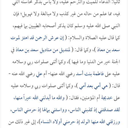
ثانياً: الدعاء للميت والترحم عليه، ولا بأس بذكر محاسنه التي
فيه، مما علم من حاله من غير كذب ولا مبالغة ولا تهويل؛ فإن
النبي صلى الله عليه وسلم كان يذكر أصحابه الطيبين بما فيهم،
كما قال عليه الصلاة والسلام: (
إن عرش الرحمن قد اهتز لموت
سعد بن معاذ
)، وكما قال: (
لمنديل من مناديل
سعد بن معاذ
في
الجنة خير من الدنيا وما فيها )، وكما أثنى صلوات ربي وسلامه
عليه على
فاطمة بنت أسد
رضي الله عنها- أم
علي
رضي الله عنه -
قال: (
هي أمي بعد أمي
)، وكما أثنى صلوات ربي وسلامه عليه
على
خديجة
أم المؤمنين، فقال: (
والله ما أبدلني الله خيراً منها،
لقد صدقتني إذ كذبني الناس، وواستني بمالها إذ حرمني الناس،
ورزقني الله منها الولد إذ حرمني أولاد النساء
)، إلى غير ذلك من