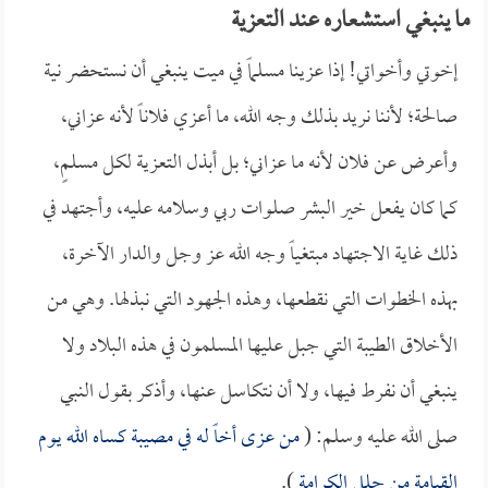
ما ينبغي استشعاره عند التعزية
إخوتي وأخواتي! إذا عزينا مسلماً في ميت ينبغي أن نستحضر نية
صالحة؛ لأننا نريد بذلك وجه الله، ما أعزي فلاناً لأنه عزاني،
وأعرض عن فلان لأنه ما عزاني؛ بل أبذل التعزية لكل مسلمٍ،
كما كان يفعل خير البشر صلوات ربي وسلامه عليه، وأجتهد في
ذلك غاية الاجتهاد مبتغياً وجه الله عز وجل والدار الآخرة،
بهذه الخطوات التي نقطعها، وهذه الجهود التي نبذلها. وهي من
الأخلاق الطيبة التي جبل عليها المسلمون في هذه البلاد ولا
ينبغي أن نفرط فيها، ولا أن نتكاسل عنها، وأذكر بقول النبي
صلى الله عليه وسلم: (
من عزى أخاً له في مصيبة كساه الله يوم
القيامة من حلل الكرامة
).