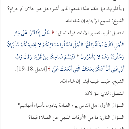
ويأكلونها، فما حكم هذا اللحم الذي أكلوه هل هو حلال أم حرام؟
الشيخ: تسمع الإجابة إن شاء الله.
المتصل: أريد تفسير الآيات قوله تعالى:
حَتَّى إِذَا أَتَوْا عَلَى وَادِ
النَّمْلِ قَالَتْ نَمْلَةٌ يَا أَيُّهَا النَّمْلُ ادْخُلُوا مَسَاكِنَكُمْ لا يَحْطِمَنَّكُمْ سُلَيْمَانُ
وَجُنُودُهُ وَهُمْ لا يَشْعُرُونَ
*
فَتَبَسَّمَ ضَاحِكًا مِنْ قَوْلِهَا وَقَالَ رَبِّ
أَوْزِعْنِي أَنْ أَشْكُرَ نِعْمَتَكَ الَّتِي أَنْعَمْتَ عَلَيَّ
[النمل:18-19].
الشيخ: طيب طيب أبشر إن شاء الله.
المتصل: لدي سؤالان:
السؤال الأول: هل الناس يوم القيامة ينادون بأسماء أمهاتهم؟
السؤال الثاني: ما هي الأوقات المنهي عن الصلاة فيها؟