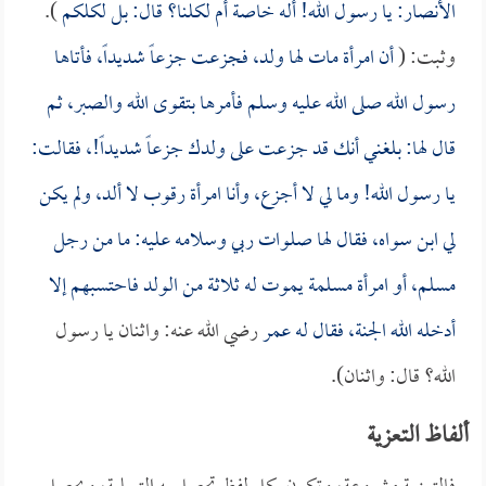
الأنصار: يا رسول الله! أله خاصة أم لكلنا؟ قال: بل لكلكم
).
وثبت: (
أن امرأة مات لها ولد، فجزعت جزعاً شديداً، فأتاها
رسول الله صلى الله عليه وسلم فأمرها بتقوى الله والصبر، ثم
قال لها: بلغني أنك قد جزعت على ولدك جزعاً شديداً!، فقالت:
يا رسول الله! وما لي لا أجزع، وأنا امرأة رقوب لا ألد، ولم يكن
لي ابن سواه، فقال لها صلوات ربي وسلامه عليه: ما من رجل
مسلم، أو امرأة مسلمة يموت له ثلاثة من الولد فاحتسبهم إلا
أدخله الله الجنة، فقال له
عمر
رضي الله عنه: واثنان يا رسول
الله؟ قال: واثنان).
ألفاظ التعزية