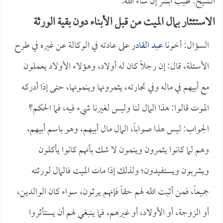
الشيخ: طيب أبشر إن شاء الله.
الاستئثار بمال الميت من قبل الأبناء دون بقية الورثة
السؤال: أخونا
عبد القادر
على عادته في الوكالة عن غيره في طرح
الأسئلة، قال: إن رجلاً كان له أولاد، وهؤلاء الأولاد يعملون
مع أبيهم في ماله وفي تجارته، يثمرونها وينمونها، حتى إذا أدركه
الموت قالوا: هذا المال لنا وليس لغيرنا شيء فيه، فما الحكم؟
الجواب: ليس هذا صواباً، المال مال أبيهم، وهو باسم أبيهم،
وهم لما كانوا يثمرون وينمون لا شك بأنهم كانوا يأكلون
ويشربون ويستفيدون؛ ولذلك إذا مات الميت فالمال لورثته
جميعاً، فمن أثبت الله لهم حقاً فإنهم يرثون، سواء كان الوالدين،
أو الزوجة، أو الأولاد، أو غيرهم، فما ينبغي لهم أن يستأثروا