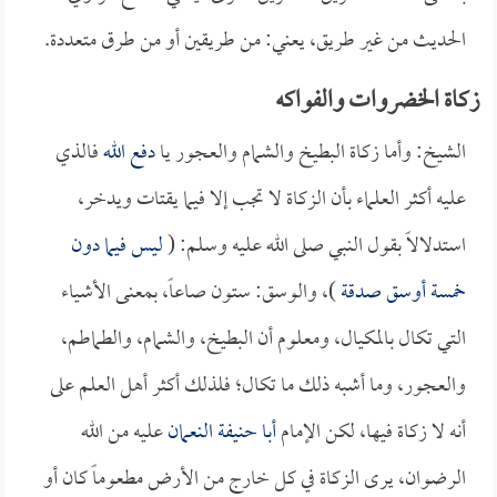
الحديث من غير طريق، يعني: من طريقين أو من طرق متعددة.
زكاة الخضروات والفواكه
الشيخ: وأما زكاة البطيخ والشمام والعجور يا
دفع الله
فالذي
عليه أكثر العلماء بأن الزكاة لا تجب إلا فيما يقتات ويدخر،
استدلالاً بقول النبي صلى الله عليه وسلم: (
ليس فيما دون
خمسة أوسق صدقة
)، والوسق: ستون صاعاً، بمعنى الأشياء
التي تكال بالمكيال، ومعلوم أن البطيخ، والشمام، والطماطم،
والعجور، وما أشبه ذلك ما تكال؛ فلذلك أكثر أهل العلم على
أنه لا زكاة فيها، لكن الإمام
أبا حنيفة النعمان
عليه من الله
الرضوان، يرى الزكاة في كل خارج من الأرض مطعوماً كان أو